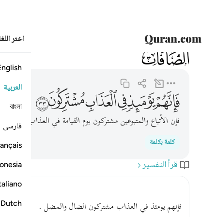
اختر اللغ
037
الصافات
37:33
فانهم يوميذ في العذاب مشتركون ٣٣
English
العربية
ﱷ
ﱸ
ﱹ
ﱺ
ﱻ
ﱼ
বাংলা
فإن الأتباع والمتبوعين مشتركون يوم القيامة في العذاب، كما اشتر
فارسی
كلمة بكلمة
ançais
اقرأ التفسير
onesia
taliano
Dutch
فإنهم يومئذ في العذاب مشتركون الضال والمضل .