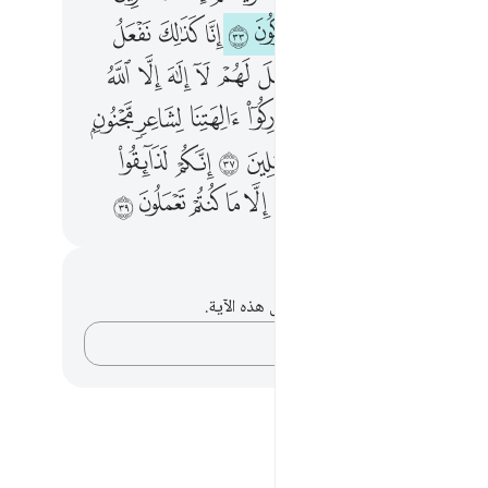
ﱷ
ﱸ
ﱹ
ﱺ
ﱻ
ﱼ
ﱽ
ﱾ
ﱿ
ﲁ
ﲂ
ﲃ
ﲄ
ﲅ
ﲆ
ﲇ
ﲈ
ﲉ
ﲊ
ﲌ
ﲍ
ﲎ
ﲏ
ﲐ
ﲑ
ﲒ
ﲔ
ﲕ
ﲖ
ﲗ
ﲘ
ﲙ
ﲚ
ﲛ
ﲝ
ﲞ
ﲟ
ﲠ
ﲡ
ﲢ
ﲣ
ﲤ
ﲥ
حظات وتأملات
لديك أي ملاحظات أو تأملات حول هذه الآية.
دوّن أفكارك…