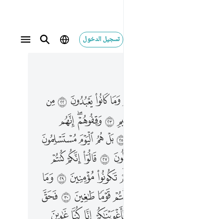
تسجيل الدخول
 في السياق
٤, جوز ٢٣
٢٢ من دون الله فاهدوهم الى صراط الجحيم ٢٣ وقفوهم انهم مسيولون ٢٤ ما لكم لا تناصرون ٢٥ بل هم اليوم مستسلمون ٢٦ واقبل بعضهم على بعض يتساءلون ٢٧ قالوا انكم كنتم تاتوننا عن اليمين ٢٨ قالوا بل لم تكونوا مومنين ٢٩ وما كان لنا عليكم من سلطان بل كنتم قوما طاغين ٣٠ فحق علينا قول ربنا انا لذايقون ٣١ فاغويناكم انا كنا غاوين ٣٢ فانهم يوميذ في العذاب مشتركون ٣٣ انا كذالك نفعل بالمجرمين ٣٤ انهم كانوا اذا قيل لهم لا الاه الا الله يستكبرون ٣٥ ويقولون اينا لتاركو الهتنا لشاعر مجنون ٣٦ بل جاء بالحق وصدق المرسلين ٣٧ انكم لذايقو العذاب الاليم ٣٨ وما تجزون الا ما كنتم تعملون ٣٩
 ﳅ
ﳆ
ﳇ
ﳈ
ﳉ
ﳊ
ﳋ
ﳌ
ﳍ
٢ مِن دُونِ ٱللَّهِ فَٱهْدُوهُمْ إِلَىٰ صِرَٰطِ ٱلْجَحِيمِ ٢٣ وَقِفُوهُمْ ۖ إِنَّهُم مَّسْـُٔولُونَ ٢٤ مَا لَكُمْ لَا تَنَاصَرُونَ ٢٥ بَلْ هُمُ ٱلْيَوْمَ مُسْتَسْلِمُونَ ٢٦ وَأَقْبَلَ بَعْضُهُمْ عَلَىٰ بَعْضٍۢ يَتَسَآءَلُونَ ٢٧ قَالُوٓا۟ إِنَّكُمْ كُنتُمْ تَأْتُونَنَا عَنِ ٱلْيَمِينِ ٢٨ قَالُوا۟ بَل لَّمْ تَكُونُوا۟ مُؤْمِنِينَ ٢٩ وَمَا كَانَ لَنَا عَلَيْكُم مِّن سُلْطَـٰنٍۭ ۖ بَلْ كُنتُمْ قَوْمًۭا طَـٰغِينَ ٣٠ فَحَقَّ عَلَيْنَا قَوْلُ رَبِّنَآ ۖ إِنَّا لَذَآئِقُونَ ٣١ فَأَغْوَيْنَـٰكُمْ إِنَّا كُنَّا غَـٰوِينَ ٣٢ فَإِنَّهُمْ يَوْمَئِذٍۢ فِى ٱلْعَذَابِ مُشْتَرِكُونَ ٣٣ إِنَّا كَذَٰلِكَ نَفْعَلُ بِٱلْمُجْرِمِينَ ٣٤ إِنَّهُمْ كَانُوٓا۟ إِذَا قِيلَ لَهُمْ لَآ إِلَـٰهَ إِلَّا ٱللَّهُ يَسْتَكْبِرُونَ ٣٥ وَيَقُولُونَ أَئِنَّا لَتَارِكُوٓا۟ ءَالِهَتِنَا لِشَاعِرٍۢ مَّجْنُونٍۭ ٣٦ بَلْ جَآءَ بِٱلْحَقِّ وَصَدَّقَ ٱلْمُرْسَلِينَ ٣٧ إِنَّكُمْ لَذَآئِقُوا۟ ٱلْعَذَابِ ٱلْأَلِيمِ ٣٨ وَمَا تُجْزَوْنَ إِلَّا مَا كُنتُمْ تَعْمَلُونَ ٣٩
ﳏ
ﳐ
ﳑ
ﳒ
ﳓ
ﳔ
ﳕﳖ
ﳗ
ﳙ
ﱁ
ﱂ
ﱃ
ﱄ
ﱅ
ﱆ
ﱇ
ﱈ
ﱉ
ﱋ
ﱌ
ﱍ
ﱎ
ﱏ
ﱐ
ﱑ
ﱒ
ﱓ
ﱕ
ﱖ
ﱗ
ﱘ
ﱙ
ﱚ
ﱛ
ﱜ
ﱝ
ﱞ
ﱠ
ﱡ
ﱢ
ﱣﱤ
ﱥ
ﱦ
ﱧ
ﱨ
ﱩ
ﱪ
ﱬ
ﱭﱮ
ﱯ
ﱰ
ﱱ
ﱲ
ﱳ
ﱴ
ﱵ