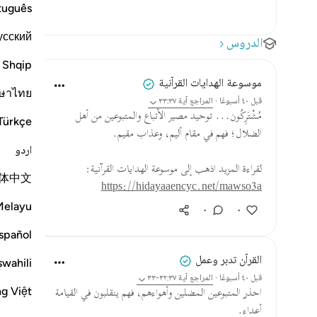
tuguês
усский
الدروس
Shqip
موسوعة الهدايات القرآنية
ษาไทย
قبل ٤٠ أسبوعًا
·
المراجع
آية ٣٣:٣٧
مُشْتَرِكُون... توحيد مصير الأتباع والمتبوعين من أهل
Türkçe
الضلال؛ فهم في مقام أليم، وعذاب مقيم.
اردو
لقراءة المزيد اذهب إلى موسوعة الهدايات القرآنية:
体中文
https://hidayaaencyc.net/mawso3a
Melayu
٠
٠
spañol
القرآن تدبر وعمل
swahili
قبل ٤٠ أسبوعًا
·
المراجع
آية ٣٢:٣٧-٣٣
ng Việt
احذر المتبوعين المضلين وأهواءهم، فهم ينقلبون في القيامة
أعداء.