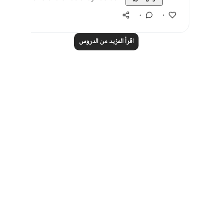
٠
٠
اقرأ المزيد من الدروس
Notes
placeholders
close