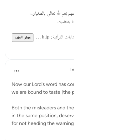
رَبِّنَا... ندم أهل الضلال على مقابلتهم نِعم الله تعالى بالطغيان،
واستعطافهم لإحسان الله بمناداته بما يقتضيه.
لقراءة المزيد اذهب إلى موسوعة الهدايات القرآنية:
http...
عرض المزيد
٠
٠
In the Shade of the Quran
قبل ٣١ أسبوعًا
·
المراجع
آية ٣١:٣٧
Now our Lord's word has come true against us, and
we are bound to taste [the punishment]; (Verse 31)
Both the misleaders and the ones they led astray are
in the same position, deserving of God's punishment
for not heeding the warnings.
٠
٠