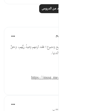
اقرأ المزيد من الدروس
تأملات
الهيئة العالمية لتدبر القرآن الكريم
قبل ٢٩ أسبوعًا
·
المراجع
آية ٣١:٣٧
إنه مصير واحد لأهل الضلال من تابع ومتبوع؛ فقد لزمهم وعيدُ ربِّهم، وحقَّ
عليهم عذابه؛ بسبب معاصيهم في الدنيا.
المصدر: هدايات القرآن الكريم
للمزيد حمل تطبيق تدبر:
https://mssg.me/4lx6w
٠
٠
tareq abed
قبل ٨ سنوات
·
المراجع
آية ١٣:٣٣، ٢٧:٣٧-٣٢