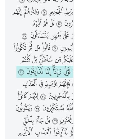
۞ ٱحْشُرُوا۟ ٱلَّذِينَ ظَلَمُوا۟ وَأَزْوَٰجَهُمْ وَمَا كَانُوا۟ يَعْبُدُونَ ٢٢ مِن دُونِ ٱللَّهِ فَٱهْدُوهُمْ إِلَىٰ صِرَٰطِ ٱلْجَحِيمِ ٢٣ وَقِفُوهُمْ ۖ إِنَّهُم مَّسْـُٔولُونَ ٢٤ مَا لَكُمْ لَا تَنَاصَرُونَ ٢٥ بَلْ هُمُ ٱلْيَوْمَ مُسْتَسْلِمُونَ ٢٦ وَأَقْبَلَ بَعْضُهُمْ عَلَىٰ بَعْضٍۢ يَتَسَآءَلُونَ ٢٧ قَالُوٓا۟ إِنَّكُمْ كُنتُمْ تَأْتُونَنَا عَنِ ٱلْيَمِينِ ٢٨ قَالُوا۟ بَل لَّمْ تَكُونُوا۟ مُؤْمِنِينَ ٢٩ وَمَا كَانَ لَنَا عَلَيْكُم مِّن سُلْطَـٰنٍۭ ۖ بَلْ كُنتُمْ قَوْمًۭا طَـٰغِينَ ٣٠ فَحَقَّ عَلَيْنَا قَوْلُ رَبِّنَآ ۖ إِنَّا لَذَآئِقُونَ ٣١ فَأَغْوَيْنَـٰكُمْ إِنَّا كُنَّا غَـٰوِينَ ٣٢ فَإِنَّهُمْ يَوْمَئِذٍۢ فِى ٱلْعَذَابِ مُشْتَرِكُونَ ٣٣ إِنَّا كَذَٰلِكَ نَفْعَلُ بِٱلْمُجْرِمِينَ ٣٤ إِنَّهُمْ كَانُوٓا۟ إِذَا قِيلَ لَهُمْ لَآ إِلَـٰهَ إِلَّا ٱللَّهُ يَسْتَكْبِرُونَ ٣٥ وَيَقُولُونَ أَئِنَّا لَتَارِكُوٓا۟ ءَالِهَتِنَا لِشَاعِرٍۢ مَّجْنُونٍۭ ٣٦ بَلْ جَآءَ بِٱلْحَقِّ وَصَدَّقَ ٱلْمُرْسَلِينَ ٣٧ إِنَّكُمْ لَذَآئِقُوا۟ ٱلْعَذَابِ ٱلْأَلِيمِ ٣٨ وَمَا تُجْزَوْنَ إِلَّا مَا كُنتُمْ تَعْمَلُونَ ٣٩
ﳍ
ﳎ
ﳏ
ﳐ
ﳑ
ﳒ
ﳓ
ﳔ
ﳕﳖ
ﳗ
ﳘ
ﳙ
ﱁ
ﱂ
ﱃ
ﱄ
ﱅ
ﱆ
ﱇ
ﱈ
ﱉ
ﱊ
ﱋ
ﱌ
ﱍ
ﱎ
ﱏ
ﱐ
ﱑ
ﱒ
ﱓ
ﱔ
ﱕ
ﱖ
ﱗ
ﱘ
ﱙ
ﱚ
ﱛ
ﱜ
ﱝ
ﱞ
ﱟ
ﱠ
ﱡ
ﱢ
ﱣﱤ
ﱥ
ﱦ
ﱧ
ﱨ
ﱩ
ﱪ
ﱫ
ﱬ
ﱭﱮ
ﱯ
ﱰ
ﱱ
ﱲ
ﱳ
ﱴ
ﱵ
ﱶ
ﱷ
ﱸ
ﱹ
ﱺ
ﱻ
ﱼ
ﱽ
ﱾ
ﱿ
ﲀ
ﲁ
ﲂ
ﲃ
ﲄ
ﲅ
ﲆ
ﲇ
ﲈ
ﲉ
ﲊ
ﲋ
ﲌ
ﲍ
ﲎ
ﲏ
ﲐ
ﲑ
ﲒ
ﲓ
ﲔ
ﲕ
ﲖ
ﲗ
ﲘ
ﲙ
ﲚ
ﲛ
ﲜ
ﲝ