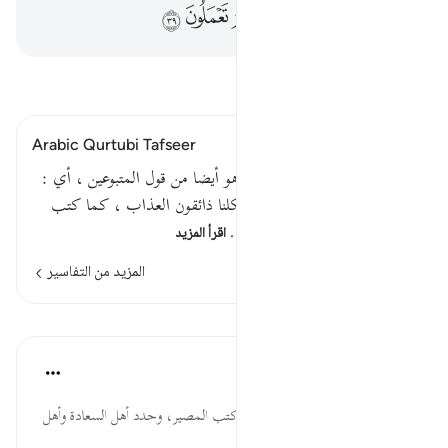
ﲞ
ﲟ
ﲠ
ﲡ
ﲢ
ﲣ
ﲤ
ﲥ
اقرأ التفسير
Arabic Qurtubi Tafseer
فحق علينا قول ربنا إنا لذائقون هو أيضا من قول المتبوعين ، أي :
وجب علينا وعليكم قول ربنا ، فكلنا ذائقون العذاب ، كما كتب
الله وأخبر على ألسنة الرسل لأ…
اقرأ المزيد
المزيد من التفاسير
الدروس
موسوعة الهدايات القرآنية
قبل ٤٠ أسبوعًا
·
المراجع
آية ٣١:٣٧
فَحَقَّ... الله تعالى قدر المقادير، وكتب المصير، وحدد أهل السعادة وأهل
الشقاوة قبل خلق العباد.