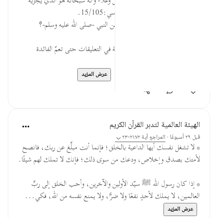
فيه تهديد عظيم وتوكيل إلى الله -جل وعلا- وأنه سبحانه هو الذي يجزيه
بحسن صنيعه وسوء صنيعهم. الألوسي:15/105.
السؤال: ما دلالة نفي النفع والضر عن النبي -صلى الله عليه وسلم-؟
* يمكنك وضع إجابتك عن الأسئلة في التعليقات حتى تعمّ الفائدة
* للمزيد عن هذه الآية في مص...
عرض المزيد
٠
٠
الهيئة العالمية لتدبر القرآن الكريم
قبل ٢٩ أسبوعًا
·
المراجع
آية ٢١:٧٢-٢٣
* لا تشغل نفسك أيها الداعية بالخلق؛ فإنما أنت مبلِّغ عن ربك، فانصح
لأمتك بصدق وإخلاص، ودعك من سوى ذلك؛ فإنك لا تملك لهم شيئًا.
* إذا كان رسول الله ﷺ سيّد الأولين والآخرين، وأحب الخلق إلى ربِّ
العالمين، لا يملك لأحدٍ نفعًا ولا ضرًّا، ولا يمنع نفسه من الله، فكي...
عرض المزيد