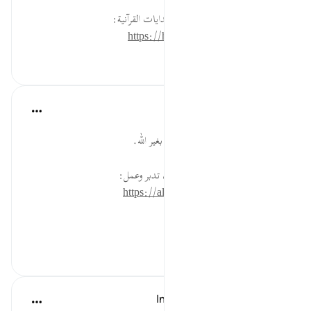
لقراءة المزيد اذهب إلى موسوعة الهدايات القرآنية:
https://hidayaaencyc.net/mawso3a
٠
٠
القرآن تدبر وعمل
قبل ٤٠ أسبوعًا
·
المراجع
آية ٢١:٧٢
النفع والضر بيد الله فلا يتعلق قلبك بغير الله.
* للمزيد عن هذه الآية في مصحف تدبر وعمل:
https://altadabbur.com/#aya=72_21
#توجيهات
٠
٠
In the Shade of the Quran