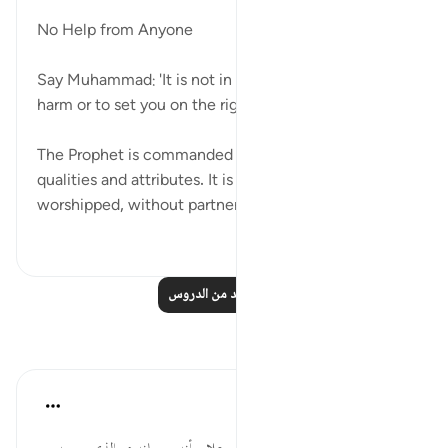
قبل ٣١ أسبوعًا
·
المراجع
آية ٢١:٧٢
No Help from Anyone
Say Muhammad: 'It is not in my power to cause you
harm or to set you on the right course.' (Verse 21)
The Prophet is commanded to disclaim any of God's
qualities and attributes. It is God alone who must be
worshipped, without partners, an...
عرض المزيد
٠
٠
اقرأ المزيد من الدروس
تأملات
القرآن تدبر وعمل
قبل ٤٠ أسبوعًا
·
المراجع
آية ٢١:٧٢