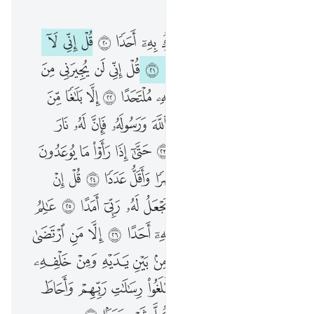
الفصل ٧٢, صفحة ٥٧٣, جوز ٢٩
قل انما ادعو ربي ولا اشرك به احدا ٢٠ قل اني لا املك لكم ضرا ولا رشدا ٢١ قل اني لن يجيرني من الله احد ولن اجد من دونه ملتحدا ٢٢ الا بلاغا من الله ورسالاته ومن يعص الله ورسوله فان له نار جهنم خالدين فيها ابدا ٢٣ حتى اذا راوا ما يوعدون فسيعلمون من اضعف ناصرا واقل عددا ٢٤ قل ان ادري اقريب ما توعدون ام يجعل له ربي امدا ٢٥ عالم الغيب فلا يظهر على غيبه احدا ٢٦ الا من ارتضى من رسول فانه يسلك من بين يديه ومن خلفه رصدا ٢٧ ليعلم ان قد ابلغوا رسالات ربهم واحاط بما لديهم واحصى كل شيء عددا ٢٨
ﱻ
ﱼ
ﱽ
ﱾ
ﱿ
ﲀ
ﲁ
ﲂ
ﲃ
ﲄ
ﲅ
ﲆ
قُلْ إِنَّمَآ أَدْعُوا۟ رَبِّى وَلَآ أُشْرِكُ بِهِۦٓ أَحَدًۭا ٢٠ قُلْ إِنِّى لَآ أَمْلِكُ لَكُمْ ضَرًّۭا وَلَا رَشَدًۭا ٢١ قُلْ إِنِّى لَن يُجِيرَنِى مِنَ ٱللَّهِ أَحَدٌۭ وَلَنْ أَجِدَ مِن دُونِهِۦ مُلْتَحَدًا ٢٢ إِلَّا بَلَـٰغًۭا مِّنَ ٱللَّهِ وَرِسَـٰلَـٰتِهِۦ ۚ وَمَن يَعْصِ ٱللَّهَ وَرَسُولَهُۥ فَإِنَّ لَهُۥ نَارَ جَهَنَّمَ خَـٰلِدِينَ فِيهَآ أَبَدًا ٢٣ حَتَّىٰٓ إِذَا رَأَوْا۟ مَا يُوعَدُونَ فَسَيَعْلَمُونَ مَنْ أَضْعَفُ نَاصِرًۭا وَأَقَلُّ عَدَدًۭا ٢٤ قُلْ إِنْ أَدْرِىٓ أَقَرِيبٌۭ مَّا تُوعَدُونَ أَمْ يَجْعَلُ لَهُۥ رَبِّىٓ أَمَدًا ٢٥ عَـٰلِمُ ٱلْغَيْبِ فَلَا يُظْهِرُ عَلَىٰ غَيْبِهِۦٓ أَحَدًا ٢٦ إِلَّا مَنِ ٱرْتَضَىٰ مِن رَّسُولٍۢ فَإِنَّهُۥ يَسْلُكُ مِنۢ بَيْنِ يَدَيْهِ وَمِنْ خَلْفِهِۦ رَصَدًۭا ٢٧ لِّيَعْلَمَ أَن قَدْ أَبْلَغُوا۟ رِسَـٰلَـٰتِ رَبِّهِمْ وَأَحَاطَ بِمَا لَدَيْهِمْ وَأَحْصَىٰ كُلَّ شَىْءٍ عَدَدًۢا ٢٨
ﲇ
ﲈ
ﲉ
ﲊ
ﲋ
ﲌ
ﲍ
ﲎ
ﲏ
ﲐ
ﲑ
ﲒ
ﲓ
ﲔ
ﲕ
ﲖ
ﲗ
ﲘ
ﲙ
ﲚ
ﲛ
ﲜ
ﲝ
ﲞﲟ
ﲠ
ﲡ
ﲢ
ﲣ
ﲤ
ﲥ
ﲦ
ﲧ
ﲨ
ﲩ
ﲪ
ﲫ
ﲬ
ﲭ
ﲮ
ﲯ
ﲰ
ﲱ
ﲲ
ﲳ
ﲴ
ﲵ
ﲶ
ﲷ
ﲸ
ﲹ
ﲺ
ﲻ
ﲼ
ﲽ
ﲾ
ﲿ
ﳀ
ﳁ
ﳂ
ﳃ
ﳄ
ﳅ
ﳆ
ﳇ
ﳈ
ﳉ
ﳊ
ﳋ
ﳌ
ﳍ
ﳎ
ﳏ
ﳐ
ﳑ
ﳒ
ﳓ
ﳔ
ﳕ
ﳖ
ﳗ
ﳘ
ﳙ
ﳚ
ﳛ
ﳜ
ﳝ
ﳞ
ﳟ
ﳠ