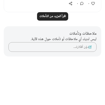
٠
٠
اقرأ المزيد من التأملات
ملاحظات وتأملات
ليس لديك أي ملاحظات أو تأملات حول هذه الآية.
دوّن أفكارك…
Notes
placeholders