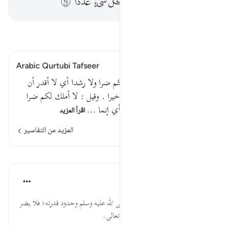
ﳡ
ﳢ
ﳣ
ﳤ
ﳥ
ﳦ
ﳧ
اقرأ التفسير
Arabic Qurtubi Tafseer
قوله تعالى : قل إني لا أملك لكم ضرا ولا رشدا أي لا أقدر أن
أدفع عنكم ضرا ولا أسوق لكم خيرا . وقيل : لا أملك لكم ضرا
أي كفرا ولا رشدا أي هدى ; أي إنما …
اقرأ المزيد
المزيد من التفاسير
الدروس
موسوعة الهدايات القرآنية
قبل ٤٠ أسبوعًا
·
المراجع
آية ٢١:٧٢
لاَ أَمْلِكُ... إثبات بشرية النبي صلى الله عليه وسلم وحدود قدرته؛ فلا يضر
غيره، ولا ينفعه بذاته، بل بإذن ربه تعالى.