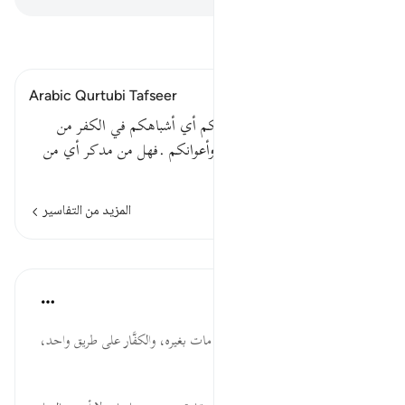
اقرأ التفسير
Arabic Qurtubi Tafseer
قوله تعالى : ولقد أهلكنا أشياعكم أي أشباهكم في الكفر من
الأمم الخالية . وقيل : أتباعكم وأعوانكم .فهل من مدكر أي من
يتذكر .
المزيد من التفاسير
الدروس
موسوعة الهدايات القرآنية
قبل ٤٠ أسبوعًا
·
المراجع
آية ٥١:٥٤
أَشْيَاعَكُمْ... من لم يمت بالعذاب مات بغيره، والكفَّار على طريق واحد،
وإن اختلف زمانهم ومكانهم.