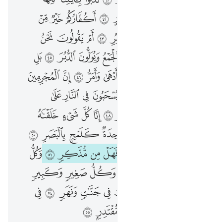
وَلَقَدْ جَآءَ ءَالَ فِرْعَوْنَ ٱلنُّذُرُ ٤١ كَذَّبُوا۟ بِـَٔايَـٰتِنَا كُلِّهَا فَأَخَذْنَـٰهُمْ أَخْذَ عَزِيزٍۢ مُّقْتَدِرٍ ٤٢ أَكُفَّارُكُمْ خَيْرٌۭ مِّنْ أُو۟لَـٰٓئِكُمْ أَمْ لَكُم بَرَآءَةٌۭ فِى ٱلزُّبُرِ ٤٣ أَمْ يَقُولُونَ نَحْنُ جَمِيعٌۭ مُّنتَصِرٌۭ ٤٤ سَيُهْزَمُ ٱلْجَمْعُ وَيُوَلُّونَ ٱلدُّبُرَ ٤٥ بَلِ ٱلسَّاعَةُ مَوْعِدُهُمْ وَٱلسَّاعَةُ أَدْهَىٰ وَأَمَرُّ ٤٦ إِنَّ ٱلْمُجْرِمِينَ فِى ضَلَـٰلٍۢ وَسُعُرٍۢ ٤٧ يَوْمَ يُسْحَبُونَ فِى ٱلنَّارِ عَلَىٰ وُجُوهِهِمْ ذُوقُوا۟ مَسَّ سَقَرَ ٤٨ إِنَّا كُلَّ شَىْءٍ خَلَقْنَـٰهُ بِقَدَرٍۢ ٤٩ وَمَآ أَمْرُنَآ إِلَّا وَٰحِدَةٌۭ كَلَمْحٍۭ بِٱلْبَصَرِ ٥٠ وَلَقَدْ أَهْلَكْنَآ أَشْيَاعَكُمْ فَهَلْ مِن مُّدَّكِرٍۢ ٥١ وَكُلُّ شَىْءٍۢ فَعَلُوهُ فِى ٱلزُّبُرِ ٥٢ وَكُلُّ صَغِيرٍۢ وَكَبِيرٍۢ مُّسْتَطَرٌ ٥٣ إِنَّ ٱلْمُتَّقِينَ فِى جَنَّـٰتٍۢ وَنَهَرٍۢ ٥٤ فِى مَقْعَدِ صِدْقٍ عِندَ مَلِيكٍۢ مُّقْتَدِرٍۭ ٥٥
ﲪ
ﲫ
ﲬ
ﲭ
ﲮ
ﲯ
ﲰ
ﲱ
ﲲ
ﲳ
ﲴ
ﲵ
ﲶ
ﲷ
ﲸ
ﲹ
ﲺ
ﲻ
ﲼ
ﲽ
ﲾ
ﲿ
ﳀ
ﳁ
ﳂ
ﳃ
ﳄ
ﳅ
ﳆ
ﳇ
ﳈ
ﳉ
ﳊ
ﳋ
ﳌ
ﳍ
ﳎ
ﳏ
ﳐ
ﳑ
ﳒ
ﳓ
ﳔ
ﳕ
ﳖ
ﳗ
ﳘ
ﳙ
ﳚ
ﳛ
ﳜ
ﳝ
ﳞ
ﳟ
ﳠ
ﱁ
ﱂ
ﱃ
ﱄ
ﱅ
ﱆ
ﱇ
ﱈ
ﱉ
ﱊ
ﱋ
ﱌ
ﱍ
ﱎ
ﱏ
ﱐ
ﱑ
ﱒ
ﱓ
ﱔ
ﱕ
ﱖ
ﱗ
ﱘ
ﱙ
ﱚ
ﱛ
ﱜ
ﱝ
ﱞ
ﱟ
ﱠ
ﱡ
ﱢ
ﱣ
ﱤ
ﱥ
ﱦ