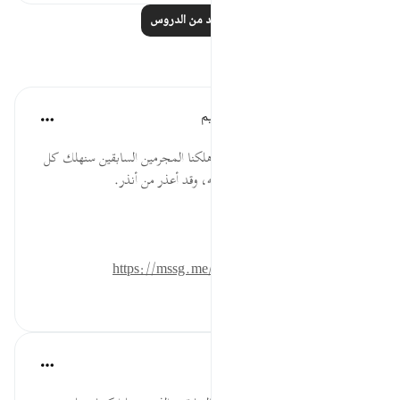
اقرأ المزيد من الدروس
تأملات
الهيئة العالمية لتدبر القرآن الكريم
قبل ٣٠ أسبوعًا
·
المراجع
آية ٥١:٥٤
إنه والله لإنذارٌ صريح شديد؛ كما أهلكنا المجرمين السابقين سنهلك كل
من تسوِّل له نفسه محادّةَ الله ورسوله، وقد أعذر من أنذر.
المصدر: هدايات القرآن الكريم
للمزيد حمل تطبيق تدبر:
https://mssg.me/4lx6w
٠
٠
القرآن تدبر وعمل
قبل ٤٠ أسبوعًا
·
المراجع
آية ٥١:٥٤