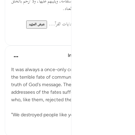
مُّدَّكِر... الله تعالى يوفق الناس للاستقامة، ويثيبهم عليها، ولا أرحم بالخلق
منه تعالى، وأخبار الماضين تعالج العناد.
لقراءة المزيد اذهب إلى موسوعة الهدايات القرآ...
عرض المزيد
٠
٠
In the Shade of the Quran
قبل ٣١ أسبوعًا
·
المراجع
آية ٥١:٥٤-٥٣
It was always a once-only command to bring about
the terrible fate of communities that rejected the
truth of God's message. The surah reminds its
addressees of the fates suffered by communities
who, like them, rejected the truth:
"We destroyed people like you...
عرض المزيد
٠
٠