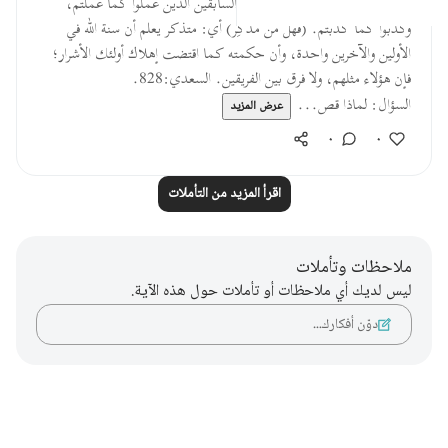
(ولقد أهلكنا أشياعكم): من الأمم السابقين الذين عملوا كما عملتم،
وكذبوا كما كذبتم. (فهل من مدَكِر) أي: متذكر يعلم أن سنة الله في
الأولين والآخرين واحدة، وأن حكمته كما اقتضت إهلاك أولئك الأشرار؛
فإن هؤلاء مثلهم، ولا فرق بين الفريقين. السعدي:828.
السؤال: لماذا قص...
عرض المزيد
٠
٠
اقرأ المزيد من التأملات
ملاحظات وتأملات
ليس لديك أي ملاحظات أو تأملات حول هذه الآية.
دوّن أفكارك…