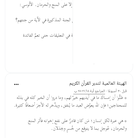
نفعهم؛ فغدوا بحال لا يقدرون فيها إلا على المنع والحرمان. الألوسي:
15/36.
السؤال: ما الذي عجل بحرمان أهل الجنة المذكورة في الآية من جنتهم؟
* يمكنك وضع إجابتك عن الأسئلة في التعليقات حتى تعمّ الفائدة
...
عرض المزيد
٠
٠
الهيئة العالمية لتدبر القرآن الكريم
قبل ٣٠ أسبوعًا
·
المراجع
آية ٢١:٦٨-٢٥
* ظنُّوا أن إمساك ما في أيديهم خيرٌ لهم، وما دروا أن الخير كله في بذله
للمحتاجين؛ فإن الله يعوّض العبد ما يُنفق، ويدَّخر له الأجرَ أضعافًا كثيرة.
* هي عبرة لكل إنسان؛ مَن كان قادرًا على نفع إخوانه فآثر المنع
والحرمان، عُوجل بما لا يتوقع من خُسرٍ وخِذلان.