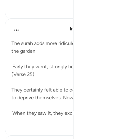
٠
٠
In the Shade of the Quran
قبل ٣١ أسبوعًا
·
المراجع
آية ٢٤:٦٨-٣٣
The surah adds more ridicule about the people of
the garden:
'Early they went, strongly bent on their purpose.'
(Verse 25)
They certainly felt able to deprive others, or at least
to deprive themselves. Now for the surprise:
'When they saw it, they exclaimed...
عرض المزيد
٠
١