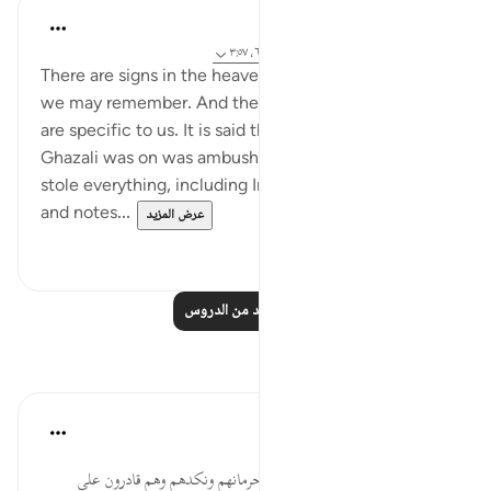
J Yousef
قبل ٤ سنوات
·
المراجع
آية ٢٤:٦٨-٣٢، ٦:١٠، ٣:٥٧
There are signs in the heavens and the earth so that
we may remember. And there are some signs that
are specific to us. It is said that a caravan Imam al-
Ghazali was on was ambushed by bandits. They
stole everything, including Imam al-Ghazali's books
and notes...
عرض المزيد
٠
٣٨
اقرأ المزيد من الدروس
تأملات
القرآن تدبر وعمل
قبل ٤٠ أسبوعًا
·
المراجع
آية ٢٥:٦٨
عزموا على منع المساكين، وطلبوا حرمانهم ونكدهم وهم قادرون على