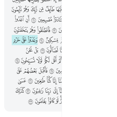
إِنَّا بَلَوْنَـٰهُمْ كَمَا بَلَوْنَآ أَصْحَـٰبَ ٱلْجَنَّةِ إِذْ أَقْسَمُوا۟ لَيَصْرِمُنَّهَا مُصْبِحِينَ ١٧ وَلَا يَسْتَثْنُونَ ١٨ فَطَافَ عَلَيْهَا طَآئِفٌۭ مِّن رَّبِّكَ وَهُمْ نَآئِمُونَ ١٩ فَأَصْبَحَتْ كَٱلصَّرِيمِ ٢٠ فَتَنَادَوْا۟ مُصْبِحِينَ ٢١ أَنِ ٱغْدُوا۟ عَلَىٰ حَرْثِكُمْ إِن كُنتُمْ صَـٰرِمِينَ ٢٢ فَٱنطَلَقُوا۟ وَهُمْ يَتَخَـٰفَتُونَ ٢٣ أَن لَّا يَدْخُلَنَّهَا ٱلْيَوْمَ عَلَيْكُم مِّسْكِينٌۭ ٢٤ وَغَدَوْا۟ عَلَىٰ حَرْدٍۢ قَـٰدِرِينَ ٢٥ فَلَمَّا رَأَوْهَا قَالُوٓا۟ إِنَّا لَضَآلُّونَ ٢٦ بَلْ نَحْنُ مَحْرُومُونَ ٢٧ قَالَ أَوْسَطُهُمْ أَلَمْ أَقُل لَّكُمْ لَوْلَا تُسَبِّحُونَ ٢٨ قَالُوا۟ سُبْحَـٰنَ رَبِّنَآ إِنَّا كُنَّا ظَـٰلِمِينَ ٢٩ فَأَقْبَلَ بَعْضُهُمْ عَلَىٰ بَعْضٍۢ يَتَلَـٰوَمُونَ ٣٠ قَالُوا۟ يَـٰوَيْلَنَآ إِنَّا كُنَّا طَـٰغِينَ ٣١ عَسَىٰ رَبُّنَآ أَن يُبْدِلَنَا خَيْرًۭا مِّنْهَآ إِنَّآ إِلَىٰ رَبِّنَا رَٰغِبُونَ ٣٢ كَذَٰلِكَ ٱلْعَذَابُ ۖ وَلَعَذَابُ ٱلْـَٔاخِرَةِ أَكْبَرُ ۚ لَوْ كَانُوا۟ يَعْلَمُونَ ٣٣
ﱋ
ﱌ
ﱍ
ﱎ
ﱏ
ﱐ
ﱑ
ﱒ
ﱓ
ﱔ
ﱕ
ﱖ
ﱗ
ﱘ
ﱙ
ﱚ
ﱛ
ﱜ
ﱝ
ﱞ
ﱟ
ﱠ
ﱡ
ﱢ
ﱣ
ﱤ
ﱥ
ﱦ
ﱧ
ﱨ
ﱩ
ﱪ
ﱫ
ﱬ
ﱭ
ﱮ
ﱯ
ﱰ
ﱱ
ﱲ
ﱳ
ﱴ
ﱵ
ﱶ
ﱷ
ﱸ
ﱹ
ﱺ
ﱻ
ﱼ
ﱽ
ﱾ
ﱿ
ﲀ
ﲁ
ﲂ
ﲃ
ﲄ
ﲅ
ﲆ
ﲇ
ﲈ
ﲉ
ﲊ
ﲋ
ﲌ
ﲍ
ﲎ
ﲏ
ﲐ
ﲑ
ﲒ
ﲓ
ﲔ
ﲕ
ﲖ
ﲗ
ﲘ
ﲙ
ﲚ
ﲛ
ﲜ
ﲝ
ﲞ
ﲟ
ﲠ
ﲡ
ﲢ
ﲣ
ﲤ
ﲥ
ﲦﲧ
ﲨ
ﲩ
ﲪﲫ
ﲬ
ﲭ
ﲮ
ﲯ