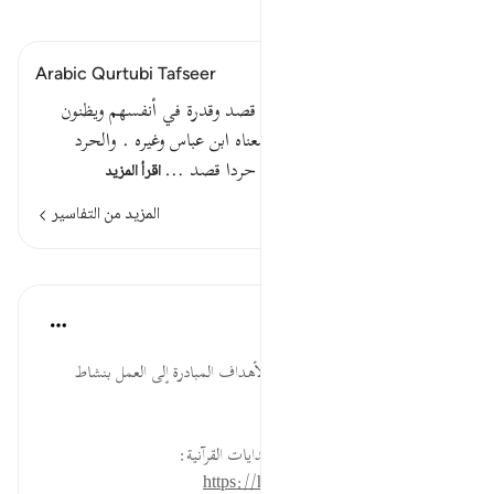
اقرأ التفسير
Arabic Qurtubi Tafseer
وغدوا على حرد قادرين أي على قصد وقدرة في أنفسهم ويظنون
أنهم تمكنوا من مرادهم . قال معناه ابن عباس وغيره . والحرد
القصد . حرد يحرد ( بالكسر ) حردا قصد …
اقرأ المزيد
المزيد من التفاسير
الدروس
موسوعة الهدايات القرآنية
قبل ٤٠ أسبوعًا
·
المراجع
آية ٢٥:٦٨
حَرْدٍ... من وسائل نجاح تحقيق الأهداف المبادرة إلى العمل بنشاط
والانفراد والتركيز.
لقراءة المزيد اذهب إلى موسوعة الهدايات القرآنية:
https://hidayaaencyc.net/mawso3a