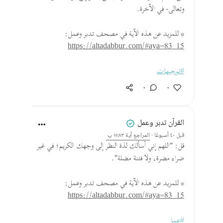
وتعالى- في الآخرة.
* للمزيد عن هذه الآية في مصحف تدبر وعمل:
https://altadabbur.com/#aya=83_15
#توجيهات
٠
٠
القرآن تدبر وعمل
قبل ٤٠ أسبوعًا
·
المراجع
آية ١٥:٨٣
قل: "اللهم إني أسألك لذة النظر إلى وجهك الكريم؛ في غير
ضراء مضرة، ولا فتنة مضلة".
* للمزيد عن هذه الآية في مصحف تدبر وعمل:
https://altadabbur.com/#aya=83_15
#عمل