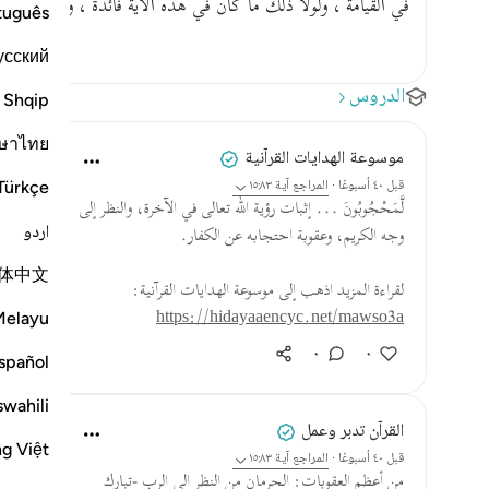
في القيامة ، ولولا ذلك ما كان في هذه الآية فائدة ، ولا خست
tuguês
усский
الدروس
Shqip
ษาไทย
موسوعة الهدايات القرآنية
Türkçe
قبل ٤٠ أسبوعًا
·
المراجع
آية ١٥:٨٣
لَّمَحْجُوبُونَ ... إثبات رؤية الله تعالى في الآخرة، والنظر إلى
اردو
وجه الكريم، وعقوبة احتجابه عن الكفار.
体中文
لقراءة المزيد اذهب إلى موسوعة الهدايات القرآنية:
https://hidayaaencyc.net/mawso3a
Melayu
٠
٠
spañol
swahili
القرآن تدبر وعمل
ng Việt
قبل ٤٠ أسبوعًا
·
المراجع
آية ١٥:٨٣
من أعظم العقوبات: الحرمان من النظر إلى الرب -تبارك