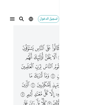
تسجيل الدخول
 في السياق
٥, جوز ٣٠
٥ يوم يقوم الناس لرب العالمين ٦ كلا ان كتاب الفجار لفي سجين ٧ وما ادراك ما سجين ٨ كتاب مرقوم ٩ ويل يوميذ للمكذبين ١٠ الذين يكذبون بيوم الدين ١١ وما يكذب به الا كل معتد اثيم ١٢ اذا تتلى عليه اياتنا قال اساطير الاولين ١٣ كلا بل ران على قلوبهم ما كانوا يكسبون ١٤ كلا انهم عن ربهم يوميذ لمحجوبون ١٥ ثم انهم لصالو الجحيم ١٦ ثم يقال هاذا الذي كنتم به تكذبون ١٧
ﲦ
ﲧ
ﲨ
ﲩ
ﲪ
ﲫ
ﲬ
ﲭ
َوْمَ يَقُومُ ٱلنَّاسُ لِرَبِّ ٱلْعَـٰلَمِينَ ٦ كَلَّآ إِنَّ كِتَـٰبَ ٱلْفُجَّارِ لَفِى سِجِّينٍۢ ٧ وَمَآ أَدْرَىٰكَ مَا سِجِّينٌۭ ٨ كِتَـٰبٌۭ مَّرْقُومٌۭ ٩ وَيْلٌۭ يَوْمَئِذٍۢ لِّلْمُكَذِّبِينَ ١٠ ٱلَّذِينَ يُكَذِّبُونَ بِيَوْمِ ٱلدِّينِ ١١ وَمَا يُكَذِّبُ بِهِۦٓ إِلَّا كُلُّ مُعْتَدٍ أَثِيمٍ ١٢ إِذَا تُتْلَىٰ عَلَيْهِ ءَايَـٰتُنَا قَالَ أَسَـٰطِيرُ ٱلْأَوَّلِينَ ١٣ كَلَّا ۖ بَلْ ۜ رَانَ عَلَىٰ قُلُوبِهِم مَّا كَانُوا۟ يَكْسِبُونَ ١٤ كَلَّآ إِنَّهُمْ عَن رَّبِّهِمْ يَوْمَئِذٍۢ لَّمَحْجُوبُونَ ١٥ ثُمَّ إِنَّهُمْ لَصَالُوا۟ ٱلْجَحِيمِ ١٦ ثُمَّ يُقَالُ هَـٰذَا ٱلَّذِى كُنتُم بِهِۦ تُكَذِّبُونَ ١٧
ﲯ
ﲰ
ﲱ
ﲲ
ﲳ
ﲴ
ﲵ
ﲶ
ﲷ
ﲸ
ﲺ
ﱁ
ﱂ
ﱃ
ﱄ
ﱅ
ﱆ
ﱇ
ﱈ
ﱊ
ﱋ
ﱌ
ﱍ
ﱎ
ﱏ
ﱐ
ﱑ
ﱒ
ﱓ
ﱕ
ﱖ
ﱗ
ﱘ
ﱙ
ﱚ
ﱛ
ﱜ
ﱝ
ﱟ
ﱠ
ﱡ
ﱢ
ﱣ
ﱤ
ﱥ
ﱦ
ﱧ
ﱨ
ﱩ
ﱫ
ﱬ
ﱭ
ﱮ
ﱯ
ﱰ
ﱱ
ﱲﱳ
ﱴﱵ
ﱶ
ﱷ