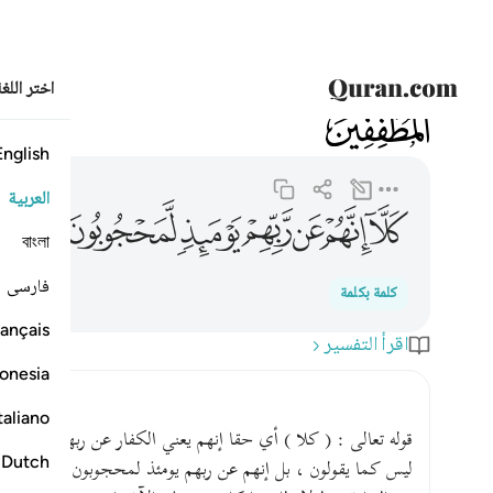
اختر اللغ
083
المطففين
83:15
كلا انهم عن ربهم يوميذ لمحجوبون ١٥
English
العربية
ﱽ
ﱾ
ﱿ
ﲀ
ﲁ
ﲂ
ﲃ
বাংলা
فارسی
كلمة بكلمة
ançais
اقرأ التفسير
onesia
taliano
قوله تعالى : ( كلا ) أي حقا إنهم يعني الكفار عن ربهم يومئذ أ
Dutch
ليس كما يقولون ، بل إنهم عن ربهم يومئذ لمحجوبون . قال الزجا