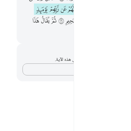
ﱹ
ﱺ
ﱻ
ﱼ
ﱽ
ﱾ
ﱿ
ﲀ
ﲁ
ﲃ
ﲄ
ﲅ
ﲆ
ﲇ
ﲈ
ﲉ
ﲊ
ﲋ
ﲍ
ﲎ
ﲏ
ﲐ
حظات وتأملات
لديك أي ملاحظات أو تأملات حول هذه الآية.
دوّن أفكارك…