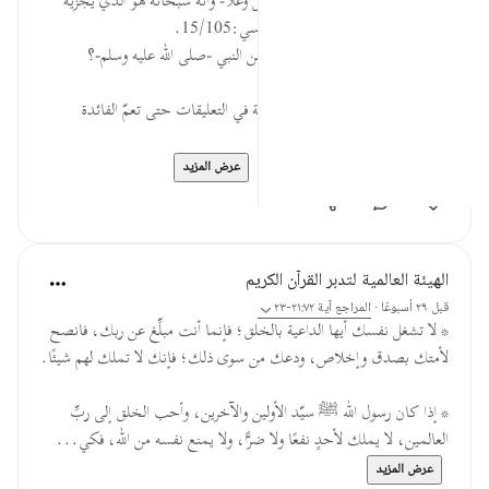
فيه تهديد عظيم وتوكيل إلى الله -جل وعلا- وأنه سبحانه هو الذي يجزيه
بحسن صنيعه وسوء صنيعهم. الألوسي:15/105.
السؤال: ما دلالة نفي النفع والضر عن النبي -صلى الله عليه وسلم-؟
* يمكنك وضع إجابتك عن الأسئلة في التعليقات حتى تعمّ الفائدة
* للمزيد عن هذه الآية في مص...
عرض المزيد
٠
٠
الهيئة العالمية لتدبر القرآن الكريم
قبل ٢٩ أسبوعًا
·
المراجع
آية ٢١:٧٢-٢٣
* لا تشغل نفسك أيها الداعية بالخلق؛ فإنما أنت مبلِّغ عن ربك، فانصح
لأمتك بصدق وإخلاص، ودعك من سوى ذلك؛ فإنك لا تملك لهم شيئًا.
* إذا كان رسول الله ﷺ سيّد الأولين والآخرين، وأحب الخلق إلى ربِّ
العالمين، لا يملك لأحدٍ نفعًا ولا ضرًّا، ولا يمنع نفسه من الله، فكي...
عرض المزيد