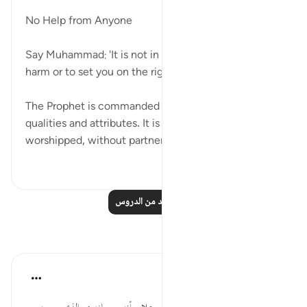
قبل ٣١ أسبوعًا
·
المراجع
آية ٢١:٧٢
No Help from Anyone
Say Muhammad: 'It is not in my power to cause you
harm or to set you on the right course.' (Verse 21)
The Prophet is commanded to disclaim any of God's
qualities and attributes. It is God alone who must be
worshipped, without partners, an...
عرض المزيد
٠
٠
اقرأ المزيد من الدروس
تأملات
القرآن تدبر وعمل
قبل ٤٠ أسبوعًا
·
المراجع
آية ٢١:٧٢