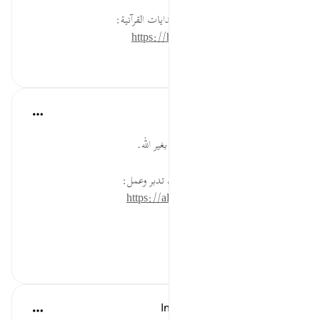
لقراءة المزيد اذهب إلى موسوعة الهدايات القرآنية:
https://hidayaaencyc.net/mawso3a
٠
٠
القرآن تدبر وعمل
قبل ٤٠ أسبوعًا
·
المراجع
آية ٢١:٧٢
النفع والضر بيد الله فلا يتعلق قلبك بغير الله.
* للمزيد عن هذه الآية في مصحف تدبر وعمل:
https://altadabbur.com/#aya=72_21
#توجيهات
٠
٠
In the Shade of the Quran