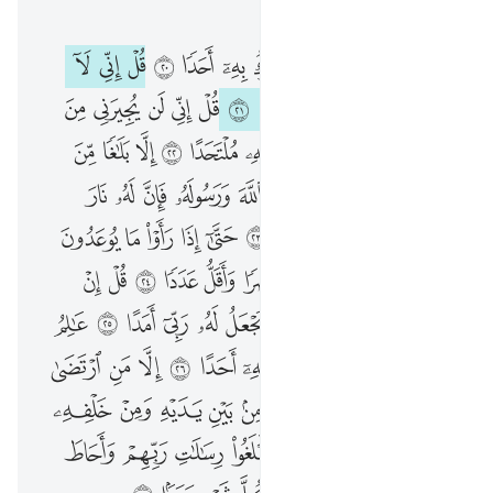
الفصل ٧٢, صفحة ٥٧٣, جوز ٢٩
قل انما ادعو ربي ولا اشرك به احدا ٢٠ قل اني لا املك لكم ضرا ولا رشدا ٢١ قل اني لن يجيرني من الله احد ولن اجد من دونه ملتحدا ٢٢ الا بلاغا من الله ورسالاته ومن يعص الله ورسوله فان له نار جهنم خالدين فيها ابدا ٢٣ حتى اذا راوا ما يوعدون فسيعلمون من اضعف ناصرا واقل عددا ٢٤ قل ان ادري اقريب ما توعدون ام يجعل له ربي امدا ٢٥ عالم الغيب فلا يظهر على غيبه احدا ٢٦ الا من ارتضى من رسول فانه يسلك من بين يديه ومن خلفه رصدا ٢٧ ليعلم ان قد ابلغوا رسالات ربهم واحاط بما لديهم واحصى كل شيء عددا ٢٨
ﱻ
ﱼ
ﱽ
ﱾ
ﱿ
ﲀ
ﲁ
ﲂ
ﲃ
ﲄ
ﲅ
ﲆ
قُلْ إِنَّمَآ أَدْعُوا۟ رَبِّى وَلَآ أُشْرِكُ بِهِۦٓ أَحَدًۭا ٢٠ قُلْ إِنِّى لَآ أَمْلِكُ لَكُمْ ضَرًّۭا وَلَا رَشَدًۭا ٢١ قُلْ إِنِّى لَن يُجِيرَنِى مِنَ ٱللَّهِ أَحَدٌۭ وَلَنْ أَجِدَ مِن دُونِهِۦ مُلْتَحَدًا ٢٢ إِلَّا بَلَـٰغًۭا مِّنَ ٱللَّهِ وَرِسَـٰلَـٰتِهِۦ ۚ وَمَن يَعْصِ ٱللَّهَ وَرَسُولَهُۥ فَإِنَّ لَهُۥ نَارَ جَهَنَّمَ خَـٰلِدِينَ فِيهَآ أَبَدًا ٢٣ حَتَّىٰٓ إِذَا رَأَوْا۟ مَا يُوعَدُونَ فَسَيَعْلَمُونَ مَنْ أَضْعَفُ نَاصِرًۭا وَأَقَلُّ عَدَدًۭا ٢٤ قُلْ إِنْ أَدْرِىٓ أَقَرِيبٌۭ مَّا تُوعَدُونَ أَمْ يَجْعَلُ لَهُۥ رَبِّىٓ أَمَدًا ٢٥ عَـٰلِمُ ٱلْغَيْبِ فَلَا يُظْهِرُ عَلَىٰ غَيْبِهِۦٓ أَحَدًا ٢٦ إِلَّا مَنِ ٱرْتَضَىٰ مِن رَّسُولٍۢ فَإِنَّهُۥ يَسْلُكُ مِنۢ بَيْنِ يَدَيْهِ وَمِنْ خَلْفِهِۦ رَصَدًۭا ٢٧ لِّيَعْلَمَ أَن قَدْ أَبْلَغُوا۟ رِسَـٰلَـٰتِ رَبِّهِمْ وَأَحَاطَ بِمَا لَدَيْهِمْ وَأَحْصَىٰ كُلَّ شَىْءٍ عَدَدًۢا ٢٨
ﲇ
ﲈ
ﲉ
ﲊ
ﲋ
ﲌ
ﲍ
ﲎ
ﲏ
ﲐ
ﲑ
ﲒ
ﲓ
ﲔ
ﲕ
ﲖ
ﲗ
ﲘ
ﲙ
ﲚ
ﲛ
ﲜ
ﲝ
ﲞﲟ
ﲠ
ﲡ
ﲢ
ﲣ
ﲤ
ﲥ
ﲦ
ﲧ
ﲨ
ﲩ
ﲪ
ﲫ
ﲬ
ﲭ
ﲮ
ﲯ
ﲰ
ﲱ
ﲲ
ﲳ
ﲴ
ﲵ
ﲶ
ﲷ
ﲸ
ﲹ
ﲺ
ﲻ
ﲼ
ﲽ
ﲾ
ﲿ
ﳀ
ﳁ
ﳂ
ﳃ
ﳄ
ﳅ
ﳆ
ﳇ
ﳈ
ﳉ
ﳊ
ﳋ
ﳌ
ﳍ
ﳎ
ﳏ
ﳐ
ﳑ
ﳒ
ﳓ
ﳔ
ﳕ
ﳖ
ﳗ
ﳘ
ﳙ
ﳚ
ﳛ
ﳜ
ﳝ
ﳞ
ﳟ
ﳠ