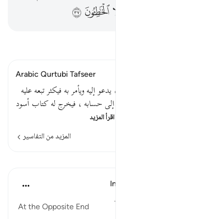
ﱄ
ﱅ
ﱆ
ﱇ
ﱈ
ﱉ
ﱊ
ﱋ
اقرأ التفسير
Arabic Qurtubi Tafseer
وإذا كان الرجل رأسا في الشر ، يدعو إليه ويأمر به فيكثر تبعه عليه
، نودي باسمه واسم أبيه فيتقدم إلى حسابه ، فيخرج له كتاب أسود
بخط أسود في باطنه الحسنا…
اقرأ المزيد
المزيد من التفاسير
الدروس
In the Shade of the Quran
قبل ٣٢ أسبوعًا
·
المراجع
آية ٢٥:٦٩-٢٩
At the Opposite End