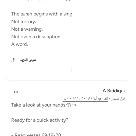
The surah begins with a single word.
Not a story.
Not a warning.
Not even a description.
A word.
ال...
عرض المزيد
١٢١
٥
١٥
A Siddiqui
قبل سنتين
·
المراجع
آية ٢٥:٦٩-٢٦، ١٩:٦٩-٢٠
Take a look at your hands 🤲👀
Ready for a quick activity?
- Read verses 69:19-20