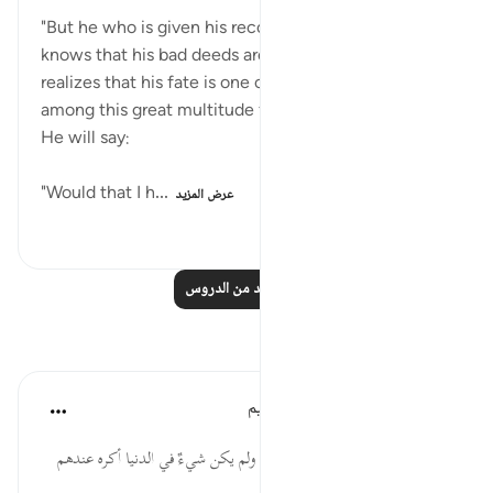
"But he who is given his record in his left hand," and
knows that his bad deeds are reckoned against him
realizes that his fate is one of suffering. He stands
among this great multitude full of sorrow, broken.
He will say:
"Would that I h...
عرض المزيد
١٥٣
٠
٠
اقرأ المزيد من الدروس
تأملات
الهيئة العالمية لتدبر القرآن الكريم
قبل ٣٠ أسبوعًا
·
المراجع
آية ٢٥:٦٩-٢٧
* قال قتادة: تمنَّوا الموتَ والهلاك، ولم يكن شيءٌ في الدنيا أكره عندهم
من الموت.