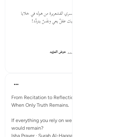
* موقف عصيب يقف له الشعر، وتسري القشعريرة من هوله في خلايا
الجسد! فاحذر أن تعيشه، ما دام فيك عقلٌ يعي ونفَسٌ يتردَّد!
المصدر: هدايات القرآن الكريم
للمزيد حمل تطبيق تدبر:
https:...
عرض المزيد
١
٠
٠
ekaterina myachina
قبل ٣ أسابيع
·
المراجع
آية ١:٦٩-٣٢
From Recitation to Reflection.
When Only Truth Remains.
If everything you rely on were taken away, what
would remain?
Isha Prayer · Surah Al-Haqqah (69:1–32)