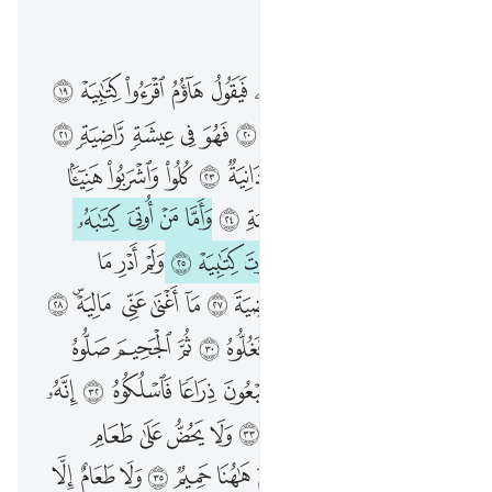
اقرأ في السياق
الفصل ٦٩, صفحة ٥٦٧, جوز ٢٩
فاما من اوتي كتابه بيمينه فيقول هاوم اقرءوا كتابيه ١٩ اني ظننت اني ملاق حسابيه ٢٠ فهو في عيشة راضية ٢١ في جنة عالية ٢٢ قطوفها دانية ٢٣ كلوا واشربوا هنييا بما اسلفتم في الايام الخالية ٢٤ واما من اوتي كتابه بشماله فيقول يا ليتني لم اوت كتابيه ٢٥ ولم ادر ما حسابيه ٢٦ يا ليتها كانت القاضية ٢٧ ما اغنى عني ماليه ٢٨ هلك عني سلطانيه ٢٩ خذوه فغلوه ٣٠ ثم الجحيم صلوه ٣١ ثم في سلسلة ذرعها سبعون ذراعا فاسلكوه ٣٢ انه كان لا يومن بالله العظيم ٣٣ ولا يحض على طعام المسكين ٣٤ فليس له اليوم هاهنا حميم ٣٥ ولا طعام الا من غسلين ٣٦ لا ياكله الا الخاطيون ٣٧
ﲈ
ﲉ
ﲊ
ﲋ
ﲌ
ﲍ
ﲎ
ﲏ
ﲐ
ﲑ
فَأَمَّا مَنْ أُوتِىَ كِتَـٰبَهُۥ بِيَمِينِهِۦ فَيَقُولُ هَآؤُمُ ٱقْرَءُوا۟ كِتَـٰبِيَهْ ١٩ إِنِّى ظَنَنتُ أَنِّى مُلَـٰقٍ حِسَابِيَهْ ٢٠ فَهُوَ فِى عِيشَةٍۢ رَّاضِيَةٍۢ ٢١ فِى جَنَّةٍ عَالِيَةٍۢ ٢٢ قُطُوفُهَا دَانِيَةٌۭ ٢٣ كُلُوا۟ وَٱشْرَبُوا۟ هَنِيٓـًٔۢا بِمَآ أَسْلَفْتُمْ فِى ٱلْأَيَّامِ ٱلْخَالِيَةِ ٢٤ وَأَمَّا مَنْ أُوتِىَ كِتَـٰبَهُۥ بِشِمَالِهِۦ فَيَقُولُ يَـٰلَيْتَنِى لَمْ أُوتَ كِتَـٰبِيَهْ ٢٥ وَلَمْ أَدْرِ مَا حِسَابِيَهْ ٢٦ يَـٰلَيْتَهَا كَانَتِ ٱلْقَاضِيَةَ ٢٧ مَآ أَغْنَىٰ عَنِّى مَالِيَهْ ۜ ٢٨ هَلَكَ عَنِّى سُلْطَـٰنِيَهْ ٢٩ خُذُوهُ فَغُلُّوهُ ٣٠ ثُمَّ ٱلْجَحِيمَ صَلُّوهُ ٣١ ثُمَّ فِى سِلْسِلَةٍۢ ذَرْعُهَا سَبْعُونَ ذِرَاعًۭا فَٱسْلُكُوهُ ٣٢ إِنَّهُۥ كَانَ لَا يُؤْمِنُ بِٱللَّهِ ٱلْعَظِيمِ ٣٣ وَلَا يَحُضُّ عَلَىٰ طَعَامِ ٱلْمِسْكِينِ ٣٤ فَلَيْسَ لَهُ ٱلْيَوْمَ هَـٰهُنَا حَمِيمٌۭ ٣٥ وَلَا طَعَامٌ إِلَّا مِنْ غِسْلِينٍۢ ٣٦ لَّا يَأْكُلُهُۥٓ إِلَّا ٱلْخَـٰطِـُٔونَ ٣٧
ﲒ
ﲓ
ﲔ
ﲕ
ﲖ
ﲗ
ﲘ
ﲙ
ﲚ
ﲛ
ﲜ
ﲝ
ﲞ
ﲟ
ﲠ
ﲡ
ﲢ
ﲣ
ﲤ
ﲥ
ﲦ
ﲧ
ﲨ
ﲩ
ﲪ
ﲫ
ﲬ
ﲭ
ﲮ
ﲯ
ﲰ
ﲱ
ﲲ
ﲳ
ﲴ
ﲵ
ﲶ
ﲷ
ﲸ
ﲹ
ﲺ
ﲻ
ﲼ
ﲽ
ﲾ
ﲿ
ﳀ
ﳁ
ﳂ
ﳃ
ﳄﳅ
ﳆ
ﳇ
ﳈ
ﳉ
ﳊ
ﳋ
ﳌ
ﳍ
ﳎ
ﳏ
ﳐ
ﳑ
ﳒ
ﳓ
ﳔ
ﳕ
ﳖ
ﳗ
ﳘ
ﳙ
ﳚ
ﳛ
ﳜ
ﳝ
ﳞ
ﳟ
ﳠ
ﳡ
ﳢ
ﳣ
ﳤ
ﳥ
ﳦ
ﳧ
ﳨ
ﳩ
ﳪ
ﳫ
ﳬ
ﱁ
ﱂ
ﱃ