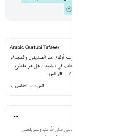
ﱔ
ﱕ
ﱖ
ﱗ
اقرأ التفسير
Arabic Qurtubi Tafseer
قوله تعالى : والذين آمنوا بالله ورسله أولئك هم الصديقون والشهداء
عند ربهم لهم أجرهم ونورهم اختلف في الشهداء هل هو مقطوع
مما قبل أو متصل به . فقال مجاه…
اقرأ المزيد
المزيد من التفاسير
الدروس
موسوعة الهدايات القرآنية
قبل ٤٠ أسبوعًا
·
المراجع
آية ١٩:٥٧
وَرُسُلِهِۦٓ... شرف النبوة، والإيمان بالنبي صلى الله عليه وسلم يقتضي