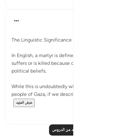
Ola Shoubaki
قبل سنتين
·
المراجع
آية ١٩:٥٧
تم النشر فى
Arabic Gems
The Linguistic Significance of Martyrdom
In English, a martyr is defined as a person who
suffers or is killed because of their religious or
political beliefs.
While this is undoubtedly what is happening to the
people of Gaza, if we describe them as martyrs -...
عرض المزيد
٤
١٠
اقرأ المزيد من الدروس