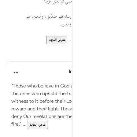
الإيمان بجميع الرسل، ومن كذّب بنبي لم يكن مؤمنًا.
الصِّدِّيقُونَ ... من آمن بالله تعالى ورسله فهو صدّيق، والحث على
الصدق، والمسارعة لبلوغ درجة الصديقين.
وَٱلشُّهَدَآءُ... شهادة للمقتول في ...
عرض المزيد
٠
٠
In the Shade of the Quran
قبل ٣١ أسبوعًا
·
المراجع
آية ١٩:٥٧
"Those who believe in God and His messengers are
the ones who uphold the truth, and who will bear
witness to it before their Lord. They will have their
reward and their light. Those who disbelieve and
deny Our revelations are the dwellers of the blazing
fire."...
عرض المزيد
٠
٠