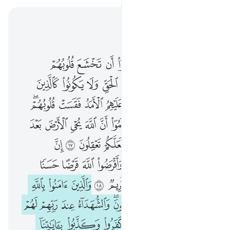
اقرأ في السياق
الفصل ٥٧, صفحة ٥٤٠, جوز ٢٧
۞ الم يان للذين امنوا ان تخشع قلوبهم لذكر الله وما نزل من الحق ولا يكونوا كالذين اوتوا الكتاب من قبل فطال عليهم الامد فقست قلوبهم وكثير منهم فاسقون ١٦ اعلموا ان الله يحيي الارض بعد موتها قد بينا ل
ﲠ ﲡ
ﲢ
ﲣ
ﲤ
ﲥ
ﲦ
ﲧ
۞ أَلَمْ يَأْنِ لِلَّذِينَ ءَامَنُوٓا۟ أَن تَخْشَعَ قُلُوبُهُمْ لِذِكْرِ ٱللَّهِ وَمَا نَزَلَ مِنَ ٱلْحَقِّ وَلَا يَكُونُوا۟ كَٱلَّذِينَ أُوتُوا۟ ٱلْكِتَـٰبَ مِن قَبْلُ فَطَالَ عَلَيْهِمُ ٱلْأَمَدُ فَقَسَتْ قُلُوبُهُمْ ۖ وَكَثِيرٌۭ مِّنْهُمْ فَـٰسِقُونَ ١٦ ٱعْلَمُوٓا۟ أَنَّ ٱللَّهَ يُحْىِ ٱلْأَرْضَ بَعْدَ مَوْتِهَا ۚ قَدْ بَيَّنَّا لَكُمُ
ﲨ
ﲩ
ﲪ
ﲫ
ﲬ
ﲭ
ﲮ
ﲯ
ﲰ
ﲱ
ﲲ
ﲳ
ﲴ
ﲵ
ﲶ
ﲷ
ﲸ
ﲹﲺ
ﲻ
ﲼ
ﲽ
ﲾ
ﲿ
ﳀ
ﳁ
ﳂ
ﳃ
ﳄ
ﳅﳆ
ﳇ
ﳈ
ﳉ
ﳊ
ﳋ
ﳌ
ﳍ
ﳎ
ﳏ
ﳐ
ﳑ
ﳒ
ﳓ
ﳔ
ﳕ
ﳖ
ﳗ
ﳘ
ﳙ
ﳚ
ﱁ
ﱂ
ﱃ
ﱄ
ﱅ
ﱆ
ﱇﱈ
ﱉ
ﱊ
ﱋ
ﱌ
ﱍ
ﱎﱏ
ﱐ
ﱑ
ﱒ
ﱓ