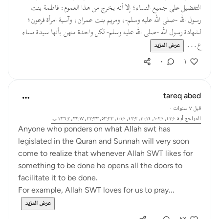
التفضيل على جميع النساء؛ إلا أنه يخرج من هذا العموم: فاطمة بنت
رسول الله -صلى الله عليه وسلم-، ومريم بنت عمران، وآسية امرأة فرعون؛
لشهادة رسول الله -صلى الله عليه وسلم- لكل واحدة منهن بأنها سيدة نساء
ع...
عرض المزيد
٠
١
tareq abed
قبل ٧ سنوات
·
المراجع
آية ٤٣:٤، ١٠٢:٤، ٣٠:٢٤، ٤٣:٢، ١٠١:٤، ٥٣:٣٣، ٣٢:٣٣، ٣٢:١٧، ٢٣٩:٢
Anyone who ponders on what Allah swt has
legislated in the Quran and Sunnah will very soon
come to realize that whenever Allah SWT likes for
something to be done he opens all the doors to
facilitate it to be done.
For example, Allah SWT loves for us to pray...
عرض المزيد