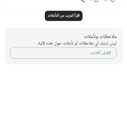
٠
٢٢
اقرأ المزيد من التأملات
ملاحظات وتأملات
ليس لديك أي ملاحظات أو تأملات حول هذه الآية.
دوّن أفكارك…
Notes
placeholders
close