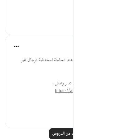
#توجيهات
٠
٠
القرآن تدبر وعمل
قبل ٤٠ أسبوعًا
·
المراجع
آية ٣٢:٣٣
ذكر أخواتك بعدم الخضوع بالقول عند الحاجة لمخاطبة الرجال غير
المحارم، أو الرد على الهاتف.
* للمزيد عن هذه الآية في مصحف تدبر وعمل:
https://altadabbur.com/#aya=33_32
#عمل
٠
٠
اقرأ المزيد من الدروس