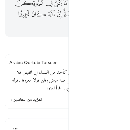
ﲀ
ﲁ
ﲂ
ﲃ
ﲄ
ﲅ
ﲆ
ﲇ
ﲈ
ﲉ
ﲊﲋ
ﲌ
ﲍ
ﲎ
ﲏ
ﲐ
ﲑ
اقرأ التفسير
Arabic Qurtubi Tafseer
قوله تعالى : يا نساء النبي لستن كأحد من النساء إن اتقيتن فلا
تخضعن بالقول فيطمع الذي في قلبه مرض وقلن قولا معروفا .قوله
تعالى : يا نساء النبي لستن كأح…
اقرأ المزيد
المزيد من التفاسير
الدروس
موسوعة الهدايات القرآنية