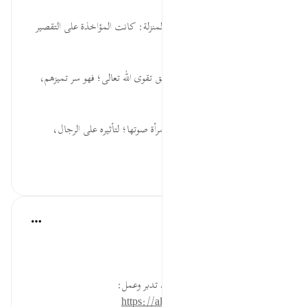
قبل ٤٠ أسبوعًا
·
المراجع
آية ٣٢:٣٣
كَأَحَدٍ... كلما زاد الفضل وعلت المنزلة: كانت المؤاخذة على التقصير
أشد، والإثم أعظم.
اتَّقَيْتُنَّ... يطالب المتميزون بتحقيق تقوى الله تعالى؛ فهو سر تميزهم،
وأصل تفوقهم، وقبول أعمالهم.
فَلاَ تَخْضَعْنَ... النهي عن ترقيق المرأة صوتها؛ لتأثيره على الرجال،
ولمي...
عرض المزيد
٠
٠
القرآن تدبر وعمل
قبل ٤٠ أسبوعًا
·
المراجع
آية ٣٢:٣٣
خطورة خضوع النساء في القول.
* للمزيد عن هذه الآية في مصحف تدبر وعمل:
https://altadabbur.com/#aya=33_32