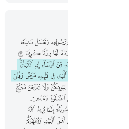
اقرأ في السياق
الفصل ٣٣, صفحة ٤٢٢, جوز ٢٢
۞ ومن يقنت منكن لله ورسوله وتعمل صالحا نوتها اجرها مرتين واعتدنا لها رزقا كريما ٣١ يا نساء النبي لستن كاحد من النساء ان اتقيتن فلا تخضعن بالقول فيطمع الذي في قلبه مرض وقلن قولا معروفا ٣٢ وقرن في بيوتكن ولا تبرجن تبرج الجاهلية الاولى واقمن الصلاة واتين الزكاة واطعن الله ورسوله انما يريد الله ليذهب عنكم الرجس اهل البيت ويطهركم تطهيرا ٣٣ واذكرن ما
ﱁ ﱂ
ﱃ
ﱄ
ﱅ
ﱆ
ﱇ
ﱈ
۞ وَمَن يَقْنُتْ مِنكُنَّ لِلَّهِ وَرَسُولِهِۦ وَتَعْمَلْ صَـٰلِحًۭا نُّؤْتِهَآ أَجْرَهَا مَرَّتَيْنِ وَأَعْتَدْنَا لَهَا رِزْقًۭا كَرِيمًۭا ٣١ يَـٰنِسَآءَ ٱلنَّبِىِّ لَسْتُنَّ كَأَحَدٍۢ مِّنَ ٱلنِّسَآءِ ۚ إِنِ ٱتَّقَيْتُنَّ فَلَا تَخْضَعْنَ بِٱلْقَوْلِ فَيَطْمَعَ ٱلَّذِى فِى قَلْبِهِۦ مَرَضٌۭ وَقُلْنَ قَوْلًۭا مَّعْرُوفًۭا ٣٢ وَقَرْنَ فِى بُيُوتِكُنَّ وَلَا تَبَرَّجْنَ تَبَرُّجَ ٱلْجَـٰهِلِيَّةِ ٱلْأُولَىٰ ۖ وَأَقِمْنَ ٱلصَّلَوٰةَ وَءَاتِينَ ٱلزَّكَوٰةَ وَأَطِعْنَ ٱللَّهَ وَرَسُولَهُۥٓ ۚ إِنَّمَا يُرِيدُ ٱللَّهُ لِيُذْهِبَ عَنكُمُ ٱلرِّجْسَ أَهْلَ ٱلْبَيْتِ وَيُطَهِّرَكُمْ تَطْهِيرًۭا ٣٣ وَ
ﱉ
ﱊ
ﱋ
ﱌ
ﱍ
ﱎ
ﱏ
ﱐ
ﱑ
ﱒ
ﱓ
ﱔ
ﱕ
ﱖ
ﱗ
ﱘﱙ
ﱚ
ﱛ
ﱜ
ﱝ
ﱞ
ﱟ
ﱠ
ﱡ
ﱢ
ﱣ
ﱤ
ﱥ
ﱦ
ﱧ
ﱨ
ﱩ
ﱪ
ﱫ
ﱬ
ﱭﱮ
ﱯ
ﱰ
ﱱ
ﱲ
ﱳ
ﱴ
ﱵﱶ
ﱷ
ﱸ
ﱹ
ﱺ
ﱻ
ﱼ
ﱽ
ﱾ
ﱿ