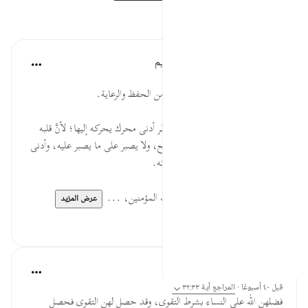
تأملات
الهيئة العالمية لتدبر القرآن الكريم
قبل ٢٩ أسبوعًا
·
المراجع
آية ٣٢:٣٣
* مَن كان في منزلة فليعطها حقها من الحفظ والرعاية.
* الذي في قلبه مرضُ الفاحشة ينتظر أدنى محرك يحركه إليها؛ لأنَّ قلبه
مريض لا يتحمل ما يتحمل الصحيح، ولا يصبر على ما يصبر عليه، وأدنى
سبب يدعوه إلى الحرام يجيب دعوته.
* ليكن للمؤمنة أسوة حسنة بأمهات المؤمنين، ...
عرض المزيد
٠
٠
القرآن تدبر وعمل
قبل ٤٠ أسبوعًا
·
المراجع
آية ٣٢:٣٣
فضلهن الله على النساء بشرط التقوى، وقد حصل لهن التقوى فحصل