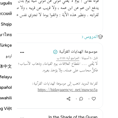
قوله تعالى : يوم لا يغني مولى عن مولى شيئا يوم بدل من يوم الأو
tuguês
يدفع ابن عم عن ابن عمه ، ولا قريب عن قريبه ، ولا صديق عن ص
усский
لقرابته . ونظير هذه الآية : واتقوا يوما لا تجزي نفس عن نفس شيئا
Shqip
ษาไทย
الدروس
Türkçe
موسوعة الهدايات القرآنية
اردو
قبل ٤٠ أسبوعًا
·
المراجع
آية ٤١:٤٤
لَا يُغۡنِي ... انقطاع العلاقات يوم القيامة، وذهاب الأسباب؛
体中文
فكلُّ محاسب على عمله، ولا يؤخذ بغيره.
Melayu
لقراءة المزيد اذهب إلى موسوعة الهدايات القرآنية:
spañol
https://hidayaaencyc.net/mawso3a
swahili
٠
٠
ng Việt
In the Shade of the Quran