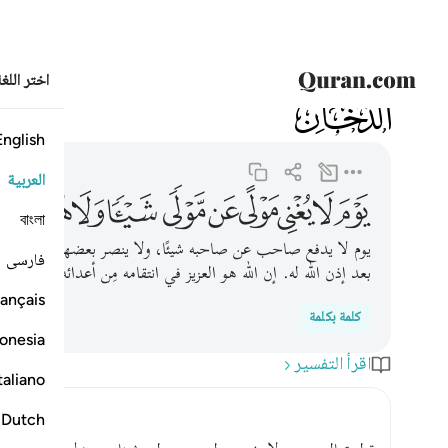
اختر اللغ
044
الدخان
44:41
يوم لا يغني مولى عن مولى شييا ولا هم ينصرون ٤١
English
العربية
ﱇ
ﱈ
ﱉ
ﱊ
ﱋ
ﱌ
ﱍ
ﱎ
ﱏ
ﱐ
বাংলা
يوم لا يدفع صاحب عن صاحبه شيئًا، ولا ينصر بعضهم بعضًا، إلا م
فارسی
بعد إذن الله له. إن الله هو العزيز في انتقامه مِن أعدائه، الرحيم بأ
ançais
كلمة بكلمة
onesia
اقرأ التفسير
taliano
Dutch