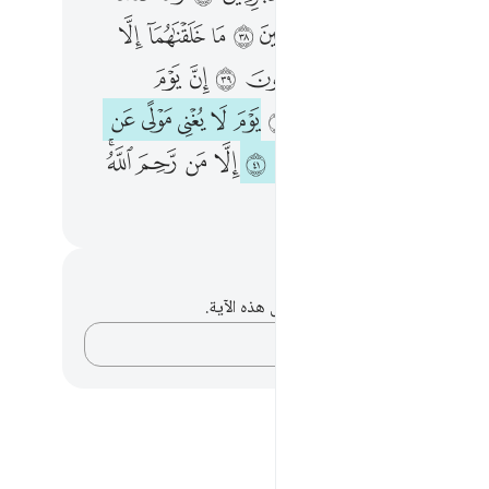
ﳐ
ﳑ
ﳒ
ﳓ
ﳔ
ﳕ
ﳖ
ﳗ
ﳙ
ﳚ
ﳛ
ﳜ
ﳝ
ﱁ
ﱂ
ﱄ
ﱅ
ﱆ
ﱇ
ﱈ
ﱉ
ﱊ
ﱋ
ﱍ
ﱎ
ﱏ
ﱐ
ﱑ
ﱒ
ﱓ
ﱔ
ﱕﱖ
ﱘ
ﱙ
ﱚ
ﱛ
حظات وتأملات
لديك أي ملاحظات أو تأملات حول هذه الآية.
دوّن أفكارك…