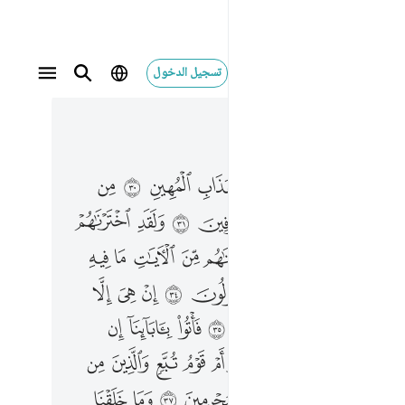
تسجيل الدخول
 في السياق
٤, جوز ٢٥
ن انه كان عاليا من المسرفين ٣١ ولقد اخترناهم على علم على العالمين ٣٢ واتيناهم من الايات ما فيه بلاء مبين ٣٣ ان هاولاء ليقولون ٣٤ ان هي الا موتتنا الاولى وما نحن بمنشرين ٣٥ فاتوا باباينا ان كنتم صادقين ٣٦ اهم خير ام قوم تبع والذين من قبلهم اهلكناهم انهم كانوا مجرمين ٣٧ وما خلقنا السماوات والارض وما بينهما لاعبين ٣٨ ما خلقناهما الا بالحق ولاكن اكثرهم لا يعلمون ٣٩ ان يوم الفصل ميقاتهم اجمعين ٤٠ يوم لا يغني مولى عن مولى شييا ولا هم ينصرون ٤١ الا من رحم الله انه هو العزيز الرحيم ٤٢
ﲍ
ﲎ
ﲏ
ﲐ
ﲑ
ﲒ
ﲓ
ﲔ
نَ ۚ إِنَّهُۥ كَانَ عَالِيًۭا مِّنَ ٱلْمُسْرِفِينَ ٣١ وَلَقَدِ ٱخْتَرْنَـٰهُمْ عَلَىٰ عِلْمٍ عَلَى ٱلْعَـٰلَمِينَ ٣٢ وَءَاتَيْنَـٰهُم مِّنَ ٱلْـَٔايَـٰتِ مَا فِيهِ بَلَـٰٓؤٌۭا۟ مُّبِينٌ ٣٣ إِنَّ هَـٰٓؤُلَآءِ لَيَقُولُونَ ٣٤ إِنْ هِىَ إِلَّا مَوْتَتُنَا ٱلْأُولَىٰ وَمَا نَحْنُ بِمُنشَرِينَ ٣٥ فَأْتُوا۟ بِـَٔابَآئِنَآ إِن كُنتُمْ صَـٰدِقِينَ ٣٦ أَهُمْ خَيْرٌ أَمْ قَوْمُ تُبَّعٍۢ وَٱلَّذِينَ مِن قَبْلِهِمْ ۚ أَهْلَكْنَـٰهُمْ ۖ إِنَّهُمْ كَانُوا۟ مُجْرِمِينَ ٣٧ وَمَا خَلَقْنَا ٱلسَّمَـٰوَٰتِ وَٱلْأَرْضَ وَمَا بَيْنَهُمَا لَـٰعِبِينَ ٣٨ مَا خَلَقْنَـٰهُمَآ إِلَّا بِٱلْحَقِّ وَلَـٰكِنَّ أَكْثَرَهُمْ لَا يَعْلَمُونَ ٣٩ إِنَّ يَوْمَ ٱلْفَصْلِ مِيقَـٰتُهُمْ أَجْمَعِينَ ٤٠ يَوْمَ لَا يُغْنِى مَوْلًى عَن مَّوْلًۭى شَيْـًۭٔا وَلَا هُمْ يُنصَرُونَ ٤١ إِلَّا مَن رَّحِمَ ٱللَّهُ ۚ إِنَّهُۥ هُوَ ٱلْعَزِيزُ ٱلرَّحِيمُ ٤٢
ﲗ
ﲘ
ﲙ
ﲚ
ﲛ
ﲜ
ﲝ
ﲞ
ﲠ
ﲡ
ﲢ
ﲣ
ﲤ
ﲥ
ﲦ
ﲧ
ﲨ
ﲪ
ﲫ
ﲬ
ﲭ
ﲮ
ﲯ
ﲰ
ﲱ
ﲲ
ﲴ
ﲵ
ﲶ
ﲷ
ﲸ
ﲹ
ﲺ
ﲻ
ﲽ
ﲾ
ﲿ
ﳀ
ﳁ
ﳂ
ﳃ
ﳄ
ﳅ
ﳇﳈ
ﳉ
ﳊ
ﳋ
ﳌ
ﳍ
ﳎ