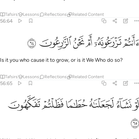
Tafsirs
Lessons
Reflections
Related Content
56:64
ﲋ
ﲌ
ﲍ
انتم تزرعونه ام نحن الزارعون ٦٤
ﲎ
ﲏ
ﲐ
َأَنتُمْ تَزْرَعُونَهُۥٓ أَمْ نَحْنُ ٱلزَّٰرِعُونَ ٦٤
Is it you who cause it to grow, or is it We Who do so?
Tafsirs
Lessons
Reflections
Related Content
56:65
ﲑ
ﲒ
ﲓ
ﲔ
و نشاء لجعلناه حطاما فظلتم تفكهون ٦٥
ﲕ
ﲖ
َوْ نَشَآءُ لَجَعَلْنَـٰهُ حُطَـٰمًۭا فَظَلْتُمْ تَفَكَّهُونَ ٦٥
ﲗ