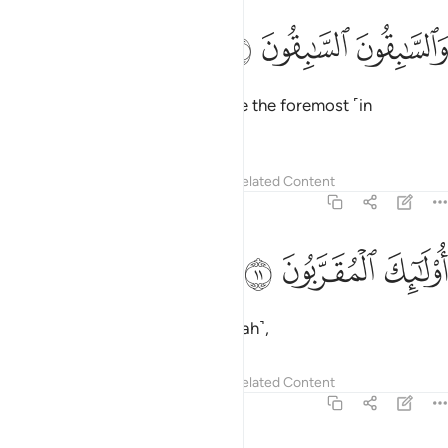
ﲛ
السابقون السابقون ١٠
ﲜ
ﲝ
َٱلسَّـٰبِقُونَ ٱلسَّـٰبِقُونَ ١٠
and the foremost ˹in faith˺ will be the foremost ˹in
Paradise˺.
Tafsirs
Lessons
Reflections
Related Content
56:11
ﲞ
ولايك المقربون ١١
ﲟ
ﲠ
ُو۟لَـٰٓئِكَ ٱلْمُقَرَّبُونَ ١١
They are the ones nearest ˹to Allah˺,
Tafsirs
Lessons
Reflections
Related Content
56:12