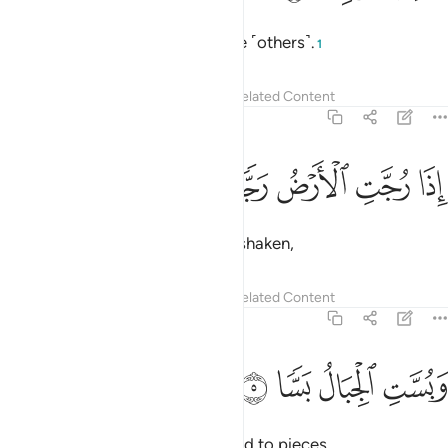
It will debase ˹some˺ and elevate ˹others˺.
1
Tafsirs
Lessons
Reflections
Related Content
56:4
ﱾ
ﱿ
ذا رجت الارض رجا ٤
ﲀ
ﲁ
ﲂ
ِذَا رُجَّتِ ٱلْأَرْضُ رَجًّۭا ٤
When the earth will be violently shaken,
Tafsirs
Lessons
Reflections
Related Content
56:5
ﲃ
بست الجبال بسا ٥
ﲄ
ﲅ
ﲆ
َبُسَّتِ ٱلْجِبَالُ بَسًّۭا ٥
and the mountains will be crushed to pieces,