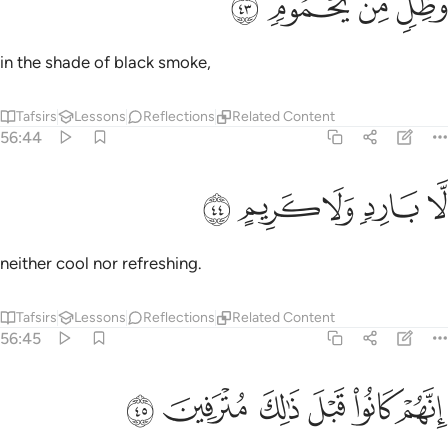
ﲰ
ﲱ
ﲲ
ﲳ
َظِلٍّۢ مِّن يَحْمُومٍۢ ٤٣
in the shade of black smoke,
Tafsirs
Lessons
Reflections
Related Content
56:44
ﲴ
ﲵ
ا بارد ولا كريم ٤٤
ﲶ
ﲷ
ﲸ
َّا بَارِدٍۢ وَلَا كَرِيمٍ ٤٤
neither cool nor refreshing.
Tafsirs
Lessons
Reflections
Related Content
56:45
ﲹ
ﲺ
ﲻ
نهم كانوا قبل ذالك مترفين ٤٥
ﲼ
ﲽ
ﲾ
ِنَّهُمْ كَانُوا۟ قَبْلَ ذَٰلِكَ مُتْرَفِينَ ٤٥