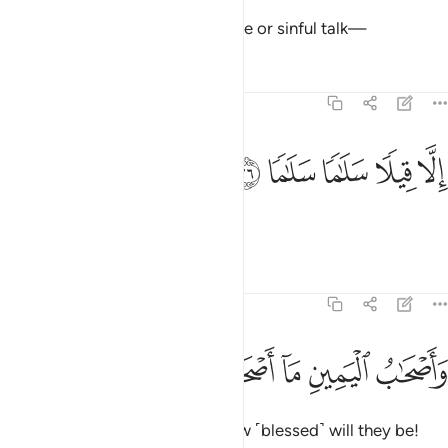
There they will never hear any idle or sinful talk—
Tafsirs
Lessons
Reflections
56:26
ﱮ
ﱯ
لا قيلا سلاما سلاما ٢٦
ﱰ
ﱱ
ﱲ
ِلَّا قِيلًۭا سَلَـٰمًۭا سَلَـٰمًۭا ٢٦
only good and virtuous speech.
1
Tafsirs
Lessons
Reflections
56:27
ﱳ
ﱴ
ﱵ
اصحاب اليمين ما اصحاب اليمين ٢٧
ﱶ
ﱷ
ﱸ
َأَصْحَـٰبُ ٱلْيَمِينِ مَآ أَصْحَـٰبُ ٱلْيَمِينِ ٢٧
And the people of the right—how ˹blessed˺ will they be!