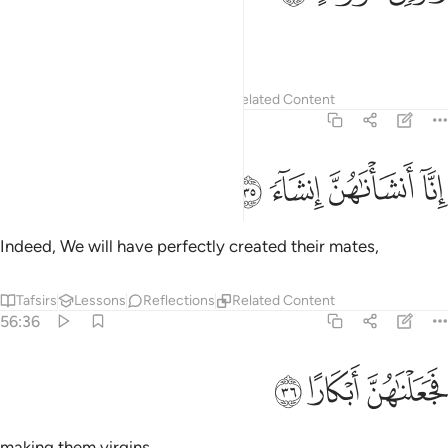
and elevated furnishings.
Tafsirs
Lessons
Reflections
Related Content
56:35
ﲑ
نا انشاناهن انشاء ٣٥
ﲒ
ﲓ
ﲔ
ِنَّآ أَنشَأْنَـٰهُنَّ إِنشَآءًۭ ٣٥
Indeed, We will have perfectly created their mates,
Tafsirs
Lessons
Reflections
Related Content
56:36
ﲕ
جعلناهن ابكارا ٣٦
ﲖ
ﲗ
َجَعَلْنَـٰهُنَّ أَبْكَارًا ٣٦
making them virgins,