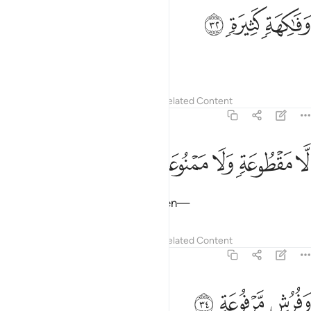
ﲆ
فاكهة كثيرة ٣٢
ﲇ
ﲈ
َفَـٰكِهَةٍۢ كَثِيرَةٍۢ ٣٢
abundant fruit—
Tafsirs
Lessons
Reflections
Related Content
56:33
ﲉ
ﲊ
ﲋ
ا مقطوعة ولا ممنوعة ٣٣
ﲌ
ﲍ
َّا مَقْطُوعَةٍۢ وَلَا مَمْنُوعَةٍۢ ٣٣
never out of season nor forbidden—
Tafsirs
Lessons
Reflections
Related Content
56:34
ﲎ
فرش مرفوعة ٣٤
ﲏ
ﲐ
َفُرُشٍۢ مَّرْفُوعَةٍ ٣٤