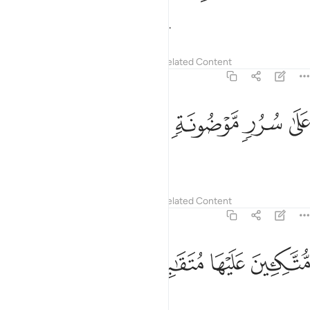
and a few from later generations.
Tafsirs
Lessons
Reflections
Related Content
56:15
ﲭ
ﲮ
لى سرر موضونة ١٥
ﲯ
ﲰ
َلَىٰ سُرُرٍۢ مَّوْضُونَةٍۢ ١٥
˹All will be˺ on jewelled thrones,
Tafsirs
Lessons
Reflections
Related Content
56:16
ﲱ
تكيين عليها متقابلين ١٦
ﲲ
ﲳ
ﲴ
ُّتَّكِـِٔينَ عَلَيْهَا مُتَقَـٰبِلِينَ ١٦
reclining face to face.