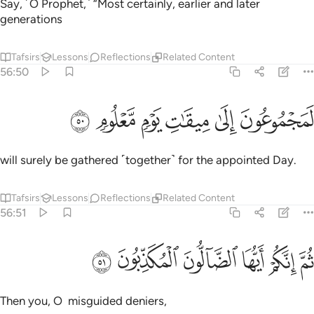
Say, ˹O Prophet,˺ “Most certainly, earlier and later
generations
Tafsirs
Lessons
Reflections
Related Content
56:50
ﳗ
ﳘ
ﳙ
مجموعون الى ميقات يوم معلوم ٥٠
ﳚ
ﳛ
ﳜ
َمَجْمُوعُونَ إِلَىٰ مِيقَـٰتِ يَوْمٍۢ مَّعْلُومٍۢ ٥٠
will surely be gathered ˹together˺ for the appointed Day.
Tafsirs
Lessons
Reflections
Related Content
56:51
ﱁ
ﱂ
ﱃ
ﱄ
م انكم ايها الضالون المكذبون ٥١
ﱅ
ﱆ
ُمَّ إِنَّكُمْ أَيُّهَا ٱلضَّآلُّونَ ٱلْمُكَذِّبُونَ ٥١
Then you, O misguided deniers,