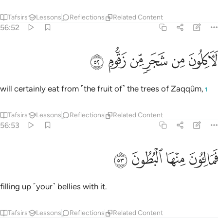
Tafsirs
Lessons
Reflections
Related Content
56:52
ﱇ
ﱈ
ﱉ
اكلون من شجر من زقوم ٥٢
ﱊ
ﱋ
ﱌ
َـَٔاكِلُونَ مِن شَجَرٍۢ مِّن زَقُّومٍۢ ٥٢
will certainly eat from ˹the fruit of˺ the trees of Zaqqûm,
1
Tafsirs
Lessons
Reflections
Related Content
56:53
ﱍ
ﱎ
ماليون منها البطون ٥٣
ﱏ
ﱐ
َمَالِـُٔونَ مِنْهَا ٱلْبُطُونَ ٥٣
filling up ˹your˺ bellies with it.
Tafsirs
Lessons
Reflections
Related Content