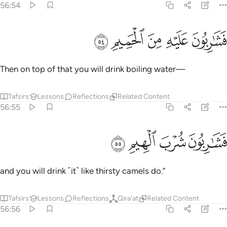
56:54
ﱑ
ﱒ
ﱓ
شاربون عليه من الحميم ٥٤
ﱔ
ﱕ
َشَـٰرِبُونَ عَلَيْهِ مِنَ ٱلْحَمِيمِ ٥٤
Then on top of that you will drink boiling water—
Tafsirs
Lessons
Reflections
Related Content
56:55
ﱖ
ﱗ
شاربون شرب الهيم ٥٥
ﱘ
ﱙ
َشَـٰرِبُونَ شُرْبَ ٱلْهِيمِ ٥٥
and you will drink ˹it˺ like thirsty camels do.”
Tafsirs
Lessons
Reflections
Qira'at
Related Content
56:56