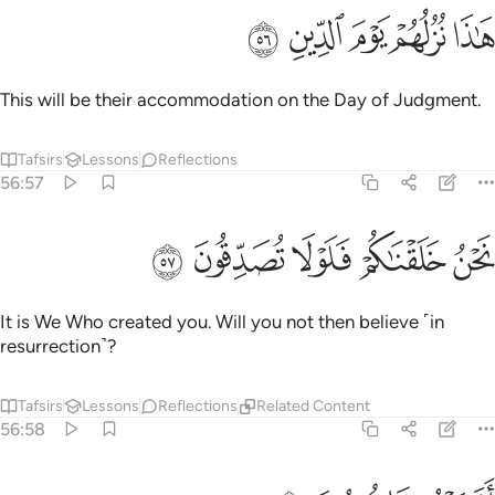
ﱚ
ﱛ
اذا نزلهم يوم الدين ٥٦
ﱜ
ﱝ
ﱞ
َـٰذَا نُزُلُهُمْ يَوْمَ ٱلدِّينِ ٥٦
This will be their accommodation on the Day of Judgment.
Tafsirs
Lessons
Reflections
56:57
ﱟ
ﱠ
حن خلقناكم فلولا تصدقون ٥٧
ﱡ
ﱢ
ﱣ
َحْنُ خَلَقْنَـٰكُمْ فَلَوْلَا تُصَدِّقُونَ ٥٧
It is We Who created you. Will you not then believe ˹in
resurrection˺?
Tafsirs
Lessons
Reflections
Related Content
56:58
فرايتم ما تمنون ٥٨