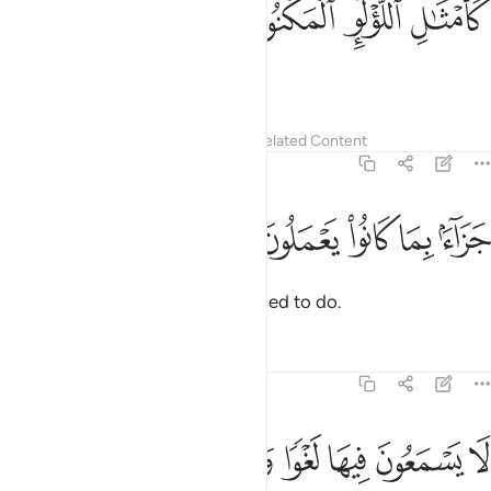
ﱞ
ﱟ
ﱠ
ﱡ
َأَمْثَـٰلِ ٱللُّؤْلُؤِ ٱلْمَكْنُونِ ٢٣
like pristine pearls,
Tafsirs
Lessons
Reflections
Related Content
56:24
ﱢ
ﱣ
ﱤ
زاء بما كانوا يعملون ٢٤
ﱥ
ﱦ
َزَآءًۢ بِمَا كَانُوا۟ يَعْمَلُونَ ٢٤
˹all˺ as a reward for what they used to do.
Tafsirs
Lessons
Reflections
56:25
ﱧ
ﱨ
ﱩ
ا يسمعون فيها لغوا ولا تاثيما ٢٥
ﱪ
ﱫ
ﱬ
ﱭ
َا يَسْمَعُونَ فِيهَا لَغْوًۭا وَلَا تَأْثِيمًا ٢٥