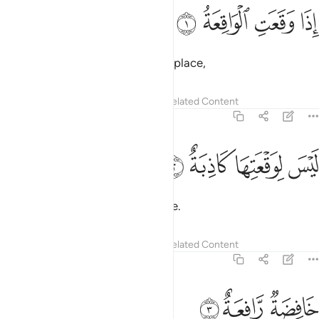
ﱳ
ﱴ
ذا وقعت الواقعة ١
ﱵ
ﱶ
ِذَا وَقَعَتِ ٱلْوَاقِعَةُ ١
When the Inevitable Event takes place,
Tafsirs
Lessons
Reflections
Related Content
56:2
ﱷ
ﱸ
يس لوقعتها كاذبة ٢
ﱹ
ﱺ
َيْسَ لِوَقْعَتِهَا كَاذِبَةٌ ٢
then no one can deny it has come.
Tafsirs
Lessons
Reflections
Related Content
56:3
ﱻ
افضة رافعة ٣
ﱼ
ﱽ
َافِضَةٌۭ رَّافِعَةٌ ٣