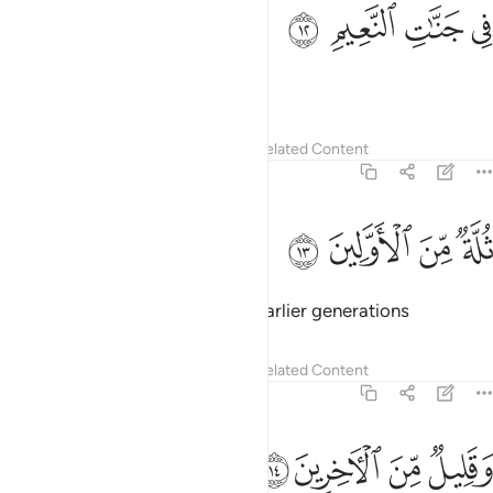
ﲡ
ﲢ
ي جنات النعيم ١٢
ﲣ
ﲤ
ِى جَنَّـٰتِ ٱلنَّعِيمِ ١٢
in the Gardens of Bliss.
Tafsirs
Lessons
Reflections
Related Content
56:13
ﲥ
ﲦ
لة من الاولين ١٣
ﲧ
ﲨ
ُلَّةٌۭ مِّنَ ٱلْأَوَّلِينَ ١٣
˹They will be˺ a multitude from earlier generations
Tafsirs
Lessons
Reflections
Related Content
56:14
ﲩ
ﲪ
قليل من الاخرين ١٤
ﲫ
ﲬ
َقَلِيلٌۭ مِّنَ ٱلْـَٔاخِرِينَ ١٤