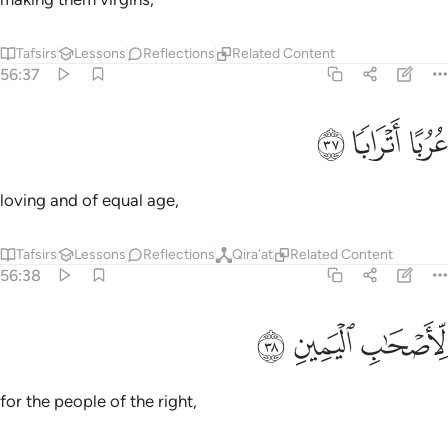
Tafsirs
Lessons
Reflections
Related Content
56:37
ﲘ
ربا اترابا ٣٧
ﲙ
ﲚ
ُرُبًا أَتْرَابًۭا ٣٧
loving and of equal age,
Tafsirs
Lessons
Reflections
Qira'at
Related Content
56:38
ﲛ
اصحاب اليمين ٣٨
ﲜ
ﲝ
ِّأَصْحَـٰبِ ٱلْيَمِينِ ٣٨
for the people of the right,