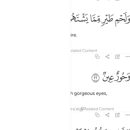
ﱖ
ﱗ
ﱘ
لحم طير مما يشتهون ٢١
ﱙ
ﱚ
َلَحْمِ طَيْرٍۢ مِّمَّا يَشْتَهُونَ ٢١
and meat from any bird they desire.
Tafsirs
Lessons
Reflections
Related Content
56:22
ﱛ
حور عين ٢٢
ﱜ
ﱝ
َحُورٌ عِينٌۭ ٢٢
And ˹they will have˺ maidens with gorgeous eyes,
Tafsirs
Lessons
Reflections
Qira'at
Related Content
56:23
امثال اللولو المكنون ٢٣