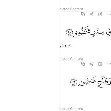
Tafsirs
Lessons
Reflections
Related Content
56:28
ﱹ
ﱺ
ي سدر مخضود ٢٨
ﱻ
ﱼ
ِى سِدْرٍۢ مَّخْضُودٍۢ ٢٨
˹They will be˺ amid thornless lote trees,
Tafsirs
Lessons
Reflections
Related Content
56:29
ﱽ
طلح منضود ٢٩
ﱾ
ﱿ
َطَلْحٍۢ مَّنضُودٍۢ ٢٩
clusters of bananas,
Tafsirs
Lessons
Reflections
Related Content