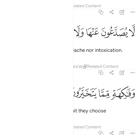
Tafsirs
Lessons
Reflections
Related Content
56:19
ﱌ
ﱍ
ﱎ
ا يصدعون عنها ولا ينزفون ١٩
ﱏ
ﱐ
ﱑ
َّا يُصَدَّعُونَ عَنْهَا وَلَا يُنزِفُونَ ١٩
that will cause them neither headache nor intoxication.
Tafsirs
Lessons
Reflections
Qira'at
Related Content
56:20
ﱒ
ﱓ
فاكهة مما يتخيرون ٢٠
ﱔ
ﱕ
َفَـٰكِهَةٍۢ مِّمَّا يَتَخَيَّرُونَ ٢٠
˹They will also be served˺ any fruit they choose
Tafsirs
Lessons
Reflections
Related Content
56:21