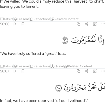
If We willed, We could simply reduce this ˹harvest˺ to chaff,
leaving you to lament,
Tafsirs
Lessons
Reflections
Related Content
56:66
ﲘ
نا لمغرمون ٦٦
ﲙ
ﲚ
ِنَّا لَمُغْرَمُونَ ٦٦
“We have truly suffered a ˹great˺ loss.
Tafsirs
Lessons
Reflections
Qira'at
Related Content
56:67
ﲛ
ﲜ
ل نحن محرومون ٦٧
ﲝ
ﲞ
َلْ نَحْنُ مَحْرُومُونَ ٦٧
In fact, we have been deprived ˹of our livelihood˺.”