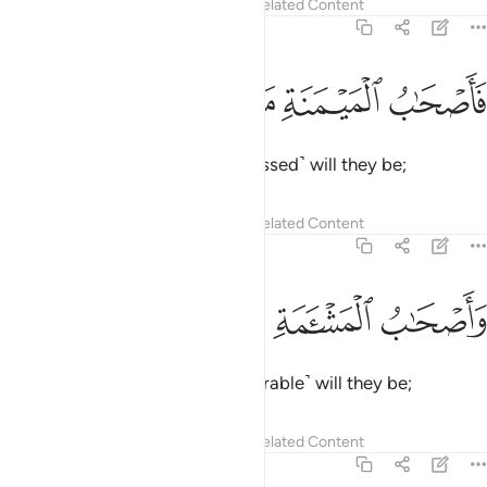
Tafsirs
Lessons
Reflections
Related Content
56:8
ﲏ
ﲐ
ﲑ
اصحاب الميمنة ما اصحاب الميمنة ٨
ﲒ
ﲓ
ﲔ
َأَصْحَـٰبُ ٱلْمَيْمَنَةِ مَآ أَصْحَـٰبُ ٱلْمَيْمَنَةِ ٨
the people of the right, how ˹blessed˺ will they be;
Tafsirs
Lessons
Reflections
Related Content
56:9
ﲕ
ﲖ
ﲗ
اصحاب المشامة ما اصحاب المشامة ٩
ﲘ
ﲙ
ﲚ
َأَصْحَـٰبُ ٱلْمَشْـَٔمَةِ مَآ أَصْحَـٰبُ ٱلْمَشْـَٔمَةِ ٩
the people of the left, how ˹miserable˺ will they be;
Tafsirs
Lessons
Reflections
Related Content
56:10