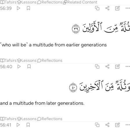
Tafsirs
Lessons
Reflections
Related Content
56:39
ﲞ
ﲟ
لة من الاولين ٣٩
ﲠ
ﲡ
ُلَّةٌۭ مِّنَ ٱلْأَوَّلِينَ ٣٩
˹who will be˺ a multitude from earlier generations
Tafsirs
Lessons
Reflections
56:40
ﲢ
ﲣ
ثلة من الاخرين ٤٠
ﲤ
ﲥ
َثُلَّةٌۭ مِّنَ ٱلْـَٔاخِرِينَ ٤٠
and a multitude from later generations.
Tafsirs
Lessons
Reflections
56:41