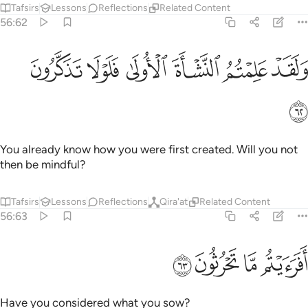
Tafsirs
Lessons
Reflections
Related Content
56:62
ﲀ
ﲁ
ﲂ
لقد علمتم النشاة الاولى فلولا تذكرون ٦٢
ﲃ
ﲄ
ﲅ
َلَقَدْ عَلِمْتُمُ ٱلنَّشْأَةَ ٱلْأُولَىٰ فَلَوْلَا تَذَكَّرُونَ ٦٢
ﲆ
You already know how you were first created. Will you not
then be mindful?
Tafsirs
Lessons
Reflections
Qira'at
Related Content
56:63
ﲇ
ﲈ
فرايتم ما تحرثون ٦٣
ﲉ
ﲊ
َفَرَءَيْتُم مَّا تَحْرُثُونَ ٦٣
Have you considered what you sow?