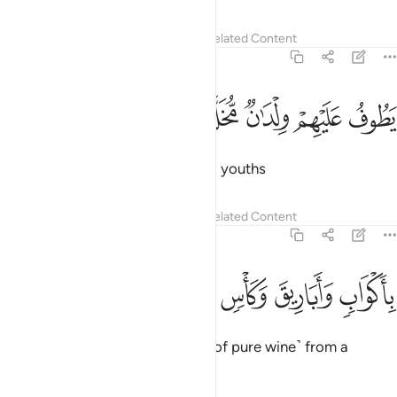
Tafsirs
Lessons
Reflections
Related Content
56:17
ﱁ
ﱂ
ﱃ
طوف عليهم ولدان مخلدون ١٧
ﱄ
ﱅ
َطُوفُ عَلَيْهِمْ وِلْدَٰنٌۭ مُّخَلَّدُونَ ١٧
They will be waited on by eternal youths
Tafsirs
Lessons
Reflections
Related Content
56:18
ﱆ
ﱇ
ﱈ
اكواب واباريق وكاس من معين ١٨
ﱉ
ﱊ
ﱋ
ِأَكْوَابٍۢ وَأَبَارِيقَ وَكَأْسٍۢ مِّن مَّعِينٍۢ ١٨
with cups, pitchers, and a drink ˹of pure wine˺ from a
flowing stream,