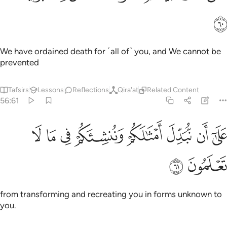
ﱵ
We have ordained death for ˹all of˺ you, and We cannot be
prevented
Tafsirs
Lessons
Reflections
Qira'at
Related Content
56:61
ﱶ
ﱷ
ﱸ
ﱹ
ﱺ
لى ان نبدل امثالكم وننشيكم في ما لا تعلمون ٦١
ﱻ
ﱼ
ﱽ
َلَىٰٓ أَن نُّبَدِّلَ أَمْثَـٰلَكُمْ وَنُنشِئَكُمْ فِى مَا لَا تَعْلَمُونَ ٦١
ﱾ
ﱿ
from transforming and recreating you in forms unknown to
you.