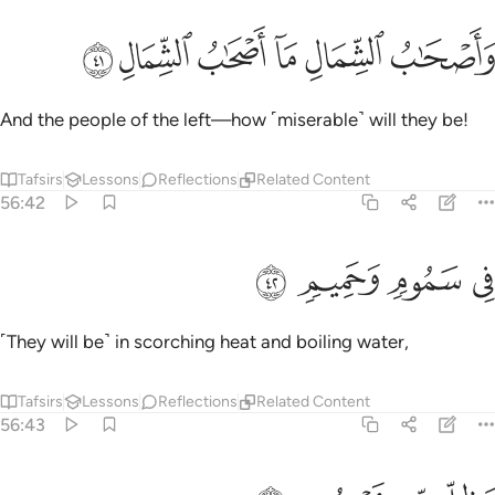
ﲦ
ﲧ
ﲨ
اصحاب الشمال ما اصحاب الشمال ٤١
ﲩ
ﲪ
ﲫ
َأَصْحَـٰبُ ٱلشِّمَالِ مَآ أَصْحَـٰبُ ٱلشِّمَالِ ٤١
And the people of the left—how ˹miserable˺ will they be!
Tafsirs
Lessons
Reflections
Related Content
56:42
ﲬ
ﲭ
ي سموم وحميم ٤٢
ﲮ
ﲯ
ِى سَمُومٍۢ وَحَمِيمٍۢ ٤٢
˹They will be˺ in scorching heat and boiling water,
Tafsirs
Lessons
Reflections
Related Content
56:43
ظل من يحموم ٤٣