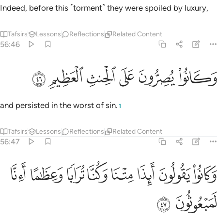
Indeed, before this ˹torment˺ they were spoiled by luxury,
Tafsirs
Lessons
Reflections
Related Content
56:46
ﲿ
ﳀ
ﳁ
كانوا يصرون على الحنث العظيم ٤٦
ﳂ
ﳃ
ﳄ
َكَانُوا۟ يُصِرُّونَ عَلَى ٱلْحِنثِ ٱلْعَظِيمِ ٤٦
and persisted in the worst of sin.
1
Tafsirs
Lessons
Reflections
Related Content
56:47
ﳅ
ﳆ
ﳇ
ﳈ
ﳉ
ﳊ
كانوا يقولون ايذا متنا وكنا ترابا وعظاما اانا لمبعوثون ٤٧
ﳋ
ﳌ
َكَانُوا۟ يَقُولُونَ أَئِذَا مِتْنَا وَكُنَّا تُرَابًۭا وَعِظَـٰمًا أَءِنَّا لَمَبْعُوثُونَ ٤٧
ﳍ
ﳎ