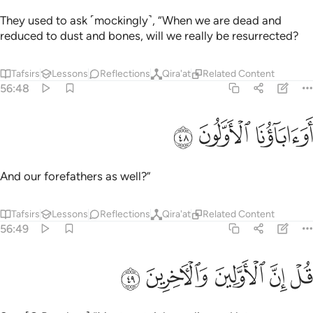
They used to ask ˹mockingly˺, “When we are dead and
reduced to dust and bones, will we really be resurrected?
Tafsirs
Lessons
Reflections
Qira'at
Related Content
56:48
ﳏ
واباونا الاولون ٤٨
ﳐ
ﳑ
َوَءَابَآؤُنَا ٱلْأَوَّلُونَ ٤٨
And our forefathers as well?”
Tafsirs
Lessons
Reflections
Qira'at
Related Content
56:49
ﳒ
ﳓ
ﳔ
ل ان الاولين والاخرين ٤٩
ﳕ
ﳖ
ُلْ إِنَّ ٱلْأَوَّلِينَ وَٱلْـَٔاخِرِينَ ٤٩