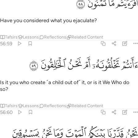
ﱤ
ﱥ
ﱦ
ﱧ
َفَرَءَيْتُم مَّا تُمْنُونَ ٥٨
Have you considered what you ejaculate?
Tafsirs
Lessons
Reflections
Related Content
56:59
ﱨ
ﱩ
ﱪ
انتم تخلقونه ام نحن الخالقون ٥٩
ﱫ
ﱬ
ﱭ
َأَنتُمْ تَخْلُقُونَهُۥٓ أَمْ نَحْنُ ٱلْخَـٰلِقُونَ ٥٩
Is it you who create ˹a child out of˺ it, or is it We Who do
so?
Tafsirs
Lessons
Reflections
Related Content
56:60
ﱮ
ﱯ
ﱰ
ﱱ
ﱲ
حن قدرنا بينكم الموت وما نحن بمسبوقين ٦٠
ﱳ
ﱴ
َحْنُ قَدَّرْنَا بَيْنَكُمُ ٱلْمَوْتَ وَمَا نَحْنُ بِمَسْبُوقِينَ ٦٠