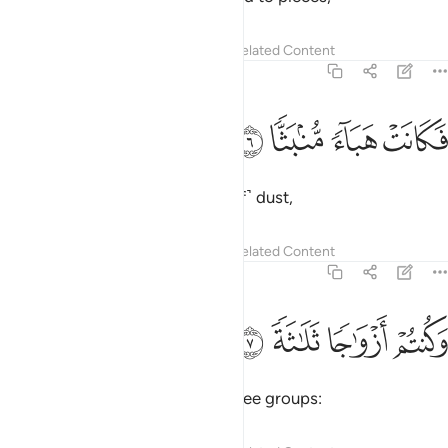
Tafsirs
Lessons
Reflections
Related Content
56:6
ﲇ
كانت هباء منبثا ٦
ﲈ
ﲉ
ﲊ
َكَانَتْ هَبَآءًۭ مُّنۢبَثًّۭا ٦
becoming scattered ˹particles of˺ dust,
Tafsirs
Lessons
Reflections
Related Content
56:7
ﲋ
كنتم ازواجا ثلاثة ٧
ﲌ
ﲍ
ﲎ
َكُنتُمْ أَزْوَٰجًۭا ثَلَـٰثَةًۭ ٧
you will ˹all˺ be ˹divided into˺ three groups: