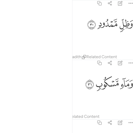
56:30
ﲀ
ظل ممدود ٣٠
ﲁ
ﲂ
َظِلٍّۢ مَّمْدُودٍۢ ٣٠
extended shade,
Tafsirs
Lessons
Reflections
Hadith
Related Content
56:31
ﲃ
ماء مسكوب ٣١
ﲄ
ﲅ
َمَآءٍۢ مَّسْكُوبٍۢ ٣١
flowing water,
Tafsirs
Lessons
Reflections
Related Content
56:32