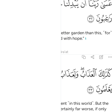
ﲚ
ﲛ
ﲜ
ﲝ
ﲞ
ﲟ
ﲠ
ﲡ
ﲢ
َسَىٰ رَبُّنَآ أَن يُبْدِلَنَا خَيْرًۭا مِّنْهَآ إِنَّآ إِلَىٰ رَبِّنَا رَٰغِبُونَ ٣٢
ﲣ
ﲤ
We trust our Lord will give us a better garden than this, ˹for˺
we are indeed turning to our Lord with hope.”
1
Tafsirs
Lessons
Reflections
Qira'at
68:33
ﲥ
ﲦﲧ
ﲨ
ﲩ
ذالك العذاب ولعذاب الاخرة اكبر لو كانوا يعلمون ٣٣
ﲪﲫ
ﲬ
ﲭ
َذَٰلِكَ ٱلْعَذَابُ ۖ وَلَعَذَابُ ٱلْـَٔاخِرَةِ أَكْبَرُ ۚ لَوْ كَانُوا۟ يَعْلَمُونَ ٣٣
ﲮ
ﲯ
That is the ˹way of Our˺ punishment ˹in this world˺. But the
punishment of the Hereafter is certainly far worse, if only