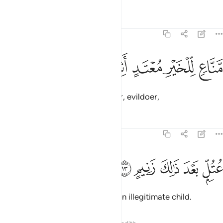
Tafsirs
Lessons
Reflections
68:12
ﲵ
ﲶ
ناع للخير معتد اثيم ١٢
ﲷ
ﲸ
ﲹ
َّنَّاعٍۢ لِّلْخَيْرِ مُعْتَدٍ أَثِيمٍ ١٢
withholder of good, transgressor, evildoer,
Tafsirs
Lessons
Reflections
68:13
ﲺ
ﲻ
تل بعد ذالك زنيم ١٣
ﲼ
ﲽ
ﲾ
ُتُلٍّۭ بَعْدَ ذَٰلِكَ زَنِيمٍ ١٣
brute, and—on top of all that—an illegitimate child.