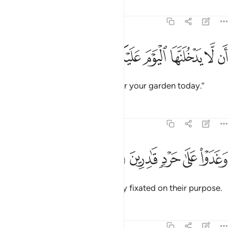
Tafsirs
Lessons
Reflections
68:24
ﱩ
ﱪ
ﱫ
ﱬ
ن لا يدخلنها اليوم عليكم مسكين ٢٤
ﱭ
ﱮ
ﱯ
َن لَّا يَدْخُلَنَّهَا ٱلْيَوْمَ عَلَيْكُم مِّسْكِينٌۭ ٢٤
“Do not let any poor person enter your garden today.”
Tafsirs
Lessons
Reflections
68:25
ﱰ
ﱱ
ﱲ
غدوا على حرد قادرين ٢٥
ﱳ
ﱴ
َغَدَوْا۟ عَلَىٰ حَرْدٍۢ قَـٰدِرِينَ ٢٥
And they proceeded early, totally fixated on their purpose.
Tafsirs
Lessons
Reflections
68:26