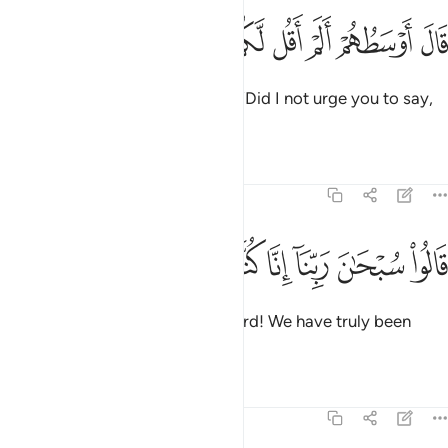
ﱿ
ﲀ
ﲁ
ﲂ
ﲃ
ال اوسطهم الم اقل لكم لولا تسبحون ٢٨
ﲄ
ﲅ
ﲆ
َالَ أَوْسَطُهُمْ أَلَمْ أَقُل لَّكُمْ لَوْلَا تُسَبِّحُونَ ٢٨
The most sensible of them said, “Did I not urge you to say,
‘Allah willing.’?”
Tafsirs
Lessons
Reflections
68:29
ﲇ
ﲈ
ﲉ
ﲊ
الوا سبحان ربنا انا كنا ظالمين ٢٩
ﲋ
ﲌ
ﲍ
َالُوا۟ سُبْحَـٰنَ رَبِّنَآ إِنَّا كُنَّا ظَـٰلِمِينَ ٢٩
They replied, “Glory be to our Lord! We have truly been
wrongdoers.”
Tafsirs
Lessons
Reflections
68:30