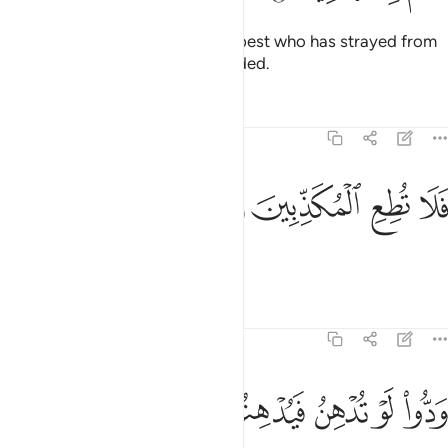
Surely your Lord ˹alone˺ knows best who has strayed from
His Way and who is ˹rightly˺ guided.
Tafsirs
Lessons
Reflections
68:8
ﲢ
ﲣ
لا تطع المكذبين ٨
ﲤ
ﲥ
َلَا تُطِعِ ٱلْمُكَذِّبِينَ ٨
So do not give in to the deniers.
Tafsirs
Lessons
Reflections
68:9
ﲦ
ﲧ
ﲨ
دوا لو تدهن فيدهنون ٩
ﲩ
ﲪ
َدُّوا۟ لَوْ تُدْهِنُ فَيُدْهِنُونَ ٩