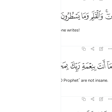
ﱹﱺ
ﱻ
ﱼ
 والقلم وما يسطرون ١
ﱽ
ﱾ
ٓ ۚ وَٱلْقَلَمِ وَمَا يَسْطُرُونَ ١
Nũn. By the pen and what everyone writes!
Tafsirs
Lessons
Reflections
68:2
ﱿ
ﲀ
ﲁ
ا انت بنعمة ربك بمجنون ٢
ﲂ
ﲃ
ﲄ
َآ أَنتَ بِنِعْمَةِ رَبِّكَ بِمَجْنُونٍۢ ٢
By the grace of your Lord, you ˹O Prophet˺ are not insane.
Tafsirs
Lessons
Reflections
68:3
ان لك لاجرا غير ممنون ٣