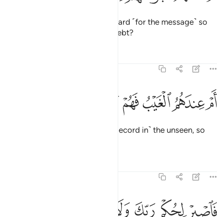
Or are you asking them for a reward ˹for the message˺ so
that they are overburdened by debt?
Tafsirs
Lessons
Reflections
68:47
ﱩ
ﱪ
ﱫ
م عندهم الغيب فهم يكتبون ٤٧
ﱬ
ﱭ
ﱮ
َمْ عِندَهُمُ ٱلْغَيْبُ فَهُمْ يَكْتُبُونَ ٤٧
Or do they have access to ˹the Record in˺ the unseen, so
they copy it ˹for all to see˺?
Tafsirs
Lessons
Reflections
68:48
ﱯ
ﱰ
ﱱ
ﱲ
ﱳ
ﱴ
اصبر لحكم ربك ولا تكن كصاحب الحوت اذ نادى وهو مكظوم ٤٨
ﱵ
َٱصْبِرْ لِحُكْمِ رَبِّكَ وَلَا تَكُن كَصَاحِبِ ٱلْحُوتِ إِذْ نَادَىٰ وَهُوَ مَكْظُومٌۭ ٤٨