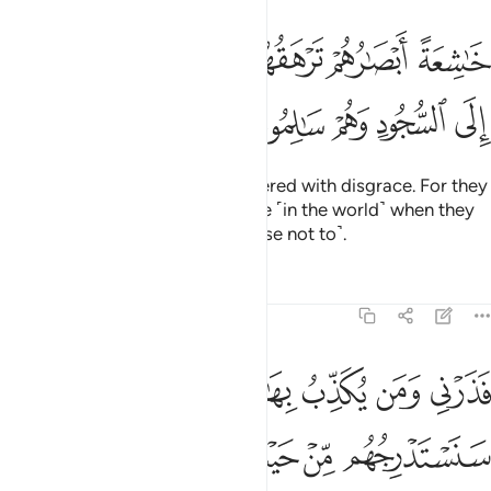
ﱁ
ﱂ
ﱃ
ﱄﱅ
ﱆ
ﱇ
ﱈ
اشعة ابصارهم ترهقهم ذلة وقد كانوا يدعون الى السجود وهم سالمون ٤٣
َـٰشِعَةً أَبْصَـٰرُهُمْ تَرْهَقُهُمْ ذِلَّةٌۭ ۖ وَقَدْ كَانُوا۟ يُدْعَوْنَ إِلَى ٱلسُّجُودِ وَهُمْ 
ﱉ
ﱊ
ﱋ
ﱌ
ﱍ
with eyes downcast, totally covered with disgrace. For they
were ˹always˺ called to prostrate ˹in the world˺ when they
were fully capable ˹but they chose not to˺.
Tafsirs
Lessons
Reflections
68:44
ﱎ
ﱏ
ﱐ
ﱑ
ﱒﱓ
ذرني ومن يكذب بهاذا الحديث سنستدرجهم من حيث لا يعلمون ٤٤
َذَرْنِى وَمَن يُكَذِّبُ بِهَـٰذَا ٱلْحَدِيثِ ۖ سَنَسْتَدْرِجُهُم مِّنْ حَيْثُ لَا يَعْلَمُونَ ٤٤
ﱔ
ﱕ
ﱖ
ﱗ
ﱘ
ﱙ