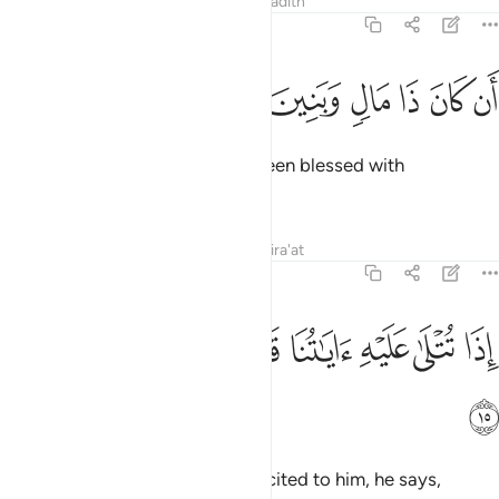
Tafsirs
Lessons
Reflections
Hadith
68:14
ﲿ
ﳀ
ﳁ
ن كان ذا مال وبنين ١٤
ﳂ
ﳃ
ﳄ
َن كَانَ ذَا مَالٍۢ وَبَنِينَ ١٤
Now, ˹simply˺ because he has been blessed with
˹abundant˺ wealth and children,
Tafsirs
Lessons
Reflections
Qira'at
68:15
ﳅ
ﳆ
ﳇ
ﳈ
ﳉ
ذا تتلى عليه اياتنا قال اساطير الاولين ١٥
ﳊ
ﳋ
ِذَا تُتْلَىٰ عَلَيْهِ ءَايَـٰتُنَا قَالَ أَسَـٰطِيرُ ٱلْأَوَّلِينَ ١٥
ﳌ
whenever Our revelations are recited to him, he says,