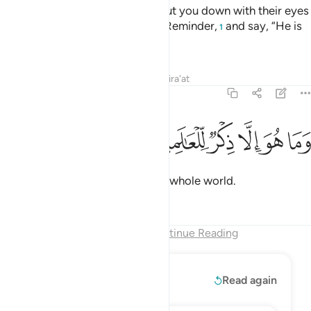
The disbelievers would almost cut you down with their eyes
when they hear ˹you recite˺ the Reminder,
and say, “He is
1
certainly a madman.”
Tafsirs
Lessons
Reflections
Qira'at
68:52
ﲙ
ﲚ
ﲛ
ﲜ
ما هو الا ذكر للعالمين ٥٢
ﲝ
ﲞ
َمَا هُوَ إِلَّا ذِكْرٌۭ لِّلْعَـٰلَمِينَ ٥٢
But it is simply a reminder to the whole world.
Tafsirs
Lessons
Reflections
End of Chapter
Continue Reading
Read More
Read again