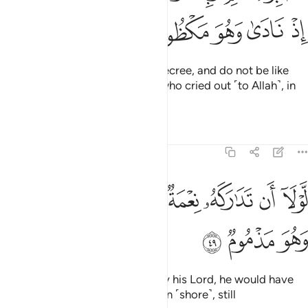
ﱶ
ﱷ
ﱸ
ﱹ
ﱺ
So be patient with your Lord’s decree, and do not be like
˹Jonah,˺ the Man of the Whale, who cried out ˹to Allah˺, in
total distress.
1
Tafsirs
Lessons
Reflections
68:49
ﱻ
ﱼ
ﱽ
ﱾ
ﱿ
ﲀ
ولا ان تداركه نعمة من ربه لنبذ بالعراء وهو مذموم ٤٩
ﲁ
ﲂ
َّوْلَآ أَن تَدَٰرَكَهُۥ نِعْمَةٌۭ مِّن رَّبِّهِۦ لَنُبِذَ بِٱلْعَرَآءِ وَهُوَ مَذْمُومٌۭ ٤٩
ﲃ
ﲄ
ﲅ
Had he not been shown grace by his Lord, he would have
certainly been cast onto the open ˹shore˺, still