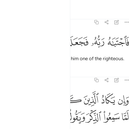
blameworthy.
Tafsirs
Lessons
Reflections
68:50
ﲆ
ﲇ
اجتباه ربه فجعله من الصالحين ٥٠
ﲈ
ﲉ
ﲊ
ﲋ
َٱجْتَبَـٰهُ رَبُّهُۥ فَجَعَلَهُۥ مِنَ ٱلصَّـٰلِحِينَ ٥٠
Then his Lord chose him, making him one of the righteous.
Tafsirs
Lessons
Reflections
68:51
ﲌ
ﲍ
ﲎ
ﲏ
ﲐ
ﲑ
ان يكاد الذين كفروا ليزلقونك بابصارهم لما سمعوا الذكر ويقولون انه لم
َإِن يَكَادُ ٱلَّذِينَ كَفَرُوا۟ لَيُزْلِقُونَكَ بِأَبْصَـٰرِهِمْ لَمَّا سَمِعُوا۟ ٱلذِّكْرَ وَيَقُولُو
ﲒ
ﲓ
ﲔ
ﲕ
ﲖ
ﲗ
ﲘ