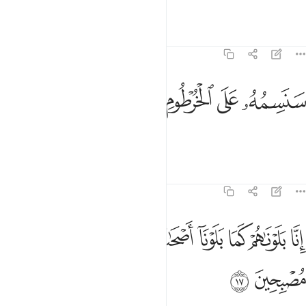
“Ancient fables!”
Tafsirs
Lessons
Reflections
68:16
ﳍ
ﳎ
نسمه على الخرطوم ١٦
ﳏ
ﳐ
َنَسِمُهُۥ عَلَى ٱلْخُرْطُومِ ١٦
We will soon mark his snout.
1
Tafsirs
Lessons
Reflections
68:17
ﱁ
ﱂ
ﱃ
ﱄ
ﱅ
ﱆ
ﱇ
ﱈ
نا بلوناهم كما بلونا اصحاب الجنة اذ اقسموا ليصرمنها مصبحين ١٧
ﱉ
ِنَّا بَلَوْنَـٰهُمْ كَمَا بَلَوْنَآ أَصْحَـٰبَ ٱلْجَنَّةِ إِذْ أَقْسَمُوا۟ لَيَصْرِمُنَّهَا مُصْبِحِينَ ١٧
ﱊ
ﱋ