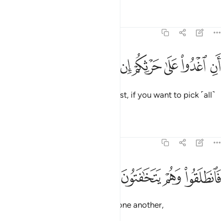
Tafsirs
Lessons
Reflections
68:22
ﱝ
ﱞ
ﱟ
ﱠ
ﱡ
ن اغدوا على حرثكم ان كنتم صارمين ٢٢
ﱢ
ﱣ
ﱤ
َنِ ٱغْدُوا۟ عَلَىٰ حَرْثِكُمْ إِن كُنتُمْ صَـٰرِمِينَ ٢٢
˹saying,˺ “Go early to your harvest, if you want to pick ˹all˺
the fruit.”
Tafsirs
Lessons
Reflections
68:23
ﱥ
ﱦ
انطلقوا وهم يتخافتون ٢٣
ﱧ
ﱨ
َٱنطَلَقُوا۟ وَهُمْ يَتَخَـٰفَتُونَ ٢٣
So they went off, whispering to one another,