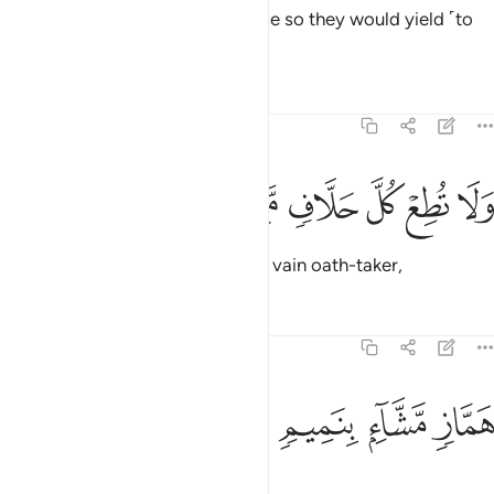
They wish you would compromise so they would yield ˹to
you˺.
Tafsirs
Lessons
Reflections
68:10
ﲫ
ﲬ
ﲭ
لا تطع كل حلاف مهين ١٠
ﲮ
ﲯ
ﲰ
َلَا تُطِعْ كُلَّ حَلَّافٍۢ مَّهِينٍ ١٠
And do not obey the despicable, vain oath-taker,
Tafsirs
Lessons
Reflections
68:11
ﲱ
ماز مشاء بنميم ١١
ﲲ
ﲳ
ﲴ
َمَّازٍۢ مَّشَّآءٍۭ بِنَمِيمٍۢ ١١
slanderer, gossip-monger,