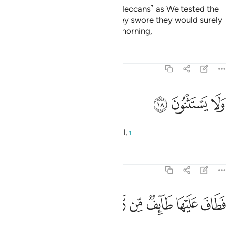
Indeed, We have tested those ˹Meccans˺ as We tested the
owners of the garden—when they swore they would surely
harvest ˹all˺ its fruit in the early morning,
Tafsirs
Lessons
Reflections
68:18
ﱌ
لا يستثنون ١٨
ﱍ
ﱎ
َلَا يَسْتَثْنُونَ ١٨
leaving no thought for Allah’s Will.
1
Tafsirs
Lessons
Reflections
68:19
ﱏ
ﱐ
ﱑ
ﱒ
ﱓ
طاف عليها طايف من ربك وهم نايمون ١٩
ﱔ
ﱕ
ﱖ
َطَافَ عَلَيْهَا طَآئِفٌۭ مِّن رَّبِّكَ وَهُمْ نَآئِمُونَ ١٩