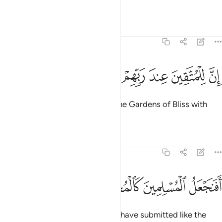
they knew.
1
Tafsirs
Lessons
Reflections
68:34
ﲰ
ﲱ
ﲲ
ﲳ
ن للمتقين عند ربهم جنات النعيم ٣٤
ﲴ
ﲵ
ﲶ
ِنَّ لِلْمُتَّقِينَ عِندَ رَبِّهِمْ جَنَّـٰتِ ٱلنَّعِيمِ ٣٤
Indeed, the righteous will have the Gardens of Bliss with
their Lord.
Tafsirs
Lessons
Reflections
68:35
ﲷ
ﲸ
فنجعل المسلمين كالمجرمين ٣٥
ﲹ
ﲺ
َفَنَجْعَلُ ٱلْمُسْلِمِينَ كَٱلْمُجْرِمِينَ ٣٥
Should We then treat those who have submitted like the