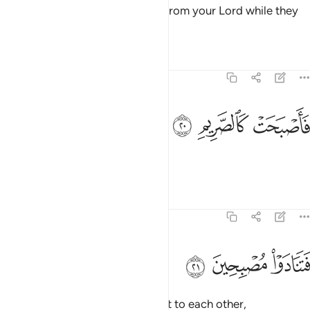
Then it was struck by a torment from your Lord while they
slept,
Tafsirs
Lessons
Reflections
68:20
ﱗ
اصبحت كالصريم ٢٠
ﱘ
ﱙ
َأَصْبَحَتْ كَٱلصَّرِيمِ ٢٠
so it was reduced to ashes.
Tafsirs
Lessons
Reflections
68:21
ﱚ
تنادوا مصبحين ٢١
ﱛ
ﱜ
َتَنَادَوْا۟ مُصْبِحِينَ ٢١
Then by daybreak they called out to each other,