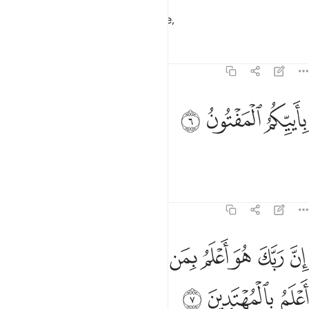
Soon you and the pagans will see,
Tafsirs
Lessons
Reflections
68:6
ﲓ
اييكم المفتون ٦
ﲔ
ﲕ
ِأَييِّكُمُ ٱلْمَفْتُونُ ٦
which of you is mad.
Tafsirs
Lessons
Reflections
68:7
ﲖ
ﲗ
ﲘ
ﲙ
ﲚ
ﲛ
ﲜ
ن ربك هو اعلم بمن ضل عن سبيله وهو اعلم بالمهتدين ٧
ﲝ
ﲞ
ِنَّ رَبَّكَ هُوَ أَعْلَمُ بِمَن ضَلَّ عَن سَبِيلِهِۦ وَهُوَ أَعْلَمُ بِٱلْمُهْتَدِينَ ٧
ﲟ
ﲠ
ﲡ