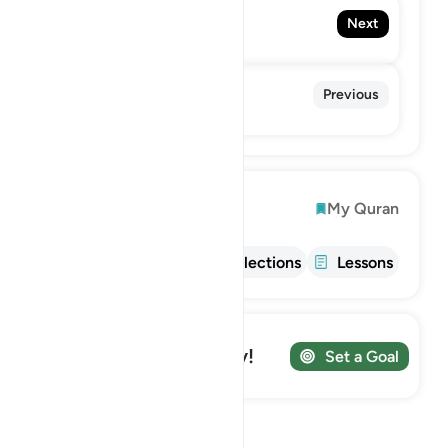
69. Al-Haqqah
Next
The Reality
67. Al-Mulk
Previous
The Sovereignty
Explore
My Quran
Info
Tafsir
Reflections
Lessons
Track your Journey!
Set a Goal