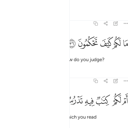
wicked?
Tafsirs
Lessons
Reflections
68:36
ﲻ
ﲼ
ﲽ
ا لكم كيف تحكمون ٣٦
ﲾ
ﲿ
َا لَكُمْ كَيْفَ تَحْكُمُونَ ٣٦
What is the matter with you? How do you judge?
Tafsirs
Lessons
Reflections
68:37
ﳀ
ﳁ
ﳂ
ﳃ
م لكم كتاب فيه تدرسون ٣٧
ﳄ
ﳅ
َمْ لَكُمْ كِتَـٰبٌۭ فِيهِ تَدْرُسُونَ ٣٧
Or do you have a scripture, in which you read