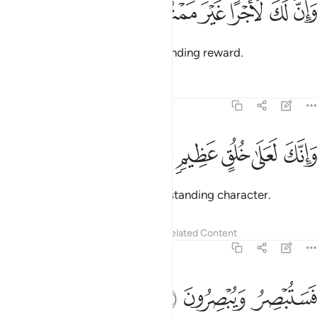
ﲅ
ﲆ
ﲇ
ﲈ
ﲉ
ﲊ
َإِنَّ لَكَ لَأَجْرًا غَيْرَ مَمْنُونٍۢ ٣
You will certainly have a never-ending reward.
Tafsirs
Lessons
Reflections
68:4
ﲋ
ﲌ
ﲍ
انك لعلى خلق عظيم ٤
ﲎ
ﲏ
َإِنَّكَ لَعَلَىٰ خُلُقٍ عَظِيمٍۢ ٤
And you are truly ˹a man˺ of outstanding character.
Tafsirs
Lessons
Reflections
Related Content
68:5
ﲐ
ستبصر ويبصرون ٥
ﲑ
ﲒ
َسَتُبْصِرُ وَيُبْصِرُونَ ٥