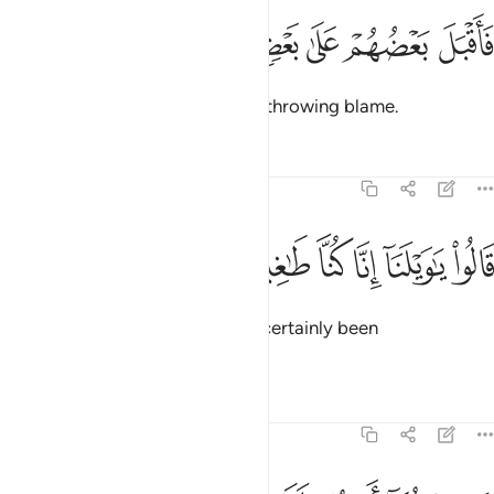
ﲎ
ﲏ
ﲐ
اقبل بعضهم على بعض يتلاومون ٣٠
ﲑ
ﲒ
ﲓ
َأَقْبَلَ بَعْضُهُمْ عَلَىٰ بَعْضٍۢ يَتَلَـٰوَمُونَ ٣٠
Then they turned on each other, throwing blame.
Tafsirs
Lessons
Reflections
68:31
ﲔ
ﲕ
ﲖ
ﲗ
الوا يا ويلنا انا كنا طاغين ٣١
ﲘ
ﲙ
َالُوا۟ يَـٰوَيْلَنَآ إِنَّا كُنَّا طَـٰغِينَ ٣١
They said, “Woe to us! We have certainly been
transgressors.
Tafsirs
Lessons
Reflections
68:32
سى ربنا ان يبدلنا خيرا منها انا الى ربنا راغبون ٣٢