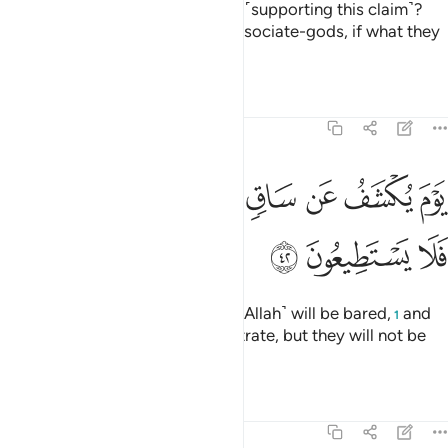
Or do they have associate-gods ˹supporting this claim˺?
Then let them bring forth their associate-gods, if what they
say is true.
Tafsirs
Lessons
Reflections
68:42
ﳧ
ﳨ
ﳩ
ﳪ
ﳫ
ﳬ
وم يكشف عن ساق ويدعون الى السجود فلا يستطيعون ٤٢
ﳭ
َوْمَ يُكْشَفُ عَن سَاقٍۢ وَيُدْعَوْنَ إِلَى ٱلسُّجُودِ فَلَا يَسْتَطِيعُونَ ٤٢
ﳮ
ﳯ
ﳰ
˹Beware of˺ the Day the Shin ˹of Allah˺ will be bared,
and
1
the wicked will be asked to prostrate, but they will not be
able to do so,
Tafsirs
Lessons
Reflections
68:43