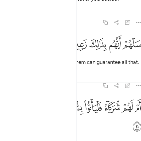
Tafsirs
Lessons
Reflections
68:40
ﳙ
ﳚ
لهم ايهم بذالك زعيم ٤٠
ﳛ
ﳜ
ﳝ
َلْهُمْ أَيُّهُم بِذَٰلِكَ زَعِيمٌ ٤٠
Ask them ˹O Prophet˺ which of them can guarantee all that.
Tafsirs
Lessons
Reflections
68:41
ﳞ
ﳟ
ﳠ
ﳡ
ﳢ
ﳣ
م لهم شركاء فلياتوا بشركايهم ان كانوا صادقين ٤١
ﳤ
ﳥ
َمْ لَهُمْ شُرَكَآءُ فَلْيَأْتُوا۟ بِشُرَكَآئِهِمْ إِن كَانُوا۟ صَـٰدِقِينَ ٤١
ﳦ