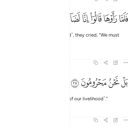
ﱵ
ﱶ
ﱷ
ﱸ
لما راوها قالوا انا لضالون ٢٦
ﱹ
ﱺ
َلَمَّا رَأَوْهَا قَالُوٓا۟ إِنَّا لَضَآلُّونَ ٢٦
But when they saw it ˹devastated˺, they cried, “We must
have lost ˹our˺ way!
Tafsirs
Lessons
Reflections
68:27
ﱻ
ﱼ
ل نحن محرومون ٢٧
ﱽ
ﱾ
َلْ نَحْنُ مَحْرُومُونَ ٢٧
In fact, we have been deprived ˹of our livelihood˺.”
Tafsirs
Lessons
Reflections
68:28