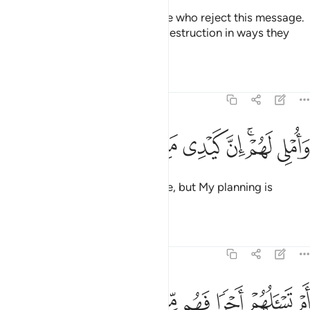
So leave to Me ˹O Prophet˺ those who reject this message.
We will gradually draw them to destruction in ways they
cannot comprehend.
Tafsirs
Lessons
Reflections
68:45
ﱚ
ﱛﱜ
ﱝ
املي لهم ان كيدي متين ٤٥
ﱞ
ﱟ
ﱠ
َأُمْلِى لَهُمْ ۚ إِنَّ كَيْدِى مَتِينٌ ٤٥
I ˹only˺ delay their end for a while, but My planning is
flawless.
Tafsirs
Lessons
Reflections
68:46
ﱡ
ﱢ
ﱣ
ﱤ
ﱥ
م تسالهم اجرا فهم من مغرم مثقلون ٤٦
ﱦ
ﱧ
ﱨ
َمْ تَسْـَٔلُهُمْ أَجْرًۭا فَهُم مِّن مَّغْرَمٍۢ مُّثْقَلُونَ ٤٦