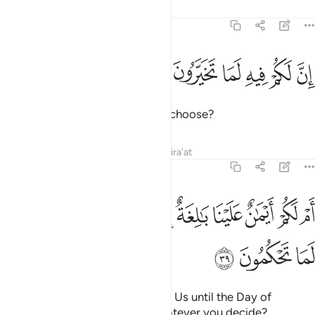
Tafsirs
Lessons
Reflections
68:38
ﳆ
ﳇ
ﳈ
ﳉ
ن لكم فيه لما تخيرون ٣٨
ﳊ
ﳋ
ِنَّ لَكُمْ فِيهِ لَمَا تَخَيَّرُونَ ٣٨
that you will have whatever you choose?
Tafsirs
Lessons
Reflections
Qira'at
68:39
ﳌ
ﳍ
ﳎ
ﳏ
ﳐ
ﳑ
ﳒ
ﳓ
ﳔ
م لكم ايمان علينا بالغة الى يوم القيامة ان لكم لما تحكمون ٣٩
ﳕ
َمْ لَكُمْ أَيْمَـٰنٌ عَلَيْنَا بَـٰلِغَةٌ إِلَىٰ يَوْمِ ٱلْقِيَـٰمَةِ ۙ إِنَّ لَكُمْ لَمَا تَحْكُمُونَ ٣٩
ﳖ
ﳗ
ﳘ
Or do you have oaths binding on Us until the Day of
Judgment that you will have whatever you decide?