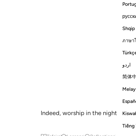
Portu
русск
Shqip
ภาษา
Türkç
اردو
简体
Melay
Españ
Indeed, worship in the night is mor
Kiswah
Tiếng 