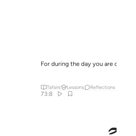
For during the day you are over-oc
Tafsirs
Lessons
Reflections
73:8