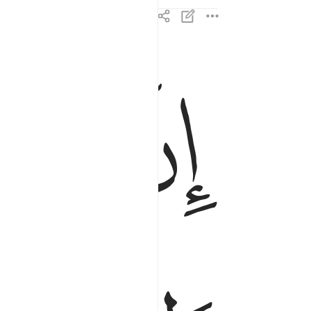
ﱥ
ﱦ
ان لك في النهار سبحا طويلا ٧
إِنَّ لَكَ فِى ٱلنَّهَارِ سَبْحًۭا طَوِيلًۭا ٧