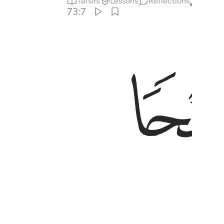
Tafsirs
Lessons
Reflections
Qira'at
73:7