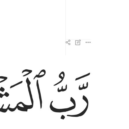
ly.
ﱳ
ﱴ
رب المشرق والمغرب لا الاه الا هو فاتخذه وكيلا ٩
رَّبُّ ٱلْمَشْرِقِ وَٱلْمَغْرِبِ لَآ إِلَـٰهَ إِلَّا هُوَ فَٱتَّخِذْهُ وَكِ