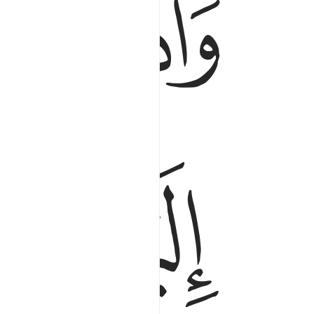
ﱬ
ﱭ
ﱰ
ﱱ