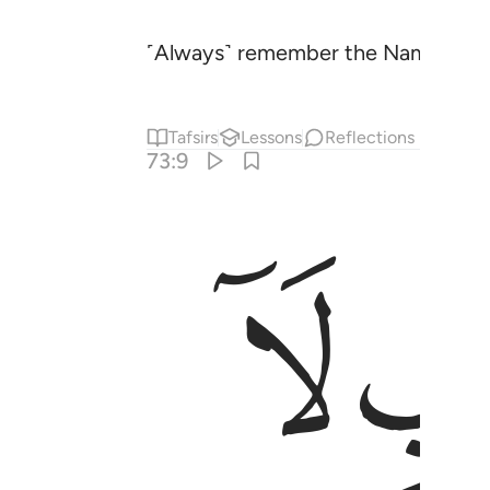
˹Always˺ remember the Name of yo
Tafsirs
Lessons
Reflections
73:9
ﱶ