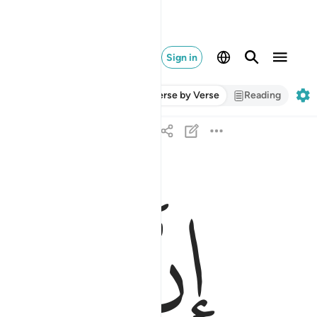
Sign in
Verse by Verse
Reading
ﱜ
ﱝ
ان ناشية الليل هي اشد وطيا واقوم قيلا ٦
إِنَّ نَاشِئَةَ ٱلَّيْلِ هِىَ أَشَدُّ وَطْـًۭٔا وَأَقْوَمُ قِيلًا ٦