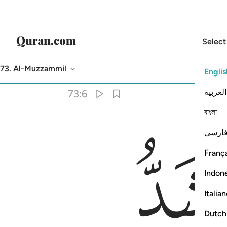
Select
73. Al-Muzzammil
Englis
Translation
: Dr. Mustafa Khattab
العربية
73:6
বাংলা
ارسی
França
Indon
Italia
Dutch