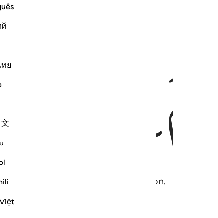
guês
ий
ﱣ
ﱤ
ไทย
e
中文
u
ol
e impactful and suitable for recitation.
ili
Việt