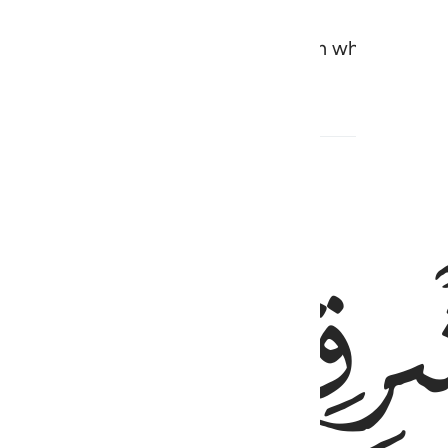
ur Lord, and devote yourself to Him wholehearted
ﱵ
يلًۭا ٩