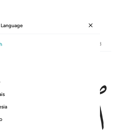
 Language
Sign in
Page
574
Juz
29
/
Hizb
58
h
ﱞ
ﱟ
ﱠ
ف
is
esia
no