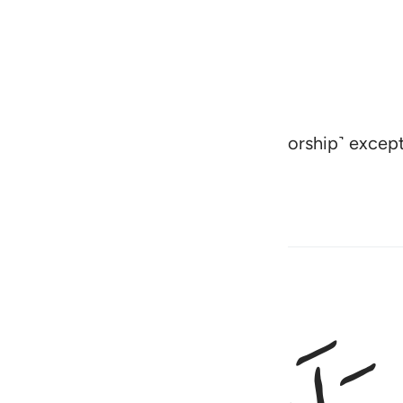
e west. There is no god ˹worthy of worship˺ except
ا ١٠