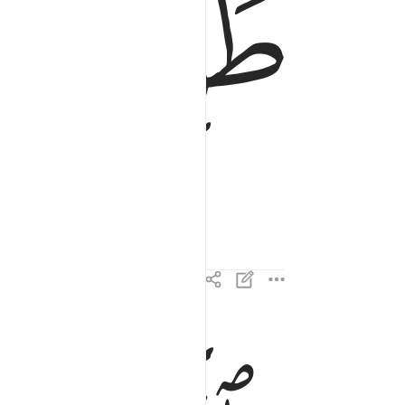
ﱪ
ﱫ
واذكر اسم ربك وتبتل اليه تبتيلا ٨
وَٱذْكُرِ ٱسْمَ رَبِّكَ وَتَبَتَّلْ إِلَيْهِ تَبْتِيلًۭا ٨