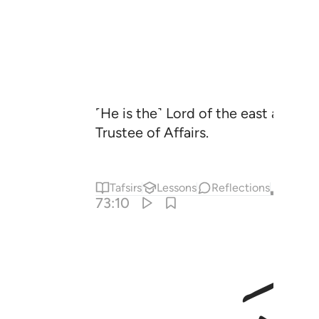
˹He is the˺ Lord of the east and th
Trustee of Affairs.
Tafsirs
Lessons
Reflections
Qira'at
73:10