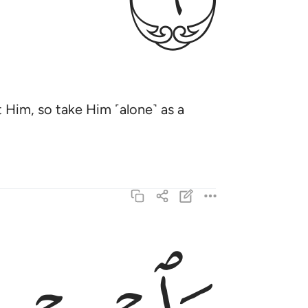
 Him, so take Him ˹alone˺ as a
واصبر على ما يقولون واهجرهم هجرا جميلا ١٠
وَٱصْبِرْ عَلَىٰ مَا يَقُولُونَ وَٱهْجُرْهُمْ هَجْرًۭا جَمِيلًۭ