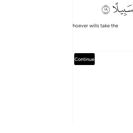
ﳍ
ﳎ
Surely this is a reminder. So let whoever wills take the
˹Right˺ Way to their Lord.
Tafsirs
Lessons
Reflections
Read full surah
Continue