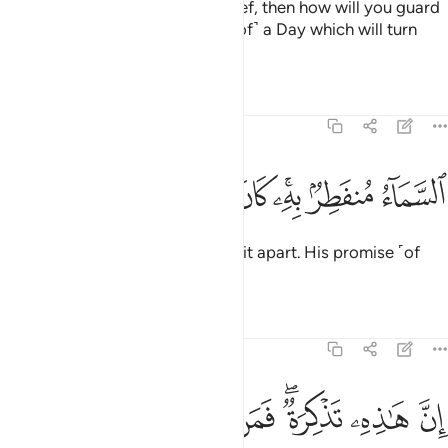
If you ˹pagans˺ persist in disbelief, then how will you guard
yourselves against ˹the horrors of˺ a Day which will turn
children’s hair grey?
Tafsirs
Lessons
Reflections
73:18
ﲼ
ﲽ
ﲾﲿ
ﳀ
لسماء منفطر به كان وعده مفعولا ١٨
ﳁ
ﳂ
ﳃ
لسَّمَآءُ مُنفَطِرٌۢ بِهِۦ ۚ كَانَ وَعْدُهُۥ مَفْعُولًا ١٨
It will ˹even˺ cause the sky to split apart. His promise ˹of
judgment˺ must be fulfilled.
Tafsirs
Lessons
Reflections
73:19
ﳄ
ﳅ
ﳆﳇ
ﳈ
ن هاذه تذكرة فمن شاء اتخذ الى ربه سبيلا ١٩
ﳉ
ﳊ
ﳋ
ﳌ
ِنَّ هَـٰذِهِۦ تَذْكِرَةٌۭ ۖ فَمَن شَآءَ ٱتَّخَذَ إِلَىٰ رَبِّهِۦ سَبِيلًا ١٩