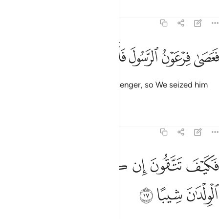
Tafsirs
Lessons
Reflections
73:16
ﲬ
ﲭ
ﲮ
عصى فرعون الرسول فاخذناه اخذا وبيلا ١٦
ﲯ
ﲰ
ﲱ
ﲲ
َعَصَىٰ فِرْعَوْنُ ٱلرَّسُولَ فَأَخَذْنَـٰهُ أَخْذًۭا وَبِيلًۭا ١٦
But Pharaoh disobeyed the messenger, so We seized him
with a stern grip.
Tafsirs
Lessons
Reflections
73:17
ﲳ
ﲴ
ﲵ
ﲶ
كيف تتقون ان كفرتم يوما يجعل الولدان شيبا ١٧
ﲷ
ﲸ
َكَيْفَ تَتَّقُونَ إِن كَفَرْتُمْ يَوْمًۭا يَجْعَلُ ٱلْوِلْدَٰنَ شِيبًا ١٧
ﲹ
ﲺ
ﲻ