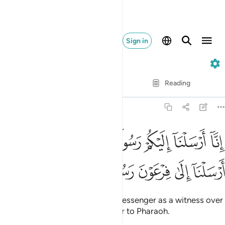
Sign in
73. Al-Muzzammil
Verse by Verse
Reading
Translation
: Dr. Mustafa Khattab
73:15
ﲠ
ﲡ
ﲢ
ﲣ
ﲤ
ﲥ
ﲦ
نا ارسلنا اليكم رسولا شاهدا عليكم كما ارسلنا الى فرعون رسولا ١٥
ِنَّآ أَرْسَلْنَآ إِلَيْكُمْ رَسُولًۭا شَـٰهِدًا عَلَيْكُمْ كَمَآ أَرْسَلْنَآ إِلَىٰ فِرْعَوْنَ رَسُولًۭ
ﲧ
ﲨ
ﲩ
ﲪ
ﲫ
Indeed, We have sent to you a messenger as a witness over
you, just as We sent a messenger to Pharaoh.