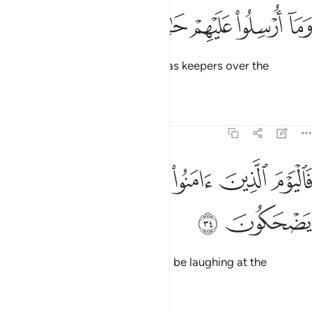
ﳤ
ﳥ
ما ارسلوا عليهم حافظين ٣٣
ﳦ
ﳧ
ﳨ
َمَآ أُرْسِلُوا۟ عَلَيْهِمْ حَـٰفِظِينَ ٣٣
even though they were not sent as keepers over the
believers.
Tafsirs
Lessons
Reflections
83:34
ﱁ
ﱂ
ﱃ
ﱄ
اليوم الذين امنوا من الكفار يضحكون ٣٤
ﱅ
َٱلْيَوْمَ ٱلَّذِينَ ءَامَنُوا۟ مِنَ ٱلْكُفَّارِ يَضْحَكُونَ ٣٤
ﱆ
ﱇ
But on that Day the believers will be laughing at the
disbelievers,