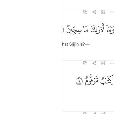
Tafsirs
Lessons
Reflections
83:8
ﱑ
ﱒ
ﱓ
ما ادراك ما سجين ٨
ﱔ
ﱕ
َمَآ أَدْرَىٰكَ مَا سِجِّينٌۭ ٨
and what will make you realize what Sijjîn is?—
Tafsirs
Lessons
Reflections
83:9
ﱖ
تاب مرقوم ٩
ﱗ
ﱘ
ِتَـٰبٌۭ مَّرْقُومٌۭ ٩
a fate ˹already˺ sealed.
1
Tafsirs
Lessons
Reflections