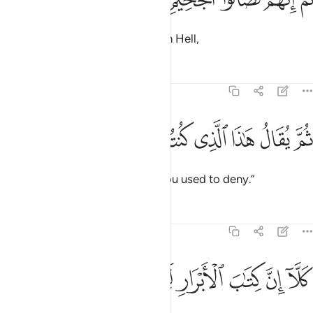
Moreover, they will surely burn in Hell,
Tafsirs
Lessons
Reflections
83:17
ﲉ
ﲊ
ﲋ
ﲌ
م يقال هاذا الذي كنتم به تكذبون ١٧
ﲍ
ﲎ
ﲏ
ﲐ
ُمَّ يُقَالُ هَـٰذَا ٱلَّذِى كُنتُم بِهِۦ تُكَذِّبُونَ ١٧
and then be told, “This is what you used to deny.”
Tafsirs
Lessons
Reflections
83:18
ﲑ
ﲒ
ﲓ
لا ان كتاب الابرار لفي عليين ١٨
ﲔ
ﲕ
ﲖ
ﲗ
َلَّآ إِنَّ كِتَـٰبَ ٱلْأَبْرَارِ لَفِى عِلِّيِّينَ ١٨