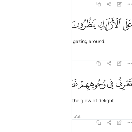
83:23
ﲨ
ﲩ
لى الارايك ينظرون ٢٣
ﲪ
ﲫ
َلَى ٱلْأَرَآئِكِ يَنظُرُونَ ٢٣
˹seated˺ on ˹canopied˺ couches, gazing around.
Tafsirs
Lessons
Reflections
83:24
ﲬ
ﲭ
ﲮ
عرف في وجوههم نضرة النعيم ٢٤
ﲯ
ﲰ
ﲱ
َعْرِفُ فِى وُجُوهِهِمْ نَضْرَةَ ٱلنَّعِيمِ ٢٤
You will recognize on their faces the glow of delight.
Tafsirs
Lessons
Reflections
Qira'at
83:25