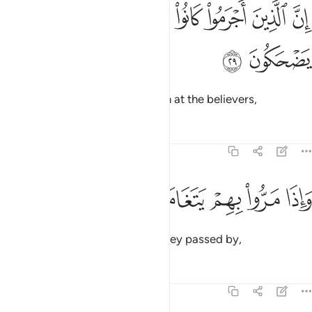
ﳈ
ﳉ
ﳊ
ﳋ
ﳌ
ﳍ
ن الذين اجرموا كانوا من الذين امنوا يضحكون ٢٩
ﳎ
ِنَّ ٱلَّذِينَ أَجْرَمُوا۟ كَانُوا۟ مِنَ ٱلَّذِينَ ءَامَنُوا۟ يَضْحَكُونَ ٢٩
ﳏ
ﳐ
Indeed, the wicked used to laugh at the believers,
Tafsirs
Lessons
Reflections
83:30
ﳑ
ﳒ
ﳓ
اذا مروا بهم يتغامزون ٣٠
ﳔ
ﳕ
َإِذَا مَرُّوا۟ بِهِمْ يَتَغَامَزُونَ ٣٠
wink to one another whenever they passed by,
Tafsirs
Lessons
Reflections
83:31