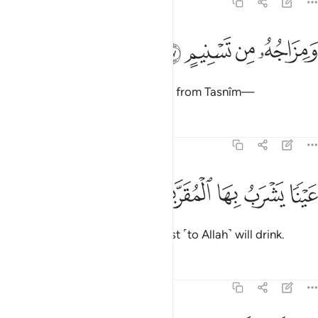
83:27
ﲿ
ﳀ
مزاجه من تسنيم ٢٧
ﳁ
ﳂ
َمِزَاجُهُۥ مِن تَسْنِيمٍ ٢٧
And this drink’s flavour will come from Tasnîm—
Tafsirs
Lessons
Reflections
83:28
ﳃ
ﳄ
ﳅ
ينا يشرب بها المقربون ٢٨
ﳆ
ﳇ
َيْنًۭا يَشْرَبُ بِهَا ٱلْمُقَرَّبُونَ ٢٨
a spring from which those nearest ˹to Allah˺ will drink.
Tafsirs
Lessons
Reflections
83:29