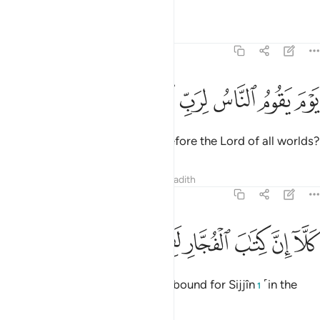
Tafsirs
Lessons
Reflections
83:6
ﱄ
ﱅ
ﱆ
وم يقوم الناس لرب العالمين ٦
ﱇ
ﱈ
ﱉ
َوْمَ يَقُومُ ٱلنَّاسُ لِرَبِّ ٱلْعَـٰلَمِينَ ٦
the Day ˹all˺ people will stand before the Lord of all worlds?
Tafsirs
Lessons
Reflections
Hadith
83:7
ﱊ
ﱋ
ﱌ
ﱍ
لا ان كتاب الفجار لفي سجين ٧
ﱎ
ﱏ
ﱐ
َلَّآ إِنَّ كِتَـٰبَ ٱلْفُجَّارِ لَفِى سِجِّينٍۢ ٧
But no! The wicked are certainly bound for Sijjîn
˹in the
1
depths of Hell˺—