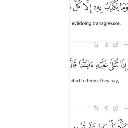
ﱢ
ﱣ
ﱤ
ﱥ
ما يكذب به الا كل معتد اثيم ١٢
ﱦ
ﱧ
ﱨ
ﱩ
َمَا يُكَذِّبُ بِهِۦٓ إِلَّا كُلُّ مُعْتَدٍ أَثِيمٍ ١٢
None would deny it except every evildoing transgressor.
Tafsirs
Lessons
Reflections
83:13
ﱪ
ﱫ
ﱬ
ﱭ
ﱮ
ذا تتلى عليه اياتنا قال اساطير الاولين ١٣
ﱯ
ﱰ
ﱱ
ِذَا تُتْلَىٰ عَلَيْهِ ءَايَـٰتُنَا قَالَ أَسَـٰطِيرُ ٱلْأَوَّلِينَ ١٣
Whenever Our revelations are recited to them, they say,
“Ancient fables!”
Tafsirs
Lessons
Reflections
83:14
لا بل ران على قلوبهم ما كانوا يكسبون ١٤