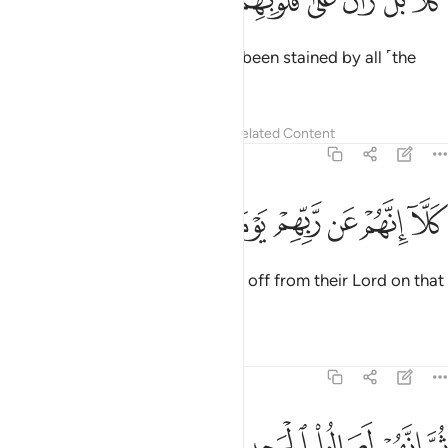
ﱲﱳ
ﱴﱵ
ﱶ
ﱷ
ﱸ
ﱹ
ﱺ
ﱻ
ﱼ
َلَّا ۖ بَلْ ۜ رَانَ عَلَىٰ قُلُوبِهِم مَّا كَانُوا۟ يَكْسِبُونَ ١٤
But no! In fact, their hearts have been stained by all ˹the
evil˺ they used to commit!
Tafsirs
Lessons
Reflections
Related Content
83:15
ﱽ
ﱾ
ﱿ
ﲀ
لا انهم عن ربهم يوميذ لمحجوبون ١٥
ﲁ
ﲂ
ﲃ
َلَّآ إِنَّهُمْ عَن رَّبِّهِمْ يَوْمَئِذٍۢ لَّمَحْجُوبُونَ ١٥
Undoubtedly, they will be sealed off from their Lord on that
Day.
Tafsirs
Lessons
Reflections
83:16
ﲄ
ﲅ
ﲆ
م انهم لصالو الجحيم ١٦
ﲇ
ﲈ
ُمَّ إِنَّهُمْ لَصَالُوا۟ ٱلْجَحِيمِ ١٦