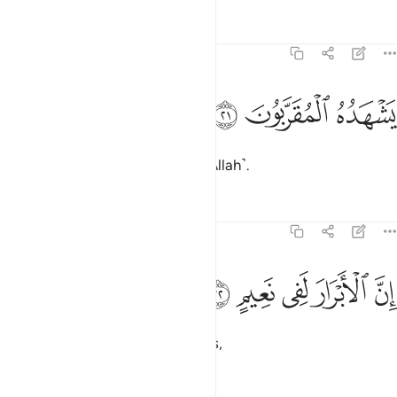
Tafsirs
Lessons
Reflections
83:21
ﲠ
شهده المقربون ٢١
ﲡ
ﲢ
َشْهَدُهُ ٱلْمُقَرَّبُونَ ٢١
witnessed by those nearest ˹to Allah˺.
Tafsirs
Lessons
Reflections
83:22
ﲣ
ﲤ
ن الابرار لفي نعيم ٢٢
ﲥ
ﲦ
ﲧ
ِنَّ ٱلْأَبْرَارَ لَفِى نَعِيمٍ ٢٢
Surely the virtuous will be in bliss,
Tafsirs
Lessons
Reflections