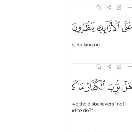
Tafsirs
Lessons
Reflections
83:35
ﱈ
ﱉ
لى الارايك ينظرون ٣٥
ﱊ
ﱋ
َلَى ٱلْأَرَآئِكِ يَنظُرُونَ ٣٥
as they sit on ˹canopied˺ couches, looking on.
Tafsirs
Lessons
Reflections
83:36
ﱌ
ﱍ
ﱎ
ﱏ
ل ثوب الكفار ما كانوا يفعلون ٣٦
ﱐ
ﱑ
ﱒ
َلْ ثُوِّبَ ٱلْكُفَّارُ مَا كَانُوا۟ يَفْعَلُونَ ٣٦
˹The believers will be asked,˺ “Have the disbelievers ˹not˺
been paid back for what they used to do?”
Tafsirs
Lessons
Reflections