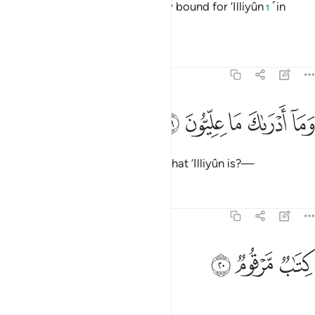
But no! The virtuous are certainly bound for ’Illiyûn
˹in
1
elevated Gardens˺—
Tafsirs
Lessons
Reflections
83:19
ﲘ
ﲙ
ﲚ
ما ادراك ما عليون ١٩
ﲛ
ﲜ
َمَآ أَدْرَىٰكَ مَا عِلِّيُّونَ ١٩
and what will make you realize what ’Illiyûn is?—
Tafsirs
Lessons
Reflections
83:20
ﲝ
تاب مرقوم ٢٠
ﲞ
ﲟ
ِتَـٰبٌۭ مَّرْقُومٌۭ ٢٠
a fate ˹already˺ sealed,