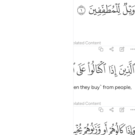
ﲥ
يل للمطففين ١
ﲦ
ﲧ
َيْلٌۭ لِّلْمُطَفِّفِينَ ١
Woe to the defrauders!
Tafsirs
Lessons
Reflections
Related Content
83:2
ﲨ
ﲩ
ﲪ
ﲫ
لذين اذا اكتالوا على الناس يستوفون ٢
ﲬ
ﲭ
ﲮ
لَّذِينَ إِذَا ٱكْتَالُوا۟ عَلَى ٱلنَّاسِ يَسْتَوْفُونَ ٢
Those who take full measure ˹when they buy˺ from people,
Tafsirs
Lessons
Reflections
Related Content
83:3
ﲯ
ﲰ
ﲱ
ﲲ
اذا كالوهم او وزنوهم يخسرون ٣
ﲳ
ﲴ
َإِذَا كَالُوهُمْ أَو وَّزَنُوهُمْ يُخْسِرُونَ ٣