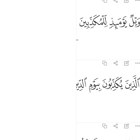
83:10
ﱙ
ﱚ
يل يوميذ للمكذبين ١٠
ﱛ
ﱜ
َيْلٌۭ يَوْمَئِذٍۢ لِّلْمُكَذِّبِينَ ١٠
Woe on that Day to the deniers—
Tafsirs
Lessons
Reflections
83:11
ﱝ
ﱞ
لذين يكذبون بيوم الدين ١١
ﱟ
ﱠ
ﱡ
لَّذِينَ يُكَذِّبُونَ بِيَوْمِ ٱلدِّينِ ١١
those who deny Judgment Day!
Tafsirs
Lessons
Reflections
83:12