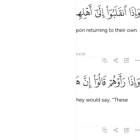
ﳖ
ﳗ
ﳘ
اذا انقلبوا الى اهلهم انقلبوا فكهين ٣١
ﳙ
ﳚ
ﳛ
ﳜ
َإِذَا ٱنقَلَبُوٓا۟ إِلَىٰٓ أَهْلِهِمُ ٱنقَلَبُوا۟ فَكِهِينَ ٣١
and muse ˹over these exploits˺ upon returning to their own
people.
Tafsirs
Lessons
Reflections
Qira'at
83:32
ﳝ
ﳞ
ﳟ
ﳠ
اذا راوهم قالوا ان هاولاء لضالون ٣٢
ﳡ
ﳢ
ﳣ
َإِذَا رَأَوْهُمْ قَالُوٓا۟ إِنَّ هَـٰٓؤُلَآءِ لَضَآلُّونَ ٣٢
And when they saw the faithful, they would say, “These
˹people˺ are truly astray,”
Tafsirs
Lessons
Reflections
83:33