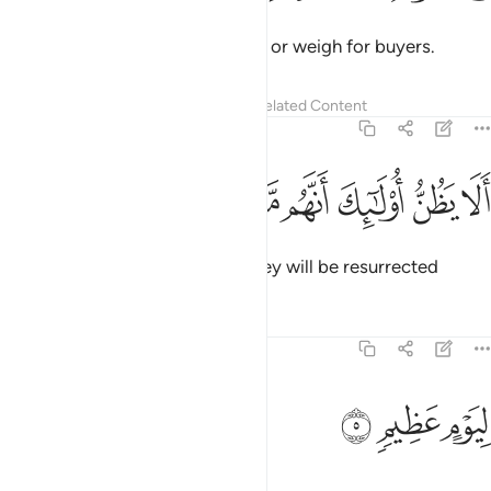
but give less when they measure or weigh for buyers.
Tafsirs
Lessons
Reflections
Related Content
83:4
ﲵ
ﲶ
ﲷ
لا يظن اولايك انهم مبعوثون ٤
ﲸ
ﲹ
ﲺ
َلَا يَظُنُّ أُو۟لَـٰٓئِكَ أَنَّهُم مَّبْعُوثُونَ ٤
Do such people not think that they will be resurrected
Tafsirs
Lessons
Reflections
83:5
ﱁ
يوم عظيم ٥
ﱂ
ﱃ
ِيَوْمٍ عَظِيمٍۢ ٥
for a tremendous Day—