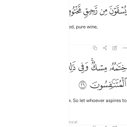
ﲲ
ﲳ
ﲴ
سقون من رحيق مختوم ٢٥
ﲵ
ﲶ
ُسْقَوْنَ مِن رَّحِيقٍۢ مَّخْتُومٍ ٢٥
They will be given a drink of sealed, pure wine,
Tafsirs
Lessons
Reflections
83:26
ﲷ
ﲸﲹ
ﲺ
ﲻ
تامه مسك وفي ذالك فليتنافس المتنافسون ٢٦
ﲼ
ِتَـٰمُهُۥ مِسْكٌۭ ۚ وَفِى ذَٰلِكَ فَلْيَتَنَافَسِ ٱلْمُتَنَـٰفِسُونَ ٢٦
ﲽ
ﲾ
whose last sip will smell like musk. So let whoever aspires to
this strive ˹diligently˺.
Tafsirs
Lessons
Reflections
Qira'at