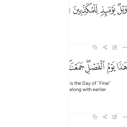
ﲘ
ﲙ
يل يوميذ للمكذبين ٣٧
ﲚ
ﲛ
َيْلٌۭ يَوْمَئِذٍۢ لِّلْمُكَذِّبِينَ ٣٧
Woe on that Day to the deniers!
Tafsirs
Lessons
Reflections
77:38
ﲜ
ﲝ
ﲞﲟ
اذا يوم الفصل جمعناكم والاولين ٣٨
ﲠ
ﲡ
ﲢ
َـٰذَا يَوْمُ ٱلْفَصْلِ ۖ جَمَعْنَـٰكُمْ وَٱلْأَوَّلِينَ ٣٨
˹They will be told by Allah,˺ “This is the Day of ˹Final˺
Decision: We have gathered you along with earlier
disbelievers ˹for punishment˺.
Tafsirs
Lessons
Reflections
77:39