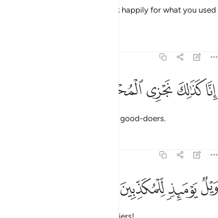
˹They will be told,˺ “Eat and drink happily for what you used
to do.”
Tafsirs
Lessons
Reflections
77:44
ﲾ
ﲿ
ﳀ
نا كذالك نجزي المحسنين ٤٤
ﳁ
ﳂ
ِنَّا كَذَٰلِكَ نَجْزِى ٱلْمُحْسِنِينَ ٤٤
Surely this is how We reward the good-doers.
Tafsirs
Lessons
Reflections
77:45
ﳃ
ﳄ
يل يوميذ للمكذبين ٤٥
ﳅ
ﳆ
َيْلٌۭ يَوْمَئِذٍۢ لِّلْمُكَذِّبِينَ ٤٥
˹But˺ woe on that Day to the deniers!