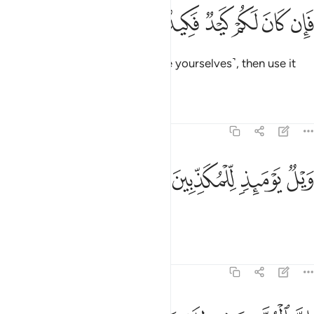
ﲣ
ﲤ
ﲥ
ﲦ
ان كان لكم كيد فكيدون ٣٩
ﲧ
ﲨ
َإِن كَانَ لَكُمْ كَيْدٌۭ فَكِيدُونِ ٣٩
So if you have a scheme ˹to save yourselves˺, then use it
against Me.”
Tafsirs
Lessons
Reflections
77:40
ﲩ
ﲪ
يل يوميذ للمكذبين ٤٠
ﲫ
ﲬ
َيْلٌۭ يَوْمَئِذٍۢ لِّلْمُكَذِّبِينَ ٤٠
Woe on that Day to the deniers!
Tafsirs
Lessons
Reflections
77:41
ن المتقين في ظلال وعيون ٤١