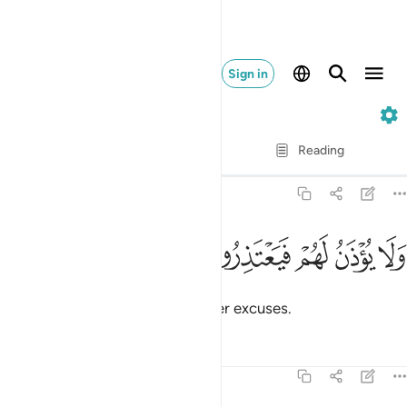
Sign in
77. Al-Mursalat
Verse by Verse
Reading
Translation
: Dr. Mustafa Khattab
77:36
ﲓ
ﲔ
ﲕ
لا يوذن لهم فيعتذرون ٣٦
ﲖ
ﲗ
َلَا يُؤْذَنُ لَهُمْ فَيَعْتَذِرُونَ ٣٦
nor will they be permitted to offer excuses.
Tafsirs
Lessons
Reflections
77:37