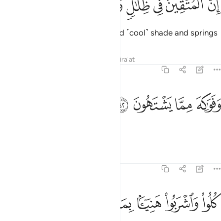
ﲭ
ﲮ
ﲯ
ﲰ
ﲱ
ﲲ
ِنَّ ٱلْمُتَّقِينَ فِى ظِلَـٰلٍۢ وَعُيُونٍۢ ٤١
Indeed, the righteous will be amid ˹cool˺ shade and springs
Tafsirs
Lessons
Reflections
Qira'at
77:42
ﲳ
ﲴ
فواكه مما يشتهون ٤٢
ﲵ
ﲶ
َفَوَٰكِهَ مِمَّا يَشْتَهُونَ ٤٢
and any fruit they desire.
Tafsirs
Lessons
Reflections
77:43
ﲷ
ﲸ
ﲹ
ﲺ
لوا واشربوا هنييا بما كنتم تعملون ٤٣
ﲻ
ﲼ
ﲽ
ُلُوا۟ وَٱشْرَبُوا۟ هَنِيٓـًٔۢا بِمَا كُنتُمْ تَعْمَلُونَ ٤٣