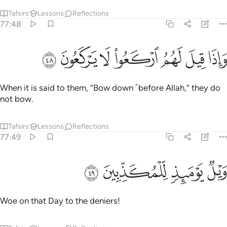
Tafsirs
Lessons
Reflections
77:48
ﳑ
ﳒ
ﳓ
اذا قيل لهم اركعوا لا يركعون ٤٨
ﳔ
ﳕ
ﳖ
ﳗ
َإِذَا قِيلَ لَهُمُ ٱرْكَعُوا۟ لَا يَرْكَعُونَ ٤٨
When it is said to them, “Bow down ˹before Allah,” they do
not bow.
Tafsirs
Lessons
Reflections
77:49
ﳘ
ﳙ
يل يوميذ للمكذبين ٤٩
ﳚ
ﳛ
َيْلٌۭ يَوْمَئِذٍۢ لِّلْمُكَذِّبِينَ ٤٩
Woe on that Day to the deniers!