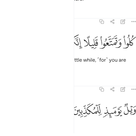
Tafsirs
Lessons
Reflections
77:46
ﳇ
ﳈ
ﳉ
لوا وتمتعوا قليلا انكم مجرمون ٤٦
ﳊ
ﳋ
ﳌ
ُلُوا۟ وَتَمَتَّعُوا۟ قَلِيلًا إِنَّكُم مُّجْرِمُونَ ٤٦
“Eat and enjoy yourselves for a little while, ˹for˺ you are
truly wicked.”
Tafsirs
Lessons
Reflections
77:47
ﳍ
ﳎ
يل يوميذ للمكذبين ٤٧
ﳏ
ﳐ
َيْلٌۭ يَوْمَئِذٍۢ لِّلْمُكَذِّبِينَ ٤٧
Woe on that Day to the deniers!