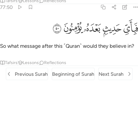
Tafsirs
Lessons
Reflections
77:50
ﳜ
ﳝ
باي حديث بعده يومنون ٥٠
ﳞ
ﳟ
ﳠ
َبِأَىِّ حَدِيثٍۭ بَعْدَهُۥ يُؤْمِنُونَ ٥٠
So what message after this ˹Quran˺ would they believe in?
Tafsirs
Lessons
Reflections
Previous Surah
Beginning of Surah
Next Surah