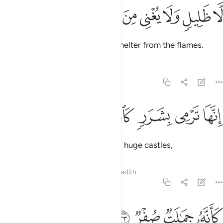
ﱺ
ﱻ
ﱼ
ﱽ
ا ظليل ولا يغني من اللهب ٣١
ﱾ
ﱿ
ﲀ
َّا ظَلِيلٍۢ وَلَا يُغْنِى مِنَ ٱللَّهَبِ ٣١
providing neither coolness nor shelter from the flames.
Tafsirs
Lessons
Reflections
77:32
ﲁ
ﲂ
نها ترمي بشرر كالقصر ٣٢
ﲃ
ﲄ
ﲅ
ِنَّهَا تَرْمِى بِشَرَرٍۢ كَٱلْقَصْرِ ٣٢
Indeed, it hurls sparks ˹as big˺ as huge castles,
Tafsirs
Lessons
Reflections
Hadith
77:33
ﲆ
انه جمالت صفر ٣٣
ﲇ
ﲈ
ﲉ
َأَنَّهُۥ جِمَـٰلَتٌۭ صُفْرٌۭ ٣٣