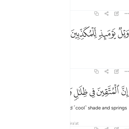
Tafsirs
Lessons
Reflections
77:40
ﲩ
ﲪ
يل يوميذ للمكذبين ٤٠
ﲫ
ﲬ
َيْلٌۭ يَوْمَئِذٍۢ لِّلْمُكَذِّبِينَ ٤٠
Woe on that Day to the deniers!
Tafsirs
Lessons
Reflections
77:41
ﲭ
ﲮ
ﲯ
ن المتقين في ظلال وعيون ٤١
ﲰ
ﲱ
ﲲ
ِنَّ ٱلْمُتَّقِينَ فِى ظِلَـٰلٍۢ وَعُيُونٍۢ ٤١
Indeed, the righteous will be amid ˹cool˺ shade and springs
Tafsirs
Lessons
Reflections
Qira'at