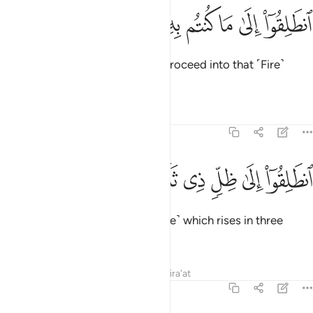
ﱬ
ﱭ
ﱮ
ﱯ
نطلقوا الى ما كنتم به تكذبون ٢٩
ﱰ
ﱱ
ﱲ
نطَلِقُوٓا۟ إِلَىٰ مَا كُنتُم بِهِۦ تُكَذِّبُونَ ٢٩
˹The disbelievers will be told,˺ “Proceed into that ˹Fire˺
which you used to deny!
Tafsirs
Lessons
Reflections
77:30
ﱳ
ﱴ
ﱵ
ﱶ
نطلقوا الى ظل ذي ثلاث شعب ٣٠
ﱷ
ﱸ
ﱹ
نطَلِقُوٓا۟ إِلَىٰ ظِلٍّۢ ذِى ثَلَـٰثِ شُعَبٍۢ ٣٠
Proceed into the shade ˹of smoke˺ which rises in three
columns,
Tafsirs
Lessons
Reflections
Qira'at
77:31