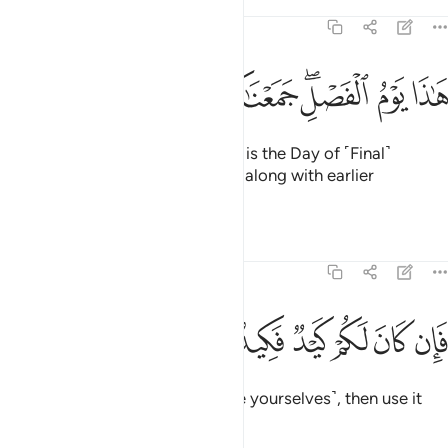
Tafsirs
Lessons
Reflections
77:38
ﲜ
ﲝ
ﲞﲟ
اذا يوم الفصل جمعناكم والاولين ٣٨
ﲠ
ﲡ
ﲢ
َـٰذَا يَوْمُ ٱلْفَصْلِ ۖ جَمَعْنَـٰكُمْ وَٱلْأَوَّلِينَ ٣٨
˹They will be told by Allah,˺ “This is the Day of ˹Final˺
Decision: We have gathered you along with earlier
disbelievers ˹for punishment˺.
Tafsirs
Lessons
Reflections
77:39
ﲣ
ﲤ
ﲥ
ﲦ
ان كان لكم كيد فكيدون ٣٩
ﲧ
ﲨ
َإِن كَانَ لَكُمْ كَيْدٌۭ فَكِيدُونِ ٣٩
So if you have a scheme ˹to save yourselves˺, then use it
against Me.”