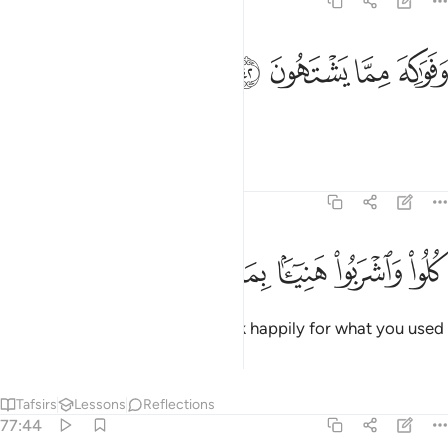
77:42
ﲳ
ﲴ
فواكه مما يشتهون ٤٢
ﲵ
ﲶ
َفَوَٰكِهَ مِمَّا يَشْتَهُونَ ٤٢
and any fruit they desire.
Tafsirs
Lessons
Reflections
77:43
ﲷ
ﲸ
ﲹ
ﲺ
لوا واشربوا هنييا بما كنتم تعملون ٤٣
ﲻ
ﲼ
ﲽ
ُلُوا۟ وَٱشْرَبُوا۟ هَنِيٓـًٔۢا بِمَا كُنتُمْ تَعْمَلُونَ ٤٣
˹They will be told,˺ “Eat and drink happily for what you used
to do.”
Tafsirs
Lessons
Reflections
77:44