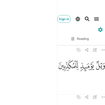
Sign in
77. Al-Mursalat
Verse by Verse
Reading
Translation
: Dr. Mustafa Khattab
77:28
ﱨ
ﱩ
يل يوميذ للمكذبين ٢٨
ﱪ
ﱫ
َيْلٌۭ يَوْمَئِذٍۢ لِّلْمُكَذِّبِينَ ٢٨
Woe on that Day to the deniers!
Tafsirs
Lessons
Reflections
77:29