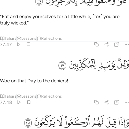
ﳇ
ﳈ
ﳉ
ﳊ
ﳋ
ﳌ
ُلُوا۟ وَتَمَتَّعُوا۟ قَلِيلًا إِنَّكُم مُّجْرِمُونَ ٤٦
“Eat and enjoy yourselves for a little while, ˹for˺ you are
truly wicked.”
Tafsirs
Lessons
Reflections
77:47
ﳍ
ﳎ
يل يوميذ للمكذبين ٤٧
ﳏ
ﳐ
َيْلٌۭ يَوْمَئِذٍۢ لِّلْمُكَذِّبِينَ ٤٧
Woe on that Day to the deniers!
Tafsirs
Lessons
Reflections
77:48
ﳑ
ﳒ
ﳓ
اذا قيل لهم اركعوا لا يركعون ٤٨
ﳔ
ﳕ
ﳖ
ﳗ
َإِذَا قِيلَ لَهُمُ ٱرْكَعُوا۟ لَا يَرْكَعُونَ ٤٨