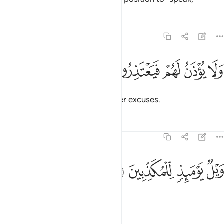
Tafsirs
Lessons
Reflections
77:36
ﲓ
ﲔ
ﲕ
لا يوذن لهم فيعتذرون ٣٦
ﲖ
ﲗ
َلَا يُؤْذَنُ لَهُمْ فَيَعْتَذِرُونَ ٣٦
nor will they be permitted to offer excuses.
Tafsirs
Lessons
Reflections
77:37
ﲘ
ﲙ
يل يوميذ للمكذبين ٣٧
ﲚ
ﲛ
َيْلٌۭ يَوْمَئِذٍۢ لِّلْمُكَذِّبِينَ ٣٧
Woe on that Day to the deniers!