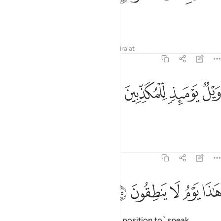
and ˹as dark˺ as black camels.”
1
Tafsirs
Lessons
Reflections
Qira'at
77:34
ﲊ
ﲋ
يل يوميذ للمكذبين ٣٤
ﲌ
ﲍ
َيْلٌۭ يَوْمَئِذٍۢ لِّلْمُكَذِّبِينَ ٣٤
Woe on that Day to the deniers!
Tafsirs
Lessons
Reflections
77:35
ﲎ
ﲏ
ﲐ
اذا يوم لا ينطقون ٣٥
ﲑ
ﲒ
َـٰذَا يَوْمُ لَا يَنطِقُونَ ٣٥
On that Day they will not ˹be in a position to˺ speak,