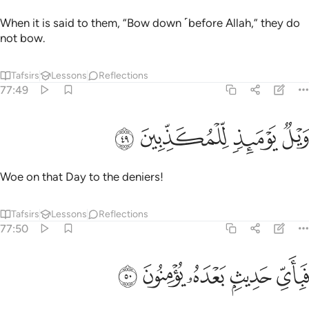
When it is said to them, “Bow down ˹before Allah,” they do
not bow.
Tafsirs
Lessons
Reflections
77:49
ﳘ
ﳙ
يل يوميذ للمكذبين ٤٩
ﳚ
ﳛ
َيْلٌۭ يَوْمَئِذٍۢ لِّلْمُكَذِّبِينَ ٤٩
Woe on that Day to the deniers!
Tafsirs
Lessons
Reflections
77:50
ﳜ
ﳝ
باي حديث بعده يومنون ٥٠
ﳞ
ﳟ
ﳠ
َبِأَىِّ حَدِيثٍۭ بَعْدَهُۥ يُؤْمِنُونَ ٥٠