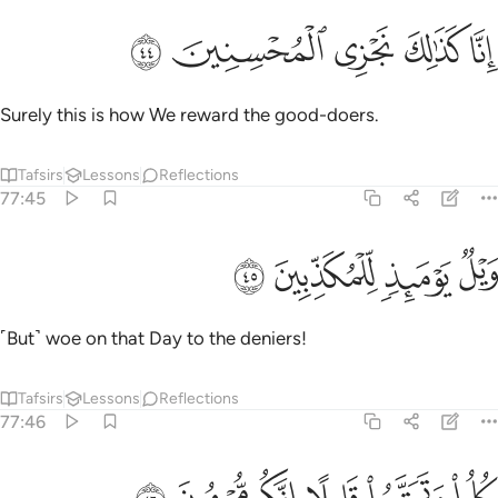
ﲾ
ﲿ
ﳀ
نا كذالك نجزي المحسنين ٤٤
ﳁ
ﳂ
ِنَّا كَذَٰلِكَ نَجْزِى ٱلْمُحْسِنِينَ ٤٤
Surely this is how We reward the good-doers.
Tafsirs
Lessons
Reflections
77:45
ﳃ
ﳄ
يل يوميذ للمكذبين ٤٥
ﳅ
ﳆ
َيْلٌۭ يَوْمَئِذٍۢ لِّلْمُكَذِّبِينَ ٤٥
˹But˺ woe on that Day to the deniers!
Tafsirs
Lessons
Reflections
77:46
لوا وتمتعوا قليلا انكم مجرمون ٤٦