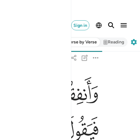
Sign in
Verse by Verse
Reading
ﲠ
ﲡ
ﲢ
ﲣ
وانفقوا من ما رزقناكم من قبل ان ياتي احدكم ال
وَأَنفِقُوا۟ مِن مَّا رَزَقْنَـٰكُم مِّن قَبْلِ أَن يَأْتِىَ 
ﲪ
ﲫ
ﲬ
ﲭ