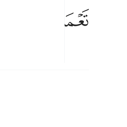
ﳁ
ﳂ
of what you do.