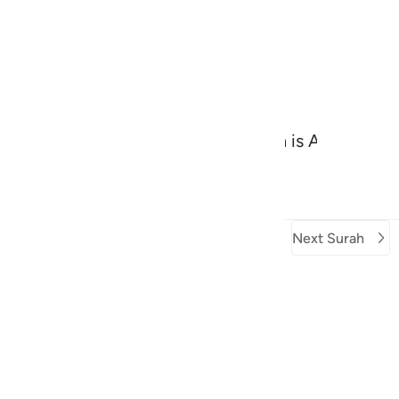
 its appointed time comes. And Allah is All-Aware 
Previous Surah
Beginning of Surah
Next Surah