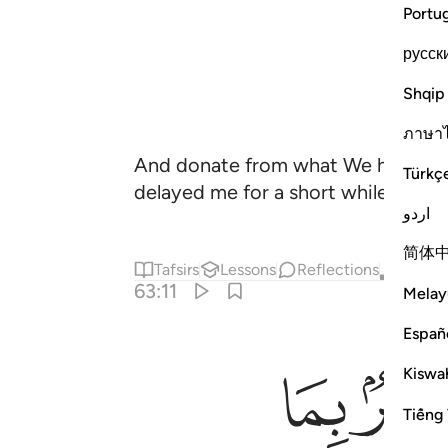
Portu
русск
Shqip
ภาษา
And donate from what We have prov
Türkç
delayed me for a short while, I wou
اردو
简体
Tafsirs
Lessons
Reflections
Qira'at
63:11
Melay
Españ
ﳀ
Kiswah
Tiếng 