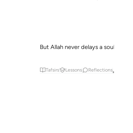
But Allah never delays a soul when
Tafsirs
Lessons
Reflections
Qira'at