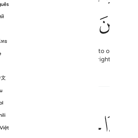
guês
ﲵ
ий
ไทย
ided for you before death comes to one of you, a
e
ld give in charity and be one of the righteous.”
中文
u
ol
ﲺ
ﲻ
ﲼﲽ
ﲾ
ﲿ
ون ١١
ili
ِمَا تَعْمَلُونَ ١١
Việt