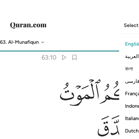
Select
63. Al-Munafiqun
Englis
Translation
: Dr. Mustafa Khattab
العربية
63:10
বাংলা
ﲩ
ارسی
أَصَّدَّقَ وَأَكُن مِّنَ ٱلصَّـٰلِحِينَ ١٠
França
Indon
Italia
Dutch