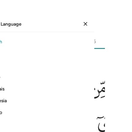
 Language
Sign in
Page
555
Juz
28
/
Hizb
56
h
ﲤ
ﲥ
ﲦ
ﲧ
ﲨ
موت فيقول رب لولا اخرتني الى اجل قريب فاصدق واكن من الصالحين ١٠
ف
أَحَدَكُمُ ٱلْمَوْتُ فَيَقُولَ رَبِّ لَوْلَآ أَخَّرْتَنِىٓ إِلَىٰٓ أَجَلٍۢ قَرِيبٍۢ فَ
is
esia
ﲮ
ﲯ
ﲰ
ﲱ
no