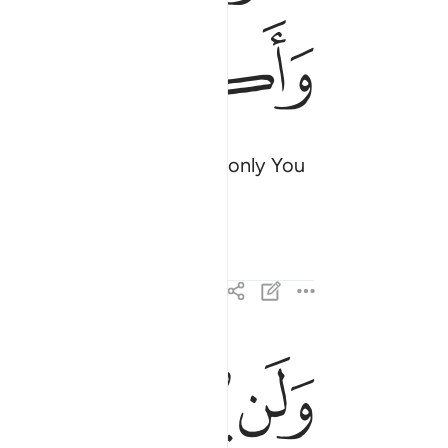
ﲲ
ﲳ
ﲴ
nd you cry, “My Lord! If only You
ﲶ
ﲷ
ﲸ
ﲹ
ولن يوخر الله نفسا اذا جاء اجلها والله خبير بما تعمل
وَلَن يُؤَخِّرَ ٱللَّهُ نَفْسًا إِذَا جَآءَ أَجَلُهَا ۚ وَٱللَّهُ خَبِيرٌۢ ب