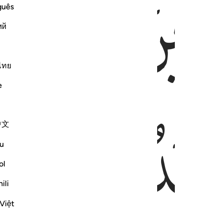
ﱃ
guês
ий
ไทย
e
ﱆ
ﱇ
中文
u
ol
ili
Việt