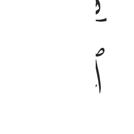
ﱌ
ﱍ
ﱑ
ﱒ