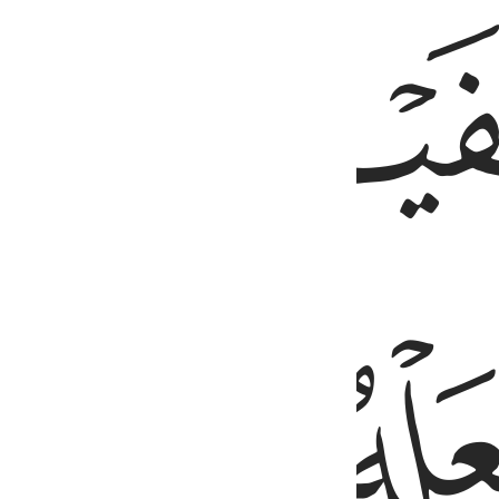
ﱩ
ﱪ
ﱮ
ﱯ