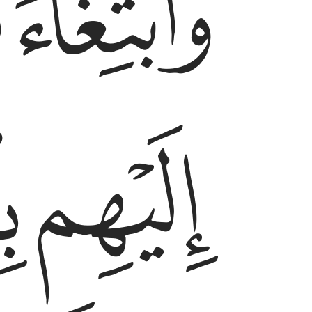
ﱟ
ﱠ
ﱣ
ﱤ