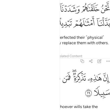
ﱒ
ﱓ
ﱔ
ﱕﱖ
ﱗ
حن خلقناهم وشددنا اسرهم واذا شينا بدلنا امثالهم تبديلا ٢٨
ﱘ
َّحْنُ خَلَقْنَـٰهُمْ وَشَدَدْنَآ أَسْرَهُمْ ۖ وَإِذَا شِئْنَا بَدَّلْنَآ أَمْثَـٰلَهُمْ تَبْدِيلًا ٢٨
ﱙ
ﱚ
ﱛ
ﱜ
It is We Who created them and perfected their ˹physical˺
form. But if We will, We can easily replace them with others.
Tafsirs
Lessons
Reflections
Related Content
76:29
ﱝ
ﱞ
ﱟﱠ
ﱡ
ﱢ
ن هاذه تذكرة فمن شاء اتخذ الى ربه سبيلا ٢٩
ﱣ
ﱤ
ﱥ
ِنَّ هَـٰذِهِۦ تَذْكِرَةٌۭ ۖ فَمَن شَآءَ ٱتَّخَذَ إِلَىٰ رَبِّهِۦ سَبِيلًۭا ٢٩
ﱦ
ﱧ
Surely this is a reminder. So let whoever wills take the