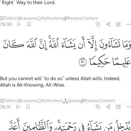
˹Right˺ Way to their Lord.
Tafsirs
Lessons
Reflections
Related Content
76:30
ﱨ
ﱩ
ﱪ
ﱫ
ﱬ
ﱭﱮ
ﱯ
ما تشاءون الا ان يشاء الله ان الله كان عليما حكيما ٣٠
ﱰ
ﱱ
َمَا تَشَآءُونَ إِلَّآ أَن يَشَآءَ ٱللَّهُ ۚ إِنَّ ٱللَّهَ كَانَ عَلِيمًا حَكِيمًۭا ٣٠
ﱲ
ﱳ
ﱴ
But you cannot will ˹to do so˺ unless Allah wills. Indeed,
Allah is All-Knowing, All-Wise.
Tafsirs
Lessons
Reflections
Qira'at
Related Content
76:31
ﱵ
ﱶ
ﱷ
ﱸ
ﱹﱺ
دخل من يشاء في رحمته والظالمين اعد لهم عذابا اليما ٣١
ﱻ
ﱼ
ُدْخِلُ مَن يَشَآءُ فِى رَحْمَتِهِۦ ۚ وَٱلظَّـٰلِمِينَ أَعَدَّ لَهُمْ عَذَابًا أَلِيمًۢا ٣١