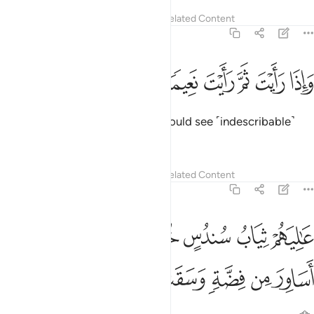
Tafsirs
Lessons
Reflections
Related Content
76:20
ﲴ
ﲵ
ﲶ
ﲷ
ﲸ
اذا رايت ثم رايت نعيما وملكا كبيرا ٢٠
ﲹ
ﲺ
ﲻ
َإِذَا رَأَيْتَ ثَمَّ رَأَيْتَ نَعِيمًۭا وَمُلْكًۭا كَبِيرًا ٢٠
And if you looked around, you would see ˹indescribable˺
bliss and a vast kingdom.
Tafsirs
Lessons
Reflections
Related Content
76:21
ﲼ
ﲽ
ﲾ
ﲿ
ﳀﳁ
ﳂ
اليهم ثياب سندس خضر واستبرق وحلوا اساور من فضة وسقاهم ربهم شر
َـٰلِيَهُمْ ثِيَابُ سُندُسٍ خُضْرٌۭ وَإِسْتَبْرَقٌۭ ۖ وَحُلُّوٓا۟ أَسَاوِرَ مِن فِضَّةٍۢ وَ
ﳃ
ﳄ
ﳅ
ﳆ
ﳇ
ﳈ
ﳉ