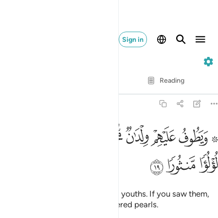
Sign in
76. Al-Insan
Verse by Verse
Reading
Translation
: Dr. Mustafa Khattab
76:19
ﲩ ﲪ
ﲫ
ﲬ
ﲭ
ﲮ
ﲯ
۞ يطوف عليهم ولدان مخلدون اذا رايتهم حسبتهم لولوا منثورا ١٩
ﲰ
َيَطُوفُ عَلَيْهِمْ وِلْدَٰنٌۭ مُّخَلَّدُونَ إِذَا رَأَيْتَهُمْ حَسِبْتَهُمْ لُؤْلُؤًۭا مَّنثُورًۭا ١٩
ﲱ
ﲲ
ﲳ
They will be waited on by eternal youths. If you saw them,
you would think they were scattered pearls.