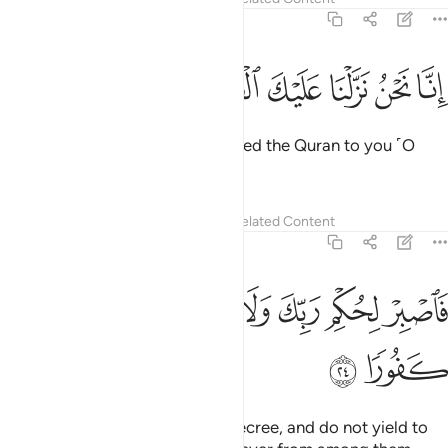
76:23
ﳔ
ﳕ
ﳖ
ﳗ
نا نحن نزلنا عليك القران تنزيلا ٢٣
ﳘ
ﳙ
ﳚ
ِنَّا نَحْنُ نَزَّلْنَا عَلَيْكَ ٱلْقُرْءَانَ تَنزِيلًۭا ٢٣
Indeed, it is We Who have revealed the Quran to you ˹O
Prophet˺ in stages.
Tafsirs
Lessons
Reflections
Related Content
76:24
ﳛ
ﳜ
ﳝ
ﳞ
ﳟ
اصبر لحكم ربك ولا تطع منهم اثما او كفورا ٢٤
ﳠ
ﳡ
ﳢ
َٱصْبِرْ لِحُكْمِ رَبِّكَ وَلَا تُطِعْ مِنْهُمْ ءَاثِمًا أَوْ كَفُورًۭا ٢٤
ﳣ
ﳤ
So be patient with your Lord’s decree, and do not yield to