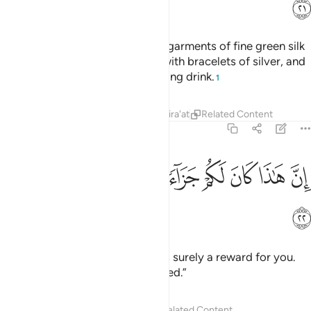
ﳊ
The virtuous will be ˹dressed˺ in garments of fine green silk
and rich brocade, and adorned with bracelets of silver, and
their Lord will give them a purifying drink.
1
Tafsirs
Lessons
Reflections
Qira'at
Related Content
76:22
ﳋ
ﳌ
ﳍ
ﳎ
ﳏ
ﳐ
ن هاذا كان لكم جزاء وكان سعيكم مشكورا ٢٢
ﳑ
ﳒ
ِنَّ هَـٰذَا كَانَ لَكُمْ جَزَآءًۭ وَكَانَ سَعْيُكُم مَّشْكُورًا ٢٢
ﳓ
˹And they will be told,˺ “All this is surely a reward for you.
Your striving has been appreciated.”
Tafsirs
Lessons
Reflections
Related Content