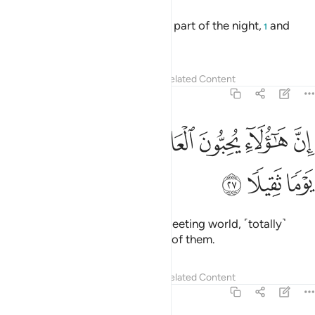
and prostrate before Him during part of the night,
and
1
glorify Him long at night.
2
Tafsirs
Lessons
Reflections
Related Content
76:27
ﱉ
ﱊ
ﱋ
ﱌ
ن هاولاء يحبون العاجلة ويذرون وراءهم يوما ثقيلا ٢٧
ﱍ
ﱎ
ِنَّ هَـٰٓؤُلَآءِ يُحِبُّونَ ٱلْعَاجِلَةَ وَيَذَرُونَ وَرَآءَهُمْ يَوْمًۭا ثَقِيلًۭا ٢٧
ﱏ
ﱐ
ﱑ
Surely those ˹pagans˺ love this fleeting world, ˹totally˺
neglecting a weighty Day ahead of them.
Tafsirs
Lessons
Reflections
Related Content
76:28