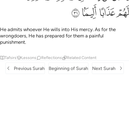
ﱽ
ﱾ
ﱿ
ﲀ
He admits whoever He wills into His mercy. As for the
wrongdoers, He has prepared for them a painful
punishment.
Tafsirs
Lessons
Reflections
Related Content
Previous Surah
Beginning of Surah
Next Surah