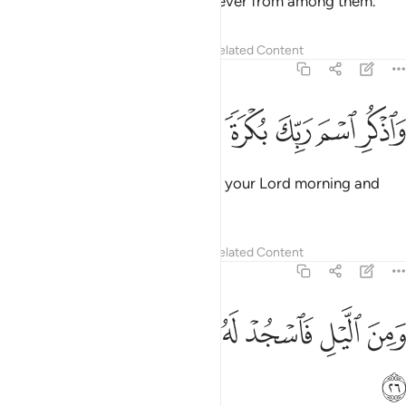
any evildoer or ˹staunch˺ disbeliever from among them.
Tafsirs
Lessons
Reflections
Related Content
76:25
ﳥ
ﳦ
ﳧ
اذكر اسم ربك بكرة واصيلا ٢٥
ﳨ
ﳩ
ﳪ
َٱذْكُرِ ٱسْمَ رَبِّكَ بُكْرَةًۭ وَأَصِيلًۭا ٢٥
˹Always˺ remember the Name of your Lord morning and
evening,
Tafsirs
Lessons
Reflections
Related Content
76:26
ﱁ
ﱂ
ﱃ
ﱄ
من الليل فاسجد له وسبحه ليلا طويلا ٢٦
ﱅ
ﱆ
ﱇ
َمِنَ ٱلَّيْلِ فَٱسْجُدْ لَهُۥ وَسَبِّحْهُ لَيْلًۭا طَوِيلًا ٢٦
ﱈ