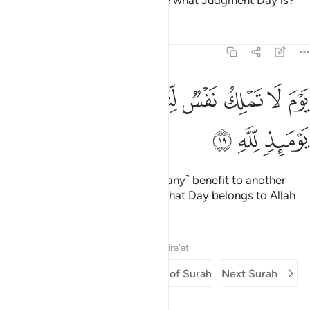
Again, what will make you realize what Judgment Day is?
Tafsirs
Lessons
Reflections
82:19
ﲚ
ﲛ
ﲜ
ﲝ
ﲞ
وم لا تملك نفس لنفس شييا والامر يوميذ لله ١٩
ﲟﲠ
ﲡ
َوْمَ لَا تَمْلِكُ نَفْسٌۭ لِّنَفْسٍۢ شَيْـًۭٔا ۖ وَٱلْأَمْرُ يَوْمَئِذٍۢ لِّلَّهِ ١٩
ﲢ
ﲣ
ﲤ
˹It is˺ the Day no soul will be of ˹any˺ benefit to another
whatsoever, for all authority on that Day belongs to Allah
˹entirely˺.
Tafsirs
Lessons
Reflections
Qira'at
Previous Surah
Beginning of Surah
Next Surah