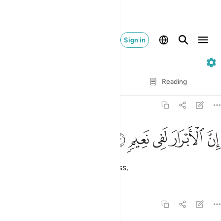
Sign in
82. Al-Infitar
Verse by Verse
Reading
Translation
: Dr. Mustafa Khattab
82:13
ﱺ
ﱻ
ن الابرار لفي نعيم ١٣
ﱼ
ﱽ
ﱾ
ِنَّ ٱلْأَبْرَارَ لَفِى نَعِيمٍۢ ١٣
Indeed, the virtuous will be in bliss,
Tafsirs
Lessons
Reflections
82:14