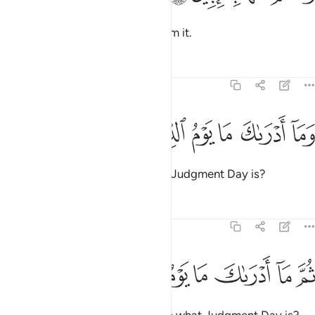
and they will have no escape from it.
Tafsirs
Lessons
Reflections
82:17
ﲍ
ﲎ
ﲏ
ما ادراك ما يوم الدين ١٧
ﲐ
ﲑ
ﲒ
َمَآ أَدْرَىٰكَ مَا يَوْمُ ٱلدِّينِ ١٧
What will make you realize what Judgment Day is?
Tafsirs
Lessons
Reflections
82:18
ﲓ
ﲔ
ﲕ
م ما ادراك ما يوم الدين ١٨
ﲖ
ﲗ
ﲘ
ﲙ
ُمَّ مَآ أَدْرَىٰكَ مَا يَوْمُ ٱلدِّينِ ١٨