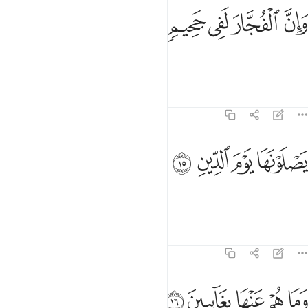
ﱿ
ﲀ
ان الفجار لفي جحيم ١٤
ﲁ
ﲂ
ﲃ
َإِنَّ ٱلْفُجَّارَ لَفِى جَحِيمٍۢ ١٤
and the wicked will be in Hell,
Tafsirs
Lessons
Reflections
82:15
ﲄ
ﲅ
صلونها يوم الدين ١٥
ﲆ
ﲇ
َصْلَوْنَهَا يَوْمَ ٱلدِّينِ ١٥
burning in it on Judgment Day,
Tafsirs
Lessons
Reflections
82:16
ﲈ
ﲉ
ﲊ
ما هم عنها بغايبين ١٦
ﲋ
ﲌ
َمَا هُمْ عَنْهَا بِغَآئِبِينَ ١٦