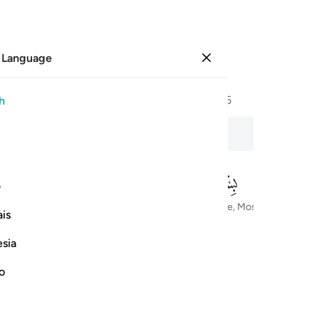
 Language
Sign in
Page
545
Juz
28
/
Hizb
55
h
le
ف
In the Name of Allah—the Most Compassionate, Most Merciful
is
esia
no
 الحكيم ١
َهُوَ ٱلْعَزِيزُ ٱلْحَكِيمُ ١