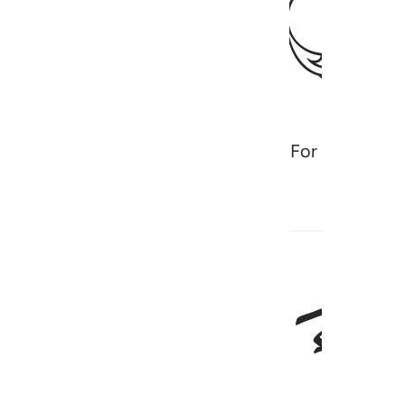
ﲆ
ever is on the earth glorifies Allah. For He is the 
م لاول الحشر ما ظننتم ان يخرجوا وظنوا انهم مانعتهم حصونهم من الله
ِتَـٰبِ مِن دِيَـٰرِهِمْ لِأَوَّلِ ٱلْحَشْرِ ۚ مَا ظَنَنتُمْ أَن يَخْرُجُوا۟ ۖ وَظَ