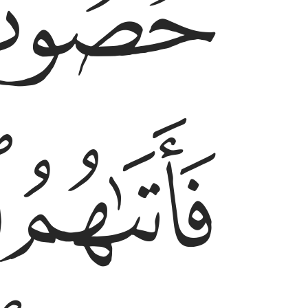
ﲜ
ﲟ
ﲠ