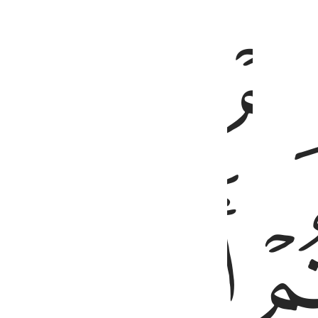
ﲑ
ﲒ
ﲖ
ﲗﲘ