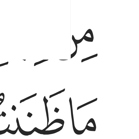
ﲏ
ﲐ
ﲔ
ﲕ