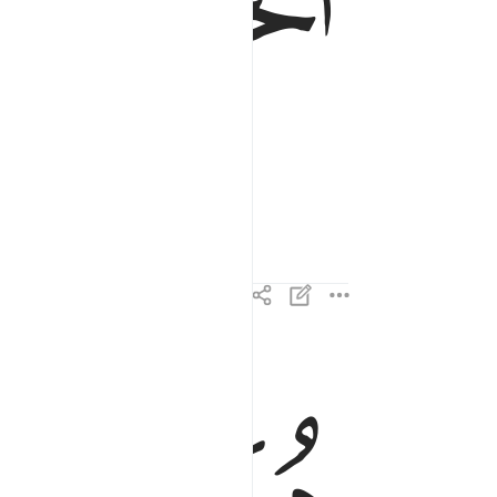
ﲅ
Almighty, All-Wise.
هو الذي اخرج الذين كفروا من اهل الكتاب من دياره
هُوَ ٱلَّذِىٓ أَخْرَجَ ٱلَّذِينَ كَفَرُوا۟ مِنْ أَهْلِ ٱلْك