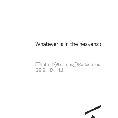
Whatever is in the heavens and what
Tafsirs
Lessons
Reflections
59:2
 فاتاهم الله من حيث لم يحتسبوا وقذف في قلوبهم الرعب يخربون بيوتهم 
نُّوٓا۟ أَنَّهُم مَّانِعَتُهُمْ حُصُونُهُم مِّنَ ٱللَّهِ فَأَتَىٰهُمُ ٱللَّهُ مِنْ 