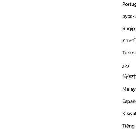
Portu
русск
Shqip
ภาษา
Türkç
اردو
简体
Melay
Españ
Kiswah
Tiếng 