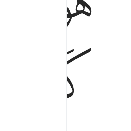
ﲇ
ﲈ
ﲋ
ﲌ