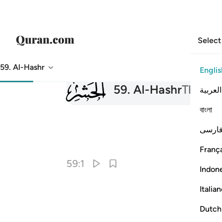
Select
59. Al-Hashr
Englis
059
59
.
Al-Hashr
The Exi
العربية
বাংলা
ارسی
França
59:1
Indon
Italia
Dutch