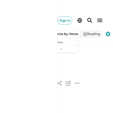
Sign in
Verse by Verse
Reading
Info
Listen
Translation
: Dr. Mustafa Khattab
سبح لله ما في السماوات وما في الارض وهو العزيز
سَبَّحَ لِلَّهِ مَا فِى ٱلسَّمَـٰوَٰتِ وَمَا فِى ٱلْأَرْضِ ۖ و