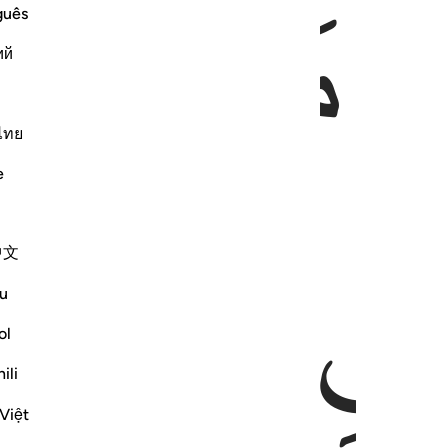
ﱼ
ﱽ
guês
ий
ไทย
e
ﱿ
ﲀ
中文
u
ol
ili
Việt