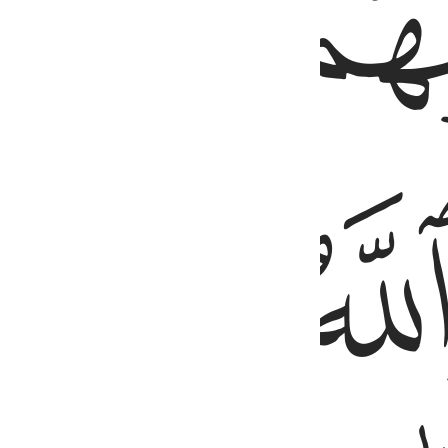
ﲝ
ﲞ
ﲡ
ﲢ