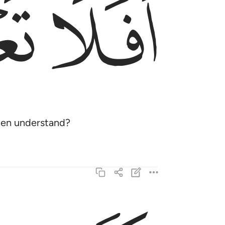
ﲶ
ﲷ
then understand?
وكم قصمنا من قرية كانت ظالمة وانشانا بعدها قوما
وَكَمْ قَصَمْنَا مِن قَرْيَةٍۢ كَانَتْ ظَالِمَةًۭ وَأَنشَأْنَا بَعْدَ