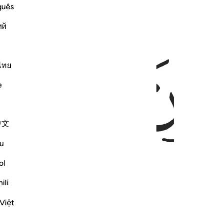
guês
ий
ﲡ
ไทย
e
中文
u
ol
ili
Việt