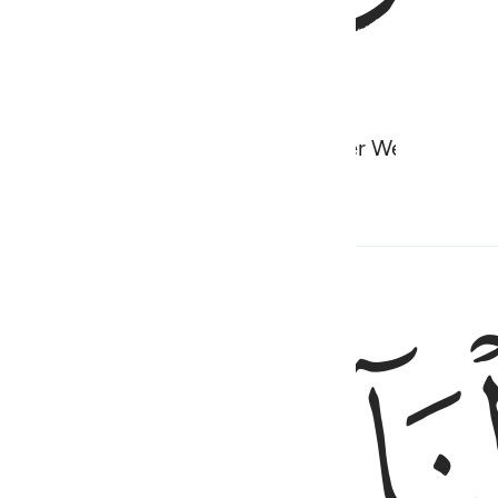
hem, saving them along with whoever We willed an
ﲱ