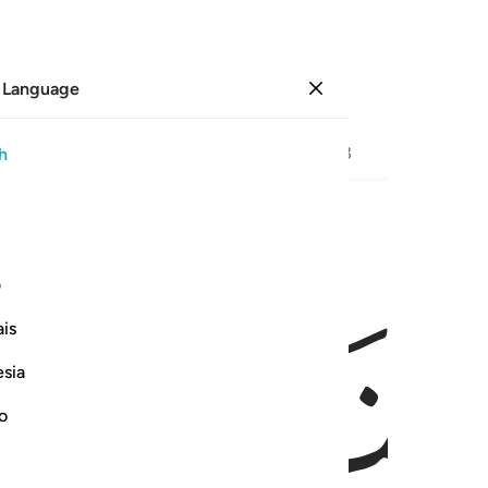
 Language
Sign in
Page
322
Juz
17
/
Hizb
33
h
ﲞ
ن ٨
ف
 خَـٰلِدِينَ ٨
is
esia
no