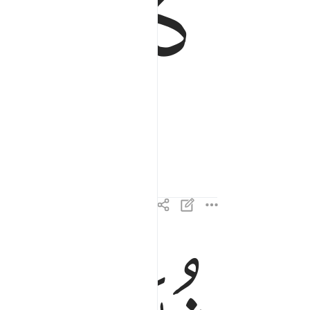
ﲣ
ﲤ
 were they immortal.
ثم صدقناهم الوعد فانجيناهم ومن نشاء واهلكنا ال
ثُمَّ صَدَقْنَـٰهُمُ ٱلْوَعْدَ فَأَنجَيْنَـٰهُمْ وَمَن نَّشَآء