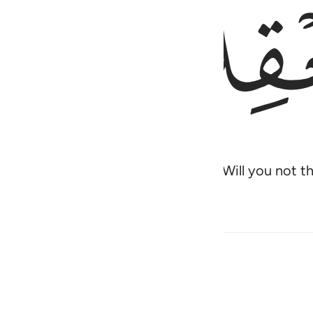
ﲸ
ok, in which there is glory for you. Will you not 
 اخرين ١١
هَا قَوْمًا ءَاخَرِينَ ١١