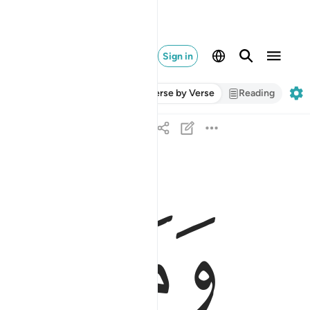
Sign in
Verse by Verse
Reading
ﲜ
ﲝ
وما جعلناهم جسدا لا ياكلون الطعام وما كانوا خالدي
وَمَا جَعَلْنَـٰهُمْ جَسَدًۭا لَّا يَأْكُلُونَ ٱلطَّعَامَ وَمَا كَانُوا۟