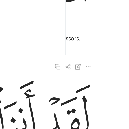
d destroying the transgressors.
ﲯ
ﲰ
لقد انزلنا اليكم كتابا فيه ذكركم افلا تعقلون ١٠
لَقَدْ أَنزَلْنَآ إِلَيْكُمْ كِتَـٰبًۭا فِيهِ ذِكْرُكُمْ ۖ أَفَلَا تَعْقِلُونَ ١٠