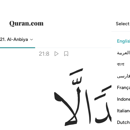
Select
21. Al-Anbiya
Englis
Translation
: Dr. Mustafa Khattab
العربية
21:8
বাংলা
ﲟ
ارسی
França
Indon
Italia
Dutch