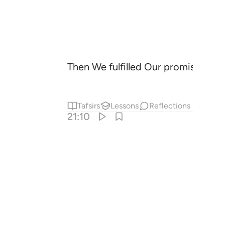
Then We fulfilled Our promise to t
Tafsirs
Lessons
Reflections
21:10