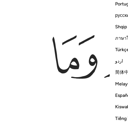
Portu
русск
ﲢ
Shqip
ภาษา
Türkç
اردو
简体
Melay
Españ
Kiswah
Tiếng 