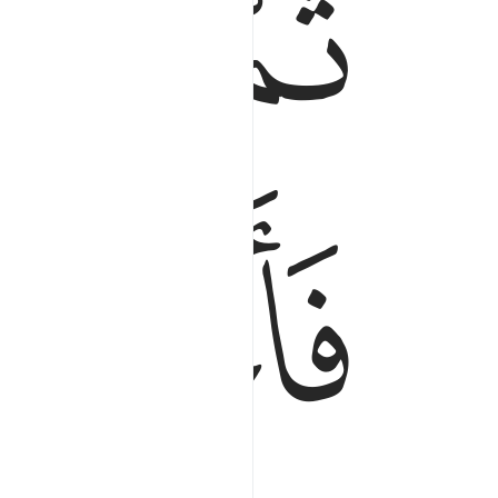
ﲦ
ﲧ
ﲩ