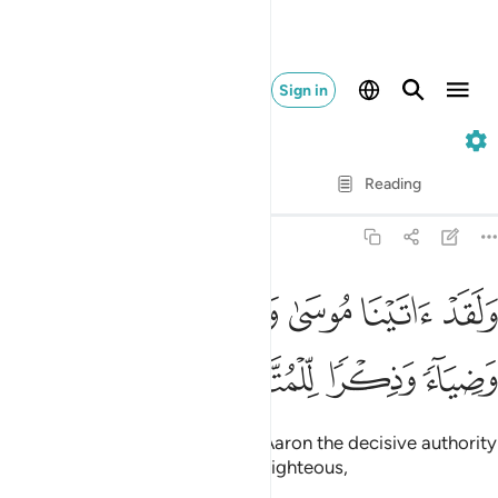
Sign in
21. Al-Anbiya
Verse by Verse
Reading
Translation
: Dr. Mustafa Khattab
21:48
ﱱ
ﱲ
ﱳ
ﱴ
لقد اتينا موسى وهارون الفرقان وضياء وذكرا للمتقين ٤٨
ﱵ
َلَقَدْ ءَاتَيْنَا مُوسَىٰ وَهَـٰرُونَ ٱلْفُرْقَانَ وَضِيَآءًۭ وَذِكْرًۭا لِّلْمُتَّقِينَ ٤٨
ﱶ
ﱷ
ﱸ
ﱹ
Indeed, We granted Moses and Aaron the decisive authority
—a light and a reminder for the righteous,