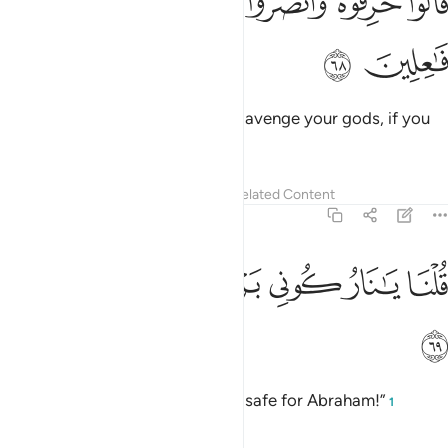
ﲞ
ﲟ
ﲠ
ﲡ
ﲢ
ﲣ
َالُوا۟ حَرِّقُوهُ وَٱنصُرُوٓا۟ ءَالِهَتَكُمْ إِن كُنتُمْ فَـٰعِلِينَ ٦٨
ﲤ
ﲥ
They concluded, “Burn him up to avenge your gods, if you
must act.”
Tafsirs
Lessons
Reflections
Related Content
21:69
ﲦ
ﲧ
ﲨ
ﲩ
لنا يا نار كوني بردا وسلاما على ابراهيم ٦٩
ﲪ
ﲫ
ﲬ
ُلْنَا يَـٰنَارُ كُونِى بَرْدًۭا وَسَلَـٰمًا عَلَىٰٓ إِبْرَٰهِيمَ ٦٩
ﲭ
We ordered, “O fire! Be cool and safe for Abraham!”
1