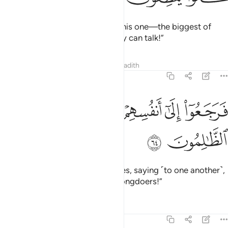
He replied ˹sarcastically˺, “No, this one—the biggest of
them—did it! So ask them, if they can talk!”
Tafsirs
Lessons
Reflections
Hadith
21:64
ﱵ
ﱶ
ﱷ
ﱸ
رجعوا الى انفسهم فقالوا انكم انتم الظالمون ٦٤
ﱹ
ﱺ
َرَجَعُوٓا۟ إِلَىٰٓ أَنفُسِهِمْ فَقَالُوٓا۟ إِنَّكُمْ أَنتُمُ ٱلظَّـٰلِمُونَ ٦٤
ﱻ
ﱼ
So they came back to their senses, saying ˹to one another˺,
“You yourselves are truly the wrongdoers!”
Tafsirs
Lessons
Reflections
21:65