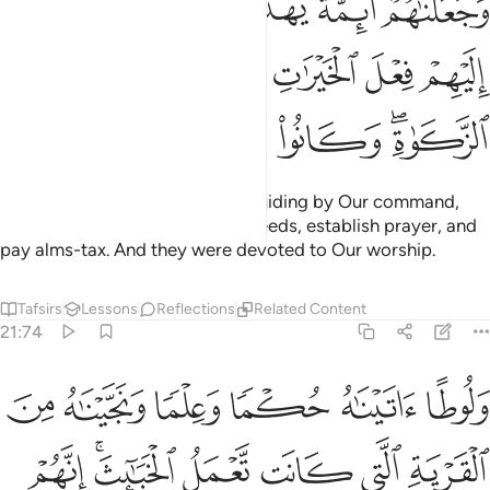
ﱁ
ﱂ
ﱃ
ﱄ
ﱅ
َجَعَلْنَـٰهُمْ أَئِمَّةًۭ يَهْدُونَ بِأَمْرِنَا وَأَوْحَيْنَآ إِلَيْهِمْ فِعْلَ ٱلْخَيْرَٰتِ وَإِقَامَ ٱلصَّلَو
ﱆ
ﱇ
ﱈ
ﱉ
ﱊ
ﱋ
ﱌﱍ
ﱎ
ﱏ
ﱐ
ﱑ
We ˹also˺ made them leaders, guiding by Our command,
and inspired them to do good deeds, establish prayer, and
pay alms-tax. And they were devoted to Our worship.
Tafsirs
Lessons
Reflections
Related Content
21:74
ﱒ
ﱓ
ﱔ
ﱕ
ﱖ
ﱗ
لوطا اتيناه حكما وعلما ونجيناه من القرية التي كانت تعمل الخبايث انهم
َلُوطًا ءَاتَيْنَـٰهُ حُكْمًۭا وَعِلْمًۭا وَنَجَّيْنَـٰهُ مِنَ ٱلْقَرْيَةِ ٱلَّتِى كَانَت تَّعْمَلُ ٱ
ﱘ
ﱙ
ﱚ
ﱛ
ﱜﱝ
ﱞ