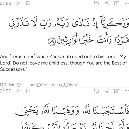
21:89
ﲠ
ﲡ
ﲢ
ﲣ
ﲤ
ﲥ
زكريا اذ نادى ربه رب لا تذرني فردا وانت خير الوارثين ٨٩
ﲦ
َزَكَرِيَّآ إِذْ نَادَىٰ رَبَّهُۥ رَبِّ لَا تَذَرْنِى فَرْدًۭا وَأَنتَ خَيْرُ ٱلْوَٰرِ
ﲧ
ﲨ
ﲩ
ﲪ
ﲫ
And ˹remember˺ when Zachariah cried out to his Lord, “My
Lord! Do not leave me childless, though You are the Best of
Successors.”
1
Tafsirs
Lessons
Reflections
Qira'at
21:90
ﲬ
ﲭ
ﲮ
ﲯ
ﲰ
استجبنا له ووهبنا له يحيى واصلحنا له زوجه انهم كانوا يسارعون في الخي
َٱسْتَجَبْنَا لَهُۥ وَوَهَبْنَا لَهُۥ يَحْيَىٰ وَأَصْلَحْنَا لَهُۥ زَوْجَهُۥٓ ۚ إِنَّهُمْ كَانُوا۟
ﲱ
ﲲ
ﲳﲴ
ﲵ
ﲶ