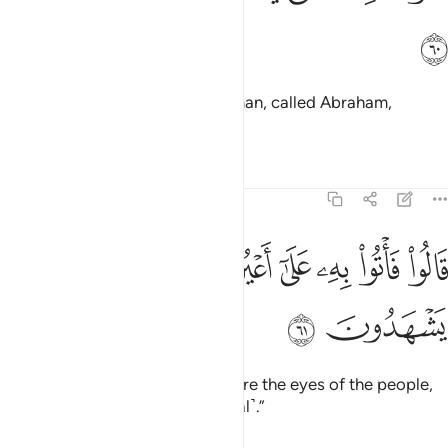
ﱚ
Some said, “We heard a young man, called Abraham,
speaking ˹ill˺ of them.”
Tafsirs
Lessons
Reflections
21:61
ﱛ
ﱜ
ﱝ
ﱞ
ﱟ
الوا فاتوا به على اعين الناس لعلهم يشهدون ٦١
ﱠ
ﱡ
َالُوا۟ فَأْتُوا۟ بِهِۦ عَلَىٰٓ أَعْيُنِ ٱلنَّاسِ لَعَلَّهُمْ يَشْهَدُونَ ٦١
ﱢ
ﱣ
They demanded, “Bring him before the eyes of the people,
so that they may witness ˹his trial˺.”