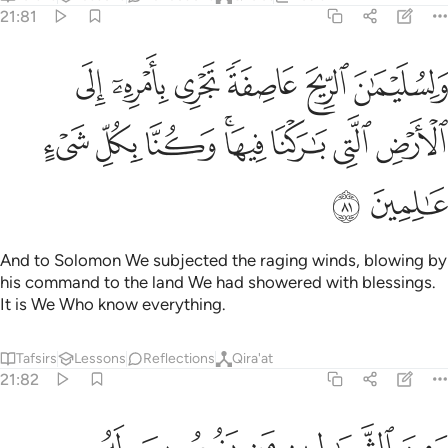
21:81
ﲴ
ﲵ
ﲶ
ﲷ
ﲸ
ﲹ
لسليمان الريح عاصفة تجري بامره الى الارض التي باركنا فيها وكنا بكل
َلِسُلَيْمَـٰنَ ٱلرِّيحَ عَاصِفَةًۭ تَجْرِى بِأَمْرِهِۦٓ إِلَى ٱلْأَرْضِ ٱلَّتِى بَـٰرَكْنَا فِيهَا ۚ وَكُنَّا بِ
ﲺ
ﲻ
ﲼ
ﲽﲾ
ﲿ
ﳀ
ﳁ
ﳂ
ﳃ
And to Solomon We subjected the raging winds, blowing by
his command to the land We had showered with blessings.
It is We Who know everything.
Tafsirs
Lessons
Reflections
Qira'at
21:82
من الشياطين من يغوصون له ويعملون عملا دون ذالك وكنا لهم حافظين 