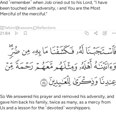
And ˹remember˺ when Job cried out to his Lord, “I have
been touched with adversity,
and You are the Most
1
Merciful of the merciful.”
Tafsirs
Lessons
Reflections
21:84
ﱛ
ﱜ
ﱝ
ﱞ
ﱟ
ﱠ
ﱡﱢ
استجبنا له فكشفنا ما به من ضر واتيناه اهله ومثلهم معهم رحمة من عند
َٱسْتَجَبْنَا لَهُۥ فَكَشَفْنَا مَا بِهِۦ مِن ضُرٍّۢ ۖ وَءَاتَيْنَـٰهُ أَهْلَهُۥ وَمِثْلَهُم مَّعَهُمْ
ﱣ
ﱤ
ﱥ
ﱦ
ﱧ
ﱨ
ﱩ
ﱪ
ﱫ
ﱬ
So We answered his prayer and removed his adversity, and
gave him back his family, twice as many, as a mercy from
Us and a lesson for the ˹devoted˺ worshippers.