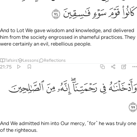
ﱟ
ﱠ
ﱡ
ﱢ
ﱣ
And to Lot We gave wisdom and knowledge, and delivered
him from the society engrossed in shameful practices. They
were certainly an evil, rebellious people.
Tafsirs
Lessons
Reflections
21:75
ﱤ
ﱥ
ﱦﱧ
ادخلناه في رحمتنا انه من الصالحين ٧٥
ﱨ
ﱩ
ﱪ
َأَدْخَلْنَـٰهُ فِى رَحْمَتِنَآ ۖ إِنَّهُۥ مِنَ ٱلصَّـٰلِحِينَ ٧٥
ﱫ
And We admitted him into Our mercy, ˹for˺ he was truly one
of the righteous.