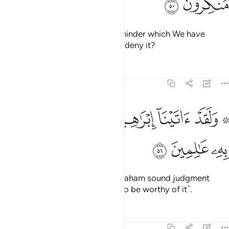
ﲊ
ﲋ
And this ˹Quran˺ is a blessed reminder which We have
revealed. Will you ˹pagans˺ then deny it?
Tafsirs
Lessons
Reflections
21:51
ﲌ ﲍ
ﲎ
ﲏ
ﲐ
۞ لقد اتينا ابراهيم رشده من قبل وكنا به عالمين ٥١
ﲑ
ﲒ
ﲓ
۞ َلَقَدْ ءَاتَيْنَآ إِبْرَٰهِيمَ رُشْدَهُۥ مِن قَبْلُ وَكُنَّا بِهِۦ عَـٰلِمِينَ ٥١
ﲔ
ﲕ
ﲖ
And indeed, We had granted Abraham sound judgment
early on, for We knew him well ˹to be worthy of it˺.
Tafsirs
Lessons
Reflections
21:52