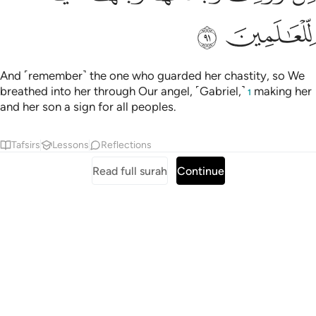
ﱋ
ﱌ
And ˹remember˺ the one who guarded her chastity, so We
breathed into her through Our angel, ˹Gabriel,˺
making her
1
and her son a sign for all peoples.
Tafsirs
Lessons
Reflections
Read full surah
Continue