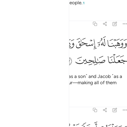
showered with blessings for all people.
1
Tafsirs
Lessons
Reflections
21:72
ﲽ
ﲾ
ﲿ
ﳀ
وهبنا له اسحاق ويعقوب نافلة وكلا جعلنا صالحين ٧٢
ﳁﳂ
ﳃ
َوَهَبْنَا لَهُۥٓ إِسْحَـٰقَ وَيَعْقُوبَ نَافِلَةًۭ ۖ وَكُلًّۭا جَعَلْنَا صَـٰلِحِينَ ٧٢
ﳄ
ﳅ
ﳆ
And We blessed him with Isaac ˹as a son˺ and Jacob ˹as a
grandson˺, as an additional favour—making all of them
righteous.
Tafsirs
Lessons
Reflections
21:73
جعلناهم ايمة يهدون بامرنا واوحينا اليهم فعل الخيرات واقام الصلاة وايتاء 