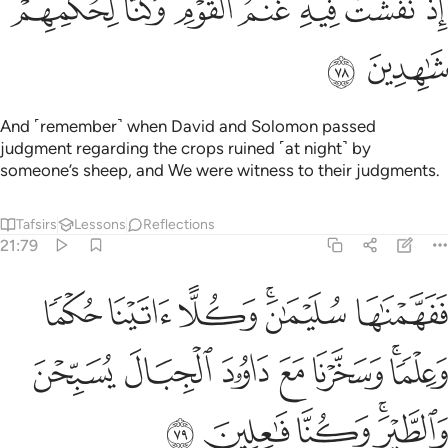
ﲍ
ﲎ
ﲏ
ﲐ
ﲑ
ﲒ
ﲓ
ﲔ
ﲕ
And ˹remember˺ when David and Solomon passed
judgment regarding the crops ruined ˹at night˺ by
someone’s sheep, and We were witness to their judgments.
Tafsirs
Lessons
Reflections
21:79
ﲖ
ﲗﲘ
ﲙ
ﲚ
ﲛ
فهمناها سليمان وكلا اتينا حكما وعلما وسخرنا مع داوود الجبال يسبحن وا
َفَهَّمْنَـٰهَا سُلَيْمَـٰنَ ۚ وَكُلًّا ءَاتَيْنَا حُكْمًۭا وَعِلْمًۭا ۚ وَسَخَّرْنَا مَعَ دَاوُۥدَ ٱلْجِبَالَ يُسَبِّحْنَ
ﲜﲝ
ﲞ
ﲟ
ﲠ
ﲡ
ﲢ
ﲣﲤ
ﲥ
ﲦ
ﲧ