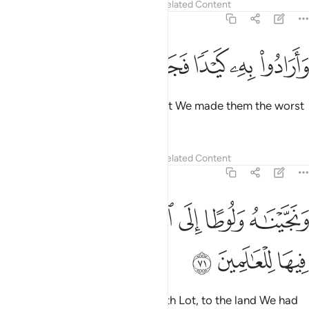
Tafsirs
Lessons
Reflections
Related Content
21:70
ﲮ
ﲯ
ﲰ
ارادوا به كيدا فجعلناهم الاخسرين ٧٠
ﲱ
ﲲ
ﲳ
َأَرَادُوا۟ بِهِۦ كَيْدًۭا فَجَعَلْنَـٰهُمُ ٱلْأَخْسَرِينَ ٧٠
They had sought to harm him, but We made them the worst
losers.
Tafsirs
Lessons
Reflections
Related Content
21:71
ﲴ
ﲵ
ﲶ
ﲷ
نجيناه ولوطا الى الارض التي باركنا فيها للعالمين ٧١
ﲸ
ﲹ
َنَجَّيْنَـٰهُ وَلُوطًا إِلَى ٱلْأَرْضِ ٱلَّتِى بَـٰرَكْنَا فِيهَا لِلْعَـٰلَمِينَ ٧١
ﲺ
ﲻ
ﲼ
Then We delivered him, along with Lot, to the land We had