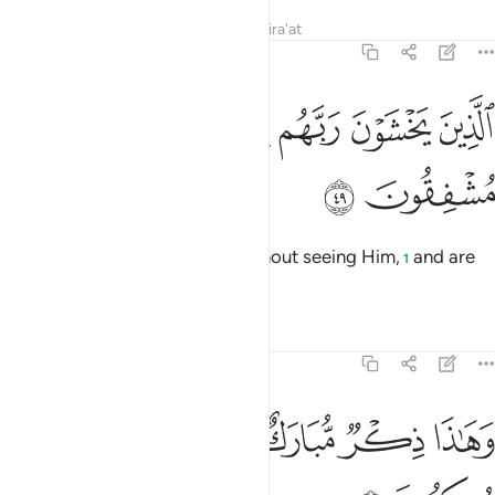
Tafsirs
Lessons
Reflections
Qira'at
21:49
ﱺ
ﱻ
ﱼ
ﱽ
ﱾ
لذين يخشون ربهم بالغيب وهم من الساعة مشفقون ٤٩
ﱿ
ﲀ
لَّذِينَ يَخْشَوْنَ رَبَّهُم بِٱلْغَيْبِ وَهُم مِّنَ ٱلسَّاعَةِ مُشْفِقُونَ ٤٩
ﲁ
ﲂ
who are in awe of their Lord without seeing Him,
and are
1
fearful of the Hour.
Tafsirs
Lessons
Reflections
21:50
ﲃ
ﲄ
ﲅ
هاذا ذكر مبارك انزلناه افانتم له منكرون ٥٠
ﲆﲇ
ﲈ
ﲉ
َهَـٰذَا ذِكْرٌۭ مُّبَارَكٌ أَنزَلْنَـٰهُ ۚ أَفَأَنتُمْ لَهُۥ مُنكِرُونَ ٥٠