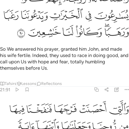
ﲷ
ﲸ
ﲹ
ﲺ
ﲻ
ﲼﲽ
ﲾ
ﲿ
ﳀ
ﳁ
So We answered his prayer, granted him John, and made
his wife fertile. Indeed, they used to race in doing good, and
call upon Us with hope and fear, totally humbling
themselves before Us.
Tafsirs
Lessons
Reflections
21:91
ﱁ
ﱂ
ﱃ
ﱄ
ﱅ
التي احصنت فرجها فنفخنا فيها من روحنا وجعلناها وابنها اية للعالمين ٩١
َٱلَّتِىٓ أَحْصَنَتْ فَرْجَهَا فَنَفَخْنَا فِيهَا مِن رُّوحِنَا وَجَعَلْنَـٰهَا وَٱبْنَهَآ ءَايَةًۭ لِّلْعَـٰل
ﱆ
ﱇ
ﱈ
ﱉ
ﱊ