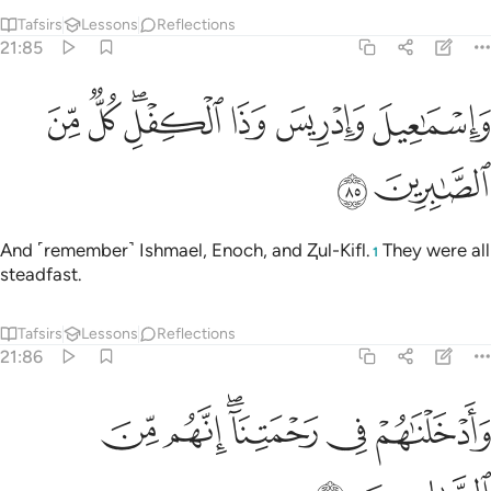
Tafsirs
Lessons
Reflections
21:85
ﱭ
ﱮ
ﱯ
اسماعيل وادريس وذا الكفل كل من الصابرين ٨٥
ﱰﱱ
ﱲ
ﱳ
َإِسْمَـٰعِيلَ وَإِدْرِيسَ وَذَا ٱلْكِفْلِ ۖ كُلٌّۭ مِّنَ ٱلصَّـٰبِرِينَ ٨٥
ﱴ
ﱵ
And ˹remember˺ Ishmael, Enoch, and Ⱬul-Kifl.
They were all
1
steadfast.
Tafsirs
Lessons
Reflections
21:86
ﱶ
ﱷ
ﱸﱹ
ادخلناهم في رحمتنا انهم من الصالحين ٨٦
ﱺ
ﱻ
َأَدْخَلْنَـٰهُمْ فِى رَحْمَتِنَآ ۖ إِنَّهُم مِّنَ ٱلصَّـٰلِحِينَ ٨٦