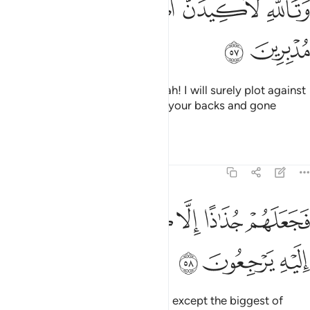
ﳈ
ﳉ
ﳊ
ﳋ
ﳌ
ﳍ
َتَٱللَّهِ لَأَكِيدَنَّ أَصْنَـٰمَكُم بَعْدَ أَن تُوَلُّوا۟ مُدْبِرِينَ ٥٧
ﳎ
ﳏ
˹Then he said to himself,˺ “By Allah! I will surely plot against
your idols after you have turned your backs and gone
away.”
Tafsirs
Lessons
Reflections
21:58
ﱁ
ﱂ
ﱃ
ﱄ
جعلهم جذاذا الا كبيرا لهم لعلهم اليه يرجعون ٥٨
ﱅ
ﱆ
َجَعَلَهُمْ جُذَٰذًا إِلَّا كَبِيرًۭا لَّهُمْ لَعَلَّهُمْ إِلَيْهِ يَرْجِعُونَ ٥٨
ﱇ
ﱈ
ﱉ
So he smashed them into pieces, except the biggest of