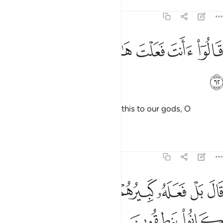
Tafsirs
Lessons
Reflections
21:62
ﱤ
ﱥ
ﱦ
ﱧ
الوا اانت فعلت هاذا بالهتنا يا ابراهيم ٦٢
ﱨ
ﱩ
َالُوٓا۟ ءَأَنتَ فَعَلْتَ هَـٰذَا بِـَٔالِهَتِنَا يَـٰٓإِبْرَٰهِيمُ ٦٢
ﱪ
They asked, “Was it you who did this to our gods, O
Abraham?”
Tafsirs
Lessons
Reflections
21:63
ﱫ
ﱬ
ﱭ
ﱮ
ﱯ
ال بل فعله كبيرهم هاذا فاسالوهم ان كانوا ينطقون ٦٣
ﱰ
ﱱ
َالَ بَلْ فَعَلَهُۥ كَبِيرُهُمْ هَـٰذَا فَسْـَٔلُوهُمْ إِن كَانُوا۟ يَنطِقُونَ ٦٣
ﱲ
ﱳ
ﱴ