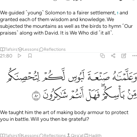
We guided ˹young˺ Solomon to a fairer settlement,
and
1
granted each of them wisdom and knowledge. We
subjected the mountains as well as the birds to hymn ˹Our
praises˺ along with David. It is We Who did ˹it all˺.
Tafsirs
Lessons
Reflections
21:80
ﲨ
ﲩ
ﲪ
ﲫ
علمناه صنعة لبوس لكم لتحصنكم من باسكم فهل انتم شاكرون ٨٠
ﲬ
َعَلَّمْنَـٰهُ صَنْعَةَ لَبُوسٍۢ لَّكُمْ لِتُحْصِنَكُم مِّنۢ بَأْسِكُمْ ۖ فَهَلْ أَنتُمْ شَـٰكِرُونَ ٨٠
ﲭ
ﲮﲯ
ﲰ
ﲱ
ﲲ
ﲳ
We taught him the art of making body armour to protect
you in battle. Will you then be grateful?
Tafsirs
Lessons
Reflections
Qira'at
Hadith