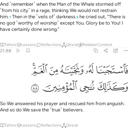
And ˹remember˺ when the Man of the Whale stormed off
˹from his city˺ in a rage, thinking We would not restrain
him.
Then in the ˹veils of˺ darkness
he cried out, “There is
1
2
no god ˹worthy of worship˺ except You. Glory be to You! I
have certainly done wrong.”
Tafsirs
Lessons
Reflections
Qira'at
Related Content
21:88
ﲖ
ﲗ
ﲘ
ﲙ
استجبنا له ونجيناه من الغم وكذالك ننجي المومنين ٨٨
ﲚﲛ
َٱسْتَجَبْنَا لَهُۥ وَنَجَّيْنَـٰهُ مِنَ ٱلْغَمِّ ۚ وَكَذَٰلِكَ نُـۨجِى ٱلْمُؤْمِنِينَ ٨٨
ﲜ
ﲝ
ﲞ
ﲟ
So We answered his prayer and rescued him from anguish.
And so do We save the ˹true˺ believers.
Tafsirs
Lessons
Reflections
Qira'at