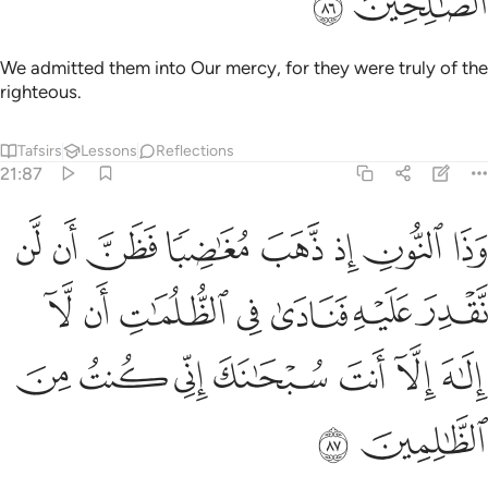
ﱼ
ﱽ
We admitted them into Our mercy, for they were truly of the
righteous.
Tafsirs
Lessons
Reflections
21:87
ﱾ
ﱿ
ﲀ
ﲁ
ﲂ
ﲃ
ﲄ
ﲅ
ذا النون اذ ذهب مغاضبا فظن ان لن نقدر عليه فنادى في الظلمات ان لا 
َذَا ٱلنُّونِ إِذ ذَّهَبَ مُغَـٰضِبًۭا فَظَنَّ أَن لَّن نَّقْدِرَ عَلَيْهِ فَنَادَىٰ فِ
ﲆ
ﲇ
ﲈ
ﲉ
ﲊ
ﲋ
ﲌ
ﲍ
ﲎ
ﲏ
ﲐ
ﲑ
ﲒ
ﲓ
ﲔ
ﲕ