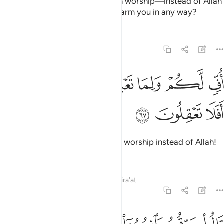
He rebuked ˹them˺, “Do you then worship—instead of Allah
—what can neither benefit nor harm you in any way?
Tafsirs
Lessons
Reflections
21:67
ﲓ
ﲔ
ﲕ
ﲖ
ف لكم ولما تعبدون من دون الله افلا تعقلون ٦٧
ﲗ
ﲘ
ﲙﲚ
ُفٍّۢ لَّكُمْ وَلِمَا تَعْبُدُونَ مِن دُونِ ٱللَّهِ ۖ أَفَلَا تَعْقِلُونَ ٦٧
ﲛ
ﲜ
ﲝ
Shame on you and whatever you worship instead of Allah!
Do you not have any sense?”
Tafsirs
Lessons
Reflections
Qira'at
21:68
الوا حرقوه وانصروا الهتكم ان كنتم فاعلين ٦٨