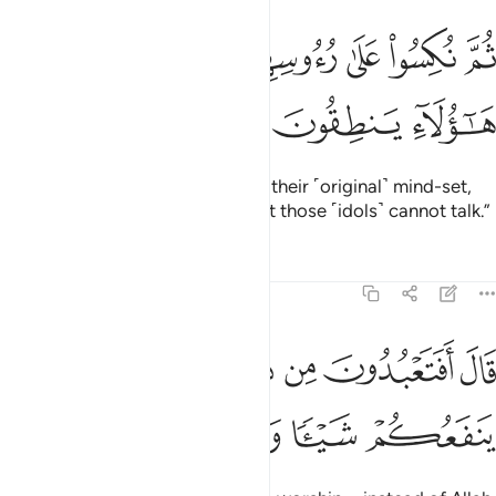
ﱽ
ﱾ
ﱿ
ﲀ
ﲁ
م نكسوا على رءوسهم لقد علمت ما هاولاء ينطقون ٦٥
ﲂ
ﲃ
ُمَّ نُكِسُوا۟ عَلَىٰ رُءُوسِهِمْ لَقَدْ عَلِمْتَ مَا هَـٰٓؤُلَآءِ يَنطِقُونَ ٦٥
ﲄ
ﲅ
ﲆ
Then they ˹quickly˺ regressed to their ˹original˺ mind-set,
˹arguing,˺ “You already know that those ˹idols˺ cannot talk.”
Tafsirs
Lessons
Reflections
21:66
ﲇ
ﲈ
ﲉ
ﲊ
ﲋ
ﲌ
ال افتعبدون من دون الله ما لا ينفعكم شييا ولا يضركم ٦٦
ﲍ
َالَ أَفَتَعْبُدُونَ مِن دُونِ ٱللَّهِ مَا لَا يَنفَعُكُمْ شَيْـًۭٔا وَلَا يَضُرُّكُمْ ٦٦
ﲎ
ﲏ
ﲐ
ﲑ
ﲒ