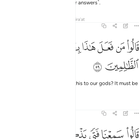
them, so they might turn to it ˹for answers˺.
Tafsirs
Lessons
Reflections
Qira'at
21:59
ﱊ
ﱋ
ﱌ
ﱍ
الوا من فعل هاذا بالهتنا انه لمن الظالمين ٥٩
ﱎ
ﱏ
ﱐ
َالُوا۟ مَن فَعَلَ هَـٰذَا بِـَٔالِهَتِنَآ إِنَّهُۥ لَمِنَ ٱلظَّـٰلِمِينَ ٥٩
ﱑ
ﱒ
They protested, “Who dared do this to our gods? It must be
an evildoer!”
Tafsirs
Lessons
Reflections
21:60
ﱓ
ﱔ
ﱕ
الوا سمعنا فتى يذكرهم يقال له ابراهيم ٦٠
ﱖ
ﱗ
ﱘ
ﱙ
َالُوا۟ سَمِعْنَا فَتًۭى يَذْكُرُهُمْ يُقَالُ لَهُۥٓ إِبْرَٰهِيمُ ٦٠