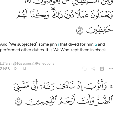
ﱁ
ﱂ
ﱃ
ﱄ
ﱅ
َمِنَ ٱلشَّيَـٰطِينِ مَن يَغُوصُونَ لَهُۥ وَيَعْمَلُونَ عَمَلًۭا دُونَ ذَٰلِكَ ۖ وَكُنَّا لَهُمْ حَـٰفِظِي
ﱆ
ﱇ
ﱈ
ﱉﱊ
ﱋ
ﱌ
ﱍ
ﱎ
And ˹We subjected˺ some jinn
that dived for him,
and
1
2
performed other duties. It is We Who kept them in check.
Tafsirs
Lessons
Reflections
21:83
ﱏ ﱐ
ﱑ
ﱒ
ﱓ
ﱔ
۞ ايوب اذ نادى ربه اني مسني الضر وانت ارحم الراحمين ٨٣
ﱕ
َأَيُّوبَ إِذْ نَادَىٰ رَبَّهُۥٓ أَنِّى مَسَّنِىَ ٱلضُّرُّ وَأَنتَ أَرْحَمُ ٱلرَّٰحِمِينَ ٣
ﱖ
ﱗ
ﱘ
ﱙ
ﱚ