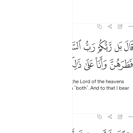
joke?”
Tafsirs
Lessons
Reflections
21:56
ﲺ
ﲻ
ﲼ
ﲽ
ﲾ
ﲿ
ﳀ
ال بل ربكم رب السماوات والارض الذي فطرهن وانا على ذالكم من الشا
َالَ بَل رَّبُّكُمْ رَبُّ ٱلسَّمَـٰوَٰتِ وَٱلْأَرْضِ ٱلَّذِى فَطَرَهُنَّ وَأَنَا۠ عَلَىٰ ذ
ﳁ
ﳂ
ﳃ
ﳄ
ﳅ
ﳆ
ﳇ
He replied, “In fact, your Lord is the Lord of the heavens
and the earth, Who created them ˹both˺. And to that I bear
witness.”
Tafsirs
Lessons
Reflections
21:57
تالله لاكيدن اصنامكم بعد ان تولوا مدبرين ٥٧