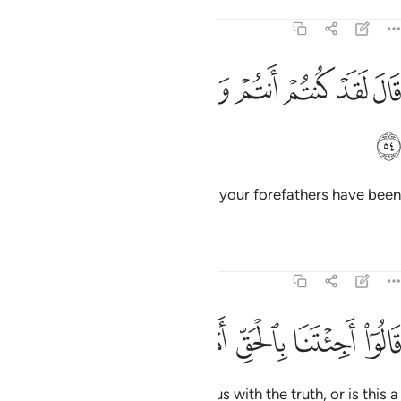
Tafsirs
Lessons
Reflections
21:54
ﲩ
ﲪ
ﲫ
ﲬ
ال لقد كنتم انتم واباوكم في ضلال مبين ٥٤
ﲭ
ﲮ
ﲯ
ﲰ
َالَ لَقَدْ كُنتُمْ أَنتُمْ وَءَابَآؤُكُمْ فِى ضَلَـٰلٍۢ مُّبِينٍۢ ٥٤
ﲱ
He responded, “Indeed, you and your forefathers have been
clearly astray.”
Tafsirs
Lessons
Reflections
21:55
ﲲ
ﲳ
ﲴ
ﲵ
الوا اجيتنا بالحق ام انت من اللاعبين ٥٥
ﲶ
ﲷ
ﲸ
ﲹ
َالُوٓا۟ أَجِئْتَنَا بِٱلْحَقِّ أَمْ أَنتَ مِنَ ٱللَّـٰعِبِينَ ٥٥
They asked, “Have you come to us with the truth, or is this a