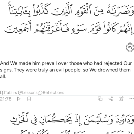
ﱹ
ﱺ
ﱻ
ﱼ
ﱽ
ﱾﱿ
نصرناه من القوم الذين كذبوا باياتنا انهم كانوا قوم سوء فاغرقناهم اجمعي
َنَصَرْنَـٰهُ مِنَ ٱلْقَوْمِ ٱلَّذِينَ كَذَّبُوا۟ بِـَٔايَـٰتِنَآ ۚ إِنَّهُمْ كَانُوا۟ قَوْمَ سَوْءٍۢ فَأَغْ
ﲀ
ﲁ
ﲂ
ﲃ
ﲄ
ﲅ
ﲆ
And We made him prevail over those who had rejected Our
signs. They were truly an evil people, so We drowned them
all.
Tafsirs
Lessons
Reflections
21:78
ﲇ
ﲈ
ﲉ
ﲊ
ﲋ
ﲌ
داوود وسليمان اذ يحكمان في الحرث اذ نفشت فيه غنم القوم وكنا لحكم
َدَاوُۥدَ وَسُلَيْمَـٰنَ إِذْ يَحْكُمَانِ فِى ٱلْحَرْثِ إِذْ نَفَشَتْ فِيهِ غَنَمُ ٱلْقَوْمِ وَكُنَّا لِحُ