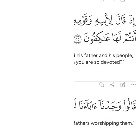
ﲗ
ﲘ
ﲙ
ﲚ
ﲛ
ﲜ
ذ قال لابيه وقومه ما هاذه التماثيل التي انتم لها عاكفون ٥٢
ﲝ
ﲞ
ِذْ قَالَ لِأَبِيهِ وَقَوْمِهِۦ مَا هَـٰذِهِ ٱلتَّمَاثِيلُ ٱلَّتِىٓ أَنتُمْ لَهَا عَـٰكِفُونَ ٥٢
ﲟ
ﲠ
ﲡ
ﲢ
˹Remember˺ when he questioned his father and his people,
“What are these statues to which you are so devoted?”
Tafsirs
Lessons
Reflections
21:53
ﲣ
ﲤ
الوا وجدنا اباءنا لها عابدين ٥٣
ﲥ
ﲦ
ﲧ
ﲨ
َالُوا۟ وَجَدْنَآ ءَابَآءَنَا لَهَا عَـٰبِدِينَ ٥٣
They replied, “We found our forefathers worshipping them.”