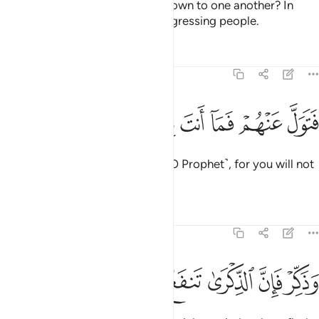
Have they passed this ˹cliché˺ down to one another? In
fact, they have ˹all˺ been a transgressing people.
Tafsirs
Lessons
Reflections
51:54
ﱗ
ﱘ
ﱙ
تول عنهم فما انت بملوم ٥٤
ﱚ
ﱛ
ﱜ
َتَوَلَّ عَنْهُمْ فَمَآ أَنتَ بِمَلُومٍۢ ٥٤
So ˹now˺ turn away from them ˹O Prophet˺, for you will not
be blamed.
1
Tafsirs
Lessons
Reflections
51:55
ﱝ
ﱞ
ﱟ
ذكر فان الذكرى تنفع المومنين ٥٥
ﱠ
ﱡ
ﱢ
َذَكِّرْ فَإِنَّ ٱلذِّكْرَىٰ تَنفَعُ ٱلْمُؤْمِنِينَ ٥٥