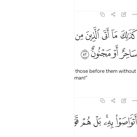
Tafsirs
Lessons
Reflections
51:52
ﱁ
ﱂ
ﱃ
ﱄ
ﱅ
ﱆ
ﱇ
ﱈ
ﱉ
ذالك ما اتى الذين من قبلهم من رسول الا قالوا ساحر او مجنون ٥٢
ﱊ
َذَٰلِكَ مَآ أَتَى ٱلَّذِينَ مِن قَبْلِهِم مِّن رَّسُولٍ إِلَّا قَالُوا۟ سَاحِرٌ أَوْ مَجْنُونٌ ٥٢
ﱋ
ﱌ
ﱍ
ﱎ
Similarly, no messenger came to those before them without
being told: “A magician or a madman!”
Tafsirs
Lessons
Reflections
51:53
ﱏ
ﱐﱑ
ﱒ
ﱓ
تواصوا به بل هم قوم طاغون ٥٣
ﱔ
ﱕ
ﱖ
َتَوَاصَوْا۟ بِهِۦ ۚ بَلْ هُمْ قَوْمٌۭ طَاغُونَ ٥٣