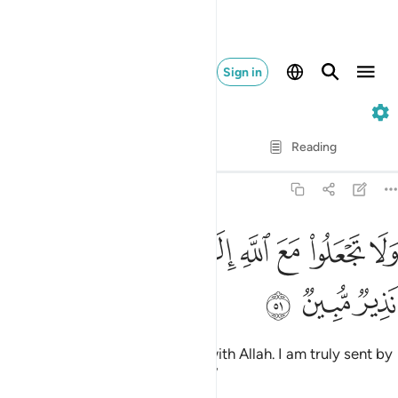
Sign in
51. Adh-Dhariyat
Verse by Verse
Reading
Translation
: Dr. Mustafa Khattab
51:51
ﳜ
ﳝ
ﳞ
ﳟ
ﳠ
ﳡﳢ
لا تجعلوا مع الله الاها اخر اني لكم منه نذير مبين ٥١
ﳣ
ﳤ
ﳥ
َلَا تَجْعَلُوا۟ مَعَ ٱللَّهِ إِلَـٰهًا ءَاخَرَ ۖ إِنِّى لَكُم مِّنْهُ نَذِيرٌۭ مُّبِينٌۭ ٥١
ﳦ
ﳧ
ﳨ
And do not set up another god with Allah. I am truly sent by
Him with a clear warning to you.”