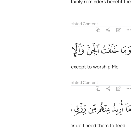
But ˹continue to˺ remind. For certainly reminders benefit the
believers.
Tafsirs
Lessons
Reflections
Related Content
51:56
ﱣ
ﱤ
ﱥ
ما خلقت الجن والانس الا ليعبدون ٥٦
ﱦ
ﱧ
ﱨ
ﱩ
َمَا خَلَقْتُ ٱلْجِنَّ وَٱلْإِنسَ إِلَّا لِيَعْبُدُونِ ٥٦
I did not create jinn and humans except to worship Me.
Tafsirs
Lessons
Reflections
Related Content
51:57
ﱪ
ﱫ
ﱬ
ﱭ
ﱮ
ﱯ
ا اريد منهم من رزق وما اريد ان يطعمون ٥٧
ﱰ
ﱱ
ﱲ
ﱳ
َآ أُرِيدُ مِنْهُم مِّن رِّزْقٍۢ وَمَآ أُرِيدُ أَن يُطْعِمُونِ ٥٧
I seek no provision from them, nor do I need them to feed