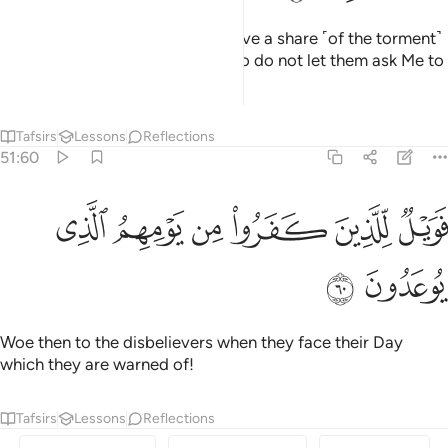
The wrongdoers will certainly have a share ˹of the torment˺
like that of their predecessors. So do not let them ask Me to
hasten ˹it˺.
Tafsirs
Lessons
Reflections
51:60
ﲆ
ﲇ
ﲈ
ﲉ
ويل للذين كفروا من يومهم الذي يوعدون ٦٠
ﲊ
ﲋ
َوَيْلٌۭ لِّلَّذِينَ كَفَرُوا۟ مِن يَوْمِهِمُ ٱلَّذِى يُوعَدُونَ ٦٠
ﲌ
ﲍ
Woe then to the disbelievers when they face their Day
which they are warned of!
Tafsirs
Lessons
Reflections