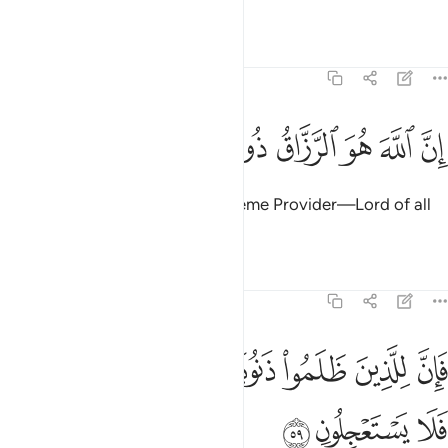
Me.
Tafsirs
Lessons
Reflections
51:58
ﱴ
ﱵ
ﱶ
ﱷ
ﱸ
ن الله هو الرزاق ذو القوة المتين ٥٨
ﱹ
ﱺ
ﱻ
ِنَّ ٱللَّهَ هُوَ ٱلرَّزَّاقُ ذُو ٱلْقُوَّةِ ٱلْمَتِينُ ٥٨
Indeed, Allah ˹alone˺ is the Supreme Provider—Lord of all
Power, Ever Mighty.
Tafsirs
Lessons
Reflections
51:59
ﱼ
ﱽ
ﱾ
ﱿ
ﲀ
ﲁ
ان للذين ظلموا ذنوبا مثل ذنوب اصحابهم فلا يستعجلون ٥٩
ﲂ
َإِنَّ لِلَّذِينَ ظَلَمُوا۟ ذَنُوبًۭا مِّثْلَ ذَنُوبِ أَصْحَـٰبِهِمْ فَلَا يَسْتَعْجِلُونِ ٥٩
ﲃ
ﲄ
ﲅ