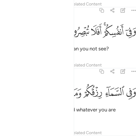
Tafsirs
Lessons
Reflections
Related Content
51:21
ﲒ
ﲓﲔ
ﲕ
في انفسكم افلا تبصرون ٢١
ﲖ
ﲗ
َفِىٓ أَنفُسِكُمْ ۚ أَفَلَا تُبْصِرُونَ ٢١
as there are within yourselves. Can you not see?
Tafsirs
Lessons
Reflections
Related Content
51:22
ﲘ
ﲙ
ﲚ
في السماء رزقكم وما توعدون ٢٢
ﲛ
ﲜ
ﲝ
َفِى ٱلسَّمَآءِ رِزْقُكُمْ وَمَا تُوعَدُونَ ٢٢
In heaven is your sustenance and whatever you are
promised.
Tafsirs
Lessons
Reflections
Related Content