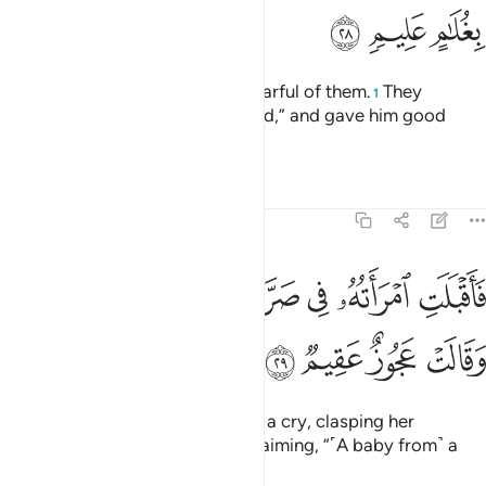
ﳐ
ﳑ
ﳒ
˹They did not eat,˺ so he grew fearful of them.
They
1
reassured ˹him˺, “Do not be afraid,” and gave him good
news of a knowledgeable son.
2
Tafsirs
Lessons
Reflections
51:29
ﳓ
ﳔ
ﳕ
ﳖ
ﳗ
اقبلت امراته في صرة فصكت وجهها وقالت عجوز عقيم ٢٩
ﳘ
َأَقْبَلَتِ ٱمْرَأَتُهُۥ فِى صَرَّةٍۢ فَصَكَّتْ وَجْهَهَا وَقَالَتْ عَجُوزٌ عَقِيمٌۭ ٢٩
ﳙ
ﳚ
ﳛ
ﳜ
Then his wife came forward with a cry, clasping her
forehead ˹in astonishment˺, exclaiming, “˹A baby from˺ a
barren, old woman!”