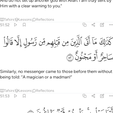
And do not set up another god with Allah. I am truly sent by
Him with a clear warning to you.”
Tafsirs
Lessons
Reflections
51:52
ﱁ
ﱂ
ﱃ
ﱄ
ﱅ
ﱆ
ﱇ
ﱈ
ﱉ
ذالك ما اتى الذين من قبلهم من رسول الا قالوا ساحر او مجنون ٥٢
ﱊ
َذَٰلِكَ مَآ أَتَى ٱلَّذِينَ مِن قَبْلِهِم مِّن رَّسُولٍ إِلَّا قَالُوا۟ سَاحِرٌ أَوْ مَجْنُونٌ ٥٢
ﱋ
ﱌ
ﱍ
ﱎ
Similarly, no messenger came to those before them without
being told: “A magician or a madman!”
Tafsirs
Lessons
Reflections
51:53
تواصوا به بل هم قوم طاغون ٥٣