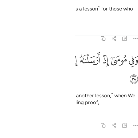
And We have left a sign there
˹as a lesson˺ for those who
1
fear the painful punishment.
Tafsirs
Lessons
Reflections
51:38
ﱱ
ﱲ
ﱳ
ﱴ
ﱵ
ﱶ
في موسى اذ ارسلناه الى فرعون بسلطان مبين ٣٨
ﱷ
ﱸ
َفِى مُوسَىٰٓ إِذْ أَرْسَلْنَـٰهُ إِلَىٰ فِرْعَوْنَ بِسُلْطَـٰنٍۢ مُّبِينٍۢ ٣٨
ﱹ
And in ˹the story of˺ Moses ˹was another lesson,˺ when We
sent him to Pharaoh with compelling proof,
Tafsirs
Lessons
Reflections
51:39