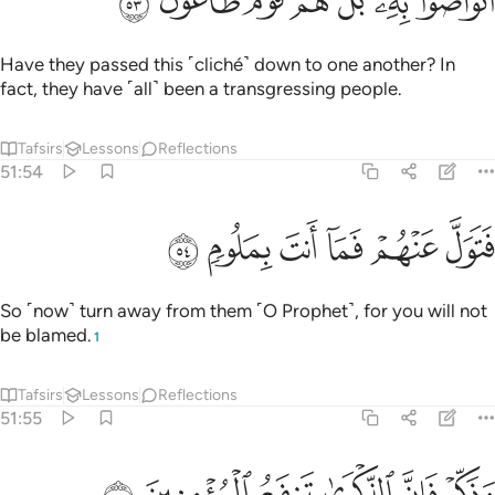
ﱏ
ﱐﱑ
ﱒ
ﱓ
ﱔ
ﱕ
ﱖ
َتَوَاصَوْا۟ بِهِۦ ۚ بَلْ هُمْ قَوْمٌۭ طَاغُونَ ٥٣
Have they passed this ˹cliché˺ down to one another? In
fact, they have ˹all˺ been a transgressing people.
Tafsirs
Lessons
Reflections
51:54
ﱗ
ﱘ
ﱙ
تول عنهم فما انت بملوم ٥٤
ﱚ
ﱛ
ﱜ
َتَوَلَّ عَنْهُمْ فَمَآ أَنتَ بِمَلُومٍۢ ٥٤
So ˹now˺ turn away from them ˹O Prophet˺, for you will not
be blamed.
1
Tafsirs
Lessons
Reflections
51:55
ﱝ
ﱞ
ﱟ
ذكر فان الذكرى تنفع المومنين ٥٥
ﱠ
ﱡ
ﱢ