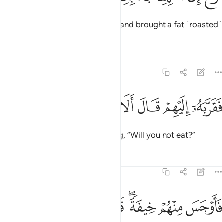
Then he slipped off to his family and brought a fat ˹roasted˺
calf,
1
Tafsirs
Lessons
Reflections
51:27
ﳁ
ﳂ
قربه اليهم قال الا تاكلون ٢٧
ﳃ
ﳄ
ﳅ
ﳆ
َقَرَّبَهُۥٓ إِلَيْهِمْ قَالَ أَلَا تَأْكُلُونَ ٢٧
and placed it before them, asking, “Will you not eat?”
Tafsirs
Lessons
Reflections
51:28
ﳇ
ﳈ
ﳉﳊ
ﳋ
ﳌ
ﳍﳎ
اوجس منهم خيفة قالوا لا تخف وبشروه بغلام عليم ٢٨
ﳏ
َأَوْجَسَ مِنْهُمْ خِيفَةًۭ ۖ قَالُوا۟ لَا تَخَفْ ۖ وَبَشَّرُوهُ بِغُلَـٰمٍ عَلِيمٍۢ ٢٨