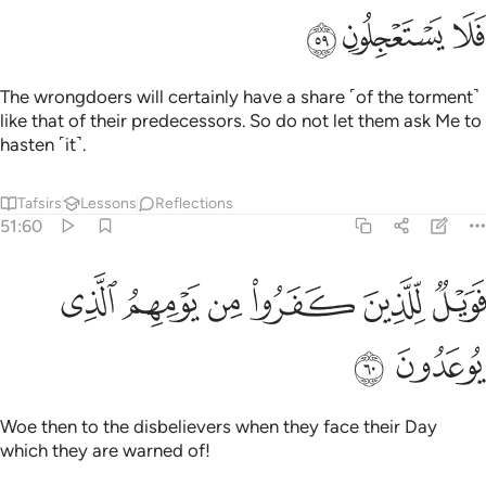
ﲃ
ﲄ
ﲅ
The wrongdoers will certainly have a share ˹of the torment˺
like that of their predecessors. So do not let them ask Me to
hasten ˹it˺.
Tafsirs
Lessons
Reflections
51:60
ﲆ
ﲇ
ﲈ
ﲉ
ويل للذين كفروا من يومهم الذي يوعدون ٦٠
ﲊ
ﲋ
َوَيْلٌۭ لِّلَّذِينَ كَفَرُوا۟ مِن يَوْمِهِمُ ٱلَّذِى يُوعَدُونَ ٦٠
ﲌ
ﲍ
Woe then to the disbelievers when they face their Day
which they are warned of!