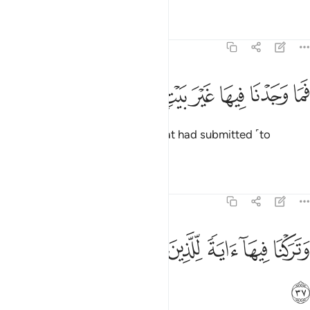
Tafsirs
Lessons
Reflections
51:36
ﱡ
ﱢ
ﱣ
ﱤ
ﱥ
ما وجدنا فيها غير بيت من المسلمين ٣٦
ﱦ
ﱧ
ﱨ
َمَا وَجَدْنَا فِيهَا غَيْرَ بَيْتٍۢ مِّنَ ٱلْمُسْلِمِينَ ٣٦
But We only found one family that had submitted ˹to
Allah˺.
1
Tafsirs
Lessons
Reflections
51:37
ﱩ
ﱪ
ﱫ
ﱬ
تركنا فيها اية للذين يخافون العذاب الاليم ٣٧
ﱭ
ﱮ
ﱯ
َتَرَكْنَا فِيهَآ ءَايَةًۭ لِّلَّذِينَ يَخَافُونَ ٱلْعَذَابَ ٱلْأَلِيمَ ٣٧
ﱰ