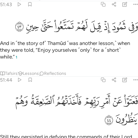
51:43
ﲛ
ﲜ
ﲝ
ﲞ
ﲟ
في ثمود اذ قيل لهم تمتعوا حتى حين ٤٣
ﲠ
ﲡ
ﲢ
ﲣ
َفِى ثَمُودَ إِذْ قِيلَ لَهُمْ تَمَتَّعُوا۟ حَتَّىٰ حِينٍۢ ٤٣
And in ˹the story of˺ Thamûd ˹was another lesson,˺ when
they were told, “Enjoy yourselves ˹only˺ for a ˹short˺
while.”
1
Tafsirs
Lessons
Reflections
51:44
ﲤ
ﲥ
ﲦ
ﲧ
ﲨ
عتوا عن امر ربهم فاخذتهم الصاعقة وهم ينظرون ٤٤
ﲩ
ﲪ
َعَتَوْا۟ عَنْ أَمْرِ رَبِّهِمْ فَأَخَذَتْهُمُ ٱلصَّـٰعِقَةُ وَهُمْ يَنظُرُونَ ٤٤
ﲫ
ﲬ
Still they persisted in defying the commands of their Lord,