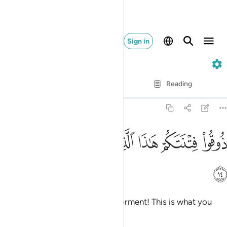
Sign in
51. Adh-Dhariyat
Verse by Verse
Reading
Translation
: Dr. Mustafa Khattab
51:14
ﱣ
ﱤ
ﱥ
ﱦ
وقوا فتنتكم هاذا الذي كنتم به تستعجلون ١٤
ﱧ
ﱨ
ﱩ
ُوقُوا۟ فِتْنَتَكُمْ هَـٰذَا ٱلَّذِى كُنتُم بِهِۦ تَسْتَعْجِلُونَ ١٤
ﱪ
˹They will be told,˺ “Taste your torment! This is what you
sought to hasten.”