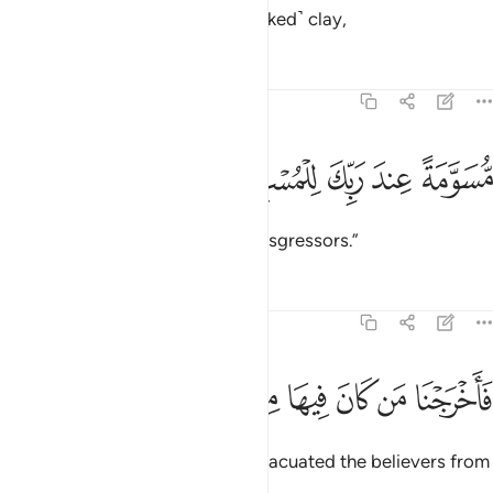
to send upon them stones of ˹baked˺ clay,
Tafsirs
Lessons
Reflections
51:34
ﱕ
ﱖ
ﱗ
سومة عند ربك للمسرفين ٣٤
ﱘ
ﱙ
ُّسَوَّمَةً عِندَ رَبِّكَ لِلْمُسْرِفِينَ ٣٤
marked by your Lord for the transgressors.”
Tafsirs
Lessons
Reflections
51:35
ﱚ
ﱛ
ﱜ
ﱝ
ﱞ
اخرجنا من كان فيها من المومنين ٣٥
ﱟ
ﱠ
َأَخْرَجْنَا مَن كَانَ فِيهَا مِنَ ٱلْمُؤْمِنِينَ ٣٥
Then ˹before the torment˺ We evacuated the believers from
the city.