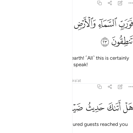
51:23
ﲞ
ﲟ
ﲠ
ﲡ
ﲢ
ورب السماء والارض انه لحق مثل ما انكم تنطقون ٢٣
ﲣ
ﲤ
ﲥ
َوَرَبِّ ٱلسَّمَآءِ وَٱلْأَرْضِ إِنَّهُۥ لَحَقٌّۭ مِّثْلَ مَآ أَنَّكُمْ تَنطِقُونَ ٢٣
ﲦ
ﲧ
Then by the Lord of heaven and earth! ˹All˺ this is certainly
as true as ˹the fact that˺ you can speak!
Tafsirs
Lessons
Reflections
Qira'at
51:24
ﲨ
ﲩ
ﲪ
ﲫ
ل اتاك حديث ضيف ابراهيم المكرمين ٢٤
ﲬ
ﲭ
ﲮ
َلْ أَتَىٰكَ حَدِيثُ ضَيْفِ إِبْرَٰهِيمَ ٱلْمُكْرَمِينَ ٢٤
Has the story of Abraham’s honoured guests reached you
˹O Prophet˺?