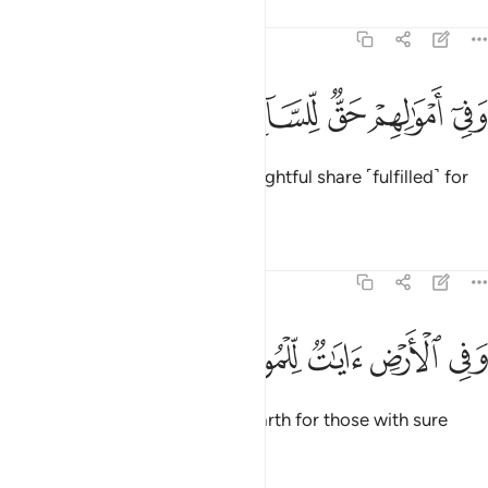
Tafsirs
Lessons
Reflections
51:19
ﲇ
ﲈ
ﲉ
في اموالهم حق للسايل والمحروم ١٩
ﲊ
ﲋ
ﲌ
َفِىٓ أَمْوَٰلِهِمْ حَقٌّۭ لِّلسَّآئِلِ وَٱلْمَحْرُومِ ١٩
And in their wealth there was a rightful share ˹fulfilled˺ for
the beggar and the poor.
Tafsirs
Lessons
Reflections
51:20
ﲍ
ﲎ
ﲏ
في الارض ايات للموقنين ٢٠
ﲐ
ﲑ
َفِى ٱلْأَرْضِ ءَايَـٰتٌۭ لِّلْمُوقِنِينَ ٢٠
There are ˹countless˺ signs on earth for those with sure
faith,