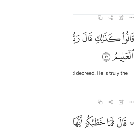
Tafsirs
Lessons
Reflections
51:30
ﳝ
ﳞ
ﳟ
ﳠﳡ
الوا كذالك قال ربك انه هو الحكيم العليم ٣٠
ﳢ
ﳣ
ﳤ
َالُوا۟ كَذَٰلِكِ قَالَ رَبُّكِ ۖ إِنَّهُۥ هُوَ ٱلْحَكِيمُ ٱلْعَلِيمُ ٣٠
ﳥ
ﳦ
They replied, “Such has your Lord decreed. He is truly the
All-Wise, All-Knowing.”
Tafsirs
Lessons
Reflections
51:31
ﱁ ﱂ
ﱃ
ﱄ
ﱅ
۞ ال فما خطبكم ايها المرسلون ٣١
ﱆ
ﱇ
۞ َالَ فَمَا خَطْبُكُمْ أَيُّهَا ٱلْمُرْسَلُونَ ٣١