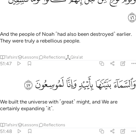
ﲾ
And the people of Noah ˹had also been destroyed˺ earlier.
They were truly a rebellious people.
Tafsirs
Lessons
Reflections
Qira'at
51:47
ﲿ
ﳀ
ﳁ
السماء بنيناها بايد وانا لموسعون ٤٧
ﳂ
ﳃ
ﳄ
َٱلسَّمَآءَ بَنَيْنَـٰهَا بِأَيْي۟دٍۢ وَإِنَّا لَمُوسِعُونَ ٤٧
We built the universe with ˹great˺ might, and We are
certainly expanding ˹it˺.
Tafsirs
Lessons
Reflections
51:48