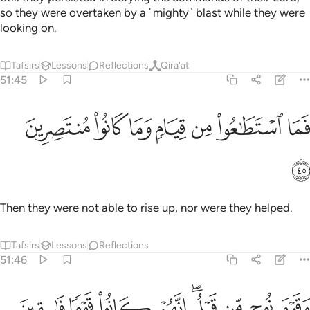
so they were overtaken by a ˹mighty˺ blast while they were
looking on.
Tafsirs
Lessons
Reflections
Qira'at
51:45
ﲭ
ﲮ
ﲯ
ﲰ
ﲱ
ما استطاعوا من قيام وما كانوا منتصرين ٤٥
ﲲ
ﲳ
َمَا ٱسْتَطَـٰعُوا۟ مِن قِيَامٍۢ وَمَا كَانُوا۟ مُنتَصِرِينَ ٤٥
ﲴ
Then they were not able to rise up, nor were they helped.
Tafsirs
Lessons
Reflections
51:46
ﲵ
ﲶ
ﲷ
ﲸﲹ
ﲺ
قوم نوح من قبل انهم كانوا قوما فاسقين ٤٦
ﲻ
ﲼ
ﲽ
َقَوْمَ نُوحٍۢ مِّن قَبْلُ ۖ إِنَّهُمْ كَانُوا۟ قَوْمًۭا فَـٰسِقِينَ ٤٦