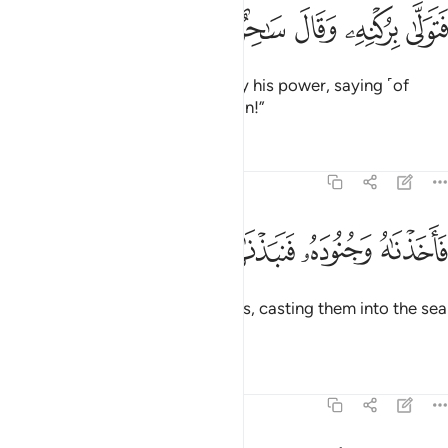
ﱺ
ﱻ
ﱼ
ﱽ
تولى بركنه وقال ساحر او مجنون ٣٩
ﱾ
ﱿ
ﲀ
َتَوَلَّىٰ بِرُكْنِهِۦ وَقَالَ سَـٰحِرٌ أَوْ مَجْنُونٌۭ ٣٩
but Pharaoh was carried away by his power, saying ˹of
Moses˺, “A magician or a madman!”
Tafsirs
Lessons
Reflections
51:40
ﲁ
ﲂ
ﲃ
ﲄ
اخذناه وجنوده فنبذناهم في اليم وهو مليم ٤٠
ﲅ
ﲆ
ﲇ
ﲈ
َأَخَذْنَـٰهُ وَجُنُودَهُۥ فَنَبَذْنَـٰهُمْ فِى ٱلْيَمِّ وَهُوَ مُلِيمٌۭ ٤٠
So We seized him and his soldiers, casting them into the sea
while he was blameworthy.
1
Tafsirs
Lessons
Reflections
51:41