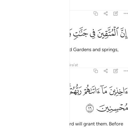
Tafsirs
Lessons
Reflections
51:15
ﱫ
ﱬ
ﱭ
ن المتقين في جنات وعيون ١٥
ﱮ
ﱯ
ﱰ
ِنَّ ٱلْمُتَّقِينَ فِى جَنَّـٰتٍۢ وَعُيُونٍ ١٥
Indeed, the righteous will be amid Gardens and springs,
Tafsirs
Lessons
Reflections
Qira'at
51:16
ﱱ
ﱲ
ﱳ
ﱴﱵ
ﱶ
ﱷ
خذين ما اتاهم ربهم انهم كانوا قبل ذالك محسنين ١٦
ﱸ
ﱹ
َاخِذِينَ مَآ ءَاتَىٰهُمْ رَبُّهُمْ ۚ إِنَّهُمْ كَانُوا۟ قَبْلَ ذَٰلِكَ مُحْسِنِينَ ١٦
ﱺ
ﱻ
˹joyfully˺ receiving what their Lord will grant them. Before