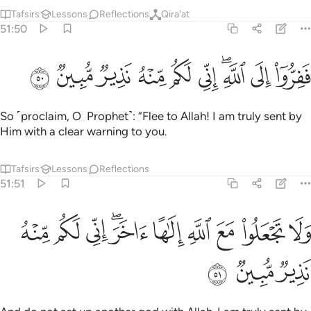
Tafsirs
Lessons
Reflections
Qira'at
51:50
ﳒ
ﳓ
ﳔﳕ
ﳖ
ﳗ
فروا الى الله اني لكم منه نذير مبين ٥٠
ﳘ
ﳙ
ﳚ
ﳛ
َفِرُّوٓا۟ إِلَى ٱللَّهِ ۖ إِنِّى لَكُم مِّنْهُ نَذِيرٌۭ مُّبِينٌۭ ٥٠
So ˹proclaim, O Prophet˺: “Flee to Allah! I am truly sent by
Him with a clear warning to you.
Tafsirs
Lessons
Reflections
51:51
ﳜ
ﳝ
ﳞ
ﳟ
ﳠ
ﳡﳢ
لا تجعلوا مع الله الاها اخر اني لكم منه نذير مبين ٥١
ﳣ
ﳤ
ﳥ
َلَا تَجْعَلُوا۟ مَعَ ٱللَّهِ إِلَـٰهًا ءَاخَرَ ۖ إِنِّى لَكُم مِّنْهُ نَذِيرٌۭ مُّبِينٌۭ ٥١
ﳦ
ﳧ
ﳨ