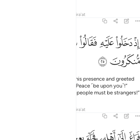
Tafsirs
Lessons
Reflections
Qira'at
51:25
ﲯ
ﲰ
ﲱ
ﲲ
ﲳﲴ
ﲵ
ذ دخلوا عليه فقالوا سلاما قال سلام قوم منكرون ٢٥
ﲶ
ﲷ
ِذْ دَخَلُوا۟ عَلَيْهِ فَقَالُوا۟ سَلَـٰمًۭا ۖ قَالَ سَلَـٰمٌۭ قَوْمٌۭ مُّنكَرُونَ ٢٥
ﲸ
ﲹ
˹Remember˺ when they entered his presence and greeted
˹him with˺, “Peace!” He replied, “Peace ˹be upon you˺!”
˹Then he said to himself,˺ “These people must be strangers!”
Tafsirs
Lessons
Reflections
Qira'at
51:26
ﲺ
ﲻ
ﲼ
ﲽ
راغ الى اهله فجاء بعجل سمين ٢٦
ﲾ
ﲿ
ﳀ
َرَاغَ إِلَىٰٓ أَهْلِهِۦ فَجَآءَ بِعِجْلٍۢ سَمِينٍۢ ٢٦