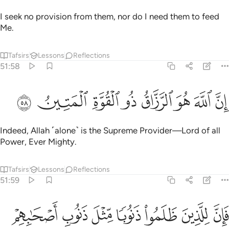
I seek no provision from them, nor do I need them to feed
Me.
Tafsirs
Lessons
Reflections
51:58
ﱴ
ﱵ
ﱶ
ﱷ
ﱸ
ن الله هو الرزاق ذو القوة المتين ٥٨
ﱹ
ﱺ
ﱻ
ِنَّ ٱللَّهَ هُوَ ٱلرَّزَّاقُ ذُو ٱلْقُوَّةِ ٱلْمَتِينُ ٥٨
Indeed, Allah ˹alone˺ is the Supreme Provider—Lord of all
Power, Ever Mighty.
Tafsirs
Lessons
Reflections
51:59
ﱼ
ﱽ
ﱾ
ﱿ
ﲀ
ﲁ
ان للذين ظلموا ذنوبا مثل ذنوب اصحابهم فلا يستعجلون ٥٩
ﲂ
َإِنَّ لِلَّذِينَ ظَلَمُوا۟ ذَنُوبًۭا مِّثْلَ ذَنُوبِ أَصْحَـٰبِهِمْ فَلَا يَسْتَعْجِلُونِ ٥٩