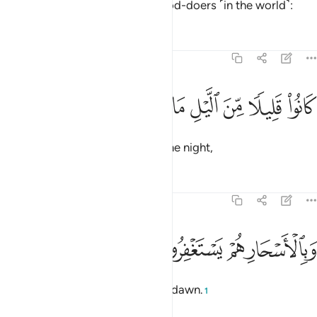
this ˹reward˺ they were truly good-doers ˹in the world˺:
Tafsirs
Lessons
Reflections
51:17
ﱼ
ﱽ
ﱾ
ﱿ
انوا قليلا من الليل ما يهجعون ١٧
ﲀ
ﲁ
ﲂ
َانُوا۟ قَلِيلًۭا مِّنَ ٱلَّيْلِ مَا يَهْجَعُونَ ١٧
they used to sleep only little in the night,
Tafsirs
Lessons
Reflections
51:18
ﲃ
ﲄ
بالاسحار هم يستغفرون ١٨
ﲅ
ﲆ
َبِٱلْأَسْحَارِ هُمْ يَسْتَغْفِرُونَ ١٨
and pray for forgiveness before dawn.
1