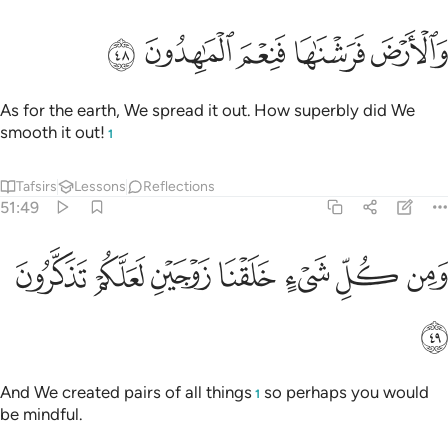
ﳅ
ﳆ
الارض فرشناها فنعم الماهدون ٤٨
ﳇ
ﳈ
ﳉ
َٱلْأَرْضَ فَرَشْنَـٰهَا فَنِعْمَ ٱلْمَـٰهِدُونَ ٤٨
As for the earth, We spread it out. How superbly did We
smooth it out!
1
Tafsirs
Lessons
Reflections
51:49
ﳊ
ﳋ
ﳌ
ﳍ
من كل شيء خلقنا زوجين لعلكم تذكرون ٤٩
ﳎ
ﳏ
ﳐ
َمِن كُلِّ شَىْءٍ خَلَقْنَا زَوْجَيْنِ لَعَلَّكُمْ تَذَكَّرُونَ ٤٩
ﳑ
And We created pairs of all things
so perhaps you would
1
be mindful.