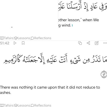
ﲉ
ﲊ
ﲋ
ﲌ
ﲍ
في عاد اذ ارسلنا عليهم الريح العقيم ٤١
ﲎ
ﲏ
ﲐ
َفِى عَادٍ إِذْ أَرْسَلْنَا عَلَيْهِمُ ٱلرِّيحَ ٱلْعَقِيمَ ٤١
And in ˹the story of˺ ’Âd ˹was another lesson,˺ when We
sent against them the devastating wind.
1
Tafsirs
Lessons
Reflections
51:42
ﲑ
ﲒ
ﲓ
ﲔ
ﲕ
ﲖ
ا تذر من شيء اتت عليه الا جعلته كالرميم ٤٢
ﲗ
ﲘ
ﲙ
َا تَذَرُ مِن شَىْءٍ أَتَتْ عَلَيْهِ إِلَّا جَعَلَتْهُ كَٱلرَّمِيمِ ٤٢
ﲚ
There was nothing it came upon that it did not reduce to
ashes.
Tafsirs
Lessons
Reflections