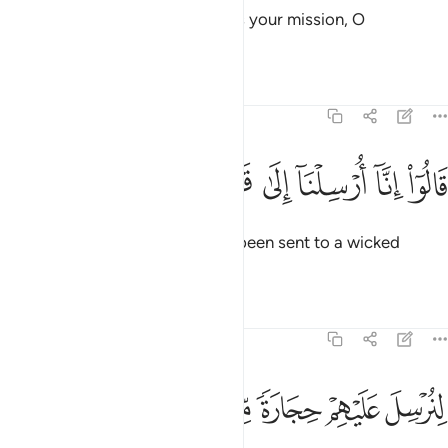
˹Later,˺ Abraham asked, “What is your mission, O
messenger-angels?”
Tafsirs
Lessons
Reflections
51:32
ﱈ
ﱉ
ﱊ
ﱋ
الوا انا ارسلنا الى قوم مجرمين ٣٢
ﱌ
ﱍ
ﱎ
َالُوٓا۟ إِنَّآ أُرْسِلْنَآ إِلَىٰ قَوْمٍۢ مُّجْرِمِينَ ٣٢
They replied, “We have actually been sent to a wicked
people,
Tafsirs
Lessons
Reflections
51:33
ﱏ
ﱐ
ﱑ
نرسل عليهم حجارة من طين ٣٣
ﱒ
ﱓ
ﱔ
ِنُرْسِلَ عَلَيْهِمْ حِجَارَةًۭ مِّن طِينٍۢ ٣٣