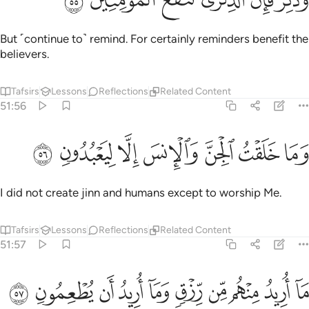
َذَكِّرْ فَإِنَّ ٱلذِّكْرَىٰ تَنفَعُ ٱلْمُؤْمِنِينَ ٥٥
But ˹continue to˺ remind. For certainly reminders benefit the
believers.
Tafsirs
Lessons
Reflections
Related Content
51:56
ﱣ
ﱤ
ﱥ
ما خلقت الجن والانس الا ليعبدون ٥٦
ﱦ
ﱧ
ﱨ
ﱩ
َمَا خَلَقْتُ ٱلْجِنَّ وَٱلْإِنسَ إِلَّا لِيَعْبُدُونِ ٥٦
I did not create jinn and humans except to worship Me.
Tafsirs
Lessons
Reflections
Related Content
51:57
ﱪ
ﱫ
ﱬ
ﱭ
ﱮ
ﱯ
ا اريد منهم من رزق وما اريد ان يطعمون ٥٧
ﱰ
ﱱ
ﱲ
ﱳ
َآ أُرِيدُ مِنْهُم مِّن رِّزْقٍۢ وَمَآ أُرِيدُ أَن يُطْعِمُونِ ٥٧