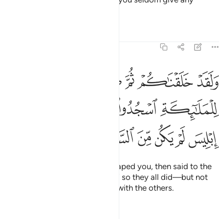
thanks.
Tafsirs
Lessons
Reflections
7:11
ﲬ
ﲭ
ﲮ
ﲯ
ﲰ
ﲱ
لقد خلقناكم ثم صورناكم ثم قلنا للملايكة اسجدوا لادم فسجدوا الا ابلي
َلَقَدْ خَلَقْنَـٰكُمْ ثُمَّ صَوَّرْنَـٰكُمْ ثُمَّ قُلْنَا لِلْمَلَـٰٓئِكَةِ ٱسْجُدُوا۟ ل
ﲲ
ﲳ
ﲴ
ﲵ
ﲶ
ﲷ
ﲸ
ﲹ
ﲺ
ﲻ
ﲼ
Surely We created you,
then shaped you, then said to the
1
angels, “Prostrate before Adam,” so they all did—but not
Iblîs,
who refused to prostrate with the others.
2
Tafsirs
Lessons
Reflections