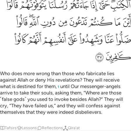
ﳊﳋ
ﳌ
ﳍ
ﳎ
ﳏ
ﳐ
ﳑ
ﳒ
ﳓ
ﳔ
ﳕ
ﳖ
ﳗ
ﳘﳙ
ﳚ
ﳛ
ﳜ
ﳝ
ﳞ
ﳟ
ﳠ
ﳡ
ﳢ
ﳣ
Who does more wrong than those who fabricate lies
against Allah or deny His revelations? They will receive
what is destined for them,
until Our messenger-angels
1
arrive to take their souls, asking them, “Where are those
˹false gods˺ you used to invoke besides Allah?” They will
cry, “They have failed us,” and they will confess against
themselves that they were indeed disbelievers.
Tafsirs
Lessons
Reflections
Qira'at