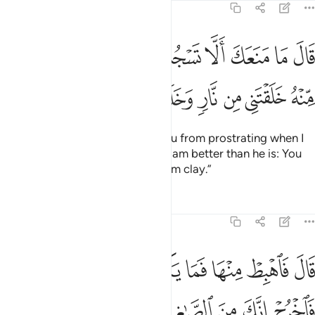
7:12
ﱁ
ﱂ
ﱃ
ﱄ
ﱅ
ﱆ
ﱇﱈ
ﱉ
ﱊ
ﱋ
ال ما منعك الا تسجد اذ امرتك قال انا خير منه خلقتني من نار وخلقته م
َالَ مَا مَنَعَكَ أَلَّا تَسْجُدَ إِذْ أَمَرْتُكَ ۖ قَالَ أَنَا۠ خَيْرٌۭ مِّنْهُ خَلَقْتَنِى مِن ن
ﱌ
ﱍ
ﱎ
ﱏ
ﱐ
ﱑ
ﱒ
ﱓ
Allah asked, “What prevented you from prostrating when I
commanded you?” He replied, “I am better than he is: You
created me from fire and him from clay.”
Tafsirs
Lessons
Reflections
7:13
ﱔ
ﱕ
ﱖ
ﱗ
ﱘ
ﱙ
ﱚ
ﱛ
ﱜ
ال فاهبط منها فما يكون لك ان تتكبر فيها فاخرج انك من الصاغرين ١٣
َالَ فَٱهْبِطْ مِنْهَا فَمَا يَكُونُ لَكَ أَن تَتَكَبَّرَ فِيهَا فَٱخْرُجْ إِنَّكَ مِن
ﱝ
ﱞ
ﱟ
ﱠ
ﱡ