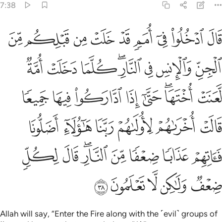
7:38
ﱁ
ﱂ
ﱃ
ﱄ
ﱅ
ﱆ
ﱇ
ﱈ
ﱉ
ال ادخلوا في امم قد خلت من قبلكم من الجن والانس في النار كلما دخلت
َالَ ٱدْخُلُوا۟ فِىٓ أُمَمٍۢ قَدْ خَلَتْ مِن قَبْلِكُم مِّنَ ٱلْجِنِّ وَٱلْإِنسِ فِى ٱلنَّارِ ۖ كُ
ﱊ
ﱋ
ﱌ
ﱍﱎ
ﱏ
ﱐ
ﱑ
ﱒ
ﱓﱔ
ﱕ
ﱖ
ﱗ
ﱘ
ﱙ
ﱚ
ﱛ
ﱜ
ﱝ
ﱞ
ﱟ
ﱠ
ﱡ
ﱢ
ﱣ
ﱤﱥ
ﱦ
ﱧ
ﱨ
ﱩ
ﱪ
ﱫ
ﱬ
Allah will say, “Enter the Fire along with the ˹evil˺ groups of