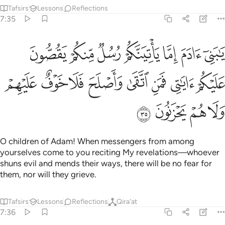
Tafsirs
Lessons
Reflections
7:35
ﲛ
ﲜ
ﲝ
ﲞ
ﲟ
ﲠ
ﲡ
ا بني ادم اما ياتينكم رسل منكم يقصون عليكم اياتي فمن اتقى واصلح فل
َـٰبَنِىٓ ءَادَمَ إِمَّا يَأْتِيَنَّكُمْ رُسُلٌۭ مِّنكُمْ يَقُصُّونَ عَلَيْكُمْ ءَايَـٰتِى ۙ فَمَنِ ٱتَّقَىٰ وَأَص
ﲢ
ﲣ
ﲤ
ﲥ
ﲦ
ﲧ
ﲨ
ﲩ
ﲪ
ﲫ
ﲬ
ﲭ
O children of Adam! When messengers from among
yourselves come to you reciting My revelations—whoever
shuns evil and mends their ways, there will be no fear for
them, nor will they grieve.
Tafsirs
Lessons
Reflections
Qira'at
7:36