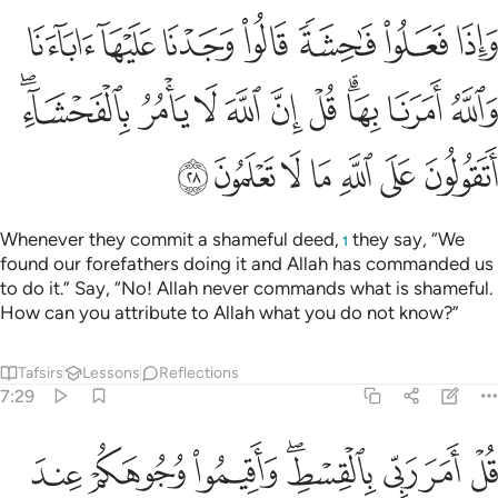
ﲛ
ﲜ
ﲝ
ﲞ
ﲟ
ﲠ
ﲡ
اذا فعلوا فاحشة قالوا وجدنا عليها اباءنا والله امرنا بها قل ان الله لا يا
َإِذَا فَعَلُوا۟ فَـٰحِشَةًۭ قَالُوا۟ وَجَدْنَا عَلَيْهَآ ءَابَآءَنَا وَٱللَّهُ أَمَرَنَا بِهَا ۗ قُلْ إِنَّ ٱللَّهَ
ﲢ
ﲣ
ﲤﲥ
ﲦ
ﲧ
ﲨ
ﲩ
ﲪ
ﲫﲬ
ﲭ
ﲮ
ﲯ
ﲰ
ﲱ
ﲲ
ﲳ
Whenever they commit a shameful deed,
they say, “We
1
found our forefathers doing it and Allah has commanded us
to do it.” Say, “No! Allah never commands what is shameful.
How can you attribute to Allah what you do not know?”
Tafsirs
Lessons
Reflections
7:29
ﲴ
ﲵ
ﲶ
ﲷﲸ
ﲹ
ﲺ
ﲻ
ل امر ربي بالقسط واقيموا وجوهكم عند كل مسجد وادعوه مخلصين له ال
ُلْ أَمَرَ رَبِّى بِٱلْقِسْطِ ۖ وَأَقِيمُوا۟ وُجُوهَكُمْ عِندَ كُلِّ مَسْجِدٍۢ وَٱدْعُوهُ مُخْلِصِينَ لَهُ 