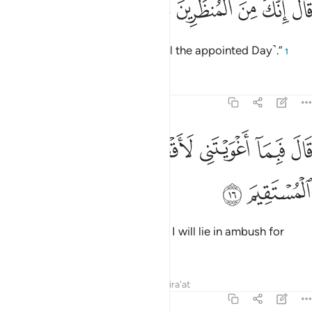
ﱨ
ﱩ
ﱪ
ﱫ
ﱬ
َالَ إِنَّكَ مِنَ ٱلْمُنظَرِينَ ١٥
Allah said, “You are delayed ˹until the appointed Day˺.”
1
Tafsirs
Lessons
Reflections
7:16
ﱭ
ﱮ
ﱯ
ﱰ
ﱱ
ال فبما اغويتني لاقعدن لهم صراطك المستقيم ١٦
ﱲ
َالَ فَبِمَآ أَغْوَيْتَنِى لَأَقْعُدَنَّ لَهُمْ صِرَٰطَكَ ٱلْمُسْتَقِيمَ ١٦
ﱳ
ﱴ
He said, “For leaving me to stray I will lie in ambush for
them on Your Straight Path.
Tafsirs
Lessons
Reflections
Qira'at
7:17