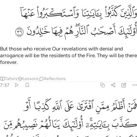
ﲮ
ﲯ
ﲰ
ﲱ
ﲲ
الذين كذبوا باياتنا واستكبروا عنها اولايك اصحاب النار هم فيها خالدون ٣٦
َٱلَّذِينَ كَذَّبُوا۟ بِـَٔايَـٰتِنَا وَٱسْتَكْبَرُوا۟ عَنْهَآ أُو۟لَـٰٓئِكَ أَصْحَـٰبُ ٱلنَّارِ ۖ هُمْ فِيهَا خَـٰلِدُونَ ٦
ﲳ
ﲴ
ﲵﲶ
ﲷ
ﲸ
ﲹ
ﲺ
But those who receive Our revelations with denial and
arrogance will be the residents of the Fire. They will be there
forever.
Tafsirs
Lessons
Reflections
7:37
ﲻ
ﲼ
ﲽ
ﲾ
ﲿ
ﳀ
ﳁ
ﳂ
من اظلم ممن افترى على الله كذبا او كذب باياته اولايك ينالهم نصيبهم 
َمَنْ أَظْلَمُ مِمَّنِ ٱفْتَرَىٰ عَلَى ٱللَّهِ كَذِبًا أَوْ كَذَّبَ بِـَٔايَـٰتِهِۦٓ ۚ أُو۟لَـٰٓئِكَ يَنَ
ﳃ
ﳄﳅ
ﳆ
ﳇ
ﳈ
ﳉ