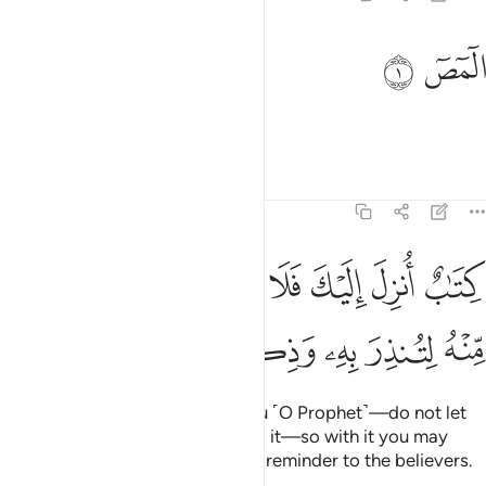
لمص ١
ﱁ
ﱂ
لٓمٓصٓ ١
Alif-Lãm-Mĩm-Ṣãd.
Tafsirs
Lessons
Reflections
7:2
ﱃ
ﱄ
ﱅ
ﱆ
ﱇ
ﱈ
ﱉ
ﱊ
تاب انزل اليك فلا يكن في صدرك حرج منه لتنذر به وذكرى للمومنين ٢
ِتَـٰبٌ أُنزِلَ إِلَيْكَ فَلَا يَكُن فِى صَدْرِكَ حَرَجٌۭ مِّنْهُ لِتُنذِرَ بِهِۦ وَذِكْرَىٰ لِلْمُؤْمِنِينَ 
ﱋ
ﱌ
ﱍ
ﱎ
ﱏ
ﱐ
˹This is˺ a Book sent down to you ˹O Prophet˺—do not let
anxiety into your heart regarding it—so with it you may
warn ˹the disbelievers˺, and as a reminder to the believers.