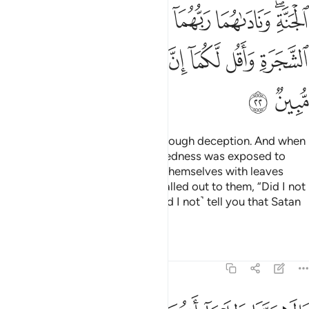
ﳓﳔ
ﳕ
ﳖ
ﳗ
ﳘ
ﳙ
ﳚ
ﳛ
ﳜ
ﳝ
ﳞ
ﳟ
ﳠ
ﳡ
ﳢ
ﳣ
So he brought about their fall through deception. And when
they tasted of the tree, their nakedness was exposed to
them, prompting them to cover themselves with leaves
from Paradise. Then their Lord called out to them, “Did I not
forbid you from that tree and ˹did I not˺ tell you that Satan
is your sworn enemy?”
Tafsirs
Lessons
Reflections
7:23
الا ربنا ظلمنا انفسنا وان لم تغفر لنا وترحمنا لنكونن من الخاسرين ٢٣