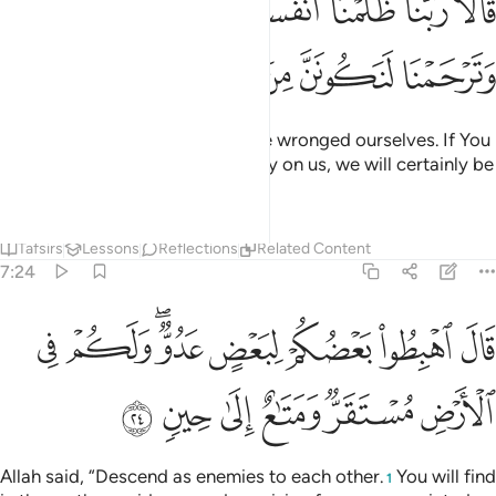
ﱁ
ﱂ
ﱃ
ﱄ
ﱅ
ﱆ
ﱇ
ﱈ
َالَا رَبَّنَا ظَلَمْنَآ أَنفُسَنَا وَإِن لَّمْ تَغْفِرْ لَنَا وَتَرْحَمْنَا لَنَكُونَ
ﱉ
ﱊ
ﱋ
ﱌ
ﱍ
They replied, “Our Lord! We have wronged ourselves. If You
do not forgive us and have mercy on us, we will certainly be
losers.”
Tafsirs
Lessons
Reflections
Related Content
7:24
ﱎ
ﱏ
ﱐ
ﱑ
ﱒﱓ
ﱔ
ﱕ
ال اهبطوا بعضكم لبعض عدو ولكم في الارض مستقر ومتاع الى حين ٢٤
َالَ ٱهْبِطُوا۟ بَعْضُكُمْ لِبَعْضٍ عَدُوٌّۭ ۖ وَلَكُمْ فِى ٱلْأَرْضِ مُسْتَقَرٌّۭ وَمَ
ﱖ
ﱗ
ﱘ
ﱙ
ﱚ
ﱛ
Allah said, “Descend as enemies to each other.
You will find
1