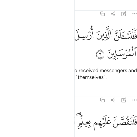
Tafsirs
Lessons
Reflections
7:6
ﱹ
ﱺ
ﱻ
ﱼ
لنسالن الذين ارسل اليهم ولنسالن المرسلين ٦
ﱽ
َلَنَسْـَٔلَنَّ ٱلَّذِينَ أُرْسِلَ إِلَيْهِمْ وَلَنَسْـَٔلَنَّ ٱلْمُرْسَلِينَ ٦
ﱾ
ﱿ
We will surely question those who received messengers and
We will question the messengers ˹themselves˺.
Tafsirs
Lessons
Reflections
7:7
ﲀ
ﲁ
ﲂﲃ
لنقصن عليهم بعلم وما كنا غايبين ٧
ﲄ
ﲅ
ﲆ
ﲇ
َلَنَقُصَّنَّ عَلَيْهِم بِعِلْمٍۢ ۖ وَمَا كُنَّا غَآئِبِينَ ٧