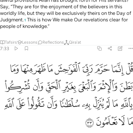
lawful provisions Allah has brought forth for His servants?”
Say, “They are for the enjoyment of the believers in this
worldly life, but they will be exclusively theirs on the Day of
Judgment.
This is how We make Our revelations clear for
1
people of knowledge.”
Tafsirs
Lessons
Reflections
Qira'at
7:33
ﱰ
ﱱ
ﱲ
ﱳ
ﱴ
ﱵ
ﱶ
ﱷ
ﱸ
ل انما حرم ربي الفواحش ما ظهر منها وما بطن والاثم والبغي بغير الحق و
ُلْ إِنَّمَا حَرَّمَ رَبِّىَ ٱلْفَوَٰحِشَ مَا ظَهَرَ مِنْهَا وَمَا بَطَنَ وَٱلْإِثْمَ وَٱلْبَغْىَ بِغَي
ﱹ
ﱺ
ﱻ
ﱼ
ﱽ
ﱾ
ﱿ
ﲀ
ﲁ
ﲂ
ﲃ
ﲄ
ﲅ
ﲆ
ﲇ
ﲈ
ﲉ
ﲊ
ﲋ
ﲌ
ﲍ