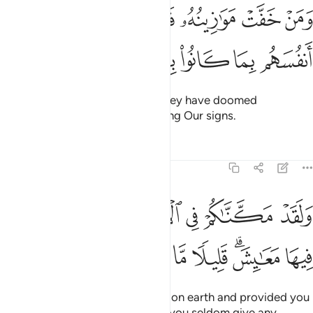
ﲓ
ﲔ
ﲕ
ﲖ
ﲗ
ﲘ
من خفت موازينه فاولايك الذين خسروا انفسهم بما كانوا باياتنا يظلمون 
َمَنْ خَفَّتْ مَوَٰزِينُهُۥ فَأُو۟لَـٰٓئِكَ ٱلَّذِينَ خَسِرُوٓا۟ أَنفُسَهُم بِمَا كَانُوا۟ بِـَٔايَـٰتِن
ﲙ
ﲚ
ﲛ
ﲜ
ﲝ
ﲞ
But those whose scale is light, they have doomed
themselves for wrongfully denying Our signs.
Tafsirs
Lessons
Reflections
7:10
ﲟ
ﲠ
ﲡ
ﲢ
ﲣ
ﲤ
لقد مكناكم في الارض وجعلنا لكم فيها معايش قليلا ما تشكرون ١٠
َلَقَدْ مَكَّنَّـٰكُمْ فِى ٱلْأَرْضِ وَجَعَلْنَا لَكُمْ فِيهَا مَعَـٰيِشَ ۗ قَلِيلًۭا مَّا تَشْكُرُونَ
ﲥ
ﲦﲧ
ﲨ
ﲩ
ﲪ
ﲫ
We have indeed established you on earth and provided you
with a means of livelihood. ˹Yet˺ you seldom give any