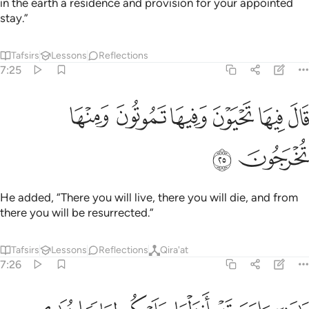
in the earth a residence and provision for your appointed
stay.”
Tafsirs
Lessons
Reflections
7:25
ﱜ
ﱝ
ﱞ
ﱟ
ال فيها تحيون وفيها تموتون ومنها تخرجون ٢٥
ﱠ
ﱡ
َالَ فِيهَا تَحْيَوْنَ وَفِيهَا تَمُوتُونَ وَمِنْهَا تُخْرَجُونَ ٢٥
ﱢ
ﱣ
He added, “There you will live, there you will die, and from
there you will be resurrected.”
Tafsirs
Lessons
Reflections
Qira'at
7:26
ا بني ادم قد انزلنا عليكم لباسا يواري سواتكم وريشا ولباس التقوى ذالك