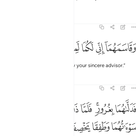
becoming angels or immortals.”
Tafsirs
Lessons
Reflections
7:21
ﲿ
ﳀ
ﳁ
قاسمهما اني لكما لمن الناصحين ٢١
ﳂ
ﳃ
ﳄ
َقَاسَمَهُمَآ إِنِّى لَكُمَا لَمِنَ ٱلنَّـٰصِحِينَ ٢١
And he swore to them, “I am truly your sincere advisor.”
Tafsirs
Lessons
Reflections
7:22
ﳅ
ﳆﳇ
ﳈ
ﳉ
ﳊ
ﳋ
ﳌ
دلاهما بغرور فلما ذاقا الشجرة بدت لهما سواتهما وطفقا يخصفان عليهما
َدَلَّىٰهُمَا بِغُرُورٍۢ ۚ فَلَمَّا ذَاقَا ٱلشَّجَرَةَ بَدَتْ لَهُمَا سَوْءَٰتُهُمَا وَطَفِقَا يَخْصِفَان
ﳍ
ﳎ
ﳏ
ﳐ
ﳑ
ﳒ