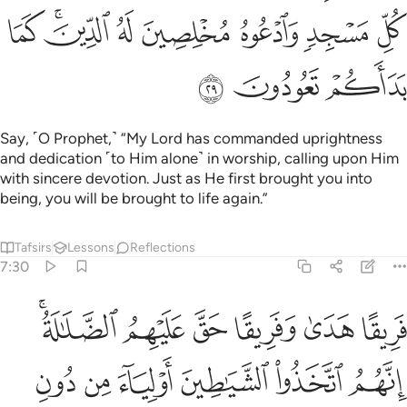
ﲼ
ﲽ
ﲾ
ﲿ
ﳀ
ﳁﳂ
ﳃ
ﳄ
ﳅ
ﳆ
Say, ˹O Prophet,˺ “My Lord has commanded uprightness
and dedication ˹to Him alone˺ in worship, calling upon Him
with sincere devotion. Just as He first brought you into
being, you will be brought to life again.”
Tafsirs
Lessons
Reflections
7:30
ﳇ
ﳈ
ﳉ
ﳊ
ﳋ
ﳌﳍ
ريقا هدى وفريقا حق عليهم الضلالة انهم اتخذوا الشياطين اولياء من دو
َرِيقًا هَدَىٰ وَفَرِيقًا حَقَّ عَلَيْهِمُ ٱلضَّلَـٰلَةُ ۗ إِنَّهُمُ ٱتَّخَذُوا۟ ٱلشَّيَـٰطِينَ أَوْلِيَآ
ﳎ
ﳏ
ﳐ
ﳑ
ﳒ
ﳓ