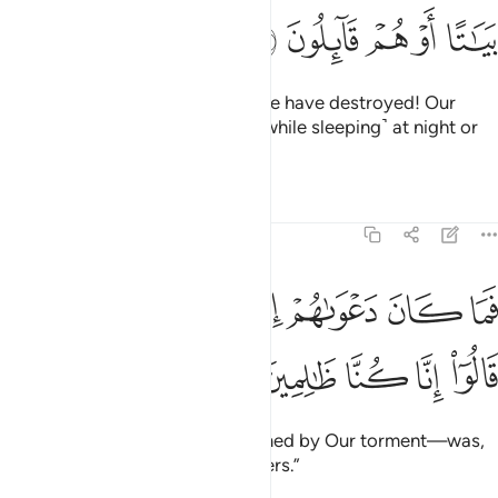
ﱧ
ﱨ
ﱩ
ﱪ
ﱫ
˹Imagine˺ how many societies We have destroyed! Our
torment took them by surprise ˹while sleeping˺ at night or
midday.
Tafsirs
Lessons
Reflections
7:5
ﱬ
ﱭ
ﱮ
ﱯ
ﱰ
ﱱ
ما كان دعواهم اذ جاءهم باسنا الا ان قالوا انا كنا ظالمين ٥
ﱲ
ﱳ
َمَا كَانَ دَعْوَىٰهُمْ إِذْ جَآءَهُم بَأْسُنَآ إِلَّآ أَن قَالُوٓا۟ إِنَّا كُنَّا ظَـٰلِمِينَ ٥
ﱴ
ﱵ
ﱶ
ﱷ
ﱸ
Their only cry—when overwhelmed by Our torment—was,
“We have indeed been wrongdoers.”