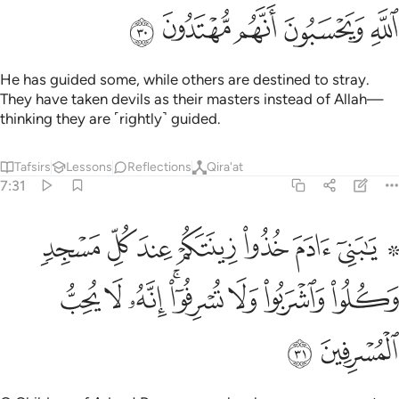
ﳔ
ﳕ
ﳖ
ﳗ
ﳘ
He has guided some, while others are destined to stray.
They have taken devils as their masters instead of Allah—
thinking they are ˹rightly˺ guided.
Tafsirs
Lessons
Reflections
Qira'at
7:31
ﱁ ﱂ
ﱃ
ﱄ
ﱅ
ﱆ
ﱇ
ﱈ
ا بني ادم خذوا زينتكم عند كل مسجد وكلوا واشربوا ولا تسرفوا انه لا ي
َـٰبَنِىٓ ءَادَمَ خُذُوا۟ زِينَتَكُمْ عِندَ كُلِّ مَسْجِدٍۢ وَكُلُوا۟ وَٱشْرَبُوا۟ وَلَا تُ
ﱉ
ﱊ
ﱋ
ﱌﱍ
ﱎ
ﱏ
ﱐ
ﱑ
ﱒ