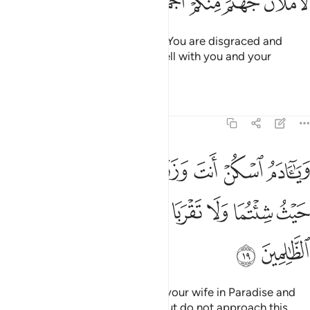
ﲏ
ﲐ
ﲑ
ﲒ
ﲓ
Allah said, “Get out of Paradise! You are disgraced and
rejected! I will certainly fill up Hell with you and your
followers all together.”
Tafsirs
Lessons
Reflections
7:19
ﲔ
ﲕ
ﲖ
ﲗ
ﲘ
ﲙ
ﲚ
يا ادم اسكن انت وزوجك الجنة فكلا من حيث شيتما ولا تقربا هاذه الشجر
َيَـٰٓـَٔادَمُ ٱسْكُنْ أَنتَ وَزَوْجُكَ ٱلْجَنَّةَ فَكُلَا مِنْ حَيْثُ شِئْتُمَا وَلَا 
ﲛ
ﲜ
ﲝ
ﲞ
ﲟ
ﲠ
ﲡ
ﲢ
ﲣ
ﲤ
˹Allah said,˺ “O Adam! Live with your wife in Paradise and
eat from wherever you please, but do not approach this