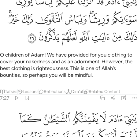
ﱤ
ﱥ
ﱦ
ﱧ
ﱨ
ﱩ
ﱪ
َـٰبَنِىٓ ءَادَمَ قَدْ أَنزَلْنَا عَلَيْكُمْ لِبَاسًۭا يُوَٰرِى سَوْءَٰتِكُمْ وَرِيشًۭا ۖ وَلِبَاسُ ٱلتَّق
ﱫ
ﱬﱭ
ﱮ
ﱯ
ﱰ
ﱱﱲ
ﱳ
ﱴ
ﱵ
ﱶ
ﱷ
ﱸ
ﱹ
O children of Adam! We have provided for you clothing to
cover your nakedness and as an adornment. However, the
best clothing is righteousness. This is one of Allah’s
bounties, so perhaps you will be mindful.
Tafsirs
Lessons
Reflections
Qira'at
Related Content
7:27
ﱺ
ﱻ
ﱼ
ﱽ
ﱾ
ﱿ
ا بني ادم لا يفتننكم الشيطان كما اخرج ابويكم من الجنة ينزع عنهما لباسه
َـٰبَنِىٓ ءَادَمَ لَا يَفْتِنَنَّكُمُ ٱلشَّيْطَـٰنُ كَمَآ أَخْرَجَ أَبَوَيْكُم مِّنَ ٱلْجَنَّةِ يَنزِعُ عَنْهُمَا لِبَا