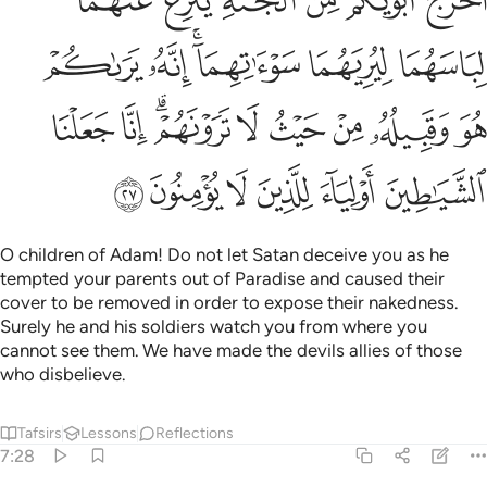
ﲀ
ﲁ
ﲂ
ﲃ
ﲄ
ﲅ
ﲆ
ﲇ
ﲈﲉ
ﲊ
ﲋ
ﲌ
ﲍ
ﲎ
ﲏ
ﲐ
ﲑﲒ
ﲓ
ﲔ
ﲕ
ﲖ
ﲗ
ﲘ
ﲙ
ﲚ
O children of Adam! Do not let Satan deceive you as he
tempted your parents out of Paradise and caused their
cover to be removed in order to expose their nakedness.
Surely he and his soldiers watch you from where you
cannot see them. We have made the devils allies of those
who disbelieve.
Tafsirs
Lessons
Reflections
7:28