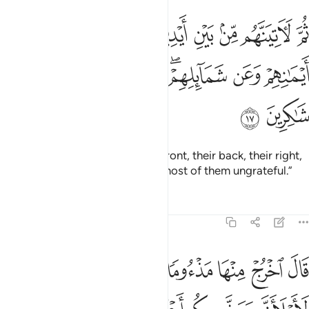
ﱵ
ﱶ
ﱷ
ﱸ
ﱹ
ﱺ
ﱻ
ﱼ
م لاتينهم من بين ايديهم ومن خلفهم وعن ايمانهم وعن شمايلهم ولا تجد 
ُمَّ لَـَٔاتِيَنَّهُم مِّنۢ بَيْنِ أَيْدِيهِمْ وَمِنْ خَلْفِهِمْ وَعَنْ أَيْمَـٰنِهِمْ وَعَن شَمَآئِلِهِمْ ۖ وَلَا تَج
ﱽ
ﱾ
ﱿﲀ
ﲁ
ﲂ
ﲃ
ﲄ
ﲅ
I will approach them from their front, their back, their right,
their left, and then You will find most of them ungrateful.”
Tafsirs
Lessons
Reflections
7:18
ﲆ
ﲇ
ﲈ
ﲉ
ﲊﲋ
ﲌ
ﲍ
ﲎ
ال اخرج منها مذءوما مدحورا لمن تبعك منهم لاملان جهنم منكم اجمعين 
َالَ ٱخْرُجْ مِنْهَا مَذْءُومًۭا مَّدْحُورًۭا ۖ لَّمَن تَبِعَكَ مِنْهُمْ لَأَمْلَأَنَّ جَهَنَّمَ مِنكُمْ أَجْمَعِي