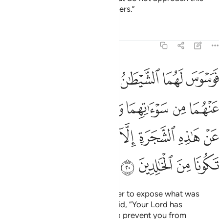
tree, or else you will be wrongdoers.”
Tafsirs
Lessons
Reflections
7:20
ﲥ
ﲦ
ﲧ
ﲨ
ﲩ
ﲪ
ﲫ
وسوس لهما الشيطان ليبدي لهما ما ووري عنهما من سواتهما وقال ما نهاك
َوَسْوَسَ لَهُمَا ٱلشَّيْطَـٰنُ لِيُبْدِىَ لَهُمَا مَا وُۥرِىَ عَنْهُمَا مِن سَوْءَٰتِ
ﲬ
ﲭ
ﲮ
ﲯ
ﲰ
ﲱ
ﲲ
ﲳ
ﲴ
ﲵ
ﲶ
ﲷ
ﲸ
ﲹ
ﲺ
ﲻ
ﲼ
ﲽ
ﲾ
Then Satan tempted them in order to expose what was
hidden of their nakedness. He said, “Your Lord has
forbidden this tree to you only to prevent you from