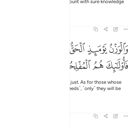
Then We will give them a full account with sure knowledge
—for We were never absent.
Tafsirs
Lessons
Reflections
7:8
ﲈ
ﲉ
ﲊﲋ
ﲌ
ﲍ
الوزن يوميذ الحق فمن ثقلت موازينه فاولايك هم المفلحون ٨
ﲎ
َٱلْوَزْنُ يَوْمَئِذٍ ٱلْحَقُّ ۚ فَمَن ثَقُلَتْ مَوَٰزِينُهُۥ فَأُو۟لَـٰٓئِكَ هُمُ ٱلْ
ﲏ
ﲐ
ﲑ
ﲒ
The weighing on that Day will be just. As for those whose
scale will be heavy ˹with good deeds˺, ˹only˺ they will be
successful.
Tafsirs
Lessons
Reflections
7:9