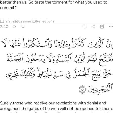
better than us! So taste the torment for what you used to
commit.”
Tafsirs
Lessons
Reflections
7:40
ﱼ
ﱽ
ﱾ
ﱿ
ﲀ
ﲁ
ﲂ
ن الذين كذبوا باياتنا واستكبروا عنها لا تفتح لهم ابواب السماء ولا يد
ِنَّ ٱلَّذِينَ كَذَّبُوا۟ بِـَٔايَـٰتِنَا وَٱسْتَكْبَرُوا۟ عَنْهَا لَا تُفَتَّحُ لَهُمْ أ
ﲃ
ﲄ
ﲅ
ﲆ
ﲇ
ﲈ
ﲉ
ﲊ
ﲋ
ﲌ
ﲍ
ﲎ
ﲏﲐ
ﲑ
ﲒ
ﲓ
ﲔ
Surely those who receive our revelations with denial and
arrogance, the gates of heaven will not be opened for them,