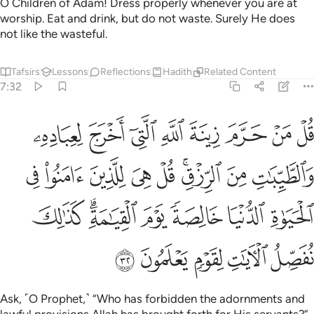
O Children of Adam! Dress properly whenever you are at
worship. Eat and drink, but do not waste. Surely He does
not like the wasteful.
Tafsirs
Lessons
Reflections
Hadith
Related Content
7:32
ﱓ
ﱔ
ﱕ
ﱖ
ﱗ
ﱘ
ﱙ
ﱚ
ل من حرم زينة الله التي اخرج لعباده والطيبات من الرزق قل هي للذين ا
ُلْ مَنْ حَرَّمَ زِينَةَ ٱللَّهِ ٱلَّتِىٓ أَخْرَجَ لِعِبَادِهِۦ وَٱلطَّيِّبَـٰتِ مِنَ ٱلرِّزْقِ ۚ قُلْ
ﱛ
ﱜ
ﱝﱞ
ﱟ
ﱠ
ﱡ
ﱢ
ﱣ
ﱤ
ﱥ
ﱦ
ﱧ
ﱨﱩ
ﱪ
ﱫ
ﱬ
ﱭ
ﱮ
ﱯ
Ask, ˹O Prophet,˺ “Who has forbidden the adornments and