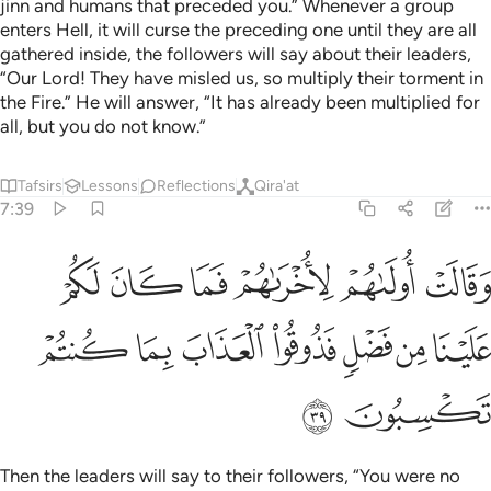
jinn and humans that preceded you.” Whenever a group
enters Hell, it will curse the preceding one until they are all
gathered inside, the followers will say about their leaders,
“Our Lord! They have misled us, so multiply their torment in
the Fire.” He will answer, “It has already been multiplied for
all, but you do not know.”
Tafsirs
Lessons
Reflections
Qira'at
7:39
ﱭ
ﱮ
ﱯ
ﱰ
ﱱ
ﱲ
قالت اولاهم لاخراهم فما كان لكم علينا من فضل فذوقوا العذاب بما كن
َقَالَتْ أُولَىٰهُمْ لِأُخْرَىٰهُمْ فَمَا كَانَ لَكُمْ عَلَيْنَا مِن فَضْلٍۢ فَذُوقُوا۟ ٱلْعَذَابَ ب
ﱳ
ﱴ
ﱵ
ﱶ
ﱷ
ﱸ
ﱹ
ﱺ
ﱻ
Then the leaders will say to their followers, “You were no