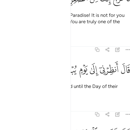
Allah said, “Then get down from Paradise! It is not for you
to be arrogant here. So get out! You are truly one of the
disgraced.”
Tafsirs
Lessons
Reflections
7:14
ﱢ
ﱣ
ﱤ
ال انظرني الى يوم يبعثون ١٤
ﱥ
ﱦ
ﱧ
َالَ أَنظِرْنِىٓ إِلَىٰ يَوْمِ يُبْعَثُونَ ١٤
He appealed, “Then delay my end until the Day of their
resurrection.”
Tafsirs
Lessons
Reflections
7:15
ال انك من المنظرين ١٥