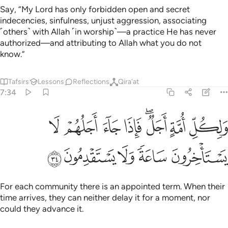
Say, “My Lord has only forbidden open and secret
indecencies, sinfulness, unjust aggression, associating
˹others˺ with Allah ˹in worship˺—a practice He has never
authorized—and attributing to Allah what you do not
know.”
Tafsirs
Lessons
Reflections
Qira'at
7:34
ﲎ
ﲏ
ﲐﲑ
ﲒ
ﲓ
ﲔ
ﲕ
لكل امة اجل فاذا جاء اجلهم لا يستاخرون ساعة ولا يستقدمون ٣٤
َلِكُلِّ أُمَّةٍ أَجَلٌۭ ۖ فَإِذَا جَآءَ أَجَلُهُمْ لَا يَسْتَأْخِرُونَ سَاعَةًۭ ۖ وَلَا يَسْتَقْدِمُو
ﲖ
ﲗ
ﲘ
ﲙ
ﲚ
For each community there is an appointed term. When their
time arrives, they can neither delay it for a moment, nor
could they advance it.