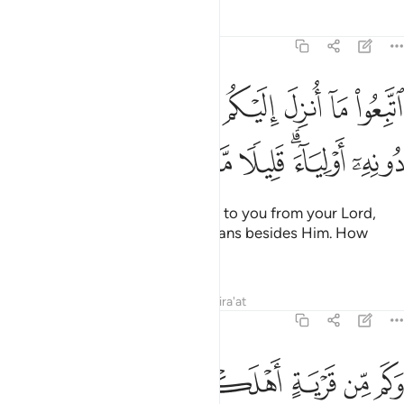
Tafsirs
Lessons
Reflections
7:3
ﱑ
ﱒ
ﱓ
ﱔ
ﱕ
ﱖ
ﱗ
ﱘ
ﱙ
تبعوا ما انزل اليكم من ربكم ولا تتبعوا من دونه اولياء قليلا ما تذكرون ٣
تَّبِعُوا۟ مَآ أُنزِلَ إِلَيْكُم مِّن رَّبِّكُمْ وَلَا تَتَّبِعُوا۟ مِن دُونِهِۦٓ أَوْلِيَآءَ ۗ قَلِيلًۭ
ﱚ
ﱛﱜ
ﱝ
ﱞ
ﱟ
ﱠ
Follow what has been sent down to you from your Lord,
and do not take others as guardians besides Him. How
seldom are you mindful!
Tafsirs
Lessons
Reflections
Qira'at
7:4
ﱡ
ﱢ
ﱣ
ﱤ
كم من قرية اهلكناها فجاءها باسنا بياتا او هم قايلون ٤
ﱥ
ﱦ
َكَم مِّن قَرْيَةٍ أَهْلَكْنَـٰهَا فَجَآءَهَا بَأْسُنَا بَيَـٰتًا أَوْ هُمْ قَآئِلُونَ ٤