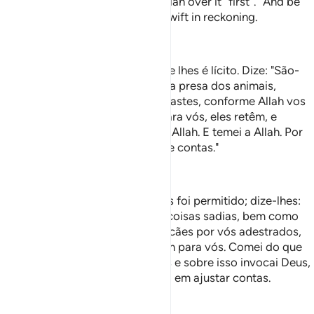
you, but mention the Name of Allah over it ˹first˺.” And be
mindful of Allah. Surely Allah is swift in reckoning.
—
Dr. Mustafa Khattab, The Clear Quran
Perguntam-te, Muhammad, o que lhes é lícito. Dize: "São-
vos lícitas as cousas benignas e a presa dos animais,
caçadores adestrados que ensinastes, conforme Allah vos
ensinou. Então, comei do que, para vós, eles retêm, e
mencionai sobre isso o nome de Allah. E temei a Allah. Por
certo, Allah é Destro no ajuste de contas."
—
Helmi Nasr
Consultar-te-ão sobre o que lhes foi permitido; dize-lhes:
Foram-vos permitidas todas as coisas sadias, bem como
tudo oque as aves de rapina, os cães por vós adestrados,
conforme Deus ensinou, caçarem para vós. Comei do que
eles tivessemapanhado para vós e sobre isso invocai Deus,
e temei-O, porque Deus é destro em ajustar contas.
—
Portuguese Translation( Samir )