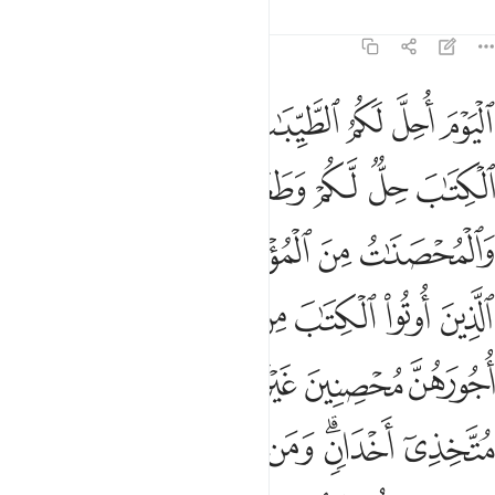
Tafsirs
Lessons
Reflections
5:5
ﲧ
ﲨ
ﲩ
ﲪﲫ
ﲬ
ﲭ
ﲮ
ليوم احل لكم الطيبات وطعام الذين اوتوا الكتاب حل لكم وطعامكم ح
لْيَوْمَ أُحِلَّ لَكُمُ ٱلطَّيِّبَـٰتُ ۖ وَطَعَامُ ٱلَّذِينَ أُوتُوا۟ ٱلْكِتَـٰبَ حِلٌّۭ 
ﲯ
ﲰ
ﲱ
ﲲ
ﲳ
ﲴﲵ
ﲶ
ﲷ
ﲸ
ﲹ
ﲺ
ﲻ
ﲼ
ﲽ
ﲾ
ﲿ
ﳀ
ﳁ
ﳂ
ﳃ
ﳄ
ﳅ
ﳆ
ﳇ
ﳈﳉ
ﳊ
ﳋ
ﳌ
ﳍ