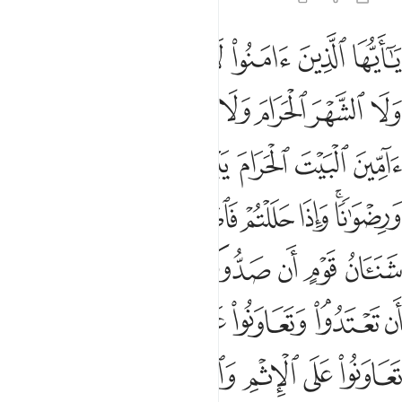
ﲔ
ﲕ
ﲖ
ﲗ
ﲘ
ﲙ
ﲚ
ا ايها الذين امنوا لا تحلوا شعاير الله ولا الشهر الحرام ولا الهدي ولا
َـٰٓأَيُّهَا ٱلَّذِينَ ءَامَنُوا۟ لَا تُحِلُّوا۟ شَعَـٰٓئِرَ ٱللَّهِ وَلَا ٱلشَّهْرَ ٱلْ
ﲛ
ﲜ
ﲝ
ﲞ
ﲟ
ﲠ
ﲡ
ﲢ
ﲣ
ﲤ
ﲥ
ﲦ
ﲧ
ﲨ
ﲩ
ﲪﲫ
ﲬ
ﲭ
ﲮﲯ
ﲰ
ﲱ
ﲲ
ﲳ
ﲴ
ﲵ
ﲶ
ﲷ
ﲸ
ﲹ
ﲺﲻ
ﲼ
ﲽ
ﲾ
ﲿﳀ
ﳁ
ﳂ
ﳃ
ﳄ
ﳅﳆ
ﳇ
ﳈﳉ