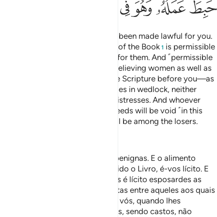
ﳎ
ﳏ
ﳐ
ﳑ
ﳒ
ﳓ
ﳔ
ﳕ
Today all good, pure foods have been made lawful for you.
Similarly, the food of the People of the Book
is permissible
1
for you and yours is permissible for them. And ˹permissible
for you in marriage˺ are chaste believing women as well as
chaste women of those given the Scripture before you—as
long as you pay them their dowries in wedlock, neither
fornicating nor taking them as mistresses. And whoever
rejects the faith, all their good deeds will be void ˹in this
life˺ and in the Hereafter they will be among the losers.
—
Dr. Mustafa Khattab, The Clear Quran
Hoje, são-vos lícitas as cousas benignas. E o alimento
daqueles, aos quais fora concedido o Livro, é-vos lícito. E
vosso alimento lhes é lícito. E vos é lícito esposardes as
castas entre as crentes, e as castas entre aqueles aos quais
fora concedido o Livro, antes de vós, quando lhes
concederdes seus prêmios, dotes, sendo castos, não