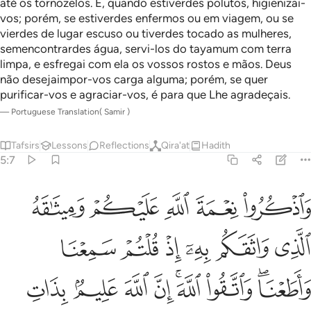
até os tornozelos. E, quando estiverdes polutos, higienizai-
vos; porém, se estiverdes enfermos ou em viagem, ou se
vierdes de lugar escuso ou tiverdes tocado as mulheres,
semencontrardes água, servi-los do tayamum com terra
limpa, e esfregai com ela os vossos rostos e mãos. Deus
não desejaimpor-vos carga alguma; porém, se quer
purificar-vos e agraciar-vos, é para que Lhe agradeçais.
—
Portuguese Translation( Samir )
Tafsirs
Lessons
Reflections
Qira'at
Hadith
5:7
ﲂ
ﲃ
ﲄ
ﲅ
ﲆ
اذكروا نعمة الله عليكم وميثاقه الذي واثقكم به اذ قلتم سمعنا واطعنا وا
َٱذْكُرُوا۟ نِعْمَةَ ٱللَّهِ عَلَيْكُمْ وَمِيثَـٰقَهُ ٱلَّذِى وَاثَقَكُم بِهِۦٓ 
ﲇ
ﲈ
ﲉ
ﲊ
ﲋ
ﲌ
ﲍﲎ
ﲏ
ﲐﲑ
ﲒ
ﲓ
ﲔ
ﲕ