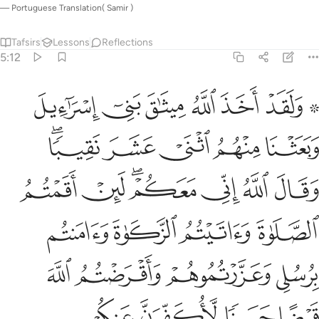
—
Portuguese Translation( Samir )
Tafsirs
Lessons
Reflections
5:12
ﱣ ﱤ
ﱥ
ﱦ
ﱧ
ﱨ
ﱩ
لقد اخذ الله ميثاق بني اسراييل وبعثنا منهم اثني عشر نقيبا وقال ال
َلَقَدْ أَخَذَ ٱللَّهُ مِيثَـٰقَ بَنِىٓ إِسْرَٰٓءِيلَ وَبَعَثْنَا مِنْهُمُ ٱثْنَىْ عَشَرَ
ﱪ
ﱫ
ﱬ
ﱭ
ﱮﱯ
ﱰ
ﱱ
ﱲ
ﱳﱴ
ﱵ
ﱶ
ﱷ
ﱸ
ﱹ
ﱺ
ﱻ
ﱼ
ﱽ
ﱾ
ﱿ
ﲀ
ﲁ
ﲂ