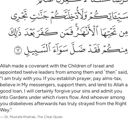
ﲃ
ﲄ
ﲅ
ﲆ
ﲇ
ﲈ
ﲉﲊ
ﲋ
ﲌ
ﲍ
ﲎ
ﲏ
ﲐ
ﲑ
ﲒ
ﲓ
ﲔ
Allah made a covenant with the Children of Israel and
appointed twelve leaders from among them and ˹then˺ said,
“I am truly with you. If you establish prayer, pay alms-tax,
believe in My messengers, support them, and lend to Allah a
good loan, I will certainly forgive your sins and admit you
into Gardens under which rivers flow. And whoever among
you disbelieves afterwards has truly strayed from the Right
Way.”
—
Dr. Mustafa Khattab, The Clear Quran