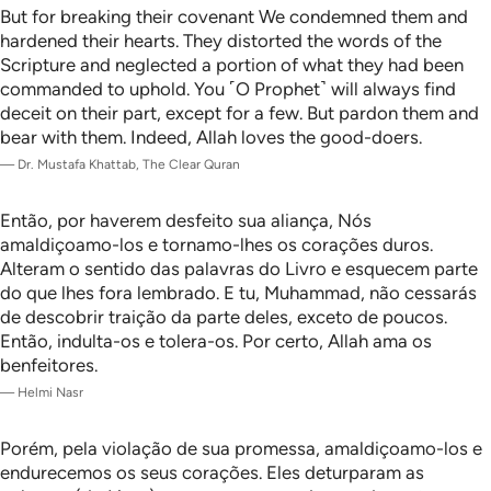
But for breaking their covenant We condemned them and
hardened their hearts. They distorted the words of the
Scripture and neglected a portion of what they had been
commanded to uphold. You ˹O Prophet˺ will always find
deceit on their part, except for a few. But pardon them and
bear with them. Indeed, Allah loves the good-doers.
—
Dr. Mustafa Khattab, The Clear Quran
Então, por haverem desfeito sua aliança, Nós
amaldiçoamo-los e tornamo-lhes os corações duros.
Alteram o sentido das palavras do Livro e esquecem parte
do que lhes fora lembrado. E tu, Muhammad, não cessarás
de descobrir traição da parte deles, exceto de poucos.
Então, indulta-os e tolera-os. Por certo, Allah ama os
benfeitores.
—
Helmi Nasr
Porém, pela violação de sua promessa, amaldiçoamo-los e
endurecemos os seus corações. Eles deturparam as