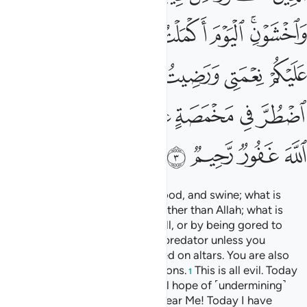
ﱩﱪ
ﱫ
ﱬ
ﱭ
ﱮ
ﱯ
ﱰ
ﱱ
ﱲ
ﱳ
ﱴ
ﱵﱶ
ﱷ
ﱸ
ﱹ
ﱺ
ﱻ
ﱼ
ﱽ
ﱾ
ﱿ
ﲀ
ﲁ
ﲂ
Forbidden to you are carrion, blood, and swine; what is
slaughtered in the name of any other than Allah; what is
killed by strangling, beating, a fall, or by being gored to
death; what is partly eaten by a predator unless you
slaughter it; and what is sacrificed on altars. You are also
forbidden to draw lots for decisions.
This is all evil. Today
1
the disbelievers have given up all hope of ˹undermining˺
your faith. So do not fear them; fear Me! Today I have