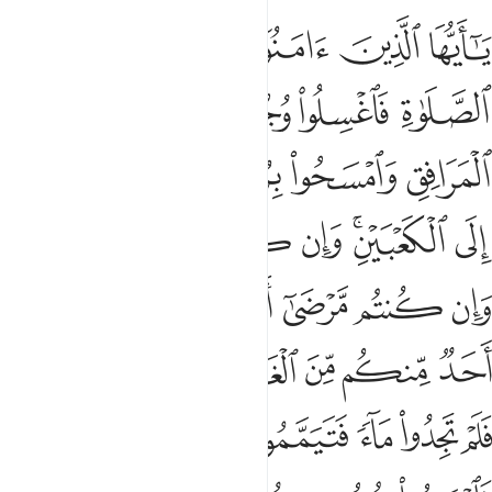
ﱁ
ﱂ
ﱃ
ﱄ
ﱅ
ﱆ
ا ايها الذين امنوا اذا قمتم الى الصلاة فاغسلوا وجوهكم وايديكم الى
َـٰٓأَيُّهَا ٱلَّذِينَ ءَامَنُوٓا۟ إِذَا قُمْتُمْ إِلَى ٱلصَّلَوٰةِ فَٱغْسِلُوا۟ وُجُوهَكُمْ وَأَيْدِيَكُمْ إِلَى 
ﱇ
ﱈ
ﱉ
ﱊ
ﱋ
ﱌ
ﱍ
ﱎ
ﱏ
ﱐ
ﱑﱒ
ﱓ
ﱔ
ﱕ
ﱖﱗ
ﱘ
ﱙ
ﱚ
ﱛ
ﱜ
ﱝ
ﱞ
ﱟ
ﱠ
ﱡ
ﱢ
ﱣ
ﱤ
ﱥ
ﱦ
ﱧ
ﱨ
ﱩ
ﱪ
ﱫ
ﱬ