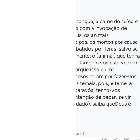
—
Helmi Nasr
Estão-vos vedados: a carniça, o sangue, a carne de suíno e
tudo o que tenha sido sacrificado com a invocação de
outronome que não seja o de Deus; os animais
estrangulados, os vitimados a golpes, os mortos por causa
de uma queda, ouchifrados, os abatidos por feras, salvo se
conseguirdes sacrificá-los ritualmente; o (animal) que tenha
sido sacrificado nosaltares (333). Também vos está vedado
fazer adivinhações com setas, porque isso é uma
profanação. Hoje, os incrédulosdesesperam por fazer-vos
renunciar à vossa religião. Não os temais, pois, e temei a
Mim! Hoje, completei a religião paravós; tenho-vos
agraciado generosamente sem intenção de pecar, se vir
compelido a (alimentar-se do vedado), saiba queDeus é
Indulgente, Misericordiosíssimo.
—
Portuguese Translation( Samir )
Tafsirs
Lessons
Reflections
Hadith