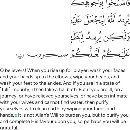
ﱭ
ﱮ
ﱯ
ﱰﱱ
ﱲ
ﱳ
ﱴ
ﱵ
ﱶ
ﱷ
ﱸ
ﱹ
ﱺ
ﱻ
ﱼ
ﱽ
ﱾ
ﱿ
ﲀ
ﲁ
O believers! When you rise up for prayer, wash your faces
and your hands up to the elbows, wipe your heads, and
wash your feet to the ankles. And if you are in a state of
˹full˺ impurity,
then take a full bath. But if you are ill, on a
1
journey, or have relieved yourselves, or have been intimate
with your wives and cannot find water, then purify
yourselves with clean earth by wiping your faces and
hands.
It is not Allah’s Will to burden you, but to purify you
2
and complete His favour upon you, so perhaps you will be
grateful.