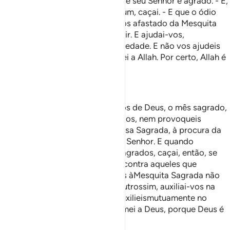
Casa Sagrada, buscando favor de seu Senhor e agrado. - E,
quando não mais estiverdes hurum, caçai. - E que o ódio
para com um povo, por haver-vos afastado da Mesquita
Sagrada, não vos induza a agredir. E ajudai-vos,
mutuamente, na bondade e na piedade. E não vos ajudeis
no pecado e na agressão. E temei a Allah. Por certo, Allah é
Veemente na punição.
—
Helmi Nasr
Ó fiéis, não profaneis os relicários de Deus, o mês sagrado,
as oferendas, os animais marcados, nem provoqueis
aquelesque se encaminham à Casa Sagrada, à procura da
graça e da complacência do seu Senhor. E quando
estiverdes deixado osrecintos sagrados, caçai, então, se
quiserdes. Que o ressentimento contra aqueles que
trataram de impedir-vos de irdes àMesquita Sagrada não
vos impulsione a provocá-los, outrossim, auxiliai-vos na
virtude e na piedade. Não vos auxilieismutuamente no
pecado e na hostilidade, mas temei a Deus, porque Deus é
severíssimo no castigo.