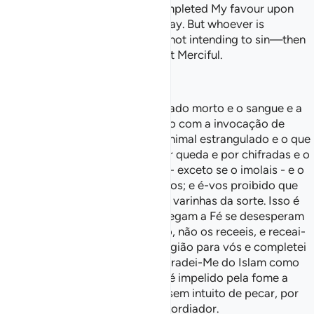
perfected your faith for you, completed My favour upon
you, and chosen Islam as your way. But whoever is
compelled by extreme hunger—not intending to sin—then
surely Allah is All-Forgiving, Most Merciful.
—
Dr. Mustafa Khattab, The Clear Quran
É-vos proibido o animal encontrado morto e o sangue e a
carne de porco e o que é imolado com a invocação de
outro nome que o de Allah; e o animal estrangulado e o que
é morto por espancamento e por queda e por chifradas e o
que a fera devora, parcialmente - exceto se o imolais - e o
que é imolado em nome dos ídolos; e é-vos proibido que
adivinheis o destino por meio de varinhas da sorte. Isso é
perversidade. - Hoje, os que renegam a Fé se desesperam
de aniquilar vossa religião. Então, não os receeis, e receai-
Me. Hoje eu completei vossa religião para vós e completei
Minha graça para convosco e agradei-Me do Islam como
religião para vós. - Então, quem é impelido pela fome a
alimentar-se do que é proibido, sem intuito de pecar, por
certo, Allah é Perdoador, Misericordiador.