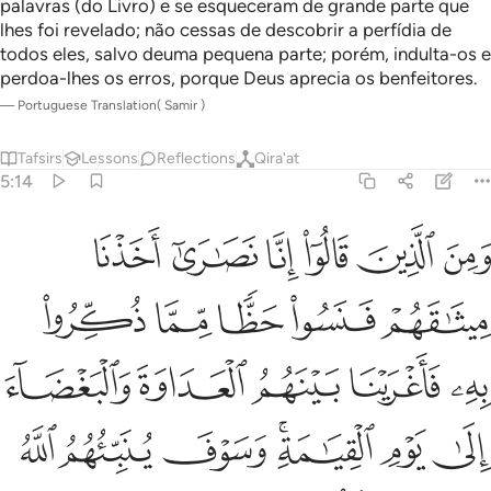
palavras (do Livro) e se esqueceram de grande parte que
lhes foi revelado; não cessas de descobrir a perfídia de
todos eles, salvo deuma pequena parte; porém, indulta-os e
perdoa-lhes os erros, porque Deus aprecia os benfeitores.
—
Portuguese Translation( Samir )
Tafsirs
Lessons
Reflections
Qira'at
5:14
ﱁ
ﱂ
ﱃ
ﱄ
ﱅ
ﱆ
من الذين قالوا انا نصارى اخذنا ميثاقهم فنسوا حظا مما ذكروا به فاغرينا
َمِنَ ٱلَّذِينَ قَالُوٓا۟ إِنَّا نَصَـٰرَىٰٓ أَخَذْنَا مِيثَـٰقَهُمْ فَنَسُوا۟ حَظًّۭا مِّمَّا ذُكِّرُوا۟ 
ﱇ
ﱈ
ﱉ
ﱊ
ﱋ
ﱌ
ﱍ
ﱎ
ﱏ
ﱐ
ﱑ
ﱒ
ﱓﱔ
ﱕ
ﱖ
ﱗ