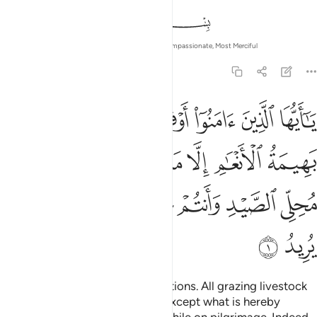
In the Name of Allah—the Most Compassionate, Most Merciful
5:1
ﱺ
ﱻ
ﱼ
ﱽ
ﱾﱿ
ﲀ
ﲁ
ا ايها الذين امنوا اوفوا بالعقود احلت لكم بهيمة الانعام الا ما يتلى علي
َـٰٓأَيُّهَا ٱلَّذِينَ ءَامَنُوٓا۟ أَوْفُوا۟ بِٱلْعُقُودِ ۚ أُحِلَّتْ لَكُم بَهِيمَةُ ٱلْأَنْعَـٰمِ إِلَّا مَا يُتْلَى
ﲂ
ﲃ
ﲄ
ﲅ
ﲆ
ﲇ
ﲈ
ﲉ
ﲊ
ﲋ
ﲌﲍ
ﲎ
ﲏ
ﲐ
ﲑ
ﲒ
ﲓ
O believers! Honour your obligations. All grazing livestock
has been made lawful to you—except what is hereby