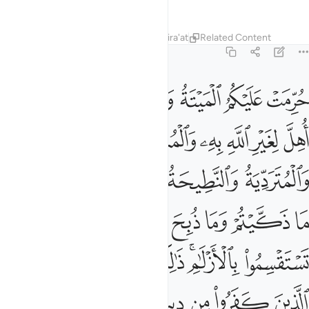
—
Portuguese Translation( Samir )
Tafsirs
Lessons
Reflections
Qira'at
Related Content
5:3
ﱁ
ﱂ
ﱃ
ﱄ
ﱅ
ﱆ
ﱇ
رمت عليكم الميتة والدم ولحم الخنزير وما اهل لغير الله به والمنخن
ُرِّمَتْ عَلَيْكُمُ ٱلْمَيْتَةُ وَٱلدَّمُ وَلَحْمُ ٱلْخِنزِيرِ وَمَآ أُهِلَّ لِغَيْرِ ٱللَّهِ بِهِۦ
ﱈ
ﱉ
ﱊ
ﱋ
ﱌ
ﱍ
ﱎ
ﱏ
ﱐ
ﱑ
ﱒ
ﱓ
ﱔ
ﱕ
ﱖ
ﱗ
ﱘ
ﱙ
ﱚ
ﱛ
ﱜﱝ
ﱞ
ﱟﱠ
ﱡ
ﱢ
ﱣ
ﱤ
ﱥ
ﱦ
ﱧ
ﱨ