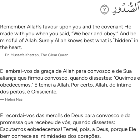
ﲖ
ﲗ
Remember Allah’s favour upon you and the covenant He
made with you when you said, “We hear and obey.” And be
mindful of Allah. Surely Allah knows best what is ˹hidden˺ in
the heart.
—
Dr. Mustafa Khattab, The Clear Quran
E lembrai-vos da graça de Allah para convosco e de Sua
aliança que firmou convosco, quando dissestes: "Ouvimos e
obedecemos." E temei a Allah. Por certo, Allah, do íntimo
dos peitos, é Onisciente.
—
Helmi Nasr
E recordai-vos das mercês de Deus para convosco e da
promessa que recebeu de vós, quando dissestes:
Escutamos eobedecemos! Temei, pois, a Deus, porque Ele
bem conhece as intimidades dos corações.