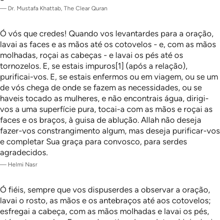
—
Dr. Mustafa Khattab, The Clear Quran
Ó vós que credes! Quando vos levantardes para a oração,
lavai as faces e as mãos até os cotovelos - e, com as mãos
molhadas, roçai as cabeças - e lavai os pés até os
tornozelos. E, se estais impuros[1] (após a relação),
purificai-vos. E, se estais enfermos ou em viagem, ou se um
de vós chega de onde se fazem as necessidades, ou se
haveis tocado as mulheres, e não encontrais água, dirigi-
vos a uma superfície pura, tocai-a com as mãos e roçai as
faces e os braços, à guisa de ablução. Allah não deseja
fazer-vos constrangimento algum, mas deseja purificar-vos
e completar Sua graça para convosco, para serdes
agradecidos.
—
Helmi Nasr
Ó fiéis, sempre que vos dispuserdes a observar a oração,
lavai o rosto, as mãos e os antebraços até aos cotovelos;
esfregai a cabeça, com as mãos molhadas e lavai os pés,