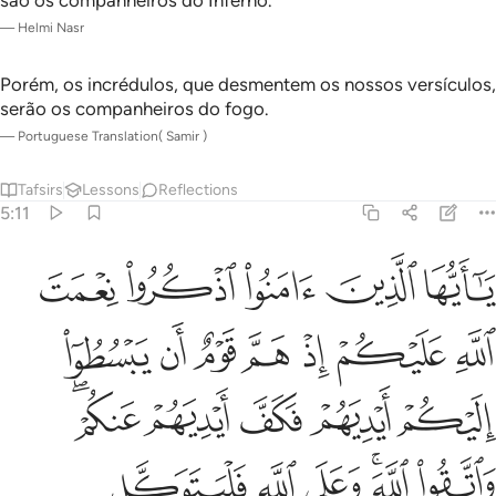
são os companheiros do Inferno.
—
Helmi Nasr
Porém, os incrédulos, que desmentem os nossos versículos,
serão os companheiros do fogo.
—
Portuguese Translation( Samir )
Tafsirs
Lessons
Reflections
5:11
ﱉ
ﱊ
ﱋ
ﱌ
ﱍ
ا ايها الذين امنوا اذكروا نعمت الله عليكم اذ هم قوم ان يبسطوا اليكم ا
َـٰٓأَيُّهَا ٱلَّذِينَ ءَامَنُوا۟ ٱذْكُرُوا۟ نِعْمَتَ ٱللَّهِ عَلَيْكُمْ إِذْ هَمَّ قَوْمٌ 
ﱎ
ﱏ
ﱐ
ﱑ
ﱒ
ﱓ
ﱔ
ﱕ
ﱖ
ﱗ
ﱘ
ﱙﱚ
ﱛ
ﱜﱝ
ﱞ
ﱟ
ﱠ