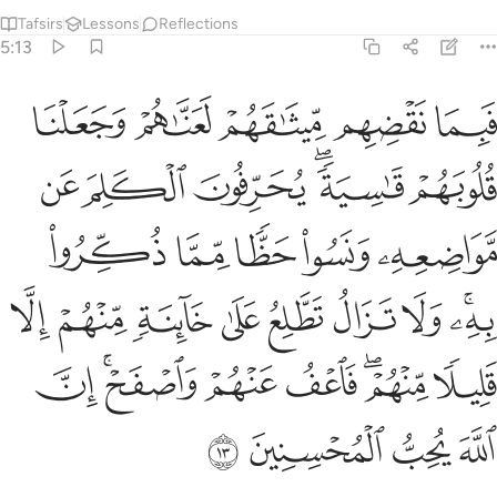
Tafsirs
Lessons
Reflections
5:13
ﲕ
ﲖ
ﲗ
ﲘ
ﲙ
بما نقضهم ميثاقهم لعناهم وجعلنا قلوبهم قاسية يحرفون الكلم عن مواض
َبِمَا نَقْضِهِم مِّيثَـٰقَهُمْ لَعَنَّـٰهُمْ وَجَعَلْنَا قُلُوبَهُمْ قَـٰسِيَةًۭ ۖ يُحَرِّفُ
ﲚ
ﲛﲜ
ﲝ
ﲞ
ﲟ
ﲠ
ﲡ
ﲢ
ﲣ
ﲤ
ﲥﲦ
ﲧ
ﲨ
ﲩ
ﲪ
ﲫ
ﲬ
ﲭ
ﲮ
ﲯﲰ
ﲱ
ﲲ
ﲳﲴ
ﲵ
ﲶ
ﲷ
ﲸ
ﲹ