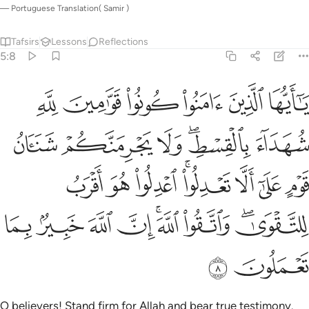
—
Portuguese Translation( Samir )
Tafsirs
Lessons
Reflections
5:8
ﲘ
ﲙ
ﲚ
ﲛ
ﲜ
ﲝ
ا ايها الذين امنوا كونوا قوامين لله شهداء بالقسط ولا يجرمنكم شنان قوم 
َـٰٓأَيُّهَا ٱلَّذِينَ ءَامَنُوا۟ كُونُوا۟ قَوَّٰمِينَ لِلَّهِ شُهَدَآءَ بِٱلْقِسْطِ ۖ وَلَا يَجْرِمَنّ
ﲞ
ﲟﲠ
ﲡ
ﲢ
ﲣ
ﲤ
ﲥ
ﲦ
ﲧﲨ
ﲩ
ﲪ
ﲫ
ﲬﲭ
ﲮ
ﲯﲰ
ﲱ
ﲲ
ﲳ
ﲴ
ﲵ
ﲶ
O believers! Stand firm for Allah and bear true testimony.