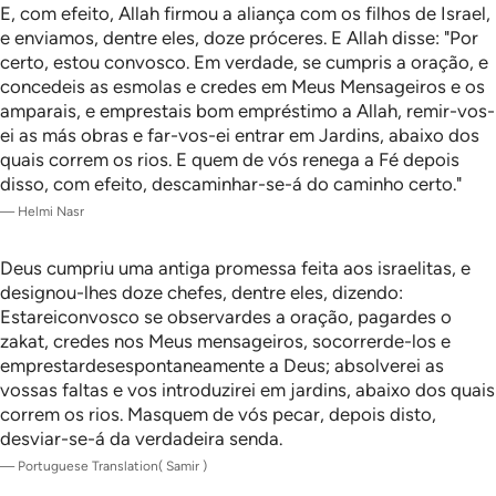
E, com efeito, Allah firmou a aliança com os filhos de Israel,
e enviamos, dentre eles, doze próceres. E Allah disse: "Por
certo, estou convosco. Em verdade, se cumpris a oração, e
concedeis as esmolas e credes em Meus Mensageiros e os
amparais, e emprestais bom empréstimo a Allah, remir-vos-
ei as más obras e far-vos-ei entrar em Jardins, abaixo dos
quais correm os rios. E quem de vós renega a Fé depois
disso, com efeito, descaminhar-se-á do caminho certo."
—
Helmi Nasr
Deus cumpriu uma antiga promessa feita aos israelitas, e
designou-lhes doze chefes, dentre eles, dizendo:
Estareiconvosco se observardes a oração, pagardes o
zakat, credes nos Meus mensageiros, socorrerde-los e
emprestardesespontaneamente a Deus; absolverei as
vossas faltas e vos introduzirei em jardins, abaixo dos quais
correm os rios. Masquem de vós pecar, depois disto,
desviar-se-á da verdadeira senda.
—
Portuguese Translation( Samir )