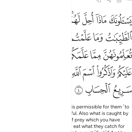
5:4
ﲃ
ﲄ
ﲅ
ﲆﲇ
ﲈ
ﲉ
ﲊ
سالونك ماذا احل لهم قل احل لكم الطيبات وما علمتم من الجوارح مكلبي
َسْـَٔلُونَكَ مَاذَآ أُحِلَّ لَهُمْ ۖ قُلْ أُحِلَّ لَكُمُ ٱلطَّيِّبَـٰتُ ۙ وَمَا عَلَّمْتُم
ﲋ
ﲌ
ﲍ
ﲎ
ﲏ
ﲐ
ﲑ
ﲒ
ﲓ
ﲔﲕ
ﲖ
ﲗ
ﲘ
ﲙ
ﲚ
ﲛ
ﲜ
ﲝﲞ
ﲟ
ﲠﲡ
ﲢ
ﲣ
ﲤ
ﲥ
ﲦ
They ask you, ˹O Prophet,˺ what is permissible for them ˹to
eat˺. Say, “What is good and lawful. Also what is caught by
your hunting animals and birds of prey which you have
trained as instructed by Allah. So eat what they catch for