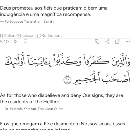
Deus prometeu aos fiéis que praticam o bem uma
indulgência e uma magnífica recompensa.
—
Portuguese Translation( Samir )
Tafsirs
Lessons
Reflections
5:10
ﱁ
ﱂ
ﱃ
الذين كفروا وكذبوا باياتنا اولايك اصحاب الجحيم ١٠
ﱄ
ﱅ
َٱلَّذِينَ كَفَرُوا۟ وَكَذَّبُوا۟ بِـَٔايَـٰتِنَآ أُو۟لَـٰٓئِكَ أَصْحَـٰبُ ٱلْجَحِي
ﱆ
ﱇ
ﱈ
As for those who disbelieve and deny Our signs, they are
the residents of the Hellfire.
—
Dr. Mustafa Khattab, The Clear Quran
E os que renegam a Fé e desmentem Nossos sinais, esses