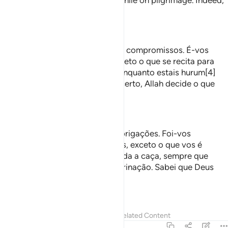
announced to you and hunting while on pilgrimage. Indeed,
Allah commands what He wills.
—
Dr. Mustafa Khattab, The Clear Quran
Ó vós que credes! Sede fiéis aos compromissos. É-vos
lícito o animal dos rebanhos, exceto o que se recita para
vós, e não torneis lícita a caça, enquanto estais hurum[4]
(na umra ou peregrinação). Por certo, Allah decide o que
deseja.
—
Helmi Nasr
Ó fiéis, cumpri com as vossas obrigações. Foi-vos
permitido alimentar-vos de reses, exceto o que vos é
anunciado agora; está-vos vedada a caça, sempre que
estiverdes consagrados à peregrinação. Sabei que Deus
ordena o que Lhe apraz.
—
Portuguese Translation( Samir )
Tafsirs
Lessons
Reflections
Related Content
5:2