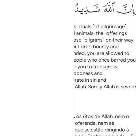
ﳊ
ﳋ
ﳌ
ﳍ
ﳎ
O believers! Do not violate Allah’s rituals ˹of pilgrimage˺,
the sacred months, the sacrificial animals, the ˹offerings
decorated with˺ garlands, nor those ˹pilgrims˺ on their way
to the Sacred House seeking their Lord’s bounty and
pleasure. When pilgrimage has ended, you are allowed to
hunt. Do not let the hatred of a people who once barred you
from the Sacred Mosque provoke you to transgress.
Cooperate with one another in goodness and
righteousness, and do not cooperate in sin and
transgression. And be mindful of Allah. Surely Allah is severe
in punishment.
—
Dr. Mustafa Khattab, The Clear Quran
Ó vós que credes! Não profaneis os ritos de Allah, nem o
mês sagrado nem os animais em oferenda, nem as
guirlandas; e não importuneis os que se estão dirigindo à