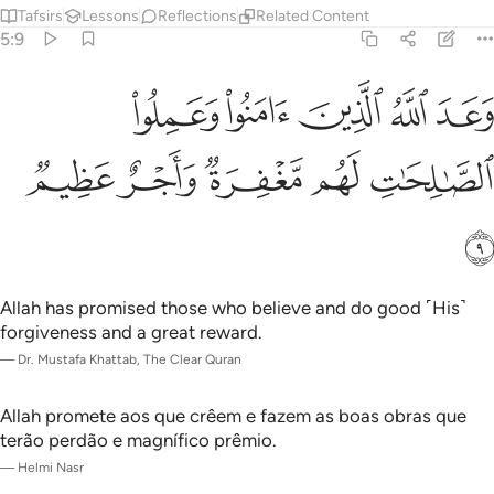
Tafsirs
Lessons
Reflections
Related Content
5:9
ﲷ
ﲸ
ﲹ
ﲺ
ﲻ
عد الله الذين امنوا وعملوا الصالحات لهم مغفرة واجر عظيم ٩
َعَدَ ٱللَّهُ ٱلَّذِينَ ءَامَنُوا۟ وَعَمِلُوا۟ ٱلصَّـٰلِحَـٰتِ ۙ لَهُم مَّغْفِرَةٌۭ وَأَجْر
ﲼ
ﲽ
ﲾ
ﲿ
ﳀ
ﳁ
Allah has promised those who believe and do good ˹His˺
forgiveness and a great reward.
—
Dr. Mustafa Khattab, The Clear Quran
Allah promete aos que crêem e fazem as boas obras que
terão perdão e magnífico prêmio.
—
Helmi Nasr