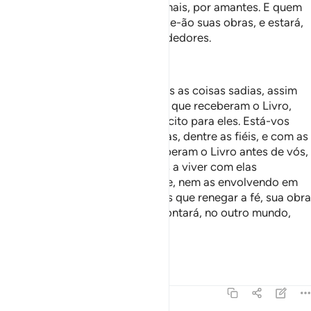
adúlteros, e não as tomando, jamais, por amantes. E quem
renega a Fé, com efeito, anular-se-ão suas obras, e estará,
na Derradeira Vida, entre os perdedores.
—
Helmi Nasr
Hoje, estão-vos permitidas todas as coisas sadias, assim
como vos é lícito o alimento dos que receberam o Livro,
damesma forma que o vosso é lícito para eles. Está-vos
permitido casardes com as castas, dentre as fiéis, e com as
castas, dentre aquelas que receberam o Livro antes de vós,
contanto que as doteis e passeis a viver com elas
licitamente, nãodesatinadamente, nem as envolvendo em
intrigas secretas. Quanto àqueles que renegar a fé, sua obra
tornar-se-á sem efeito eele se contará, no outro mundo,
entre os desventurados.
—
Portuguese Translation( Samir )
Tafsirs
Lessons
Reflections
5:6