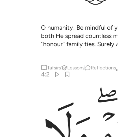
O humanity! Be mindful of your Lor
both He spread countless men an
˹honour˺ family ties. Surely Allah i
Tafsirs
Lessons
Reflections
Qira'at
4:2
ﱤ