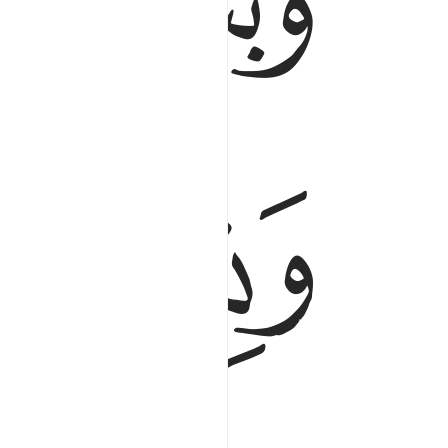
ﱍ
ﱎ
ﱑﱒ
ﱓ