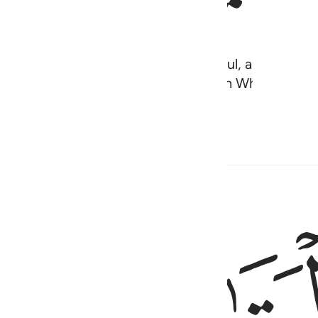
d Who created you from a single soul, and from it
d women. And be mindful of Allah—in Whose Nam
s ever Watchful over you.
Hadith
Related Content
ﱢﱣ
تاكلوا اموالهم الى اموالكم انه كان حوبا كبيرا ٢
بِٱلطَّيِّبِ ۖ وَلَا تَأْكُلُوٓا۟ أَمْوَٰلَهُمْ إِلَىٰٓ أَمْوَٰلِكُمْ ۚ إِنَّهُۥ كَانَ حُوبًۭا كَبِيرًۭا ٢