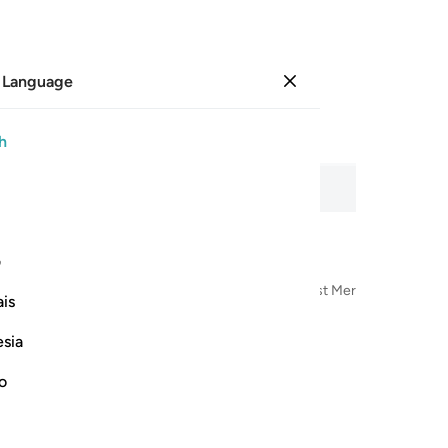
 Language
Sign in
Page
77
Juz
4
/
Hizb
8
h
o recitation, word-by-word meaning, and transliteration.
ف
n the Name of Allah—the Most Compassionate, Most Merciful
is
esia
no
 وخلق منها زوجها وبث منهما رجالا كثيرا ونساء واتقوا الله الذي تساءلو
فْسٍۢ وَٰحِدَةٍۢ وَخَلَقَ مِنْهَا زَوْجَهَا وَبَثَّ مِنْهُمَا رِجَالًۭا كَثِيرًۭا وَنِسَآءًۭ ۚ و