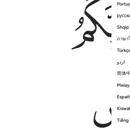
Portu
русск
Shqip
ภาษา
Türkç
اردو
简体
Melay
Españ
Kiswah
Tiếng 