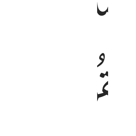
ﱏ
ﱐ
ﱔ
ﱕ