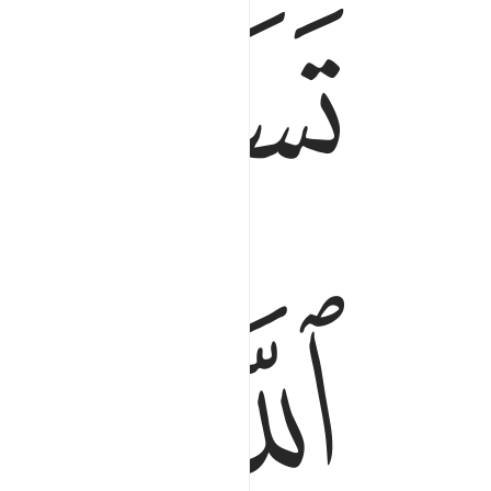
ﱖ
ﱛ
ﱜ