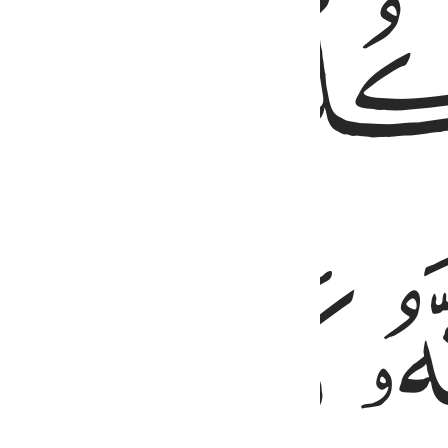
ﱫ
ﱰ
ﱱ
ﱲ