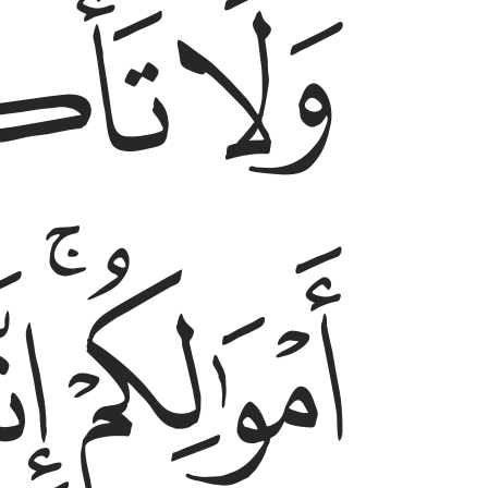
ﱩ
ﱪ
ﱭﱮ
ﱯ