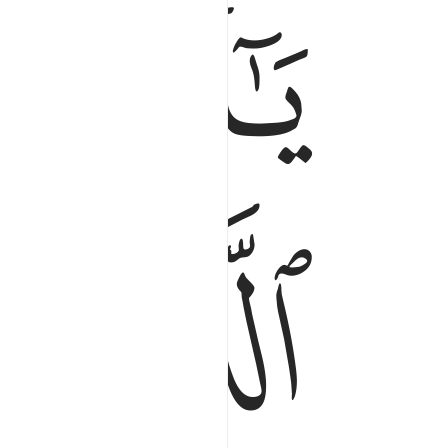
ﱁ
ﱂ
ﱅ
ﱆ