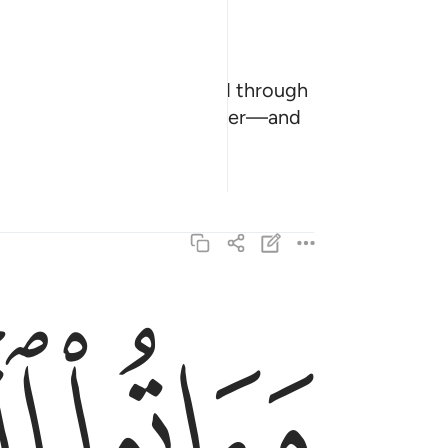
 He created its mate,
and through
1
e you appeal to one another—and
ﱠ
ﱡ
واتوا اليتامى اموالهم ولا تتبدلوا الخبيث بالطيب ولا 
وَءَاتُوا۟ ٱلْيَتَـٰمَىٰٓ أَمْوَٰلَهُمْ ۖ وَلَا تَتَبَدَّلُوا۟ ٱلْخَبِيثَ 