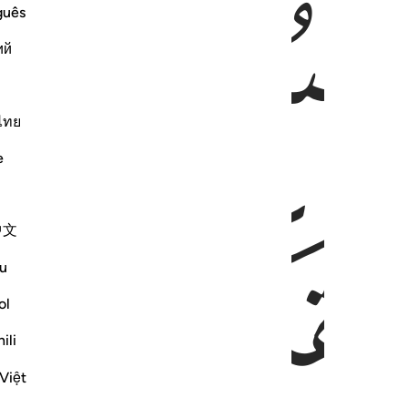
ﱃ
ﱄ
guês
ий
ไทย
e
ﱇ
ﱈ
中文
u
ol
ili
Việt