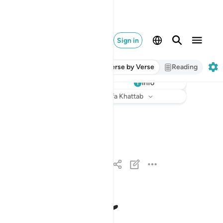
Sign in
Verse by Verse
Reading
Info
Listen
Translation
: Dr. Mustafa Khattab
يا ايها الناس اتقوا ربكم الذي خلقكم من نفس واحدة
يَـٰٓأَيُّهَا ٱلنَّاسُ ٱتَّقُوا۟ رَبَّكُمُ ٱلَّذِى خَلَقَكُم مِّن نَّ