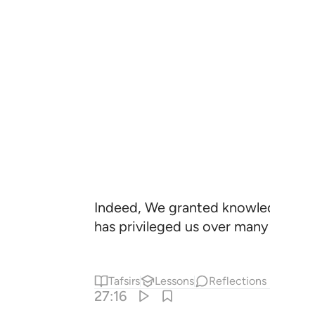
Indeed, We granted knowledge to D
has privileged us over many of His f
Tafsirs
Lessons
Reflections
27:16