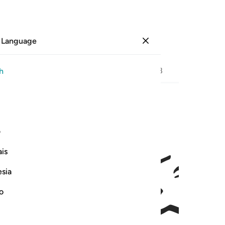
 Language
Sign in
Page
378
Juz
19
/
Hizb
38
h
ﱐ
 فضلنا على كثير من عباده المومنين ١٥
ف
َالَا ٱلْحَمْدُ لِلَّهِ ٱلَّذِى فَضَّلَنَا عَلَىٰ كَثِيرٍۢ مِّنْ عِبَادِهِ ٱلْمُؤْم
is
esia
no