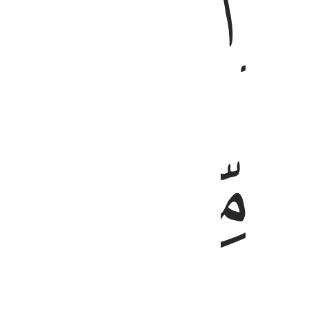
ﱗ
ﱘ
ﱛ
ﱜ