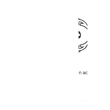
ﱞ
avid and Solomon. And they said ˹in acknowledgmen
aithful servants.”
1