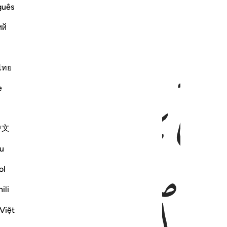
guês
ий
ﱒﱓ
ﱔ
ไทย
e
中文
u
ol
ili
Việt