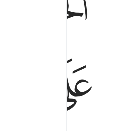
ﱕ
ﱖ
ﱙ
ﱚ