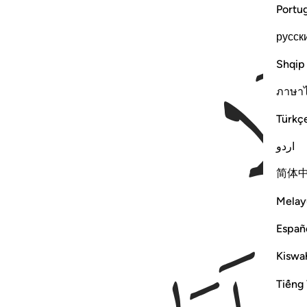
Portu
русск
Shqip
ภาษา
Türkç
اردو
简体
Melay
Españ
Kiswah
Tiếng 