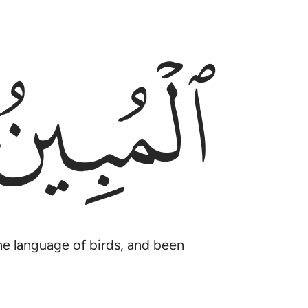
ﱲ
e language of birds, and been