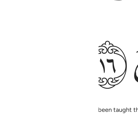
ﱳ
on, who said, “O people! We have been taught th
indeed a great privilege.”