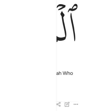
ﱝ
t˺, “All praise is for Allah Who