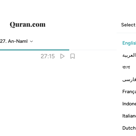
Select
27. An-Naml
Englis
Translation
: Dr. Mustafa Khattab
العربية
27:15
বাংলা
ارسی
ِنِينَ ١٥
França
Indon
Italia
Dutch