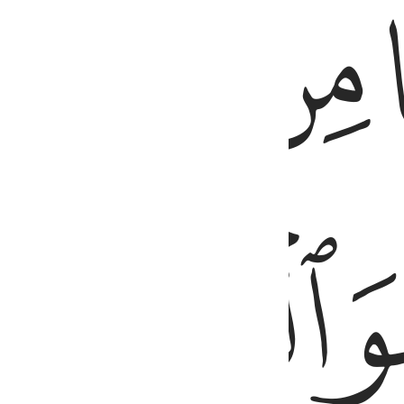
ﱪ
ﱫ
ﱬﱭ
ﱱ