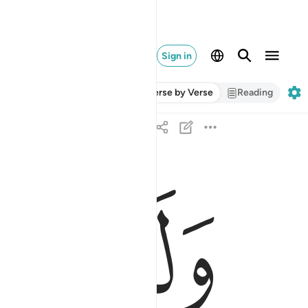
Sign in
Verse by Verse
Reading
ﱎ
ﱏ
ولقد اتينا داوود وسليمان علما وقالا الحمد لله الذي
وَلَقَدْ ءَاتَيْنَا دَاوُۥدَ وَسُلَيْمَـٰنَ عِلْمًۭا ۖ وَق