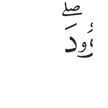
ﱢ
ْلُ ٱلْمُبِينُ ١٦