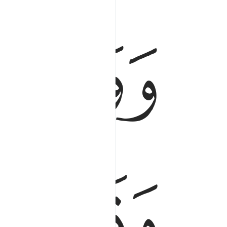
ﱟ
وورث سليمان داوود وقال يا ايها الناس علمنا منطق
وَوَرِثَ سُلَيْمَـٰنُ دَاوُۥدَ ۖ وَقَالَ يَـٰٓأَيُّهَا ٱلنَّاس
ﱣ
ﱤ