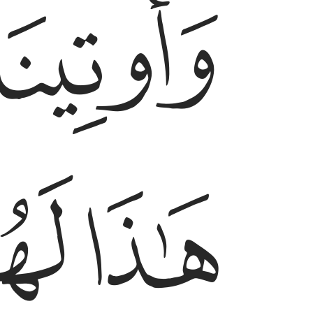
ﱩ
ﱯ
ﱰ