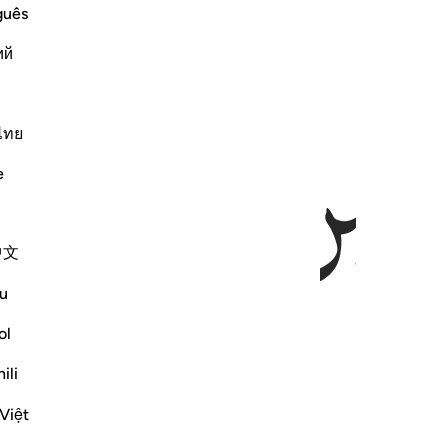
guês
ий
ﲑ
ﲒ
ﲓ
ไทย
e
中文
u
ol
ili
Việt