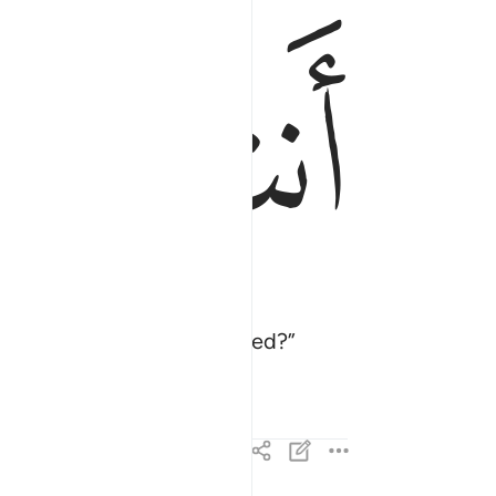
ﲟ
ﲠ
to which you are so devoted?”