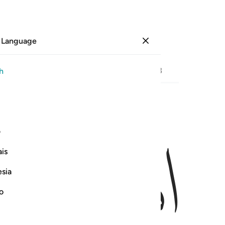
 Language
Sign in
Page
326
Juz
17
/
Hizb
33
h
ﲎ
ﲏ
ف
۞  ٥١
is
esia
no