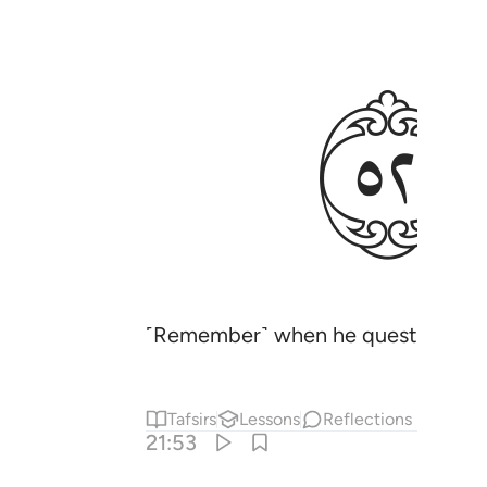
ﲢ
˹Remember˺ when he questioned his
Tafsirs
Lessons
Reflections
21:53