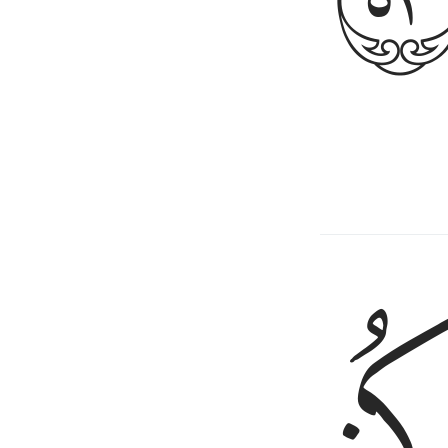
athers worshipping them.”
ﲬ