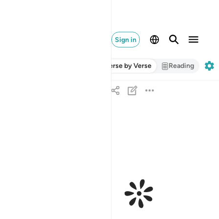
Sign in
Verse by Verse
Reading
ﲌ ﲍ
۞ ولقد اتينا ابراهيم رشده من قبل وكنا به عالمين ٥١
وَلَقَدْ ءَاتَيْنَآ إِبْرَٰهِيمَ رُشْدَهُۥ مِن قَبْلُ وَكُنَّا بِهِۦ عَـٰلِمِينَ