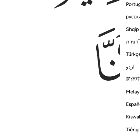
Portu
русск
Shqip
ภาษา
Türkç
اردو
简体
Melay
Españ
Kiswah
Tiếng 