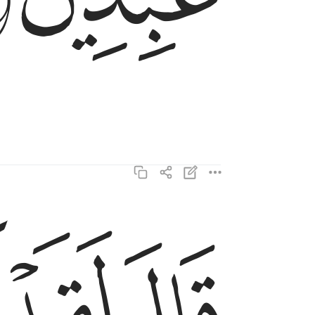
ﲩ
ﲪ
ﲫ
قال لقد كنتم انتم واباوكم في ضلال مبين ٥٤
قَالَ لَقَدْ كُنتُمْ أَنتُمْ وَءَابَآؤُكُمْ فِى ضَلَـٰلٍۢ مُّبِينٍۢ ٥٤