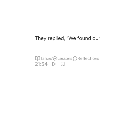
They replied, “We found our foref
Tafsirs
Lessons
Reflections
21:54