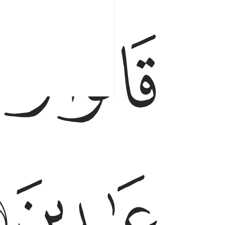
ﲣ
ﲤ
قالوا وجدنا اباءنا لها عابدين ٥٣
قَالُوا۟ وَجَدْنَآ ءَابَآءَنَا لَهَا عَـٰبِدِينَ ٥٣
ﲧ
ﲨ