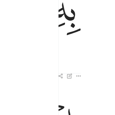
ﲔ
ﲕ
˹to be worthy of it˺.
اذ قال لابيه وقومه ما هاذه التماثيل التي انتم لها عا
إِذْ قَالَ لِأَبِيهِ وَقَوْمِهِۦ مَا هَـٰذِهِ ٱلتَّمَاثِيلُ ٱلَّتِىٓ أَنتُمْ لَهَ