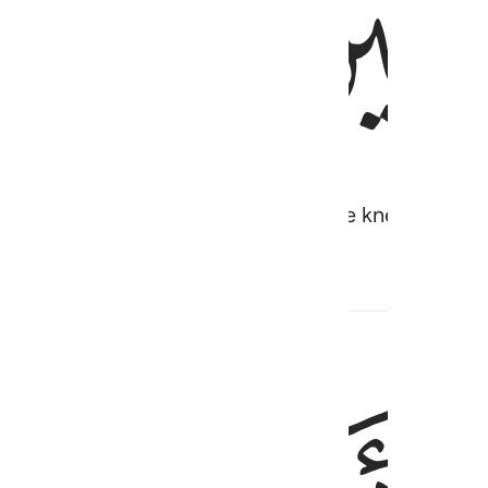
ﲖ
m sound judgment early on, for We knew him well 
كفون ٥٢
ا عَـٰكِفُونَ ٥٢