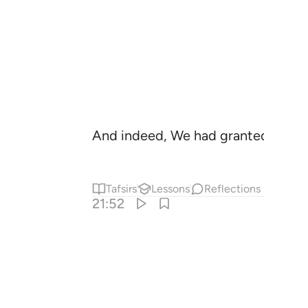
And indeed, We had granted Abraha
Tafsirs
Lessons
Reflections
21:52