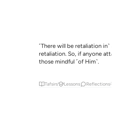
˹There will be retaliation in˺ a sac
retaliation. So, if anyone attacks y
those mindful ˹of Him˺.
Tafsirs
Lessons
Reflections
Answe