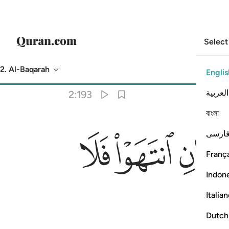
Select
2. Al-Baqarah
Englis
Translation
: Dr. Mustafa Khattab
العربية
2:193
বাংলা
ﱯ
ﱰ
ﱱ
ارسی
França
Indon
Italia
Dutch