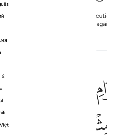
guês
te you˺ until there is no more persecution, and ˹yo
ий
ou˺, let there be no hostility except against the a
ไทย
rs
Hadith
e
ﱺ
ﱻ
ﱼﱽ
تدى عليكم فاعتدوا عليه بمثل ما اعتدى عليكم واتقوا الله واعلموا ان ا
中文
ُ قِصَاصٌۭ ۚ فَمَنِ ٱعْتَدَىٰ عَلَيْكُمْ فَٱعْتَدُوا۟ عَلَيْهِ بِمِثْلِ مَا ٱعْتَدَ
u
ol
ﲃ
ﲄ
ﲅ
ﲆﲇ
ili
Việt