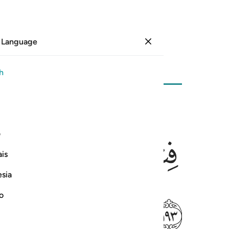
 Language
Sign in
Page
30
Juz
2
/
Hizb
3
h
ﱪ
ﱫ
ﱬ
ﱭﱮ
وا فلا عدوان الا على الظالمين ١٩٣
ف
ِينُ لِلَّهِ ۖ فَإِنِ ٱنتَهَوْا۟ فَلَا عُدْوَٰنَ إِلَّا عَلَى ٱلظَّـٰلِمِينَ ١٩٣
is
esia
ﱶ
no