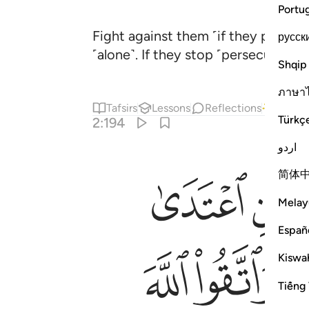
Portu
Fight against them ˹if they persecu
русск
˹alone˺. If they stop ˹persecuting y
Shqip
ภาษา
Tafsirs
Lessons
Reflections
Answe
Türkç
2:194
اردو
ﱾ
ﱿ
لله مع المتقين ١٩٤
简体
ىٰ عَلَيْكُمْ ۚ وَٱتَّقُوا۟ ٱللَّهَ وَٱعْلَمُوٓا۟ أَنَّ ٱللَّهَ مَعَ ٱلْمُتَّقِينَ
Melay
Españ
ﲈ
ﲉ
Kiswah
Tiếng 