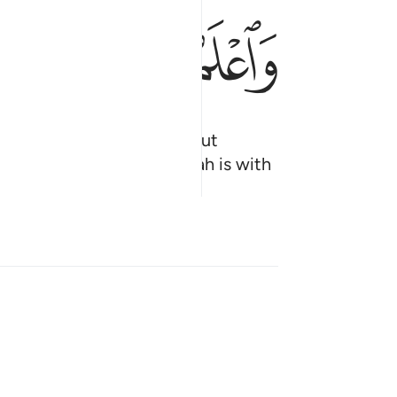
ﲊ
ﲋ
ﲌ
ﲍ
ll violations will bring about
f Allah, and know that Allah is with