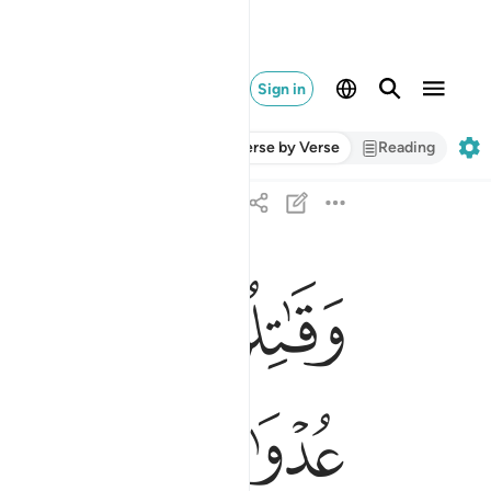
Sign in
Verse by Verse
Reading
ﱦ
ﱧ
ﱨ
ﱩ
وقاتلوهم حتى لا تكون فتنة ويكون الدين لله فان انته
وَقَـٰتِلُوهُمْ حَتَّىٰ لَا تَكُونَ فِتْنَةٌۭ وَيَكُونَ ٱلدّ
ﱲ
ﱳ
ﱴ
ﱵ