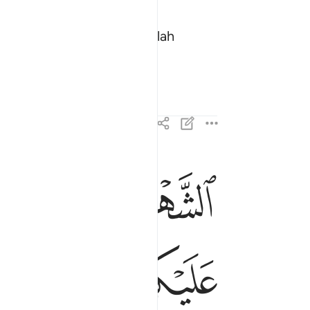
ur˺ devotion will be to Allah
ggressors.
ﱷ
ﱸ
ﱹ
الشهر الحرام بالشهر الحرام والحرمات قصاص فمن اع
ٱلشَّهْرُ ٱلْحَرَامُ بِٱلشَّهْرِ ٱلْحَرَامِ وَٱلْحُرُمَـٰت
ﲀ
ﲁ
ﲂ