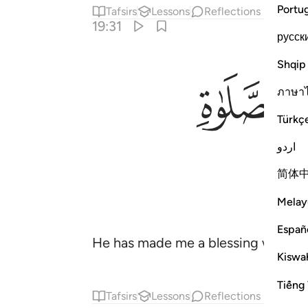
Portu
Tafsirs
Lessons
Reflections
19:31
русск
Shqip
ﲈ
ภาษา
Türkç
اردو
简体
Melay
Españ
He has made me a blessing wherever 
Kiswah
Tiếng 
Tafsirs
Lessons
Reflections