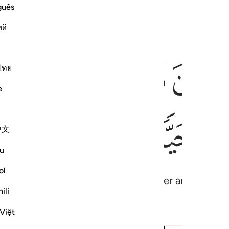
guês
ий
ﲄ
ﲅ
ﲆ
ﲇ
 ما دمت حيا ٣١
ٱلزَّكَوٰةِ مَا دُمْتُ حَيًّۭا ٣١
ไทย
e
ﲌ
ﲍ
中文
u
ol
I go, and bid me to establish prayer and give alms-
ili
Việt