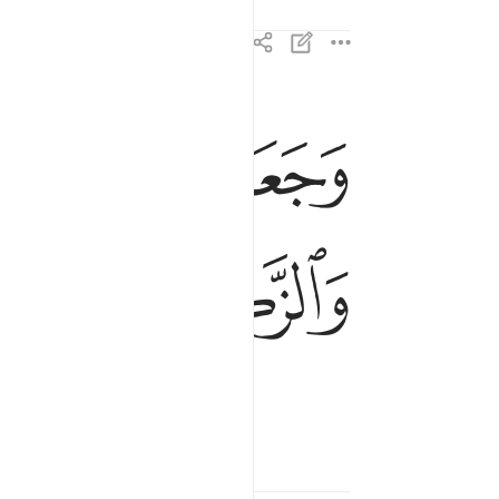
ﲂ
ﲃ
وجعلني مباركا اين ما كنت واوصاني بالصلاة والزكاة
وَجَعَلَنِى مُبَارَكًا أَيْنَ مَا كُنتُ وَأَوْصَـٰنِى بِٱلصَّلَوٰةِ وَ
ﲉ
ﲊ
ﲋ
tax as long as I live,