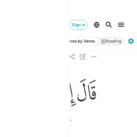
Sign in
Verse by Verse
Reading
ﱹ
ﱺ
ﱻ
ﱼ
ﱽ
قال اني عبد الله اتاني الكتاب وجعلني نبيا ٣٠
قَالَ إِنِّى عَبْدُ ٱللَّهِ ءَاتَىٰنِىَ ٱلْكِتَـٰبَ وَجَعَلَنِى نَبِيًّۭا ٠
ipture and to be a prophet.