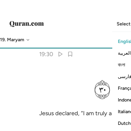
Select
19. Maryam
Englis
Translation
: Dr. Mustafa Khattab
العربية
19:30
বাংলা
ﲁ
ارسی
França
Indon
Italia
Jesus declared, “I am truly a serva
Dutch