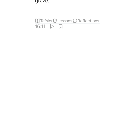
graze.
Tafsirs
Lessons
Reflections
16:11