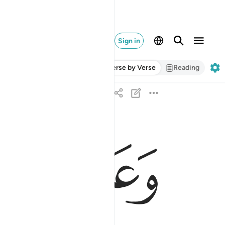
Sign in
Verse by Verse
Reading
ﱜ
ﱝ
وعلى الله قصد السبيل ومنها جاير ولو شاء لهداكم 
وَعَلَى ٱللَّهِ قَصْدُ ٱلسَّبِيلِ وَمِنْهَا جَآئِرٌۭ ۚ وَلَوْ شَآءَ لَ