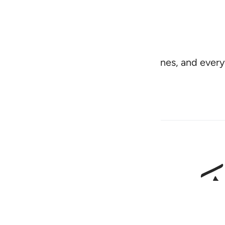
˺ crops, olives, palm trees, grapevines, and every ty
ﲊ
ﲋ
سخرات بامره ان في ذالك لايات لقوم يعقلون ١٢
ُّجُومُ مُسَخَّرَٰتٌۢ بِأَمْرِهِۦٓ ۗ إِنَّ فِى ذَٰلِكَ لَـَٔايَـٰتٍۢ لِّقَوْمٍۢ يَعْقِلُونَ ١٢