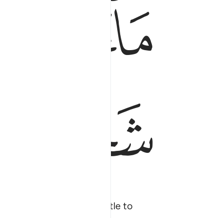
ﱭﱮ
ﱯ
ﱳ
ﱴ
plants grow for your cattle to