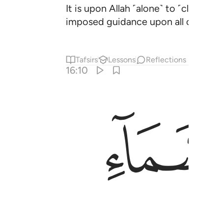
It is upon Allah ˹alone˺ to ˹clearl
imposed guidance upon all of you.
Tafsirs
Lessons
Reflections
16:10