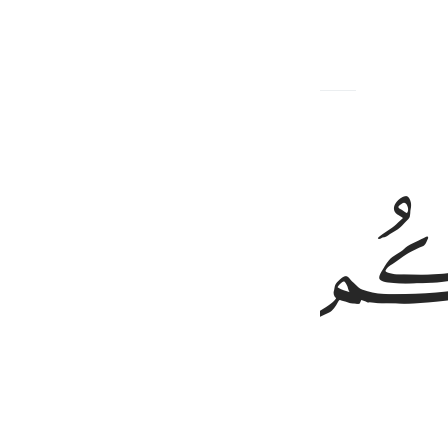
ﱹ
ﱺ
كل الثمرات ان في ذالك لاية لقوم يتفكرون ١١
َ وَمِن كُلِّ ٱلثَّمَرَٰتِ ۗ إِنَّ فِى ذَٰلِكَ لَـَٔايَةًۭ لِّقَوْمٍۢ يَتَفَكَّرُونَ ١١