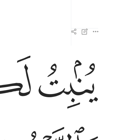
ﱷ
ﱸ
ينبت لكم به الزرع والزيتون والنخيل والاعناب ومن 
يُنۢبِتُ لَكُم بِهِ ٱلزَّرْعَ وَٱلزَّيْتُونَ وَٱلنَّخِيلَ وَٱلْأَعْنَـٰب