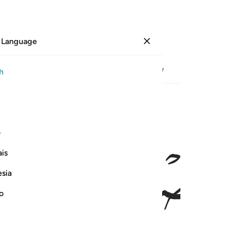
 Language
Sign in
Page
268
Juz
14
/
Hizb
27
h
ﱞ
ﱟ
اجمعين ٩
ف
هَدَىٰكُمْ أَجْمَعِينَ ٩
is
esia
no