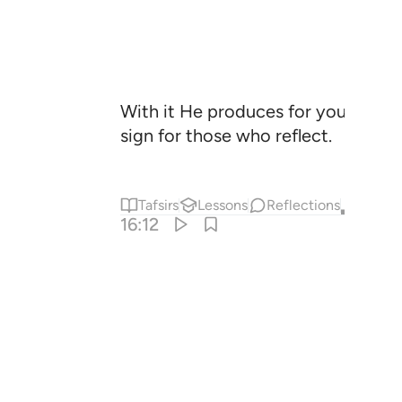
With it He produces for you ˹various
sign for those who reflect.
Tafsirs
Lessons
Reflections
Qira'at
16:12