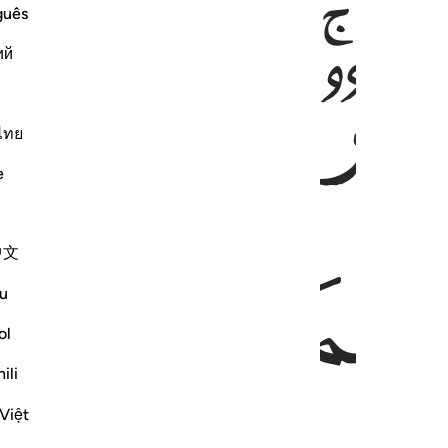
guês
ﱢ
ﱣ
ﱤ
ий
ไทย
e
ﱦ
ﱧ
中文
u
ol
ili
Việt