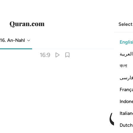
Select
16. An-Nahl
Englis
Translation
: Dr. Mustafa Khattab
العربية
16:9
বাংলা
ارسی
França
Indon
Italia
Dutch