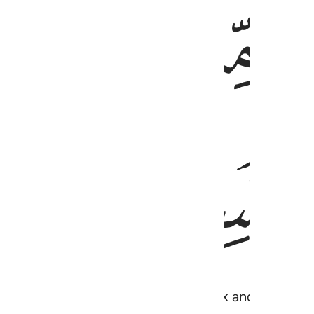
ﱰ
ﱱ
ﱵ
ﱶ
 from the sky, from which you drink and by which 