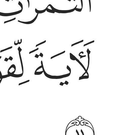
ﲀﲁ
ﲅ
ﲆ
ﲈ