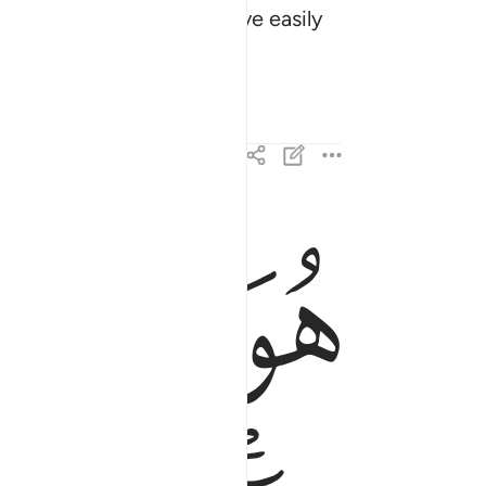
ad He willed, He would have easily
ﱨ
ﱩ
هو الذي انزل من السماء ماء لكم منه شراب ومنه 
هُوَ ٱلَّذِىٓ أَنزَلَ مِنَ ٱلسَّمَآءِ مَآءًۭ ۖ لَّكُم مِّنْهُ شَ