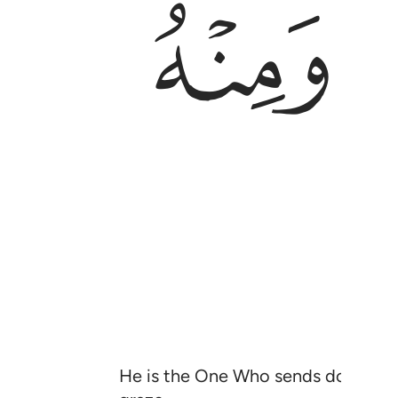
ﱲ
He is the One Who sends down rain