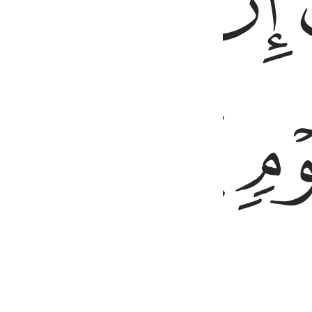
ﲂ
ﲃ
ﲄ
ﲇ