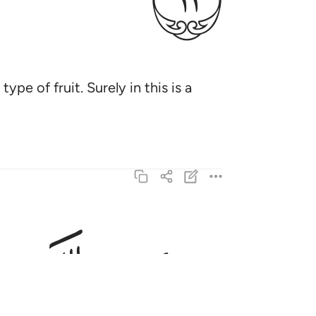
pe of fruit. Surely in this is a
ﲉ
وسخر لكم الليل والنهار والشمس والقمر والنجوم م
وَسَخَّرَ لَكُمُ ٱلَّيْلَ وَٱلنَّهَارَ وَٱلشَّمْسَ وَٱلْقَمَرَ ۖ وَٱلن