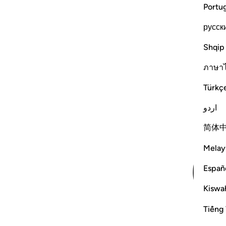
Portu
русск
Shqip
ภาษา
Türkç
اردو
简体
Melay
Españ
Kiswah
Tiếng 