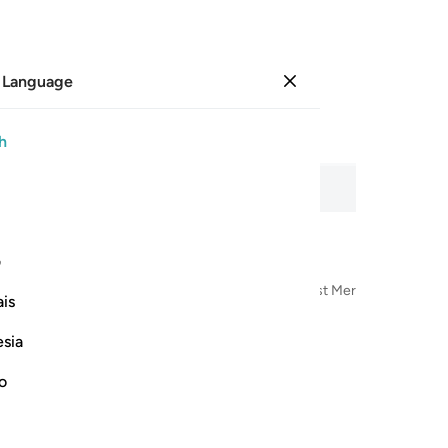
 Language
Sign in
Page
208
Juz
11
/
Hizb
21
h
citation, word-by-word meaning, and transliteration.
ف
n the Name of Allah—the Most Compassionate, Most Merciful
is
esia
no