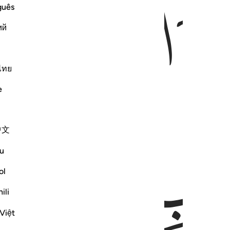
ﱄ
guês
ий
ไทย
e
ﱆ
中文
u
ol
ili
Việt