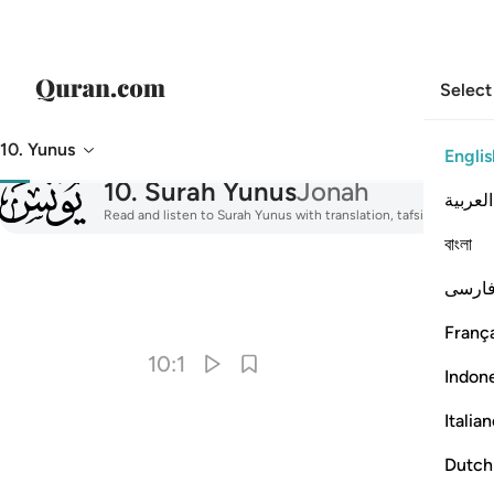
Select
10. Yunus
Englis
010
10
.
Surah Yunus
Jonah
العربية
Read and listen to Surah Yunus with translation, tafsir, audio re
বাংলা
ارسی
I
França
10:1
Indon
Italia
Dutch