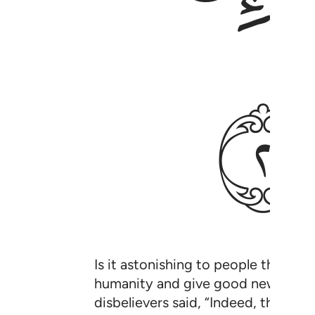
ﱣ
Is it astonishing to people that W
humanity and give good news to the
disbelievers said, “Indeed, this ˹man