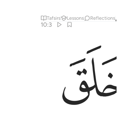
Tafsirs
Lessons
Reflections
Qira'at
10:3
ﱨ
الله ربكم فاعبدوه افلا تذكرون ٣
مُ ٱللَّهُ رَبُّكُمْ فَٱعْبُدُوهُ ۚ أَفَلَا تَذَكَّرُونَ ٣