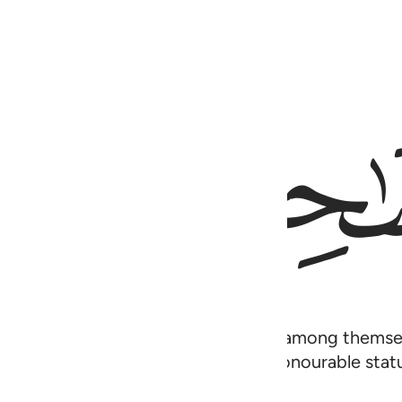
ﱢ
e have sent revelation to a man from among themsel
 believers that they will have an honourable statu
˺ is clearly a magician!”