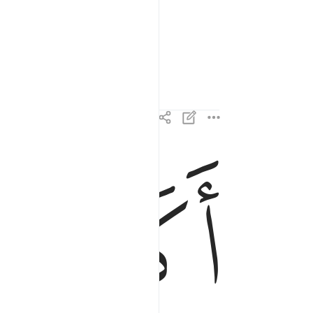
ﱈ
ﱉ
اكان للناس عجبا ان اوحينا الى رجل منهم ان انذر 
أَكَانَ لِلنَّاسِ عَجَبًا أَنْ أَوْحَيْنَآ إِلَىٰ رَجُلٍۢ مِّنْهُمْ أَنْ 