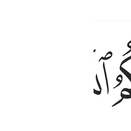
ﱦ
ﱧ
ام ثم استوى على العرش يدبر الامر ما من شفيع الا من بعد اذنه ذالكم 
َامٍۢ ثُمَّ ٱسْتَوَىٰ عَلَى ٱلْعَرْشِ ۖ يُدَبِّرُ ٱلْأَمْرَ ۖ مَا مِن شَفِيعٍ إِلَّا مِنۢ بَعْدِ إِذْنِهِۦ ۚ ذَٰلِكُ