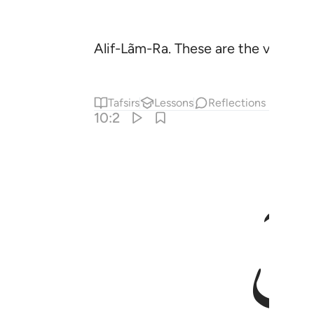
Alif-Lãm-Ra. These are the verses o
Tafsirs
Lessons
Reflections
10:2
ذا لساحر مبين ٢
َـٰفِرُونَ إِنَّ هَـٰذَا لَسَـٰحِرٌۭ مُّبِينٌ ٢