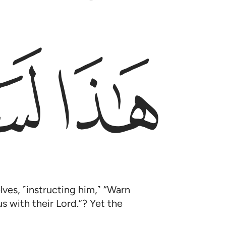
ﱠ
ﱡ
ves, ˹instructing him,˺ “Warn
s with their Lord.”? Yet the