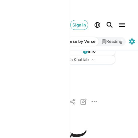
Sign in
Verse by Verse
Reading
Info
Listen
Translation
: Dr. Mustafa Khattab
الر تلك ايات الكتاب الحكيم ١
الٓر ۚ تِلْكَ ءَايَـٰتُ ٱلْكِتَـٰبِ ٱلْحَكِيمِ ١