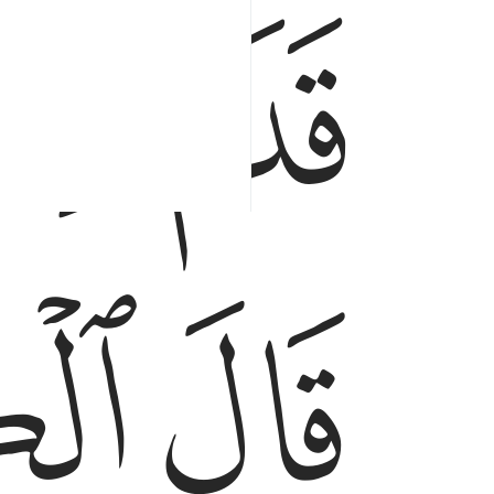
ﱘ
ﱙ
ﱝ
ﱞ