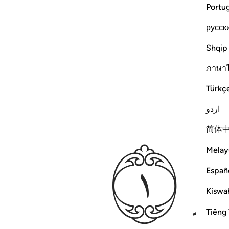
Portu
русск
Shqip
ภาษา
Türkç
اردو
ﱇ
简体
Melay
Españ
Kiswah
Tiếng 