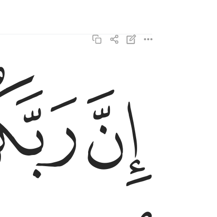
ﱤ
ﱥ
ان ربكم الله الذي خلق السماوات والارض في ستة اي
إِنَّ رَبَّكُمُ ٱللَّهُ ٱلَّذِى خَلَقَ ٱلسَّمَـٰوَٰتِ وَٱلْأَرْضَ فِى سِتَّةِ أَيّ