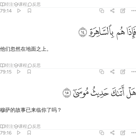
经注
课程
反思
79:14
ﳅ
ﳆ
اذا هم بالساهرة ١٤
ﳇ
ﳈ
َإِذَا هُم بِٱلسَّاهِرَةِ ١٤
他们忽然在地面之上。
经注
课程
反思
79:15
ﳉ
ﳊ
ل اتاك حديث موسى ١٥
ﳋ
ﳌ
ﳍ
َلْ أَتَىٰكَ حَدِيثُ مُوسَىٰٓ ١٥
穆萨的故事已来临你了吗？
经注
课程
反思
79:16