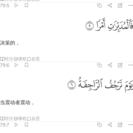
79:5
ﲞ
المدبرات امرا ٥
ﲟ
ﲠ
َٱلْمُدَبِّرَٰتِ أَمْرًۭا ٥
决策的，
经注
课程
反思
79:6
ﲡ
ﲢ
وم ترجف الراجفة ٦
ﲣ
ﲤ
َوْمَ تَرْجُفُ ٱلرَّاجِفَةُ ٦
当震动者震动，
经注
课程
反思
79:7