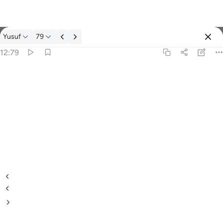
经注: Yusuf 12:79
Yusuf
79
登入
12:79
قال معاذ الله ان ناخذ الا من وجدنا متاعنا عنده انا اذا لظالمون ٧٩
َ مَعَاذَ ٱللَّهِ أَن نَّأْخُذَ إِلَّا مَن وَجَدْنَا مَتَـٰعَنَا عِندَهُۥٓ إِنَّآ إِذًۭا لَّظَـٰلِمُونَ ٧٩