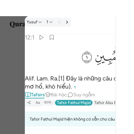
Tafsir: Yusuf 12:1
Yusuf
1
Chọn 
12:1
Englis
ﲗ
ﲘ
الر تلك ايات الكتاب المبين ١
العربية
الٓر ۚ تِلْكَ ءَايَـٰتُ ٱلْكِتَـٰبِ ٱلْمُبِينِ ١
বাংলা
Alif. Lam. Ra.[1] Đây là những câu của m
ارسی
mơ hồ, khó hiểu).
1
França
Tafsirs
Bài học
Suy ngẫm
Indon
বাংলা
Tafsir Fathul Majid
Tafsir Abu Bakr Zakar
Aa
Italia
Tafsir Fathul Majid hiện không có sẵn cho câu này.
Dutch