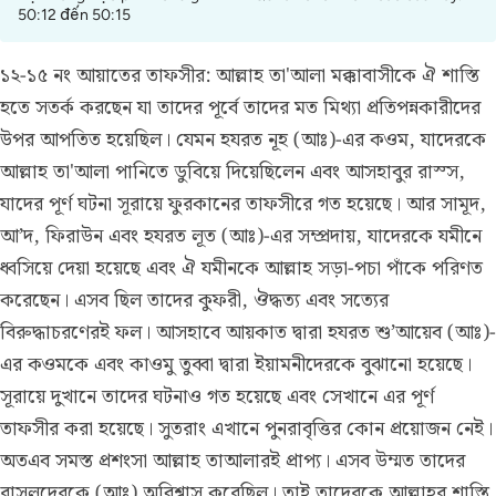
50:12 đến 50:15
১২-১৫ নং আয়াতের তাফসীর:
আল্লাহ তা'আলা মক্কাবাসীকে ঐ শাস্তি
হতে সতর্ক করছেন যা তাদের পূর্বে তাদের মত মিথ্যা প্রতিপন্নকারীদের
উপর আপতিত হয়েছিল। যেমন হযরত নূহ (আঃ)-এর কওম, যাদেরকে
আল্লাহ তা'আলা পানিতে ডুবিয়ে দিয়েছিলেন এবং আসহাবুর রাস্স,
যাদের পূর্ণ ঘটনা সূরায়ে ফুরকানের তাফসীরে গত হয়েছে। আর সামূদ,
আ’দ, ফিরাউন এবং হযরত লূত (আঃ)-এর সম্প্রদায়, যাদেরকে যমীনে
ধ্বসিয়ে দেয়া হয়েছে এবং ঐ যমীনকে আল্লাহ সড়া-পচা পাঁকে পরিণত
করেছেন। এসব ছিল তাদের কুফরী, ঔদ্ধত্য এবং সত্যের
বিরুদ্ধাচরণেরই ফল। আসহাবে আয়কাত দ্বারা হযরত শু’আয়েব (আঃ)-
এর কওমকে এবং কাওমু তুব্বা দ্বারা ইয়ামনীদেরকে বুঝানো হয়েছে।
সূরায়ে দুখানে তাদের ঘটনাও গত হয়েছে এবং সেখানে এর পূর্ণ
তাফসীর করা হয়েছে। সুতরাং এখানে পুনরাবৃত্তির কোন প্রয়োজন নেই।
অতএব সমস্ত প্রশংসা আল্লাহ তাআলারই প্রাপ্য। এসব উম্মত তাদের
রাসূলদেরকে (আঃ) অবিশ্বাস করেছিল। তাই তাদেরকে আল্লাহর শাস্তি