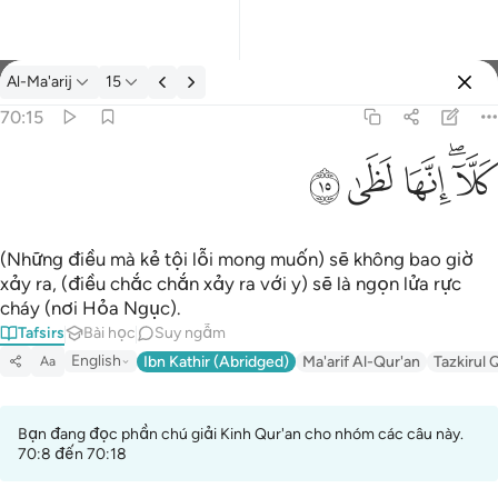
Tafsir: Al-Ma'arij 70:15
Al-Ma'arij
15
Đăng nhập
70:15
كلا انها لظى ١٥
ﱚﱛ
ﱜ
ﱝ
ﱞ
كَلَّآ ۖ إِنَّهَا لَظَىٰ ١٥
(Những điều mà kẻ tội lỗi mong muốn) sẽ không bao giờ
xảy ra, (điều chắc chắn xảy ra với y) sẽ là ngọn lửa rực
cháy (nơi Hỏa Ngục).
Tafsirs
Bài học
Suy ngẫm
English
Ibn Kathir (Abridged)
Ma'arif Al-Qur'an
Tazkirul 
Aa
Bạn đang đọc phần chú giải Kinh Qur'an cho nhóm các câu này.
70:8 đến 70:18