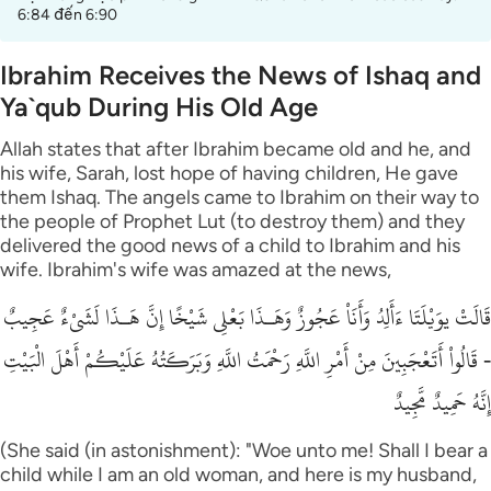
6:84 đến 6:90
Ibrahim Receives the News of Ishaq and
Ya`qub During His Old Age
Allah states that after Ibrahim became old and he, and
his wife, Sarah, lost hope of having children, He gave
them Ishaq. The angels came to Ibrahim on their way to
the people of Prophet Lut (to destroy them) and they
delivered the good news of a child to Ibrahim and his
wife. Ibrahim's wife was amazed at the news,
قَالَتْ يوَيْلَتَا ءَأَلِدُ وَأَنَاْ عَجُوزٌ وَهَـذَا بَعْلِى شَيْخًا إِنَّ هَـذَا لَشَىْءٌ عَجِيبٌ
- قَالُواْ أَتَعْجَبِينَ مِنْ أَمْرِ اللَّهِ رَحْمَتُ اللَّهِ وَبَرَكَـتُهُ عَلَيْكُمْ أَهْلَ الْبَيْتِ
إِنَّهُ حَمِيدٌ مَّجِيدٌ
(She said (in astonishment): "Woe unto me! Shall I bear a
child while I am an old woman, and here is my husband,