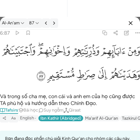
Tafsir: Al-An'am 6:87
Al-An'am
87
Đăng nhập
6:87
 ابايهم وذرياتهم واخوانهم واجتبيناهم وهديناهم الى صراط مستقيم ٨٧
ﲋ
ﲌ
ﲍ
ﲎﲏ
ﲐ
مْ وَذُرِّيَّـٰتِهِمْ وَإِخْوَٰنِهِمْ ۖ وَٱجْتَبَيْنَـٰهُمْ وَهَدَيْنَـٰهُمْ إِلَىٰ صِرَٰطٍۢ مُّسْتَقِيمٍۢ ٨٧
ﲑ
ﲒ
ﲓ
ﲔ
ﲕ
Và trong số cha mẹ, con cái và anh em của họ cũng được
TA phù hộ và hướng dẫn theo Chính Đạo.
Tafsirs
Bài học
Suy ngẫm
Qiraat
English
Ibn Kathir (Abridged)
Ma'arif Al-Qur'an
Tazkirul 
Aa
Bạn đang đọc phần chú giải Kinh Qur'an cho nhóm các câu này.