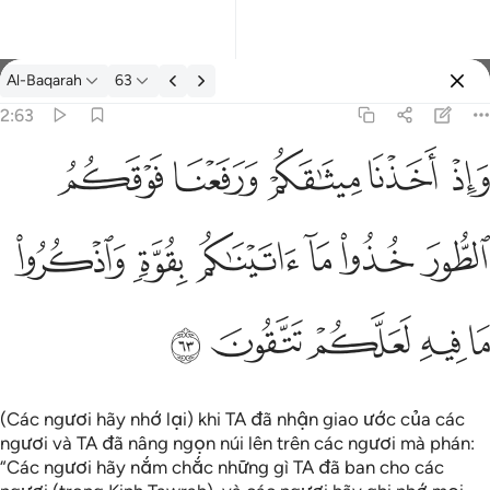
Suy ngẫm: Al-Baqarah 2:63
Al-Baqarah
63
Đăng nhập
2:63
فعنا فوقكم الطور خذوا ما اتيناكم بقوة واذكروا ما فيه لعلكم تتقون ٦٣
ﱚ
ﱛ
ﱜ
ﱝ
ﱞ
كُمُ ٱلطُّورَ خُذُوا۟ مَآ ءَاتَيْنَـٰكُم بِقُوَّةٍۢ وَٱذْكُرُوا۟ مَا فِيهِ لَعَلَّكُمْ تَتَّقُونَ ٦٣
ﱟ
ﱠ
ﱡ
ﱢ
ﱣ
ﱤ
ﱥ
ﱦ
ﱧ
ﱨ
ﱩ
(Các ngươi hãy nhớ lại) khi TA đã nhận giao ước của các
ngươi và TA đã nâng ngọn núi lên trên các ngươi mà phán:
“Các ngươi hãy nắm chắc những gì TA đã ban cho các