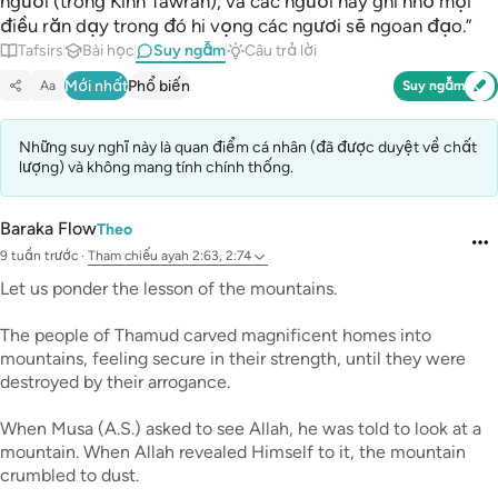
ngươi (trong Kinh Tawrah), và các ngươi hãy ghi nhớ mọi
điều răn dạy trong đó hi vọng các ngươi sẽ ngoan đạo.”
Tafsirs
Bài học
Suy ngẫm
Câu trả lời
Mới nhất
Phổ biến
Aa
Suy ngẫm
Những suy nghĩ này là quan điểm cá nhân (đã được duyệt về chất
lượng) và không mang tính chính thống.
Baraka Flow
Theo
9 tuần trước
·
Tham chiếu
ayah 2:63, 2:74
Let us ponder the lesson of the mountains.
The people of Thamud carved magnificent homes into
mountains, feeling secure in their strength, until they were
destroyed by their arrogance.
When Musa (A.S.) asked to see Allah, he was told to look at a
mountain. When Allah revealed Himself to it, the mountain
crumbled to dust.