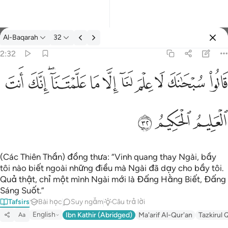
Tafsir: Al-Baqarah 2:32
Al-Baqarah
32
Đăng nhập
2:32
قالوا سبحانك لا علم لنا الا ما علمتنا انك انت العليم الحكيم ٣٢
ﱰ
ﱱ
ﱲ
ﱳ
ﱴ
ﱵ
ﱶ
ﱷﱸ
ﱹ
ﱺ
كَ لَا عِلْمَ لَنَآ إِلَّا مَا عَلَّمْتَنَآ ۖ إِنَّكَ أَنتَ ٱلْعَلِيمُ ٱلْحَكِيمُ ٣٢
ﱻ
ﱼ
ﱽ
(Các Thiên Thần) đồng thưa: “Vinh quang thay Ngài, bầy
tôi nào biết ngoài những điều mà Ngài đã dạy cho bầy tôi.
Quả thật, chỉ một mình Ngài mới là Đấng Hằng Biết, Đấng
Sáng Suốt.”
Tafsirs
Bài học
Suy ngẫm
Câu trả lời
English
Ibn Kathir (Abridged)
Ma'arif Al-Qur'an
Tazkirul 
Aa