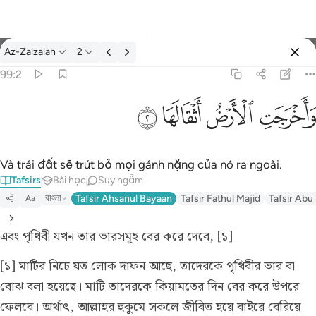
Tafsir: Az-Zalzalah 99:2
Az-Zalzalah
2
Đăng nhập
99:2
واخرجت الارض اثقالها ٢
ﱺ
ﱻ
ﱼ
ﱽ
وَأَخْرَجَتِ ٱلْأَرْضُ أَثْقَالَهَا ٢
Và trái đất sẽ trút bỏ mọi gánh nặng của nó ra ngoài.
Tafsirs
Bài học
Suy ngẫm
বাংলা
Tafsir Ahsanul Bayaan
Tafsir Fathul Majid
Tafsir Abu
Aa
এবং পৃথিবী যখন তার ভারসমূহ বের করে দেবে, [১]
[১] মাটির নিচে যত লোক দাফন আছে, তাদেরকে পৃথিবীর ভার বা
বোঝ বলা হয়েছে। মাটি তাদেরকে কিয়ামতের দিন বের করে উপরে
ফেলবে। অর্থাৎ, আল্লাহর হুকুমে সকলে জীবিত হয়ে বাইরে বেরিয়ে