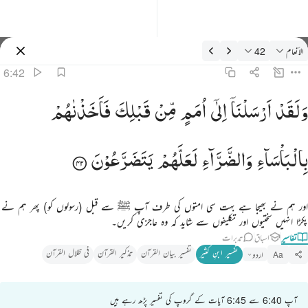
فسیر: الأنعام 6:42
الأنعام
42
سائن ان کریں۔
6:42
لقد ارسلنا الى امم من قبلك فاخذناهم بالباساء والضراء لعلهم يتضرعون ٤٢
وَلَقَدْ
اَرْسَلْنَاۤ
اِلٰۤی
اُمَمٍ
مِّنْ
قَبْلِكَ
فَاَخَذْنٰهُمْ
َلَقَدْ أَرْسَلْنَآ إِلَىٰٓ أُمَمٍۢ مِّن قَبْلِكَ فَأَخَذْنَـٰهُم بِٱلْبَأْسَآءِ وَٱلضَّرَّآءِ لَعَلَّهُمْ يَتَضَرَّعُونَ ٤٢
بِالْبَاْسَآءِ
وَالضَّرَّآءِ
لَعَلَّهُمْ
یَتَضَرَّعُوْنَ
اور ہم نے بھیجا ہے بہت سی امتوں کی طرف آپ ﷺ سے قبل (رسولوں کو) پھر ہم نے
پکڑا انہیں سختیوں اور تکلیفوں سے شاید کہ وہ عاجزی کریں۔
تفاسیر
اسباق
تدبرات
تفسیر ابنِ کثیر
تفسیر بیان القرآن
تذکیر القرآن
فی ظلال القرآن
اردو
Aa
آپ 6:40 سے 6:45 آیات کے گروپ کی تفسیر پڑھ رہے ہیں