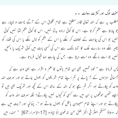
سخت لوگ اور کثرت دولت ٭٭
مطلب یہ ہے کہ اللہ تعالیٰ قادر مطلق ہے تمام مخلوق اس کے آگے پست و لاچار ہے
جو چاہتا ہے حکم کرتا ہے، اس کا کوئی ارادہ بدلتا نہیں، اس کا کوئی حکم ٹلتا نہیں کوئی
نہیں جو اس کی چاہت کے خلاف کر سکے یا اس کے حکم کو ٹال سکے یا اس کی قضاء کو
پھیر سکے وہ سارے ملک کا تنہا مالک ہے اس کی کسی بات میں کوئی شریک یا دخیل
نہیں جو اسے مانگے وہ اسے دیتا ہے، جس کی چاہے دعا قبول فرماتا ہے۔
پس فرماتا ہے
” خود تمہیں بھی ان تمام باتوں کا علم و اقرار ہے یہی وجہ ہے کہ
آسمانی سزاؤں کے آ پڑنے پر تم اپنے تمام شریکوں کو بھول جاتے ہو اور صرف اللہ
واحد کو پکارتے ہو، اگر تم سچے ہو کہ اللہ کے ساتھ اس کے کچھ اور شریک بھی ہیں تو
ایسے کٹھن موقعوں پر ان میں سے کسی کو کیوں نہیں پکارتے؟ بلکہ صرف اللہ واحد کو
پکارتے ہو اور اپنے تمام معبودان باطل کو بھول جاتے ہو “
۔ چنانچہ اور آیت میں ہے
کہ
«وَإِذَا مَسَّكُمُ الضُّرُّ فِي الْبَحْرِ ضَلَّ مَن تَدْعُونَ إِلَّا إِيَّاهُ»
[17-الإسراء:67]
‏
” سمندر میں