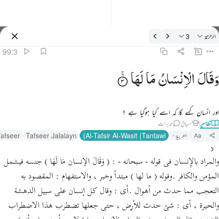
فسیر: الزلزلة 99:3
الزلزلة
3
سائن ان کریں۔
99:3
قال الانسان ما لها ٣
وَقَالَ
الْاِنْسَانُ
مَا
لَهَا
َقَالَ ٱلْإِنسَـٰنُ مَا لَهَا ٣
اور انسان کہے گا کہ اسے کیا ہوگیا ہے ؟
تفاسیر
اسباق
تدبرات
العربية
Al-Tafsir Al-Wasit (Tantawi)
Tafseer Jalalayn
afseer
Aa
والمراد بالإِنسان فى قوله - سبحانه - : ( وَقَالَ الإنسان مَا لَهَا ) جنسه فيشمل
المؤمن والكافر .وقوله ( ما لها ) مبتدأ وخبر ، والاستفهام : المقصود به
التعجب مما حدث من أهوال .أى : وقال كل إنسان على سبيل الدهشة
والحيرة ، أى : شئ حدث للأرض ، حتى جعلها تضطرب هذا الاضطراب