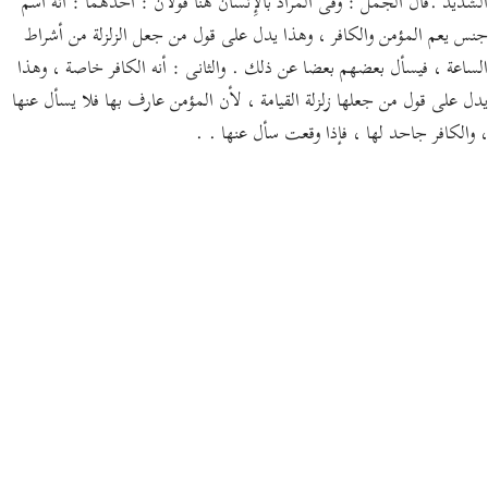
الشديد .قال الجمل : وفى المراد بالإِنسان هنا قولان : أحدهما : أنه اسم
جنس يعم المؤمن والكافر ، وهذا يدل على قول من جعل الزلزلة من أشراط
الساعة ، فيسأل بعضهم بعضا عن ذلك . والثانى : أنه الكافر خاصة ، وهذا
يدل على قول من جعلها زلزلة القيامة ، لأن المؤمن عارف بها فلا يسأل عنها
، والكافر جاحد لها ، فإذا وقعت سأل عنها . .