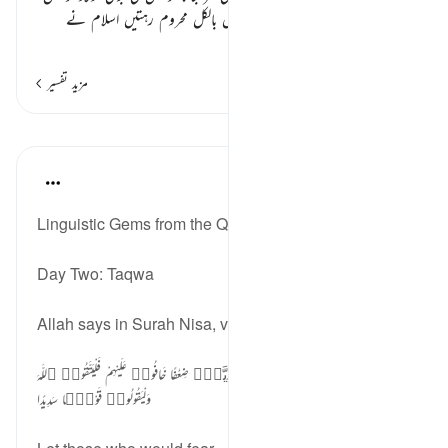
کا مال مل جاتا چھوٹی اولاد اور عورتیں بالکل محروم رہتیں اسلام نے
…
مزید پڑھیں
مزید تفسیر
اسباق
Ola Shoubaki
3 years ago
·
حوالہ
آیت 9:4، 28:35
Linguistic Gems from the Qur'an
Day Two: Taqwa
Allah says in Surah Nisa, verse 9
وَلْيَخْشَ ٱلَّذِينَ لَوْ تَرَكُوا۟ مِنْ خَلْفِهِمْ ذُرِّيَّةًۭ ضِعَـٰفًا خَافُوا۟ عَلَيْهِمْ فَلْيَتَّقُوا۟ ٱللَّهَ
وَلْيَقُولُوا۟ قَوْلًۭا سَدِيدًا