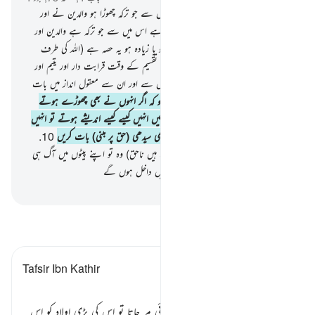
7
.
مردوں کے لیے بھی حصہ ہے اس میں سے جو ترکہ چھوڑا ہو والدین نے اور
رشتہ داروں نے اور عورتوں کا بھی حصہ ہے اس میں سے جو ترکہ ہے والدین اور
رشتہ داروں کا چاہے وہ وراثت تھوڑی ہو یا زیادہ ہو یہ حصہ ہے (اللہ کی طرف
سے) فرض کیا گیا
8
.
اور جب حاضر ہوں تقسیم کے وقت قرابت دار اور یتیم اور
محتاج تو انہیں بھی کچھ دے دلا دو اس میں سے اور ان سے معقول انداز میں بات
کرو
9
.
اور ڈرتے رہنا چاہیے ان لوگوں کو کہ اگر انہوں نے بھی چھوڑے ہوتے
اپنے پیچھے ناتواں بچے تو ان کے بارے میں انہیں کیسے کیسے اندیشے ہوتے تو انہیں
چاہیے کہ اللہ کا تقویٰ اختیار کریں اور سیدھی سیدھی (حق پر مبنی) بات کریں
10
.
یقیناً وہ لوگ جو یتیموں کا مال ہڑپ کرتے ہیں ناحق) وہ تو اپنے پیٹوں میں آگ ہی
بھر رہی ہیں اور وہ عنقریب بھڑکتی آگ میں داخل ہوں گے
-
بیان القرآن (ڈاکٹر اسرار احمد)
تفسیر پڑھیں
Tafsir Ibn Kathir
وراثت کے مسائل ٭٭
مشرکین عرب کا دستور تھا کہ جب کوئی مر جاتا تو اس کی بڑی اولاد کو اس