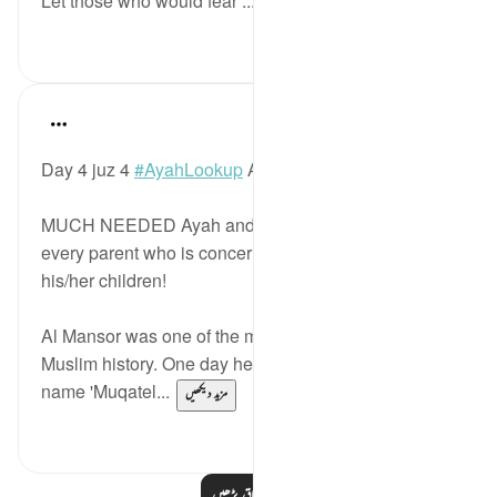
Let those who would fear ...
مزید دیکھیں
0
2
Mohannad Hakeem
4 years ago
·
حوالہ
آیت 9:4
Day 4 juz 4
#AyahLookup
Answer
MUCH NEEDED Ayah and reminder and story for
every parent who is concerned about the future of
his/her children!
Al Mansor was one of the most brutal caliphs in
Muslim history. One day he asked a scholar with the
name 'Muqatel...
مزید دیکھیں
3
13
مزید اسباق پڑھیں