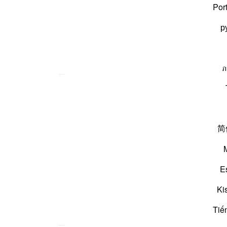
Por
р
گیا۔
ภ
هٗ
وَمَا
كَسَبَ
简
E
و اس نے کی ہے۔
Ki
Tiế