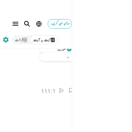
سائن ان کریں۔
آیت بہ آیت
قرائت
سنیے
معلومات
ترجمہ
: بیان القرآن (ڈاکٹر اسرار احمد)
111:1