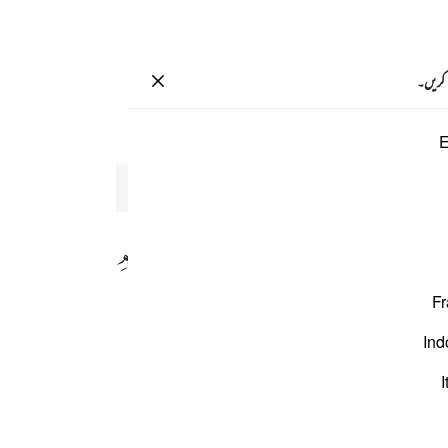
سائن ان کریں۔
 کریں۔
صفحہ
609
پارہ
30
/
حزب
60
E
Fr
Ind
وَّتَبَّ
I