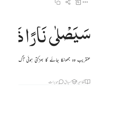
سَیَصْلٰی
نَارًا
ذَاتَ
سيصلى نارا ذات لهب ٣
سَيَصْلَىٰ نَارًۭا ذَاتَ لَهَبٍۢ ٣
عنقریب وہ جھونکا جائے گا بھڑکتی ہوئی آگ میں۔
تفاسیر
اسباق
تدبرات