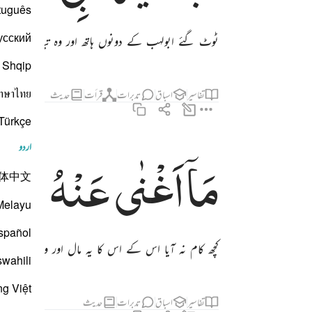
tuguês
усский
ٹوٹ گئے ابولہب کے دونوں ہاتھ اور وہ تباہ و برباد ہو
Shqip
าษาไทย
تفاسیر
اسباق
تدبرات
قرأت
حدیث
Türkçe
اردو
مَاۤ
اَغْنٰی
عَنْهُ
مَالُ
ما اغنى عنه ماله وما كسب ٢
مَآ أَغْنَىٰ عَنْهُ مَالُهُۥ وَمَا كَسَبَ ٢
体中文
Melayu
spañol
کچھ کام نہ آیا اس کے اس کا یہ مال اور وہ کمائی ج
swahili
ng Việt
تفاسیر
اسباق
تدبرات
حدیث