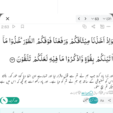
دبرات: البقرة 2:63
البقرة
63
سائن ان کریں۔
2:63
اذ اخذنا ميثاقكم ورفعنا فوقكم الطور خذوا ما اتيناكم بقوة واذكروا ما فيه لعلكم تتقون ٦٣
وَاِذْ
اَخَذْنَا
مِیْثَاقَكُمْ
وَرَفَعْنَا
فَوْقَكُمُ
الطُّوْرَ ؕ
خُذُوْا
مَاۤ
َإِذْ أَخَذْنَا مِيثَـٰقَكُمْ وَرَفَعْنَا فَوْقَكُمُ ٱلطُّورَ خُذُوا۟ مَآ ءَاتَيْنَـٰكُم بِقُوَّةٍۢ وَٱذْكُرُوا۟ مَا فِيهِ لَعَلَّكُمْ تَتَّقُونَ ٦٣
اٰتَیْنٰكُمْ
بِقُوَّةٍ
وَّاذْكُرُوْا
مَا
فِیْهِ
لَعَلَّكُمْ
تَتَّقُوْنَ
اور ذرا یاد کرو جب ہم نے تم سے قول وقرار لیا اور تمہارے اوپر اٹھا دیا کوہ طور کو۔ پکڑو
اس کو مضبوطی کے ساتھ جو ہم نے تم کو دیا ہے۔ اور یاد رکھو اسے جو کچھ کہ اس میں ہے
تاکہ تم بچ سکو۔
تفاسیر
اسباق
تدبرات
جوابات
تازہ ترین
مقبول
Aa
تدبر کریں۔